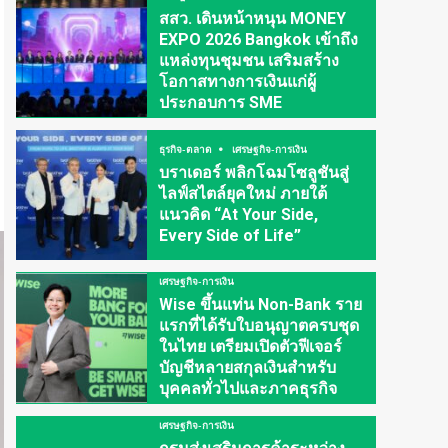
สสว. เดินหน้าหนุน MONEY
EXPO 2026 Bangkok เข้าถึง
แหล่งทุนชุมชน เสริมสร้าง
โอกาสทางการเงินแก่ผู้
ประกอบการ SME
ธุรกิจ-ตลาด
เศรษฐกิจ-การเงิน
บราเดอร์ พลิกโฉมโซลูชันสู่
ไลฟ์สไตล์ยุคใหม่ ภายใต้
แนวคิด “At Your Side,
Every Side of Life”
เศรษฐกิจ-การเงิน
Wise ขึ้นแท่น Non-Bank ราย
แรกที่ได้รับใบอนุญาตครบชุด
ในไทย เตรียมเปิดตัวฟีเจอร์
บัญชีหลายสกุลเงินสำหรับ
บุคคลทั่วไปและภาคธุรกิจ
เศรษฐกิจ-การเงิน