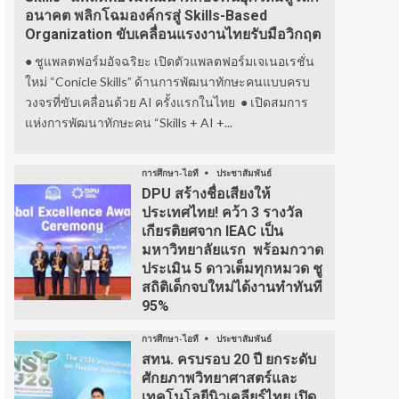
อนาคต พลิกโฉมองค์กรสู่ Skills-Based
Organization ขับเคลื่อนแรงงานไทยรับมือวิกฤต
● ชูแพลตฟอร์มอัจฉริยะ เปิดตัวแพลตฟอร์มเจเนอเรชั่น
ใหม่ “Conicle Skills” ด้านการพัฒนาทักษะคนแบบครบ
วงจรที่ขับเคลื่อนด้วย AI ครั้งแรกในไทย ● เปิดสมการ
แห่งการพัฒนาทักษะคน “Skills + AI +...
การศึกษา-ไอที
ประชาสัมพันธ์
DPU สร้างชื่อเสียงให้
ประเทศไทย! คว้า 3 รางวัล
เกียรติยศจาก IEAC เป็น
มหาวิทยาลัยแรก พร้อมกวาด
ประเมิน 5 ดาวเต็มทุกหมวด ชู
สถิติเด็กจบใหม่ได้งานทำทันที
95%
การศึกษา-ไอที
ประชาสัมพันธ์
สทน. ครบรอบ 20 ปี ยกระดับ
ศักยภาพวิทยาศาสตร์และ
เทคโนโลยีนิวเคลียร์ไทย เปิด