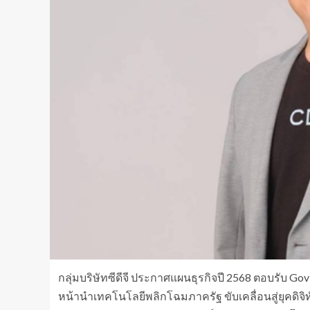
กลุ่มบริษัทซีดีจี ประกาศแผนธุรกิจปี 2568 ตอบรับ Go
หน้านำเทคโนโลยีพลิกโฉมภาครัฐ ขับเคลื่อนสู่ยุคดิจิทัล