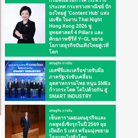
กรมส่งเสริมการค้าระหว่าง
ประเทศ กระทรวงพาณิชย์ ปัก
ธงไทยสู่ ‘Content Hub’ แห่ง
เอเชีย ในงาน Thai Night
Hong Kong 2026 ชู
ยุทธศาสตร์ 4 Pillars และ
ศักยภาพซีรีส์ Y–GL ขยาย
โอกาสธุรกิจบันเทิงไทยสู่เวที
โลก
เศรษฐกิจ-การเงิน
เอสซีจีและเครือข่ายจับมือ
ภาครัฐเร่งขับเคลื่อน
อุตสาหกรรมไทย หนุน SMEs
ก้าวกระโดด โตไปด้วยกัน สู่
SMART INDUSTRY
เศรษฐกิจ-การเงิน
เซ็นทาราเผยแผนธุรกิจและ
กลยุทธ์เชิงรุกในปี 2569 ลุย
เปิดอีก 5 แห่ง พร้อมมุ่งขยาย
โรงแรมไปทั่วโลก