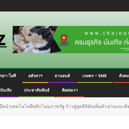
กษา-ไอที
อสังหาฯ
ยานยนต์
เกษตร – SME
สังค
บันเทิง
ประชาสัมพันธ์
ติดต่อเรา
สปีดนำเทคโนโลยีพลิกโฉมภาครัฐ ก้าวสู่ยุคดิจิทัลเต็มตัว ผ่านแนวคิด