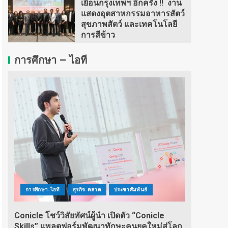
เยือนกรุงเทพฯ อีกครั้ง !! งาน
แสดงอุตสาหกรรมอาหารสัตว์
สุขภาพสัตว์ และเทคโนโลยี
การสีข้าว
การศึกษา – ไอที
การศึกษา-ไอที
ธุรกิจ-ตลาด
ประชาสัมพันธ์
Conicle โชว์วิสัยทัศน์ผู้นำ เปิดตัว “Conicle
Skills” แพลตฟอร์มพัฒนาทักษะคนยุคใหม่สู่โลก