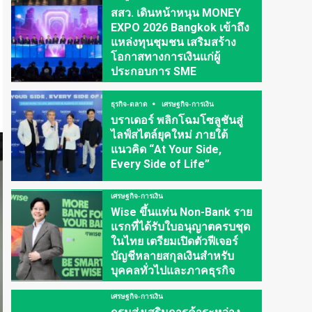
สสว. เดินหน้าหนุน MONEY
EXPO 2026 Bangkok เข้าถึง
แหล่งทุนชุมชน เสริมสร้าง
โอกาสทางการเงินแก่ผู้
ประกอบการ SME
ธุรกิจ-ตลาด
เศรษฐกิจ-การเงิน
บราเดอร์ พลิกโฉมโซลูชันสู่
ไลฟ์สไตล์ยุคใหม่ ภายใต้
แนวคิด “At Your Side,
Every Side of Life”
เศรษฐกิจ-การเงิน
Wise ขึ้นแท่น Non-Bank ราย
แรกที่ได้รับใบอนุญาตครบชุด
ในไทย เตรียมเปิดตัวฟีเจอร์
บัญชีหลายสกุลเงินสำหรับ
บุคคลทั่วไปและภาคธุรกิจ
เศรษฐกิจ-การเงิน