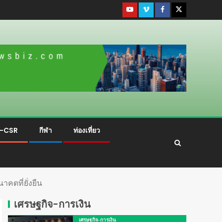
ม-CSR
กีฬา
ท่องเที่ยว
คตที่ยั่งยืน
เศรษฐกิจ-การเงิน
เศรษฐกิจ-การเงิน