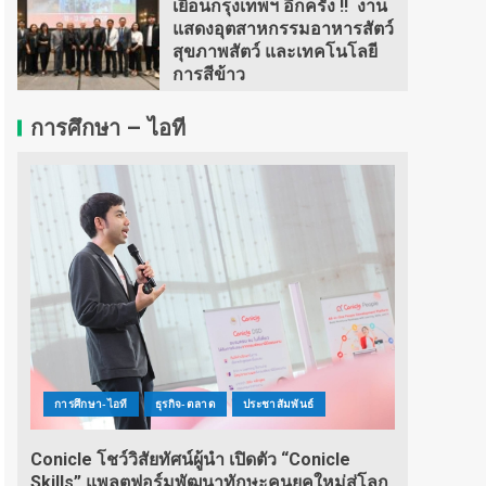
เยือนกรุงเทพฯ อีกครั้ง !! งาน
แสดงอุตสาหกรรมอาหารสัตว์
สุขภาพสัตว์ และเทคโนโลยี
การสีข้าว
การศึกษา – ไอที
การศึกษา-ไอที
ธุรกิจ-ตลาด
ประชาสัมพันธ์
Conicle โชว์วิสัยทัศน์ผู้นำ เปิดตัว “Conicle
Skills” แพลตฟอร์มพัฒนาทักษะคนยุคใหม่สู่โลก