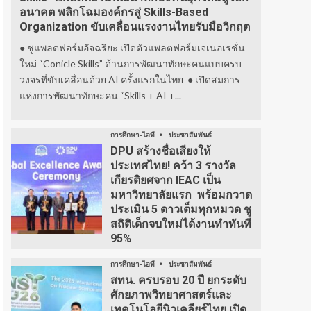
อนาคต พลิกโฉมองค์กรสู่ Skills-Based
Organization ขับเคลื่อนแรงงานไทยรับมือวิกฤต
● ชูแพลตฟอร์มอัจฉริยะ เปิดตัวแพลตฟอร์มเจเนอเรชั่น
ใหม่ “Conicle Skills” ด้านการพัฒนาทักษะคนแบบครบ
วงจรที่ขับเคลื่อนด้วย AI ครั้งแรกในไทย ● เปิดสมการ
แห่งการพัฒนาทักษะคน “Skills + AI +...
การศึกษา-ไอที
ประชาสัมพันธ์
DPU สร้างชื่อเสียงให้
ประเทศไทย! คว้า 3 รางวัล
เกียรติยศจาก IEAC เป็น
มหาวิทยาลัยแรก พร้อมกวาด
ประเมิน 5 ดาวเต็มทุกหมวด ชู
สถิติเด็กจบใหม่ได้งานทำทันที
95%
การศึกษา-ไอที
ประชาสัมพันธ์
สทน. ครบรอบ 20 ปี ยกระดับ
ศักยภาพวิทยาศาสตร์และ
เทคโนโลยีนิวเคลียร์ไทย เปิด