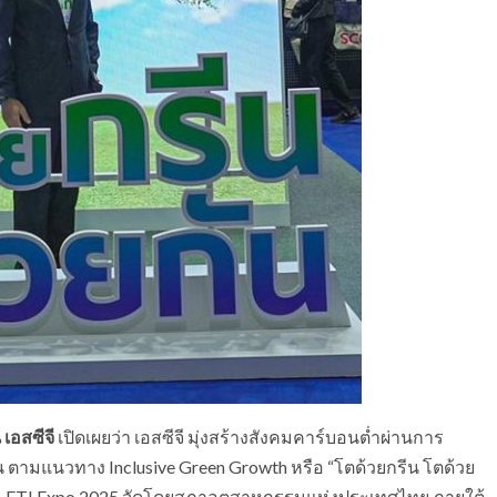
 เอสซีจี
เปิดเผยว่า เอสซีจี มุ่งสร้างสังคมคาร์บอนต่ำผ่านการ
ตามแนวทาง Inclusive Green Growth หรือ “โตด้วยกรีน โตด้วย
าน FTI Expo 2025 จัดโดยสภาอุตสาหกรรมแห่งประเทศไทย ภายใต้