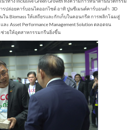
นวทาง Inclusive Green Growth ทั้งความก้าวหน้าด้านนวัตกรรม
การปล่อยคาร์บอนไดออกไซด์ อาทิ ปูนซีเมนต์คาร์บอนต่ำ 3D
ใน Biomass ให้เสถียรและกักเก็บในคอนกรีต การพลิกโฉมสู่
on และ Asset Performance Management Solution ตลอดจน
่วยให้อุตสาหกรรมกรีนยิ่งขึ้น