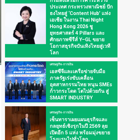
กรมส่งเสริมการค้าระหว่าง
ประเทศ กระทรวงพาณิชย์ ปัก
ธงไทยสู่ ‘Content Hub’ แห่ง
เอเชีย ในงาน Thai Night
Hong Kong 2026 ชู
ยุทธศาสตร์ 4 Pillars และ
ศักยภาพซีรีส์ Y–GL ขยาย
โอกาสธุรกิจบันเทิงไทยสู่เวที
โลก
เศรษฐกิจ-การเงิน
เอสซีจีและเครือข่ายจับมือ
ภาครัฐเร่งขับเคลื่อน
อุตสาหกรรมไทย หนุน SMEs
ก้าวกระโดด โตไปด้วยกัน สู่
SMART INDUSTRY
เศรษฐกิจ-การเงิน
เซ็นทาราเผยแผนธุรกิจและ
กลยุทธ์เชิงรุกในปี 2569 ลุย
เปิดอีก 5 แห่ง พร้อมมุ่งขยาย
โรงแรมไปทั่วโลก