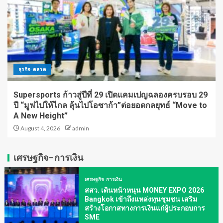
ธุรกิจ-ตลาด
Supersports ก้าวสู่ปีที่ 29 เปิดแคมเปญฉลองครบรอบ 29
ปี “มูฟไปให้ไกล ลุ้นไปโอซาก้า”ต่อยอดกลยุทธ์ “Move to
A New Height”
August 4, 2026
admin
เศรษฐกิจ-การเงิน
เศรษฐกิจ-การเงิน
สสว. เดินหน้าหนุน MONEY EXPO 2026
Bangkok เข้าถึงแหล่งทุนชุมชน เสริม
สร้างโอกาสทางการเงินแก่ผู้ประกอบการ
SME