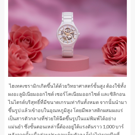
ไฮเทคเซรามิกเกิดขึ้นได้ด้วยวิทยาศาสตร์ขั้นสูง ต้องใช้ทั้ง
ผงอะลูมิเนียมออกไซด์ เซอร์โคเนียมออกไซด์ และซิลิกอน
ไนไตรด์บริสุทธิ์ที่มีขนาดเกรนเท่ากันทั้งหมด จากนั้นนำมา
ขึ้นรูป แล้วเข้าอบในอุณหภูมิสูง โดยมีพลาสติกผสมผงแร่
เป็นสารตัวกลางที่ช่วยให้ฉีดขึ้นรูปในแม่พิมพ์ได้อย่าง
แม่นยำ ซึ่งขั้นตอนเหล่านี้ต้องอยู่ใต้แรงดันราว 1,000 บาร์
หลังจากนั้นเมื่อส่วนประกอบเย็นตัวลง ก็นำไปเผาผนึกที่