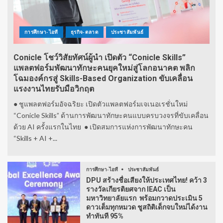
การศึกษา-ไอที
ธุรกิจ-ตลาด
ประชาสัมพันธ์
Conicle โชว์วิสัยทัศน์ผู้นำ เปิดตัว “Conicle Skills”
แพลตฟอร์มพัฒนาทักษะคนยุคใหม่สู่โลกอนาคต พลิก
โฉมองค์กรสู่ Skills-Based Organization ขับเคลื่อน
แรงงานไทยรับมือวิกฤต
● ชูแพลตฟอร์มอัจฉริยะ เปิดตัวแพลตฟอร์มเจเนอเรชั่นใหม่
“Conicle Skills” ด้านการพัฒนาทักษะคนแบบครบวงจรที่ขับเคลื่อน
ด้วย AI ครั้งแรกในไทย ● เปิดสมการแห่งการพัฒนาทักษะคน
“Skills + AI +...
การศึกษา-ไอที
ประชาสัมพันธ์
DPU สร้างชื่อเสียงให้ประเทศไทย! คว้า 3
รางวัลเกียรติยศจาก IEAC เป็น
มหาวิทยาลัยแรก พร้อมกวาดประเมิน 5
ดาวเต็มทุกหมวด ชูสถิติเด็กจบใหม่ได้งาน
ทำทันที 95%