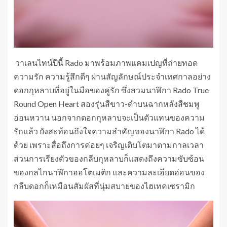
วาเลนไทน์ปีนี้ Rado มาพร้อมภาพแคมเปญที่ถ่ายทอด
ความรัก ความรู้สึกดีๆ ผ่านสัญลักษณ์ประจำเทศกาลอย่าง
ดอกกุหลาบที่อยู่ในมือของคู่รัก ซึ่งสวมนาฬิกา Rado True
Round Open Heart สองรุ่นสีขาว-ดำบนฉากหลังสีชมพู
อ่อนหวาน นอกจากดอกกุหลาบจะเป็นตัวแทนของความ
รักแล้ว ยังสะท้อนถึงใจความสำคัญของนาฬิกา Rado ได้
ด้วย เพราะสื่อถึงการค่อยๆ เจริญเติบโตมาตามกาลเวลา
ส่วนการเรียงตัวของกลีบกุหลาบก็แสดงถึงความซับซ้อน
ของกลไกนาฬิกาออโตเมติก และความละเอียดอ่อนของ
กลีบดอกก็เหมือนสัมผัสที่นุ่มสบายของไฮเทคเซรามิก