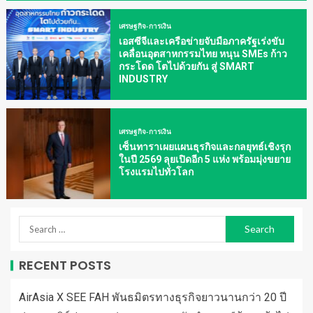
เศรษฐกิจ-การเงิน
เอสซีจีและเครือข่ายจับมือภาครัฐเร่งขับ
เคลื่อนอุตสาหกรรมไทย หนุน SMEs ก้าว
กระโดด โตไปด้วยกัน สู่ SMART
INDUSTRY
เศรษฐกิจ-การเงิน
เซ็นทาราเผยแผนธุรกิจและกลยุทธ์เชิงรุก
ในปี 2569 ลุยเปิดอีก 5 แห่ง พร้อมมุ่งขยาย
โรงแรมไปทั่วโลก
RECENT POSTS
AirAsia X SEE FAH พันธมิตรทางธุรกิจยาวนานกว่า 20 ปี