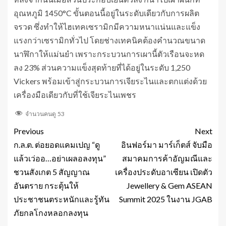
อุณหภูมิ 1450°C ขั้นตอนนี้อยู่ในระดับเดียวกับการผลิต
จรวด ซึ่งทำให้ไฮเทคเซรามิกมีความหนาแน่นและแข็ง
แรงกว่าเซรามิกทั่วไป โดยช่างเทคนิคต้องคำนวณขนาด
นาฬิกาให้แม่นยำ เพราะกระบวนการเผานี้ตัวเรือนจะหด
ลง 23% ส่วนความแข็งสุดท้ายที่ได้อยู่ในระดับ 1,250
Vickers พร้อมเข้าสู่กระบวนการเจียระไนและตกแต่งด้วย
เครื่องมือเดียวกับที่ใช้เจียระไนเพชร
จำนวนคนดู
53
Previous
Next
ก.ล.ต. ต่อยอดแคมเปญ “ดู
อินฟอร์มา มาร์เก็ตส์ จับมือ
แล้วเว่ออ…อย่าเผลอลงทุน”
สมาคมการค้าอัญมณีและ
ชวนสังเกต 5 สัญญาณ
เครื่องประดับอาเซียน เปิดตัว
อันตราย กระตุ้นให้
Jewellery & Gem ASEAN
ประชาชนตระหนักและรู้ทัน
Summit 2025 ในงาน JGAB
ภัยกลโกงหลอกลงทุน