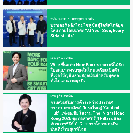
ธุรกิจ-ตลาด
เศรษฐกิจ-การเงิน
บราเดอร์ พลิกโฉมโซลูชันสู่ไลฟ์สไตล์ยุค
ใหม่ ภายใต้แนวคิด “At Your Side, Every
Side of Life”
เศรษฐกิจ-การเงิน
Wise ขึ้นแท่น Non-Bank รายแรกที่ได้รับ
ใบอนุญาตครบชุดในไทย เตรียมเปิดตัว
ฟีเจอร์บัญชีหลายสกุลเงินสำหรับบุคคล
ทั่วไปและภาคธุรกิจ
เศรษฐกิจ-การเงิน
กรมส่งเสริมการค้าระหว่างประเทศ
กระทรวงพาณิชย์ ปักธงไทยสู่ ‘Content
Hub’ แห่งเอเชีย ในงาน Thai Night Hong
Kong 2026 ชูยุทธศาสตร์ 4 Pillars และ
ศักยภาพซีรีส์ Y–GL ขยายโอกาสธุรกิจ
บันเทิงไทยสู่เวทีโลก