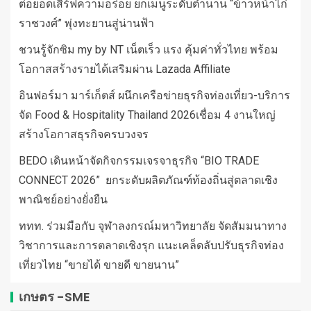
ต่อยอดเสิร์ฟความอร่อย ยกเมนูระดับตำนาน “ข้าวหน้าไก่
ราชวงศ์” พุ่งทะยานสู่น่านฟ้า
ชวนรู้จักซิม my by NT เน็ตเร็ว แรง คุ้มค่าทั่วไทย พร้อม
โอกาสสร้างรายได้เสริมผ่าน Lazada Affiliate
อินฟอร์มา มาร์เก็ตส์ ผนึกเครือข่ายธุรกิจท่องเที่ยว-บริการ
จัด Food & Hospitality Thailand 2026เชื่อม 4 งานใหญ่
สร้างโอกาสธุรกิจครบวงจร
BEDO เดินหน้าจัดกิจกรรมเจรจาธุรกิจ “BIO TRADE
CONNECT 2026” ยกระดับผลิตภัณฑ์ท้องถิ่นสู่ตลาดเชิง
พาณิชย์อย่างยั่งยืน
ททท. ร่วมมือกับ จุฬาลงกรณ์มหาวิทยาลัย จัดสัมมนาทาง
วิชาการและการตลาดเชิงรุก แนะเคล็ดลับปรับธุรกิจท่อง
เที่ยวไทย “ขายได้ ขายดี ขายนาน”
เกษตร -SME