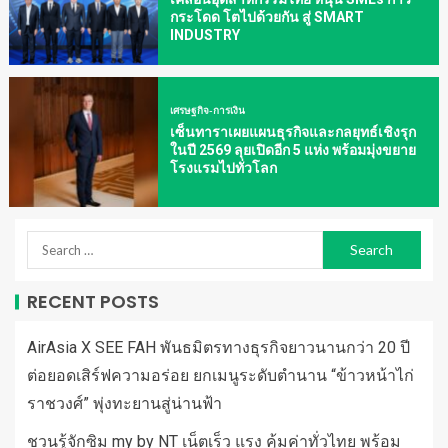
กระโดด โตไปด้วยกัน สู่ SMART
INDUSTRY
เศรษฐกิจ-การเงิน
เซ็นทาราเผยแผนธุรกิจและกลยุทธ์เชิงรุก
ในปี 2569 ลุยเปิดอีก 5 แห่ง พร้อมมุ่งขยาย
โรงแรมไปทั่วโลก
RECENT POSTS
AirAsia X SEE FAH พันธมิตรทางธุรกิจยาวนานกว่า 20 ปี
ต่อยอดเสิร์ฟความอร่อย ยกเมนูระดับตำนาน “ข้าวหน้าไก่
ราชวงศ์” พุ่งทะยานสู่น่านฟ้า
ชวนรู้จักซิม my by NT เน็ตเร็ว แรง คุ้มค่าทั่วไทย พร้อม