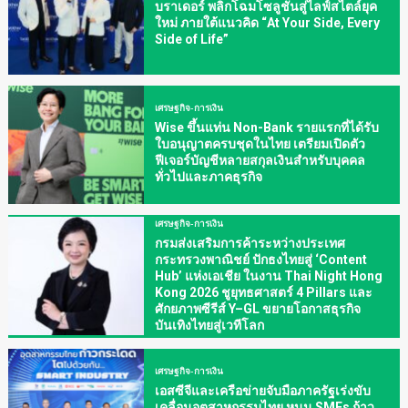
บราเดอร์ พลิกโฉมโซลูชันสู่ไลฟ์สไตล์ยุค
ใหม่ ภายใต้แนวคิด “At Your Side, Every
Side of Life”
เศรษฐกิจ-การเงิน
Wise ขึ้นแท่น Non-Bank รายแรกที่ได้รับ
ใบอนุญาตครบชุดในไทย เตรียมเปิดตัว
ฟีเจอร์บัญชีหลายสกุลเงินสำหรับบุคคล
ทั่วไปและภาคธุรกิจ
เศรษฐกิจ-การเงิน
กรมส่งเสริมการค้าระหว่างประเทศ
กระทรวงพาณิชย์ ปักธงไทยสู่ ‘Content
Hub’ แห่งเอเชีย ในงาน Thai Night Hong
Kong 2026 ชูยุทธศาสตร์ 4 Pillars และ
ศักยภาพซีรีส์ Y–GL ขยายโอกาสธุรกิจ
บันเทิงไทยสู่เวทีโลก
เศรษฐกิจ-การเงิน
เอสซีจีและเครือข่ายจับมือภาครัฐเร่งขับ
เคลื่อนอุตสาหกรรมไทย หนุน SMEs ก้าว