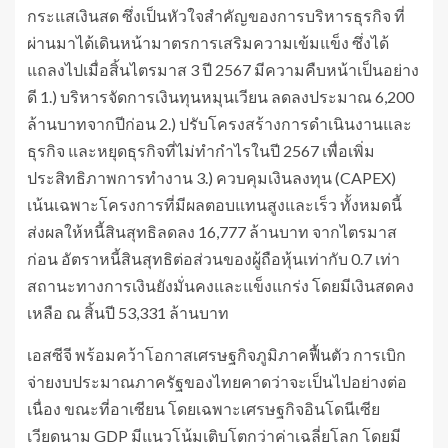
กระแสเงินสด ซึ่งเป็นหัวใจสำคัญของการบริหารธุรกิจ ที่
ผ่านมาได้เดินหน้ามาตรการเสริมความเข้มแข็ง ซึ่งได้
แถลงไปเมื่อสิ้นไตรมาส 3 ปี 2567 มีความคืบหน้าเป็นอย่าง
ดี 1.) บริหารจัดการเงินทุนหมุนเวียน ลดลงประมาณ 6,200
ล้านบาทจากปีก่อน 2.) ปรับโครงสร้างการดำเนินงานและ
ธุรกิจ และหยุดธุรกิจที่ไม่ทำกำไรในปี 2567 เพื่อเพิ่ม
ประสิทธิภาพการทำงาน 3.) ควบคุมเงินลงทุน (CAPEX)
เน้นเฉพาะโครงการที่มีผลตอบแทนสูงและเร็ว ทั้งหมดนี้
ส่งผลให้หนี้สินสุทธิลดลง 16,777 ล้านบาท จากไตรมาส
ก่อน อัตราหนี้สินสุทธิต่อส่วนของผู้ถือหุ้นเท่ากับ 0.7 เท่า
สถานะทางการเงินยังมั่นคงและแข็งแกร่ง โดยมีเงินสดคง
เหลือ ณ สิ้นปี 53,331 ล้านบาท
เอสซีจี พร้อมคว้าโอกาสเศรษฐกิจภูมิภาคฟื้นตัว การเบิก
จ่ายงบประมาณภาครัฐของไทยคาดว่าจะเป็นไปอย่างต่อ
เนื่อง ขณะที่อาเซียน โดยเฉพาะเศรษฐกิจอินโดนีเซีย
เวียดนาม GDP มีแนวโน้มเติบโตกว่าค่าเฉลี่ยโลก โดยมี