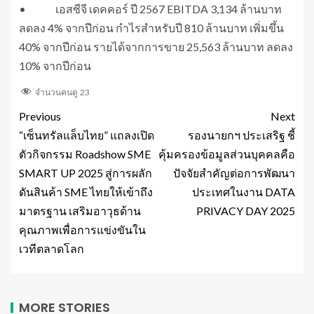
• เอสซีจี เดคคอร์ ปี 2567 EBITDA 3,134 ล้านบาท
ลดลง 4% จากปีก่อน กำไรสำหรับปี 810 ล้านบาท เพิ่มขึ้น
40% จากปีก่อน รายได้จากการขาย 25,563 ล้านบาท ลดลง
10% จากปีก่อน
จำนวนคนดู
23
Previous
Next
“เซ็นทรัลแล็บไทย” แถลงเปิด
รองนายกฯ ประเสริฐ ชี้
ตัวกิจกรรม Roadshow SME
คุ้มครองข้อมูลส่วนบุคคลคือ
SMART UP 2025 สู่การผลัก
ปัจจัยสำคัญต่อการพัฒนา
ดันสินค้า SME ไทยให้เข้าถึง
ประเทศในงาน DATA
มาตรฐาน เสริมอาวุธด้าน
PRIVACY DAY 2025
คุณภาพเพื่อการแข่งขันใน
เวทีตลาดโลก
MORE STORIES