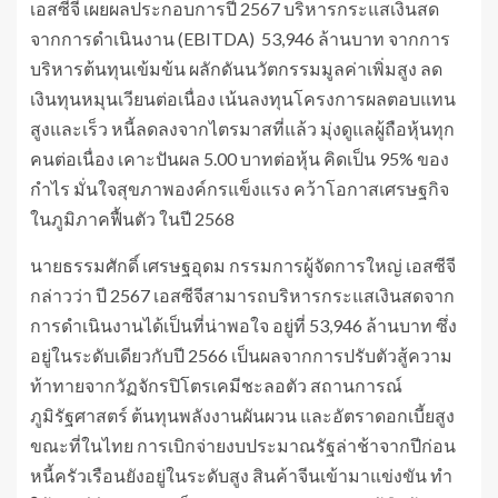
เอสซีจี เผยผลประกอบการปี 2567 บริหารกระแสเงินสด
จากการดำเนินงาน (EBITDA) 53,946 ล้านบาท จากการ
บริหารต้นทุนเข้มข้น ผลักดันนวัตกรรมมูลค่าเพิ่มสูง ลด
เงินทุนหมุนเวียนต่อเนื่อง เน้นลงทุนโครงการผลตอบแทน
สูงและเร็ว หนี้ลดลงจากไตรมาสที่แล้ว มุ่งดูแลผู้ถือหุ้นทุก
คนต่อเนื่อง เคาะปันผล 5.00 บาทต่อหุ้น คิดเป็น 95% ของ
กำไร มั่นใจสุขภาพองค์กรแข็งแรง คว้าโอกาสเศรษฐกิจ
ในภูมิภาคฟื้นตัว ในปี 2568
นายธรรมศักดิ์ เศรษฐอุดม กรรมการผู้จัดการใหญ่ เอสซีจี
กล่าวว่า ปี 2567 เอสซีจีสามารถบริหารกระแสเงินสดจาก
การดำเนินงานได้เป็นที่น่าพอใจ อยู่ที่ 53,946 ล้านบาท ซึ่ง
อยู่ในระดับเดียวกับปี 2566 เป็นผลจากการปรับตัวสู้ความ
ท้าทายจากวัฏจักรปิโตรเคมีชะลอตัว สถานการณ์
ภูมิรัฐศาสตร์ ต้นทุนพลังงานผันผวน และอัตราดอกเบี้ยสูง
ขณะที่ในไทย การเบิกจ่ายงบประมาณรัฐล่าช้าจากปีก่อน
หนี้ครัวเรือนยังอยู่ในระดับสูง สินค้าจีนเข้ามาแข่งขัน ทำ