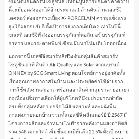
ซีเมนต์แอนด์กรีนโซลูชันส์ เร่งดันปูนคาร์บอนต่ำ คาดว่าปี
นี้จะมียอดส่งออกได้อีกประมาณ 1 ล้านตัน ด้าน เอสซีจี
เดคคอร์ ส่งออกกระเบื้อง X- PORCELAIN ความแข็งแรง
สูง ได้ผลตอบรับดี ตั้งเป้าการส่งออกเติบโต 2 เท่าในปีนี้
ขณะที่ เอสซีจีพี ส่งออกบรรจุภัณฑ์พอลิเมอร์ บรรจุภัณฑ์
อาหาร และกระดาษพิมพ์เขียน มีแนวโน้มเติบโตต่อเนื่อง
นอกจากนี้ เอสซีจี สมาร์ทลีฟวิง ดันกลุ่มสินค้าสมาร์ท
โซลูชัน อาทิ สินค้า Air Quality และ Solar จากแบรนด์
ONNEX by SCG Smart Living ตอบโจทย์การอยู่อาศัยทั้ง
เรื่องคุณภาพอากาศในบ้าน และประหยัดค่าใช้จ่ายจาก
การใช้พลังงานสะอาด พร้อมออกสินค้ากลุ่มราคาย่อมเยา
ต่อเนื่อง เพิ่มทางเลือกให้ผู้บริโภคที่มีงบประมาณจำกัด
ครบทั้งกลุ่มหลังคา บอร์ด ไม้สังเคราะห์ และผนังพื้น
ตกแต่งภายนอกบ้าน รวมทั้ง เอสซีจี คลีนเนอร์ยี่ ปี 2567 มี
โครงการผลิตและจำหน่ายไฟฟ้าจากพลังงานแสงอาทิตย์
รวม 548 เมกะวัตต์ เพิ่มขึ้นจากปีที่แล้ว 21.5% ตั้งเป้าหมาย