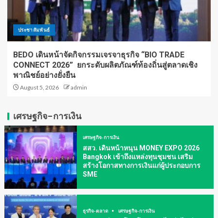
ประชาสัมพันธ์
BEDO เดินหน้าจัดกิจกรรมเจรจาธุรกิจ “BIO TRADE
CONNECT 2026” ยกระดับผลิตภัณฑ์ท้องถิ่นสู่ตลาดเชิง
พาณิชย์อย่างยั่งยืน
August 5, 2026
admin
เศรษฐกิจ-การเงิน
เศรษฐกิจ-การเงิน
สสว. เดินหน้าหนุน MONEY EXPO 2026
Bangkok เข้าถึงแหล่งทุนชุมชน เสริม
สร้างโอกาสทางการเงินแก่ผู้ประกอบการ
SME
ธุรกิจ-ตลาด
เศรษฐกิจ-การเงิน