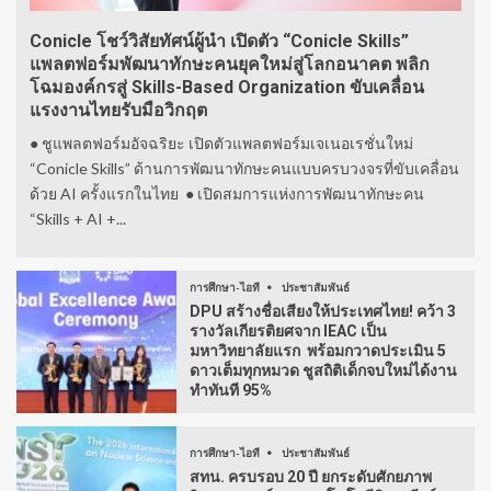
Conicle โชว์วิสัยทัศน์ผู้นำ เปิดตัว “Conicle Skills”
แพลตฟอร์มพัฒนาทักษะคนยุคใหม่สู่โลกอนาคต พลิก
โฉมองค์กรสู่ Skills-Based Organization ขับเคลื่อน
แรงงานไทยรับมือวิกฤต
● ชูแพลตฟอร์มอัจฉริยะ เปิดตัวแพลตฟอร์มเจเนอเรชั่นใหม่
“Conicle Skills” ด้านการพัฒนาทักษะคนแบบครบวงจรที่ขับเคลื่อน
ด้วย AI ครั้งแรกในไทย ● เปิดสมการแห่งการพัฒนาทักษะคน
“Skills + AI +...
การศึกษา-ไอที
ประชาสัมพันธ์
DPU สร้างชื่อเสียงให้ประเทศไทย! คว้า 3
รางวัลเกียรติยศจาก IEAC เป็น
มหาวิทยาลัยแรก พร้อมกวาดประเมิน 5
ดาวเต็มทุกหมวด ชูสถิติเด็กจบใหม่ได้งาน
ทำทันที 95%
การศึกษา-ไอที
ประชาสัมพันธ์
สทน. ครบรอบ 20 ปี ยกระดับศักยภาพ