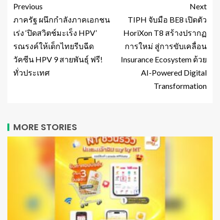
Previous
Next
ภาครัฐ ผนึกกำลังภาคเอกชน
TIPH จับมือ BE8 เปิดตัว
เร่ง ‘ปิดสวิตช์มะเร็ง HPV’
HoriXon T8 สร้างปรากฏ
รณรงค์ให้เด็กไทยรีบฉีด
การใหม่ สู่การขับเคลื่อน
วัคซีน HPV 9 สายพันธุ์ ฟรี!
Insurance Ecosystem ด้วย
ทั่วประเทศ
AI-Powered Digital
Transformation
MORE STORIES