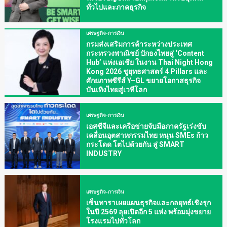
ทั่วไปและภาคธุรกิจ
เศรษฐกิจ-การเงิน
กรมส่งเสริมการค้าระหว่างประเทศ
กระทรวงพาณิชย์ ปักธงไทยสู่ ‘Content
Hub’ แห่งเอเชีย ในงาน Thai Night Hong
Kong 2026 ชูยุทธศาสตร์ 4 Pillars และ
ศักยภาพซีรีส์ Y–GL ขยายโอกาสธุรกิจ
บันเทิงไทยสู่เวทีโลก
เศรษฐกิจ-การเงิน
เอสซีจีและเครือข่ายจับมือภาครัฐเร่งขับ
เคลื่อนอุตสาหกรรมไทย หนุน SMEs ก้าว
กระโดด โตไปด้วยกัน สู่ SMART
INDUSTRY
เศรษฐกิจ-การเงิน
เซ็นทาราเผยแผนธุรกิจและกลยุทธ์เชิงรุก
ในปี 2569 ลุยเปิดอีก 5 แห่ง พร้อมมุ่งขยาย
โรงแรมไปทั่วโลก