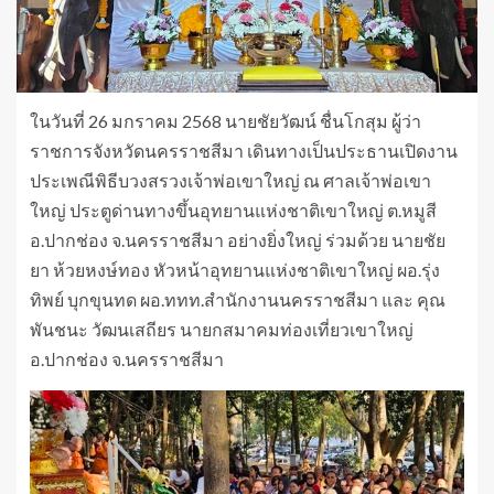
ในวันที่ 26 มกราคม 2568 นายชัยวัฒน์ ชื่นโกสุม ผู้ว่า
ราชการจังหวัดนครราชสีมา เดินทางเป็นประธานเปิดงาน
ประเพณีพิธีบวงสรวงเจ้าพ่อเขาใหญ่ ณ ศาลเจ้าพ่อเขา
ใหญ่ ประตูด่านทางขึ้นอุทยานแห่งชาติเขาใหญ่ ต.หมูสี
อ.ปากช่อง จ.นครราชสีมา อย่างยิ่งใหญ่ ร่วมด้วย นายชัย
ยา ห้วยหงษ์ทอง หัวหน้าอุทยานแห่งชาติเขาใหญ่ ผอ.รุ่ง
ทิพย์ บุกขุนทด ผอ.ททท.สำนักงานนครราชสีมา และ คุณ
พันชนะ วัฒนเสถียร นายกสมาคมท่องเที่ยวเขาใหญ่
อ.ปากช่อง จ.นครราชสีมา