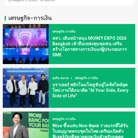
เศรษฐกิจ-การเงิน
เศรษฐกิจ-การเงิน
สสว. เดินหน้าหนุน MONEY EXPO 2026
Bangkok เข้าถึงแหล่งทุนชุมชน เสริม
สร้างโอกาสทางการเงินแก่ผู้ประกอบการ
SME
ธุรกิจ-ตลาด
เศรษฐกิจ-การเงิน
บราเดอร์ พลิกโฉมโซลูชันสู่ไลฟ์สไตล์ยุค
ใหม่ ภายใต้แนวคิด “At Your Side, Every
Side of Life”
เศรษฐกิจ-การเงิน
Wise ขึ้นแท่น Non-Bank รายแรกที่ได้รับ
ใบอนุญาตครบชุดในไทย เตรียมเปิดตัว
ฟีเจอร์บัญชีหลายสกุลเงินสำหรับบุคคล