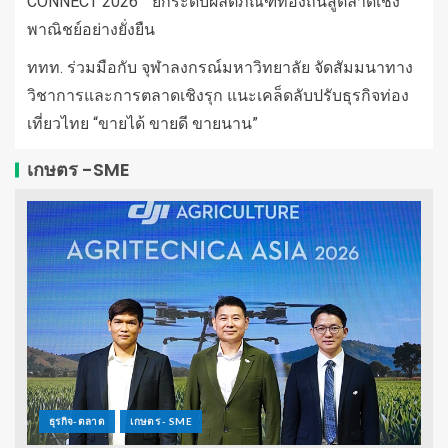
CONNECT 2026” ยกระดับผลิตภัณฑ์ท้องถิ่นสู่ตลาดเชิง
พาณิชย์อย่างยั่งยืน
ททท. ร่วมมือกับ จุฬาลงกรณ์มหาวิทยาลัย จัดสัมมนาทาง
วิชาการและการตลาดเชิงรุก แนะเคล็ดลับปรับธุรกิจท่อง
เที่ยวไทย “ขายได้ ขายดี ขายนาน”
เกษตร -SME
ธุรกิจ-ตลาด
เกษตร - SME