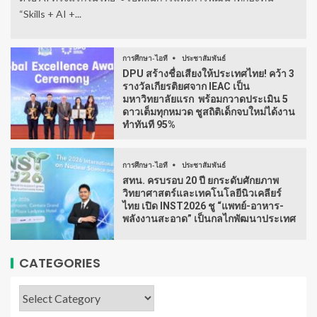
“Skills + AI +...
การศึกษา-ไอที
ประชาสัมพันธ์
DPU สร้างชื่อเสียงให้ประเทศไทย! คว้า 3
รางวัลเกียรติยศจาก IEAC เป็น
มหาวิทยาลัยแรก พร้อมกวาดประเมิน 5
ดาวเต็มทุกหมวด ชูสถิติเด็กจบใหม่ได้งาน
ทำทันที 95%
การศึกษา-ไอที
ประชาสัมพันธ์
สทน. ครบรอบ 20 ปี ยกระดับศักยภาพ
วิทยาศาสตร์และเทคโนโลยีนิวเคลียร์
ไทย เปิด INST2026 ชู “แพทย์-อาหาร-
พลังงานสะอาด” เป็นกลไกพัฒนาประเทศ
CATEGORIES