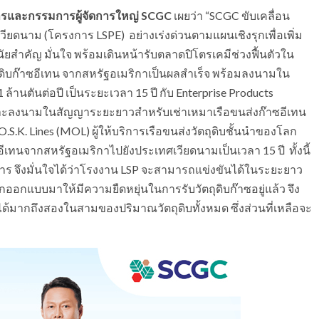
ิหารและกรรมการผู้จัดการใหญ่
SCGC
เผยว่า “SCGC ขับเคลื่อน
วียดนาม (โครงการ LSPE) อย่างเร่งด่วนตามแผนเชิงรุกเพื่อเพิ่ม
สำคัญ มั่นใจ พร้อมเดินหน้ารับตลาดปิโตรเคมีช่วงฟื้นตัวใน
ดิบก๊าซอีเทน จากสหรัฐอเมริกาเป็นผลสำเร็จ พร้อมลงนามใน
้านตันต่อปี เป็นระยะเวลา 15 ปี กับ Enterprise Products
า และลงนามในสัญญาระยะยาวสำหรับเช่าเหมาเรือขนส่งก๊าซอีเทน
 O.S.K. Lines (MOL) ผู้ให้บริการเรือขนส่งวัตถุดิบชั้นนำของโลก
เทนจากสหรัฐอเมริกาไปยังประเทศเวียดนามเป็นเวลา 15 ปี ทั้งนี้
นการ จึงมั่นใจได้ว่าโรงงาน LSP จะสามารถแข่งขันได้ในระยะยาว
 ถูกออกแบบมาให้มีความยืดหยุ่นในการรับวัตถุดิบก๊าซอยู่แล้ว จึง
นได้มากถึงสองในสามของปริมาณวัตถุดิบทั้งหมด ซึ่งส่วนที่เหลือจะ