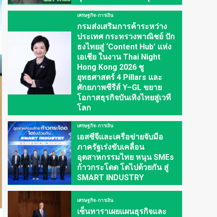
เศรษฐกิจ-การเงิน
กรมส่งเสริมการค้าระหว่าง
ประเทศ กระทรวงพาณิชย์ ปัก
ธงไทยสู่ ‘Content Hub’ แห่ง
เอเชีย ในงาน Thai Night
Hong Kong 2026 ชู
ยุทธศาสตร์ 4 Pillars และ
ศักยภาพซีรีส์ Y–GL ขยาย
โอกาสธุรกิจบันเทิงไทยสู่เวที
โลก
เศรษฐกิจ-การเงิน
เอสซีจีและเครือข่ายจับมือ
ภาครัฐเร่งขับเคลื่อน
อุตสาหกรรมไทย หนุน SMEs
ก้าวกระโดด โตไปด้วยกัน สู่
SMART INDUSTRY
เศรษฐกิจ-การเงิน
เซ็นทาราเผยแผนธุรกิจและ