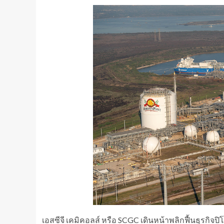
เอสซีจี เคมิคอลส์ หรือ SCGC เดินหน้าพลิกฟื้นธุรกิจป