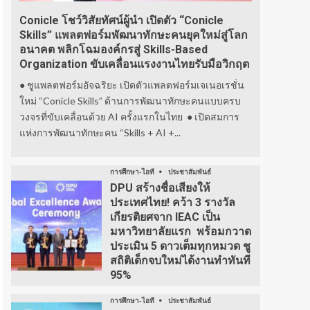
Conicle โชว์วิสัยทัศน์ผู้นำ เปิดตัว “Conicle
Skills” แพลตฟอร์มพัฒนาทักษะคนยุคใหม่สู่โลก
อนาคต พลิกโฉมองค์กรสู่ Skills-Based
Organization ขับเคลื่อนแรงงานไทยรับมือวิกฤต
● ชูแพลตฟอร์มอัจฉริยะ เปิดตัวแพลตฟอร์มเจเนอเรชั่น
ใหม่ “Conicle Skills” ด้านการพัฒนาทักษะคนแบบครบ
วงจรที่ขับเคลื่อนด้วย AI ครั้งแรกในไทย ● เปิดสมการ
แห่งการพัฒนาทักษะคน “Skills + AI +...
การศึกษา-ไอที
ประชาสัมพันธ์
DPU สร้างชื่อเสียงให้
ประเทศไทย! คว้า 3 รางวัล
เกียรติยศจาก IEAC เป็น
มหาวิทยาลัยแรก พร้อมกวาด
ประเมิน 5 ดาวเต็มทุกหมวด ชู
สถิติเด็กจบใหม่ได้งานทำทันที
95%
การศึกษา-ไอที
ประชาสัมพันธ์