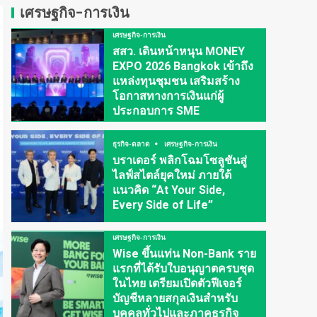
เศรษฐกิจ-การเงิน
เศรษฐกิจ-การเงิน
สสว. เดินหน้าหนุน MONEY
EXPO 2026 Bangkok เข้าถึง
แหล่งทุนชุมชน เสริมสร้าง
โอกาสทางการเงินแก่ผู้
ประกอบการ SME
ธุรกิจ-ตลาด
เศรษฐกิจ-การเงิน
บราเดอร์ พลิกโฉมโซลูชันสู่
ไลฟ์สไตล์ยุคใหม่ ภายใต้
แนวคิด “At Your Side,
Every Side of Life”
เศรษฐกิจ-การเงิน
Wise ขึ้นแท่น Non-Bank ราย
แรกที่ได้รับใบอนุญาตครบชุด
ในไทย เตรียมเปิดตัวฟีเจอร์
บัญชีหลายสกุลเงินสำหรับ
บุคคลทั่วไปและภาคธุรกิจ