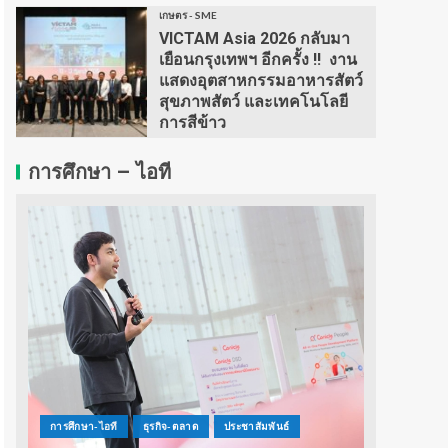
เกษตร - SME
VICTAM Asia 2026 กลับมา
เยือนกรุงเทพฯ อีกครั้ง !! งาน
แสดงอุตสาหกรรมอาหารสัตว์
สุขภาพสัตว์ และเทคโนโลยี
การสีข้าว
การศึกษา – ไอที
การศึกษา-ไอที
ธุรกิจ-ตลาด
ประชาสัมพันธ์