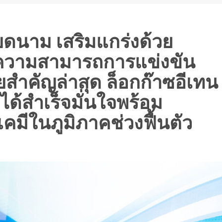
ยดนาม เสริมแกร่งด้วย
ิ่มความสามารถการแข่งขัน
ยสำคัญล่าสุด ล็อกก๊าซอีเทน
ด้สำเร็จมั่นใจพร้อม
คมีในภูมิภาคช่วงฟื้นตัว