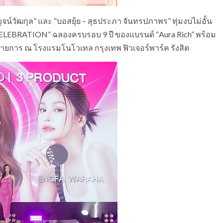
์วัฒกุล” และ “บอสยุ้ย – สุธประภา จันทรปภาพร” ทุ่มงบไม่อั้น
CELEBRATION” ฉลองครบรอบ 9 ปี ของแบรนด์ “Aura Rich” พร้อม
รายการ ณ โรงแรมโนโวเทล กรุงเทพ ฟิวเจอร์พาร์ค รังสิต