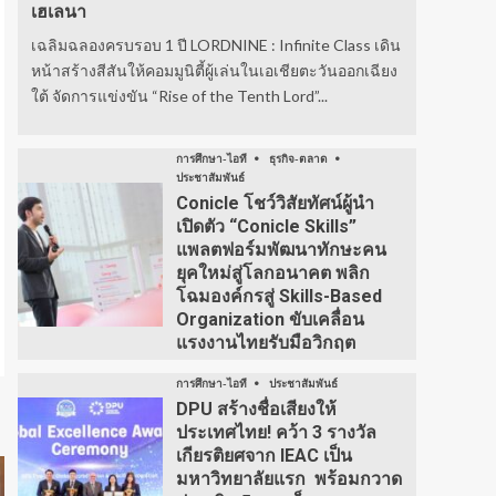
เฮเลนา
เฉลิมฉลองครบรอบ 1 ปี LORDNINE : Infinite Class เดิน
หน้าสร้างสีสันให้คอมมูนิตี้ผู้เล่นในเอเชียตะวันออกเฉียง
ใต้ จัดการแข่งขัน “Rise of the Tenth Lord”...
การศึกษา-ไอที
ธุรกิจ-ตลาด
ประชาสัมพันธ์
Conicle โชว์วิสัยทัศน์ผู้นำ
เปิดตัว “Conicle Skills”
แพลตฟอร์มพัฒนาทักษะคน
ยุคใหม่สู่โลกอนาคต พลิก
โฉมองค์กรสู่ Skills-Based
Organization ขับเคลื่อน
แรงงานไทยรับมือวิกฤต
การศึกษา-ไอที
ประชาสัมพันธ์
DPU สร้างชื่อเสียงให้
ประเทศไทย! คว้า 3 รางวัล
เกียรติยศจาก IEAC เป็น
มหาวิทยาลัยแรก พร้อมกวาด