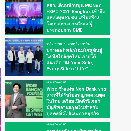
สสว. เดินหน้าหนุน MONEY
EXPO 2026 Bangkok เข้าถึง
แหล่งทุนชุมชน เสริมสร้าง
โอกาสทางการเงินแก่ผู้
ประกอบการ SME
ธุรกิจ-ตลาด
เศรษฐกิจ-การเงิน
บราเดอร์ พลิกโฉมโซลูชันสู่
ไลฟ์สไตล์ยุคใหม่ ภายใต้
แนวคิด “At Your Side,
Every Side of Life”
เศรษฐกิจ-การเงิน
Wise ขึ้นแท่น Non-Bank ราย
แรกที่ได้รับใบอนุญาตครบชุด
ในไทย เตรียมเปิดตัวฟีเจอร์
บัญชีหลายสกุลเงินสำหรับ
บุคคลทั่วไปและภาคธุรกิจ
เศรษฐกิจ-การเงิน