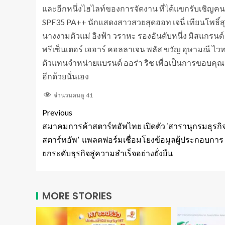
และอีกหนึ่งไฮไลท์ของการจัดงาน ที่ได้แขกรับเชิญคนพ
SPF35 PA++ นักแสดงสาวสวยสุดฮอท เจนี่ เทียนโพธิ์สุ
นางงามตัวแม่ อิงฟ้า วราหะ รองอันดับหนึ่ง มิสแกรน
พรีเซ็นเตอร์ เออาร์ คอลลาเจน พลัส ขวัญ อุษามณี ไ
ตัวแทนจำหน่ายแบรนด์ ออร่า ริช เพื่อเป็นการขอบคุณ 
อีกด้วยนั่นเอง
จำนวนคนดู
41
Previous
สมาคมการค้าสตาร์ทอัพไทย เปิดตัว ‘สารานุกรมธุรกิ
สตาร์ทอัพ’ แพลตฟอร์มเชื่อมโยงข้อมูลผู้ประกอบการ เ
ยกระดับธุรกิจสู่ความสำเร็จอย่างยั่งยืน
MORE STORIES