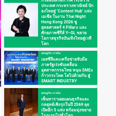
กรมส่งเสริมการค้าระหว่าง
ประเทศ กระทรวงพาณิชย์ ปัก
ธงไทยสู่ ‘Content Hub’ แห่ง
เอเชีย ในงาน Thai Night
Hong Kong 2026 ชู
ยุทธศาสตร์ 4 Pillars และ
ศักยภาพซีรีส์ Y–GL ขยาย
โอกาสธุรกิจบันเทิงไทยสู่เวที
โลก
เศรษฐกิจ-การเงิน
เอสซีจีและเครือข่ายจับมือ
ภาครัฐเร่งขับเคลื่อน
อุตสาหกรรมไทย หนุน SMEs
ก้าวกระโดด โตไปด้วยกัน สู่
SMART INDUSTRY
เศรษฐกิจ-การเงิน
เซ็นทาราเผยแผนธุรกิจและ
กลยุทธ์เชิงรุกในปี 2569 ลุย
เปิดอีก 5 แห่ง พร้อมมุ่งขยาย
โรงแรมไปทั่วโลก