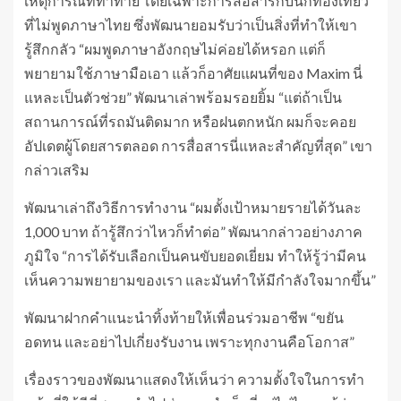
เหตุการณ์ที่ท้าทาย โดยเฉพาะการสื่อสารกับนักท่องเที่ยว
ที่ไม่พูดภาษาไทย ซึ่งพัฒนายอมรับว่าเป็นสิ่งที่ทำให้เขา
รู้สึกกลัว “ผมพูดภาษาอังกฤษไม่ค่อยได้หรอก แต่ก็
พยายามใช้ภาษามือเอา แล้วก็อาศัยแผนที่ของ Maxim นี่
แหละเป็นตัวช่วย” พัฒนาเล่าพร้อมรอยยิ้ม “แต่ถ้าเป็น
สถานการณ์ที่รถมันติดมาก หรือฝนตกหนัก ผมก็จะคอย
อัปเดตผู้โดยสารตลอด การสื่อสารนี่แหละสำคัญที่สุด” เขา
กล่าวเสริม
พัฒนาเล่าถึงวิธีการทำงาน “ผมตั้งเป้าหมายรายได้วันละ
1,000 บาท ถ้ารู้สึกว่าไหวก็ทำต่อ” พัฒนากล่าวอย่างภาค
ภูมิใจ “การได้รับเลือกเป็นคนขับยอดเยี่ยม ทำให้รู้ว่ามีคน
เห็นความพยายามของเรา และมันทำให้มีกำลังใจมากขึ้น”
พัฒนาฝากคำแนะนำทิ้งท้ายให้เพื่อนร่วมอาชีพ “ขยัน
อดทน และอย่าไปเกี่ยงรับงาน เพราะทุกงานคือโอกาส”
เรื่องราวของพัฒนาแสดงให้เห็นว่า ความตั้งใจในการทำ