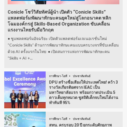
Conicle โชว์วิสัยทัศน์ผู้นำ เปิดตัว “Conicle Skills”
แพลตฟอร์มพัฒนาทักษะคนยุคใหม่สู่โลกอนาคต พลิก
โฉมองค์กรสู่ Skills-Based Organization ขับเคลื่อน
แรงงานไทยรับมือวิกฤต
● ชูแพลตฟอร์มอัจฉริยะ เปิดตัวแพลตฟอร์มเจเนอเรชั่นใหม่
“Conicle Skills” ด้านการพัฒนาทักษะคนแบบครบวงจรที่ขับเคลื่อน
ด้วย AI ครั้งแรกในไทย ● เปิดสมการแห่งการพัฒนาทักษะคน
“Skills + AI +...
การศึกษา-ไอที
ประชาสัมพันธ์
DPU สร้างชื่อเสียงให้ประเทศไทย! คว้า 3
รางวัลเกียรติยศจาก IEAC เป็น
มหาวิทยาลัยแรก พร้อมกวาดประเมิน 5
ดาวเต็มทุกหมวด ชูสถิติเด็กจบใหม่ได้งาน
ทำทันที 95%
การศึกษา-ไอที
ประชาสัมพันธ์
สทน. ครบรอบ 20 ปี ยกระดับศักยภาพ