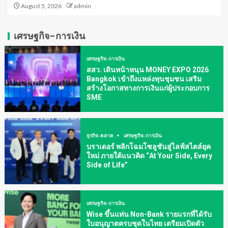
August 5, 2026
admin
เศรษฐกิจ-การเงิน
เศรษฐกิจ-การเงิน
สสว. เดินหน้าหนุน MONEY EXPO 2026
Bangkok เข้าถึงแหล่งทุนชุมชน เสริม
สร้างโอกาสทางการเงินแก่ผู้ประกอบการ
SME
ธุรกิจ-ตลาด
เศรษฐกิจ-การเงิน
บราเดอร์ พลิกโฉมโซลูชันสู่ไลฟ์สไตล์ยุค
ใหม่ ภายใต้แนวคิด “At Your Side, Every
Side of Life”
เศรษฐกิจ-การเงิน
Wise ขึ้นแท่น Non-Bank รายแรกที่ได้รับ
ใบอนุญาตครบชุดในไทย เตรียมเปิดตัว