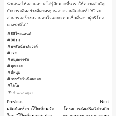
นำเสนอให้ตลาดสากลได้รู้จักมากขึ้น เราให้ความสำคัญ
กับการผลิตอย่างมีมาตรฐาน คาดว่าผลิตภัณฑ์ LYO จะ
สามารถสร้างความสนใจและความเชื่อมั่นจากผู้บริโภค
ต่างชาติได้”
#88ไทยแลนด์
#88TH
#นพรัตน์มาลัยวงค์
#LYO
#หนุ่มกรรชัย
#คุณออย
#พี่หนุ่ม
#กรรชัยกำเนิดพลอย
#ไลโอ
จำนวนคนดู
24
Previous
Next
ผลิตภัณฑ์ตราโป๊ยเซียน จัด
โครงการส่งเสริมวิสาหกิจ
ใหญ่ “โป๊ยเซียนกาชาปอง
ขนาดกลางและขนาดย่อม