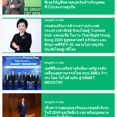
ฟีเจอร์บัญชีหลายสกุลเงินสำหรับบุคคล
ทั่วไปและภาคธุรกิจ
เศรษฐกิจ-การเงิน
กรมส่งเสริมการค้าระหว่างประเทศ
กระทรวงพาณิชย์ ปักธงไทยสู่ ‘Content
Hub’ แห่งเอเชีย ในงาน Thai Night Hong
Kong 2026 ชูยุทธศาสตร์ 4 Pillars และ
ศักยภาพซีรีส์ Y–GL ขยายโอกาสธุรกิจ
บันเทิงไทยสู่เวทีโลก
เศรษฐกิจ-การเงิน
เอสซีจีและเครือข่ายจับมือภาครัฐเร่งขับ
เคลื่อนอุตสาหกรรมไทย หนุน SMEs ก้าว
กระโดด โตไปด้วยกัน สู่ SMART
INDUSTRY
เศรษฐกิจ-การเงิน
เซ็นทาราเผยแผนธุรกิจและกลยุทธ์เชิงรุก
ในปี 2569 ลุยเปิดอีก 5 แห่ง พร้อมมุ่งขยาย