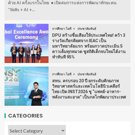
ด้วย AI ครั้งแรกในไทย ● เปิดสมการแห่งการพัฒนาทักษะคน
“Skills + AI +...
การศึกษา-ไอที
ประชาสัมพันธ์
DPU สร้างชื่อเสียงให้ประเทศไทย! คว้า 3
รางวัลเกียรติยศจาก IEAC เป็น
มหาวิทยาลัยแรก พร้อมกวาดประเมิน 5
ดาวเต็มทุกหมวด ชูสถิติเด็กจบใหม่ได้งาน
ทำทันที 95%
การศึกษา-ไอที
ประชาสัมพันธ์
สทน. ครบรอบ 20 ปี ยกระดับศักยภาพ
วิทยาศาสตร์และเทคโนโลยีนิวเคลียร์
ไทย เปิด INST2026 ชู “แพทย์-อาหาร-
พลังงานสะอาด” เป็นกลไกพัฒนาประเทศ
CATEGORIES