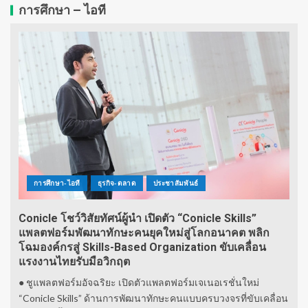
การศึกษา – ไอที
การศึกษา-ไอที
ธุรกิจ-ตลาด
ประชาสัมพันธ์
Conicle โชว์วิสัยทัศน์ผู้นำ เปิดตัว “Conicle Skills”
แพลตฟอร์มพัฒนาทักษะคนยุคใหม่สู่โลกอนาคต พลิก
โฉมองค์กรสู่ Skills-Based Organization ขับเคลื่อน
แรงงานไทยรับมือวิกฤต
● ชูแพลตฟอร์มอัจฉริยะ เปิดตัวแพลตฟอร์มเจเนอเรชั่นใหม่
“Conicle Skills” ด้านการพัฒนาทักษะคนแบบครบวงจรที่ขับเคลื่อน