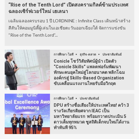
“Rise of the Tenth Lord” เปิดสงครามกิลด์ข้ามประเทศ
ฉลองเซิร์ฟเวอร์ใหม่ เฮเลนา
เฉลิมฉลองครบรอบ 1 ปี LORDNINE : Infinite Class เดินหน้าสร้าง
สีสันให้คอมมูนิตี้ผู้เล่นในเอเชียตะวันออกเฉียงใต้ จัดการแข่งขัน
“Rise of the Tenth Lord”...
การศึกษา-ไอที
ธุรกิจ-ตลาด
ประชาสัมพันธ์
Conicle โชว์วิสัยทัศน์ผู้นำ เปิดตัว
“Conicle Skills” แพลตฟอร์มพัฒนา
ทักษะคนยุคใหม่สู่โลกอนาคต พลิกโฉม
องค์กรสู่ Skills-Based Organization
ขับเคลื่อนแรงงานไทยรับมือวิกฤต
การศึกษา-ไอที
ประชาสัมพันธ์
DPU สร้างชื่อเสียงให้ประเทศไทย! คว้า 3
รางวัลเกียรติยศจาก IEAC เป็น
มหาวิทยาลัยแรก พร้อมกวาดประเมิน 5
ดาวเต็มทุกหมวด ชูสถิติเด็กจบใหม่ได้งาน
ทำทันที 95%