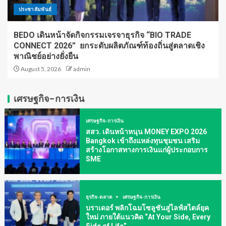
ประชาสัมพันธ์
BEDO เดินหน้าจัดกิจกรรมเจรจาธุรกิจ “BIO TRADE
CONNECT 2026” ยกระดับผลิตภัณฑ์ท้องถิ่นสู่ตลาดเชิง
พาณิชย์อย่างยั่งยืน
August 5, 2026
admin
เศรษฐกิจ-การเงิน
เศรษฐกิจ-การเงิน
สสว. เดินหน้าหนุน MONEY EXPO 2026
Bangkok เข้าถึงแหล่งทุนชุมชน เสริม
สร้างโอกาสทางการเงินแก่ผู้ประกอบการ
SME
ธุรกิจ-ตลาด
เศรษฐกิจ-การเงิน
บราเดอร์ พลิกโฉมโซลูชันสู่ไลฟ์สไตล์ยุค
ใหม่ ภายใต้แนวคิด “At Your Side, Every