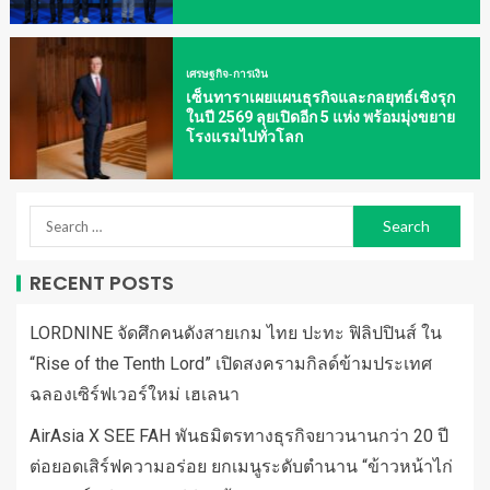
เศรษฐกิจ-การเงิน
เซ็นทาราเผยแผนธุรกิจและกลยุทธ์เชิงรุก
ในปี 2569 ลุยเปิดอีก 5 แห่ง พร้อมมุ่งขยาย
โรงแรมไปทั่วโลก
RECENT POSTS
LORDNINE จัดศึกคนดังสายเกม ไทย ปะทะ ฟิลิปปินส์ ใน
“Rise of the Tenth Lord” เปิดสงครามกิลด์ข้ามประเทศ
ฉลองเซิร์ฟเวอร์ใหม่ เฮเลนา
AirAsia X SEE FAH พันธมิตรทางธุรกิจยาวนานกว่า 20 ปี
ต่อยอดเสิร์ฟความอร่อย ยกเมนูระดับตำนาน “ข้าวหน้าไก่