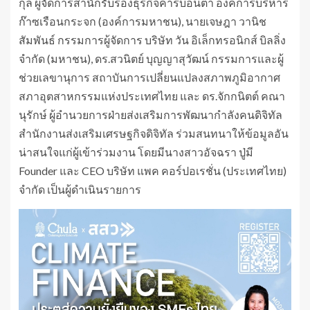
กุล ผู้จัดการสำนักรับรองธุรกิจคาร์บอนต่ำ องค์การบริหาร
ก๊าซเรือนกระจก (องค์การมหาชน), นายเจษฎา วานิช
สัมพันธ์ กรรมการผู้จัดการ บริษัท วัน อิเล็กทรอนิกส์ บิลลิ่ง
จำกัด (มหาชน), ดร.สวนิตย์ บุญญาสุวัฒน์ กรรมการและผู้
ช่วยเลขานุการ สถาบันการเปลี่ยนแปลงสภาพภูมิอากาศ
สภาอุตสาหกรรมแห่งประเทศไทย และ ดร.จักกนิตต์ คณา
นุรักษ์ ผู้อำนวยการฝ่ายส่งเสริมการพัฒนากำลังคนดิจิทัล
สำนักงานส่งเสริมเศรษฐกิจดิจิทัล ร่วมสนทนาให้ข้อมูลอัน
น่าสนใจแก่ผู้เข้าร่วมงาน โดยมีนางสาวอัจฉรา ปู่มี
Founder และ CEO บริษัท แพค คอร์ปอเรชั่น (ประเทศไทย)
จำกัด เป็นผู้ดำเนินรายการ