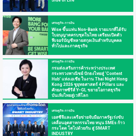
Side of Life”
เศรษฐกิจ-การเงิน
Wise ขึ้นแท่น Non-Bank รายแรกที่ได้รับ
ใบอนุญาตครบชุดในไทย เตรียมเปิดตัว
ฟีเจอร์บัญชีหลายสกุลเงินสำหรับบุคคล
ทั่วไปและภาคธุรกิจ
เศรษฐกิจ-การเงิน
กรมส่งเสริมการค้าระหว่างประเทศ
กระทรวงพาณิชย์ ปักธงไทยสู่ ‘Content
Hub’ แห่งเอเชีย ในงาน Thai Night Hong
Kong 2026 ชูยุทธศาสตร์ 4 Pillars และ
ศักยภาพซีรีส์ Y–GL ขยายโอกาสธุรกิจ
บันเทิงไทยสู่เวทีโลก
เศรษฐกิจ-การเงิน
เอสซีจีและเครือข่ายจับมือภาครัฐเร่งขับ
เคลื่อนอุตสาหกรรมไทย หนุน SMEs ก้าว
กระโดด โตไปด้วยกัน สู่ SMART
INDUSTRY