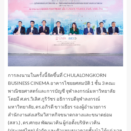
การลงนามในครั้งนี้จัดขึ้นที่ CHULALONGKORN
BUSINESS CINEMA อาคารไชยยศสมบัติ 1 ชั้น 3 คณะ
พาณิชยศาสตร์และการบัญชี จุฬาลงกรณ์มหาวิทยาลัย
โดยมี ศ.ดร.วิเลิศ ภูริวัชร อธิการบดีจุฬาลงกรณ์
มหาวิทยาลัย, ดร.อภิรดี ขาวเธียร รองผู้อำนวยการ
สำนักงานส่งเสริมวิสาหกิจขนาดกลางและขนาดย่อม
(สสว.) , ดร.ศกยง พัฒนเวคิน ผู้ก่อตั้งบริษัท เวคิน
(ประเทศไทย) จำกัด และตัวแทนธนาคารชั้นนำ ได้แก่ นาย