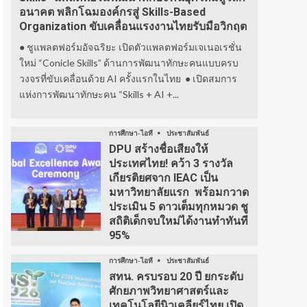
อนาคต พลิกโฉมองค์กรสู่ Skills-Based
Organization ขับเคลื่อนแรงงานไทยรับมือวิกฤต
● ชูแพลตฟอร์มอัจฉริยะ เปิดตัวแพลตฟอร์มเจเนอเรชั่น
ใหม่ “Conicle Skills” ด้านการพัฒนาทักษะคนแบบครบ
วงจรที่ขับเคลื่อนด้วย AI ครั้งแรกในไทย ● เปิดสมการ
แห่งการพัฒนาทักษะคน “Skills + AI +...
การศึกษา-ไอที
ประชาสัมพันธ์
DPU สร้างชื่อเสียงให้
ประเทศไทย! คว้า 3 รางวัล
เกียรติยศจาก IEAC เป็น
มหาวิทยาลัยแรก พร้อมกวาด
ประเมิน 5 ดาวเต็มทุกหมวด ชู
สถิติเด็กจบใหม่ได้งานทำทันที
95%
การศึกษา-ไอที
ประชาสัมพันธ์
สทน. ครบรอบ 20 ปี ยกระดับ
ศักยภาพวิทยาศาสตร์และ
เทคโนโลยีนิวเคลียร์ไทย เปิด