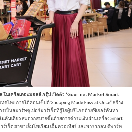
ลาส ในเครือเดอะมอลล์ กรุ๊ป
เปิดตัว
“
Gourmet Market Smart
เทศไทยภายใต้คอนเซ็ปต์“Shopping Made Easy at Once” สร้าง
ารเป็นสมาร์ทซูเปอร์มาร์เก็ตที่รู้ใจผู้บริโภคด้วยฟีเจอร์ค้นหา
คันเดียว สะดวกสบายขึ้นด้วยการชำระเงินผ่านเครื่อง Smart
์ มาร์เก็ต สาขาเอ็มโพเรียม เอ็มควอเทียร์ และพารากอน ดีพาร์ท