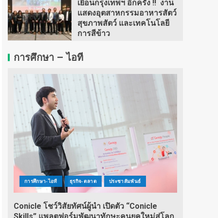
เยือนกรุงเทพฯ อีกครั้ง !! งาน
แสดงอุตสาหกรรมอาหารสัตว์
สุขภาพสัตว์ และเทคโนโลยี
การสีข้าว
การศึกษา – ไอที
การศึกษา-ไอที
ธุรกิจ-ตลาด
ประชาสัมพันธ์
Conicle โชว์วิสัยทัศน์ผู้นำ เปิดตัว “Conicle
Skills” แพลตฟอร์มพัฒนาทักษะคนยุคใหม่สู่โลก