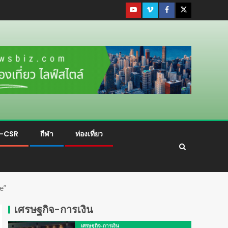
ม-CSR
กีฬา
ท่องเที่ยว
e”
เศรษฐกิจ-การเงิน
เศรษฐกิจ-การเงิน