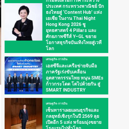
กรมส่งเสริมการค้าระหว่าง
ประเทศ กระทรวงพาณิชย์ ปัก
ธงไทยสู่ ‘Content Hub’ แห่ง
เอเชีย ในงาน Thai Night
Hong Kong 2026 ชู
ยุทธศาสตร์ 4 Pillars และ
ศักยภาพซีรีส์ Y–GL ขยาย
โอกาสธุรกิจบันเทิงไทยสู่เวที
โลก
เศรษฐกิจ-การเงิน
เอสซีจีและเครือข่ายจับมือ
ภาครัฐเร่งขับเคลื่อน
อุตสาหกรรมไทย หนุน SMEs
ก้าวกระโดด โตไปด้วยกัน สู่
SMART INDUSTRY
เศรษฐกิจ-การเงิน
เซ็นทาราเผยแผนธุรกิจและ
กลยุทธ์เชิงรุกในปี 2569 ลุย
เปิดอีก 5 แห่ง พร้อมมุ่งขยาย
โรงแรมไปทั่วโลก