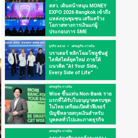
สสว. เดินหน้าหนุน MONEY
EXPO 2026 Bangkok เข้าถึง
แหล่งทุนชุมชน เสริมสร้าง
โอกาสทางการเงินแก่ผู้
ประกอบการ SME
ธุรกิจ-ตลาด
เศรษฐกิจ-การเงิน
บราเดอร์ พลิกโฉมโซลูชันสู่
ไลฟ์สไตล์ยุคใหม่ ภายใต้
แนวคิด “At Your Side,
Every Side of Life”
เศรษฐกิจ-การเงิน
Wise ขึ้นแท่น Non-Bank ราย
แรกที่ได้รับใบอนุญาตครบชุด
ในไทย เตรียมเปิดตัวฟีเจอร์
บัญชีหลายสกุลเงินสำหรับ
บุคคลทั่วไปและภาคธุรกิจ
เศรษฐกิจ-การเงิน