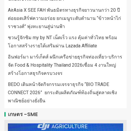
AirAsia X SEE FAH พันธมิตรทางธุรกิจยาวนานกว่า 20 ปี
ต่อยอดเสิร์ฟความอร่อย ยกเมนูระดับตำนาน “ข้าวหน้าไก่
ราชวงศ์” พุ่งทะยานสู่น่านฟ้า
ชวนรู้จักซิม my by NT เน็ตเร็ว แรง คุ้มค่าทั่วไทย พร้อม
โอกาสสร้างรายได้เสริมผ่าน Lazada Affiliate
อินฟอร์มา มาร์เก็ตส์ ผนึกเครือข่ายธุรกิจท่องเที่ยว-บริการ
จัด Food & Hospitality Thailand 2026เชื่อม 4 งานใหญ่
สร้างโอกาสธุรกิจครบวงจร
BEDO เดินหน้าจัดกิจกรรมเจรจาธุรกิจ “BIO TRADE
CONNECT 2026” ยกระดับผลิตภัณฑ์ท้องถิ่นสู่ตลาดเชิง
พาณิชย์อย่างยั่งยืน
เกษตร -SME