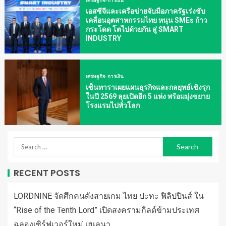
เศรษฐกิจ-การเงิน
เอสซีจีและเครือข่ายจับมือภาครัฐเร่งขับ
เคลื่อนอุตสาหกรรมไทย หนุน SMEs ก้าว
กระโดด โตไปด้วยกัน สู่ SMART
INDUSTRY
เศรษฐกิจ-การเงิน
เซ็นทาราเผยแผนธุรกิจและกลยุทธ์เชิงรุก
ในปี 2569 ลุยเปิดอีก 5 แห่ง พร้อมมุ่งขยาย
โรงแรมไปทั่วโลก
RECENT POSTS
LORDNINE จัดศึกคนดังสายเกม ไทย ปะทะ ฟิลิปปินส์ ใน
“Rise of the Tenth Lord” เปิดสงครามกิลด์ข้ามประเทศ
ฉลองเซิร์ฟเวอร์ใหม่ เฮเลนา