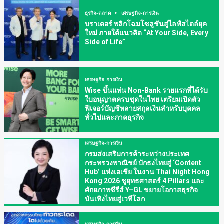
ธุรกิจ-ตลาด
เศรษฐกิจ-การเงิน
บราเดอร์ พลิกโฉมโซลูชันสู่ไลฟ์สไตล์ยุค
ใหม่ ภายใต้แนวคิด “At Your Side, Every
Side of Life”
เศรษฐกิจ-การเงิน
Wise ขึ้นแท่น Non-Bank รายแรกที่ได้รับ
ใบอนุญาตครบชุดในไทย เตรียมเปิดตัว
ฟีเจอร์บัญชีหลายสกุลเงินสำหรับบุคคล
ทั่วไปและภาคธุรกิจ
เศรษฐกิจ-การเงิน
กรมส่งเสริมการค้าระหว่างประเทศ
กระทรวงพาณิชย์ ปักธงไทยสู่ ‘Content
Hub’ แห่งเอเชีย ในงาน Thai Night Hong
Kong 2026 ชูยุทธศาสตร์ 4 Pillars และ
ศักยภาพซีรีส์ Y–GL ขยายโอกาสธุรกิจ
บันเทิงไทยสู่เวทีโลก