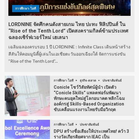
การศึกษา-ไอที
LORDNINE จัดศึกคนดังสายเกม ไทย ปะทะ ฟิลิปปินส์ ใน
“Rise of the Tenth Lord” เปิดสงครามกิลด์ข้ามประเทศ
ฉลองเซิร์ฟเวอร์ใหม่ เฮเลนา
เฉลิมฉลองครบรอบ 1 ปี LORDNINE : Infinite Class เดินหน้าสร้าง
สีสันให้คอมมูนิตี้ผู้เล่นในเอเชียตะวันออกเฉียงใต้ จัดการแข่งขัน
“Rise of the Tenth Lord”...
การศึกษา-ไอที
ธุรกิจ-ตลาด
ประชาสัมพันธ์
Conicle โชว์วิสัยทัศน์ผู้นำ เปิดตัว
“Conicle Skills” แพลตฟอร์มพัฒนา
ทักษะคนยุคใหม่สู่โลกอนาคต พลิกโฉม
องค์กรสู่ Skills-Based Organization
ขับเคลื่อนแรงงานไทยรับมือวิกฤต
การศึกษา-ไอที
ประชาสัมพันธ์
DPU สร้างชื่อเสียงให้ประเทศไทย! คว้า 3
รางวัลเกียรติยศจาก IEAC เป็น