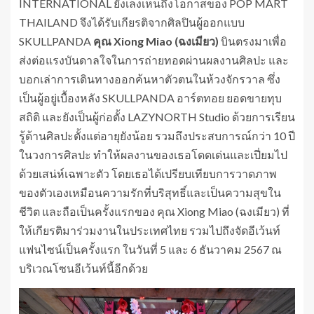
INTERNATIONAL ยังเล็งเห็นถึงโอกาสของ POP MART
THAILAND จึงได้รับเกียรติจากศิลปินผู้ออกแบบ
SKULLPANDA
คุณ
Xiong Miao (
ฉงเ
มียว)
บินตรงมาเพื่อ
ส่งต่อแรงบันดาลใจในการถ่ายทอดผ่านผลงานศิลปะ และ
บอกเล่าการเดินทางออกค้นหาตัวตนในห้วงจักรวาล ซึ่ง
เป็นผู้อยู่เบื้องหลัง SKULLPANDA อาร์ตทอย ยอดขายทุบ
สถิติ และยังเป็นผู้ก่อตั้ง LAZYNORTH Studio ด้วยการเรียน
รู้ด้านศิลปะตั้งแต่อายุยังน้อย รวมถึงประสบการณ์กว่า 10 ปี
ในวงการศิลปะ ทำให้ผลงานของเธอโดดเด่นและเปี่ยมไป
ด้วยเสน่ห์เฉพาะตัว โดยเธอได้เปรียบเทียบการวาดภาพ
ของตัวเองเหมือนความรักที่บริสุทธิ์และเป็นความสุขใน
ชีวิต และถือเป็นครั้งแรกของ คุณ Xiong Miao (ฉงเมียว) ที่
ให้เกียรติมาร่วมงานในประเทศไทย รวมไปถึงจัดอีเว้นท์
แฟนไซน์เป็นครั้งแรก ในวันที่ 5 และ 6 ธันวาคม 2567 ณ
บริเวณโซนอีเว้นท์นี้อีกด้วย