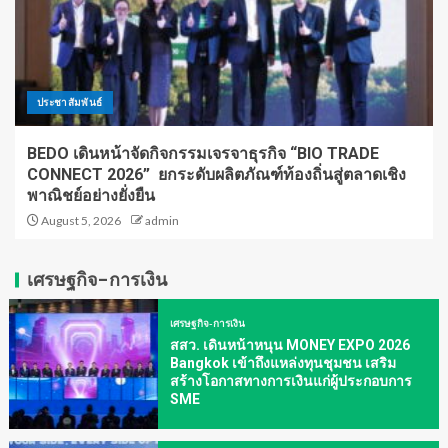
ประชาสัมพันธ์
BEDO เดินหน้าจัดกิจกรรมเจรจาธุรกิจ “BIO TRADE
CONNECT 2026” ยกระดับผลิตภัณฑ์ท้องถิ่นสู่ตลาดเชิง
พาณิชย์อย่างยั่งยืน
August 5, 2026
admin
เศรษฐกิจ-การเงิน
เศรษฐกิจ-การเงิน
สสว. เดินหน้าหนุน MONEY EXPO 2026
Bangkok เข้าถึงแหล่งทุนชุมชน เสริม
สร้างโอกาสทางการเงินแก่ผู้ประกอบการ
SME