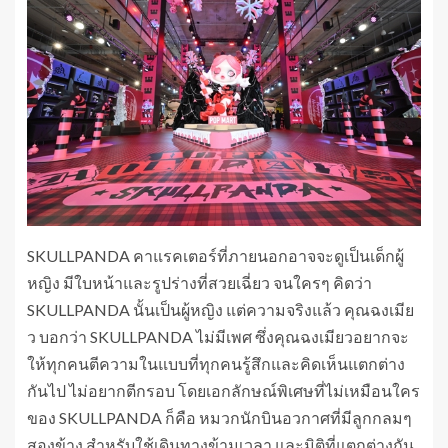
SKULLPANDA คาแรคเตอร์ที่ภายนอกอาจจะดูเป็นเด็กผู้
หญิง มีใบหน้าและรูปร่างที่สวยเฉี่ยว จนใครๆ คิดว่า
SKULLPANDA นั้นเป็นผู้หญิง แต่ความจริงแล้ว คุณฉงเมีย
ว บอกว่า SKULLPANDA ไม่มีเพศ ซึ่งคุณฉงเมียวอยากจะ
ให้ทุกคนตีความในแบบที่ทุกคนรู้สึกและคิดเห็นแตกต่าง
กันไป ไม่อยากตีกรอบ โดยเอกลักษณ์พิเศษที่ไม่เหมือนใคร
ของ SKULLPANDA ก็คือ หมวกนักบินอวกาศที่มีลูกกลมๆ
สองข้าง สำหรับใช้เดินทางข้ามเวลา และมิติที่แตกต่างกัน