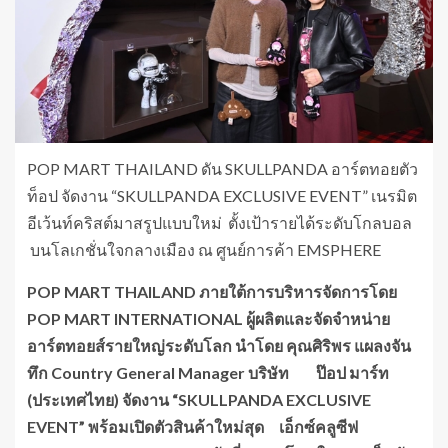
POP MART THAILAND ดัน SKULLPANDA อาร์ตทอยตัว
ท็อป จัดงาน “SKULLPANDA EXCLUSIVE EVENT” เนรมิต
อีเว้นท์คริสต์มาสรูปแบบใหม่ ตั้งเป้ารายได้ระดับโกลบอล
บนโลเกชั่นใจกลางเมือง ณ ศูนย์การค้า EMSPHERE
POP MART THAILAND
ภายใต้การบริหารจัดการโดย
POP MART INTERNATIONAL ผู้ผลิตและจัดจำหน่าย
อาร์ตทอยส์รายใหญ่ระดับโลก
นำโดย
คุณศิริพร แผลงจัน
ทึก
Country General Manager บริษัท ป๊อป มาร์ท
(ประเทศไทย)
จัดงาน “
SKULLPANDA EXCLUSIVE
EVENT” พร้อมเปิดตัวสินค้าใหม่สุด เอ็กซ์คลูซีฟ