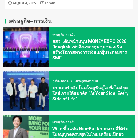
August 4, 2026
admin
เศรษฐกิจ-การเงิน
เศรษฐกิจ-การเงิน
สสว. เดินหน้าหนุน MONEY EXPO 2026
Bangkok เข้าถึงแหล่งทุนชุมชน เสริม
สร้างโอกาสทางการเงินแก่ผู้ประกอบการ
SME
ธุรกิจ-ตลาด
เศรษฐกิจ-การเงิน
บราเดอร์ พลิกโฉมโซลูชันสู่ไลฟ์สไตล์ยุค
ใหม่ ภายใต้แนวคิด “At Your Side, Every
Side of Life”
เศรษฐกิจ-การเงิน
Wise ขึ้นแท่น Non-Bank รายแรกที่ได้รับ
ใบอนุญาตครบชุดในไทย เตรียมเปิดตัว