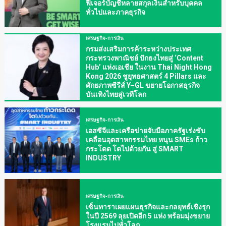
ฟีเจอร์บัญชีหลายสกุลเงินสำหรับบุคคล
ทั่วไปและภาคธุรกิจ
เศรษฐกิจ-การเงิน
กรมส่งเสริมการค้าระหว่างประเทศ
กระทรวงพาณิชย์ ปักธงไทยสู่ ‘Content
Hub’ แห่งเอเชีย ในงาน Thai Night Hong
Kong 2026 ชูยุทธศาสตร์ 4 Pillars และ
ศักยภาพซีรีส์ Y–GL ขยายโอกาสธุรกิจ
บันเทิงไทยสู่เวทีโลก
เศรษฐกิจ-การเงิน
เอสซีจีและเครือข่ายจับมือภาครัฐเร่งขับ
เคลื่อนอุตสาหกรรมไทย หนุน SMEs ก้าว
กระโดด โตไปด้วยกัน สู่ SMART
INDUSTRY
เศรษฐกิจ-การเงิน
เซ็นทาราเผยแผนธุรกิจและกลยุทธ์เชิงรุก
ในปี 2569 ลุยเปิดอีก 5 แห่ง พร้อมมุ่งขยาย
โรงแรมไปทั่วโลก