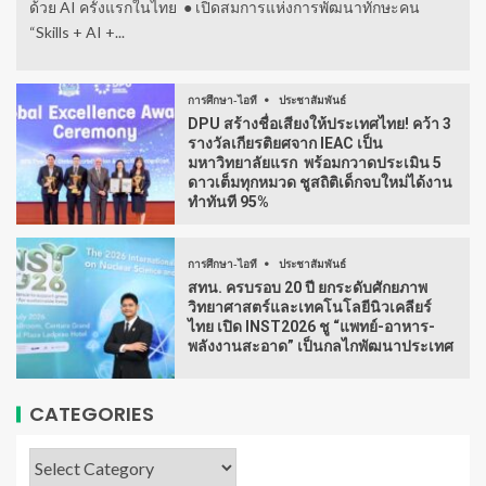
ด้วย AI ครั้งแรกในไทย ● เปิดสมการแห่งการพัฒนาทักษะคน
“Skills + AI +...
การศึกษา-ไอที
ประชาสัมพันธ์
DPU สร้างชื่อเสียงให้ประเทศไทย! คว้า 3
รางวัลเกียรติยศจาก IEAC เป็น
มหาวิทยาลัยแรก พร้อมกวาดประเมิน 5
ดาวเต็มทุกหมวด ชูสถิติเด็กจบใหม่ได้งาน
ทำทันที 95%
การศึกษา-ไอที
ประชาสัมพันธ์
สทน. ครบรอบ 20 ปี ยกระดับศักยภาพ
วิทยาศาสตร์และเทคโนโลยีนิวเคลียร์
ไทย เปิด INST2026 ชู “แพทย์-อาหาร-
พลังงานสะอาด” เป็นกลไกพัฒนาประเทศ
CATEGORIES