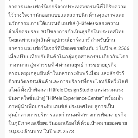
อาคาร และเฟอร์นิเจอร์จากประเทศเยอรมนีที่ได้รับความ
ไว้วางใจจากนักออกแบบและสถาปนิก ด้านคุณภาพและ
นวัตกรรม ภายใต้แบรนด์ เฮเฟเล่ (Häfele) ฉลองความ
สำเร็จครบรอบ 30 ปีของการดำเนินธุรกิจในประเทศไทย
โดยเฉพาะกลุ่มสินค้าอุปกรณ์ฮาร์ดแวร์ สำหรับบ้าน
อาคาร และเฟอร์นิเจอร์ที่มียอดขายอันดับ 1 ในปี พ.ศ. 2566
เมื่อเปรียบเทียบกับสินค้าในกลุ่มอุตสาหกรรมเดียวกัน โดย
วางหมาก สู่ทศวรรษที่ 4 ผ่านกลยุทธ์ การขยายธุรกิจ
ครอบคลุมกลุ่มสินค้าในตลาดระดับพรีเมี่ยม และลักชัวรี
ด้วยนวัตกรรมสินค้าและการบริการที่ตอบโจทย์ลีฟวิ่งไลฟ์
สไตล์ ตั้งเป้าพัฒนา Häfele Design Studio แหล่งรวมแรง
บันดาลใจชั้นนำสู่ “Häfele Experience Center” พร้อมย้ำ
ภาพผู้นำเพื่อยกระดับ เฮเฟเล่ ประเทศไทย สู่การเป็น
ศูนย์กลางการบริหารและกำหนดทิศทางการพัฒนาธุรกิจ
ในภูมิภาคเอเชียตะวันออกเฉียงใต้ ด้วยเป้าหมายยอดขาย
10,000 ล้านบาท ในปี พ.ศ. 2573