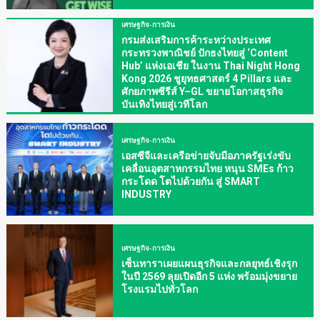
เศรษฐกิจ-การเงิน
กรมส่งเสริมการค้าระหว่างประเทศ
กระทรวงพาณิชย์ ปักธงไทยสู่ ‘Content
Hub’ แห่งเอเชีย ในงาน Thai Night Hong
Kong 2026 ชูยุทธศาสตร์ 4 Pillars และ
ศักยภาพซีรีส์ Y–GL ขยายโอกาสธุรกิจ
บันเทิงไทยสู่เวทีโลก
เศรษฐกิจ-การเงิน
เอสซีจีและเครือข่ายจับมือภาครัฐเร่งขับ
เคลื่อนอุตสาหกรรมไทย หนุน SMEs ก้าว
กระโดด โตไปด้วยกัน สู่ SMART
INDUSTRY
เศรษฐกิจ-การเงิน
เซ็นทาราเผยแผนธุรกิจและกลยุทธ์เชิงรุก
ในปี 2569 ลุยเปิดอีก 5 แห่ง พร้อมมุ่งขยาย
โรงแรมไปทั่วโลก