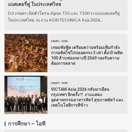
แบตเตอรี่คู่ ในประเทศไทย
DJI เกษตร เปิดตัวโดรน Agras T55 และ T100 ระบบแบตเตอรี่คู่
ในประเทศไทย ณ งาน AGRITECHNICA Asia 2026...
เกษตร - SME
เกษมชัยฟู้ด เตรียมความพร้อมเพิ่มกำลัง
การผลิตไข่ไก่ปลอดกรง 3 เท่า ตั้งเป้าผลิต
100 ล้านฟองกลางปี 2569 รองรับความ
ต้องการตลาด
เกษตร - SME
VICTAM Asia 2026 กลับมาเยือน
กรุงเทพฯ อีกครั้ง !! งานแสดง
อุตสาหกรรมอาหารสัตว์ สุขภาพสัตว์ และ
เทคโนโลยีการสีข้าว
การศึกษา – ไอที