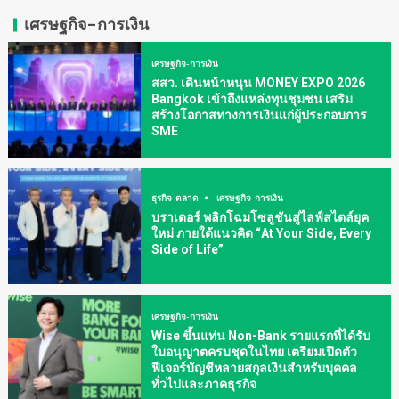
เศรษฐกิจ-การเงิน
เศรษฐกิจ-การเงิน
สสว. เดินหน้าหนุน MONEY EXPO 2026
Bangkok เข้าถึงแหล่งทุนชุมชน เสริม
สร้างโอกาสทางการเงินแก่ผู้ประกอบการ
SME
ธุรกิจ-ตลาด
เศรษฐกิจ-การเงิน
บราเดอร์ พลิกโฉมโซลูชันสู่ไลฟ์สไตล์ยุค
ใหม่ ภายใต้แนวคิด “At Your Side, Every
Side of Life”
เศรษฐกิจ-การเงิน
Wise ขึ้นแท่น Non-Bank รายแรกที่ได้รับ
ใบอนุญาตครบชุดในไทย เตรียมเปิดตัว
ฟีเจอร์บัญชีหลายสกุลเงินสำหรับบุคคล
ทั่วไปและภาคธุรกิจ