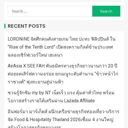
RECENT POSTS
LORDNINE จัดศึกคนดังสายเกม ไทย ปะทะ ฟิลิปปินส์ ใน
“Rise of the Tenth Lord” เปิดสงครามกิลด์ข้ามประเทศ
ฉลองเซิร์ฟเวอร์ใหม่ เฮเลนา
AirAsia X SEE FAH พันธมิตรทางธุรกิจยาวนานกว่า 20 ปี
ต่อยอดเสิร์ฟความอร่อย ยกเมนูระดับตำนาน “ข้าวหน้าไก่
ราชวงศ์” พุ่งทะยานสู่น่านฟ้า
ชวนรู้จักซิม my by NT เน็ตเร็ว แรง คุ้มค่าทั่วไทย พร้อม
โอกาสสร้างรายได้เสริมผ่าน Lazada Affiliate
อินฟอร์มา มาร์เก็ตส์ ผนึกเครือข่ายธุรกิจท่องเที่ยว-บริการ
จัด Food & Hospitality Thailand 2026เชื่อม 4 งานใหญ่
สร้างโอกาสธุรกิจครบวงจร