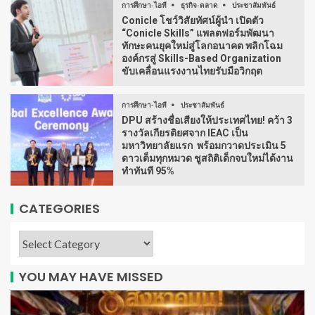
การศึกษา-ไอที
ธุรกิจ-ตลาด
ประชาสัมพันธ์
Conicle โชว์วิสัยทัศน์ผู้นำ เปิดตัว
“Conicle Skills” แพลตฟอร์มพัฒนา
ทักษะคนยุคใหม่สู่โลกอนาคต พลิกโฉม
องค์กรสู่ Skills-Based Organization
ขับเคลื่อนแรงงานไทยรับมือวิกฤต
การศึกษา-ไอที
ประชาสัมพันธ์
DPU สร้างชื่อเสียงให้ประเทศไทย! คว้า 3
รางวัลเกียรติยศจาก IEAC เป็น
มหาวิทยาลัยแรก พร้อมกวาดประเมิน 5
ดาวเต็มทุกหมวด ชูสถิติเด็กจบใหม่ได้งาน
ทำทันที 95%
CATEGORIES
YOU MAY HAVE MISSED