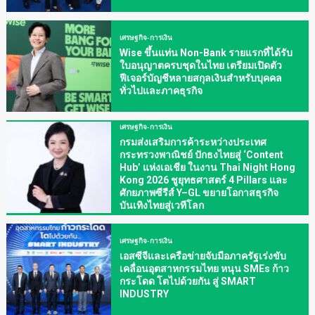
เศรษฐกิจ-การเงิน
Wise ขึ้นแท่น Non-Bank รายแรกที่ได้รับ
ใบอนุญาตครบชุดในไทย เตรียมเปิดตัว
ฟีเจอร์บัญชีหลายสกุลเงินสำหรับบุคคล
ทั่วไปและภาคธุรกิจ
เศรษฐกิจ-การเงิน
กรมส่งเสริมการค้าระหว่างประเทศ
กระทรวงพาณิชย์ ปักธงไทยสู่ ‘Content
Hub’ แห่งเอเชีย ในงาน Thai Night Hong
Kong 2026 ชูยุทธศาสตร์ 4 Pillars และ
ศักยภาพซีรีส์ Y–GL ขยายโอกาสธุรกิจ
บันเทิงไทยสู่เวทีโลก
เศรษฐกิจ-การเงิน
เอสซีจีและเครือข่ายจับมือภาครัฐเร่งขับ
เคลื่อนอุตสาหกรรมไทย หนุน SMEs ก้าว
กระโดด โตไปด้วยกัน สู่ SMART
INDUSTRY