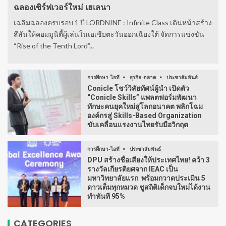
ฉลองเซิร์ฟเวอร์ใหม่ เฮเลนา
เฉลิมฉลองครบรอบ 1 ปี LORDNINE : Infinite Class เดินหน้าสร้าง
สีสันให้คอมมูนิตี้ผู้เล่นในเอเชียตะวันออกเฉียงใต้ จัดการแข่งขัน
“Rise of the Tenth Lord”...
การศึกษา-ไอที
ธุรกิจ-ตลาด
ประชาสัมพันธ์
Conicle โชว์วิสัยทัศน์ผู้นำ เปิดตัว
“Conicle Skills” แพลตฟอร์มพัฒนา
ทักษะคนยุคใหม่สู่โลกอนาคต พลิกโฉม
องค์กรสู่ Skills-Based Organization
ขับเคลื่อนแรงงานไทยรับมือวิกฤต
การศึกษา-ไอที
ประชาสัมพันธ์
DPU สร้างชื่อเสียงให้ประเทศไทย! คว้า 3
รางวัลเกียรติยศจาก IEAC เป็น
มหาวิทยาลัยแรก พร้อมกวาดประเมิน 5
ดาวเต็มทุกหมวด ชูสถิติเด็กจบใหม่ได้งาน
ทำทันที 95%
CATEGORIES