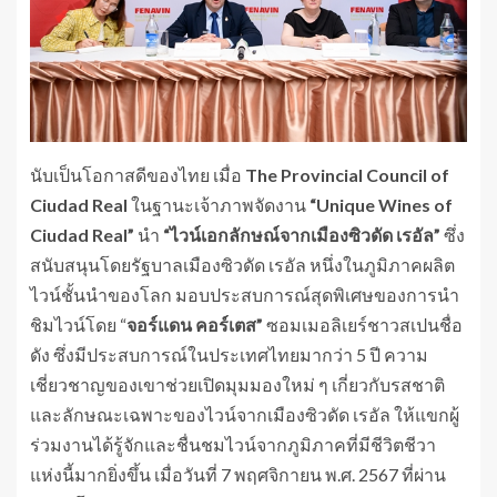
นับเป็นโอกาสดีของไทย เมื่อ
The Provincial Council of
Ciudad Real
ในฐานะเจ้าภาพจัดงาน
“
Unique Wines of
Ciudad Real”
นำ
“ไวน์เอกลักษณ์จากเมืองซิวดัด เรอัล”
ซึ่ง
สนับสนุนโดยรัฐบาลเมืองซิวดัด เรอัล หนึ่งในภูมิภาคผลิต
ไวน์ชั้นนำของโลก มอบประสบการณ์สุดพิเศษของการนำ
ชิมไวน์โดย “
จอร์แดน คอร์เตส”
ซอมเมอลิเยร์ชาวสเปนชื่อ
ดัง ซึ่งมีประสบการณ์ในประเทศไทยมากว่า 5 ปี ความ
เชี่ยวชาญของเขาช่วยเปิดมุมมองใหม่ ๆ เกี่ยวกับรสชาติ
และลักษณะเฉพาะของไวน์จากเมืองซิวดัด เรอัล ให้แขกผู้
ร่วมงานได้รู้จักและชื่นชมไวน์จากภูมิภาคที่มีชีวิตชีวา
แห่งนี้มากยิ่งขึ้น เมื่อวันที่ 7 พฤศจิกายน พ.ศ. 2567 ที่ผ่าน