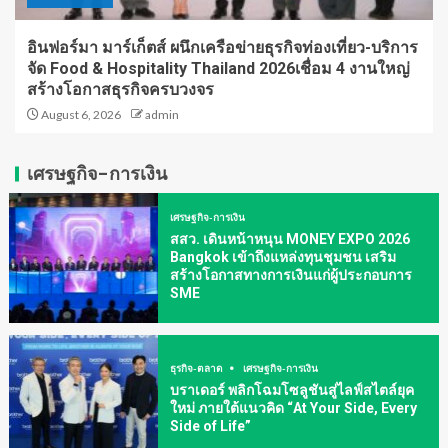
อินฟอร์มา มาร์เก็ตส์ ผนึกเครือข่ายธุรกิจท่องเที่ยว-บริการ
จัด Food & Hospitality Thailand 2026เชื่อม 4 งานใหญ่
สร้างโอกาสธุรกิจครบวงจร
August 6, 2026
admin
เศรษฐกิจ-การเงิน
เศรษฐกิจ-การเงิน
สสว. เดินหน้าหนุน MONEY EXPO 2026
Bangkok เข้าถึงแหล่งทุนชุมชน เสริม
สร้างโอกาสทางการเงินแก่ผู้ประกอบการ
SME
ธุรกิจ-ตลาด
เศรษฐกิจ-การเงิน
บราเดอร์ พลิกโฉมโซลูชันสู่ไลฟ์สไตล์ยุค
ใหม่ ภายใต้แนวคิด “At Your Side, Every
Side of Life”