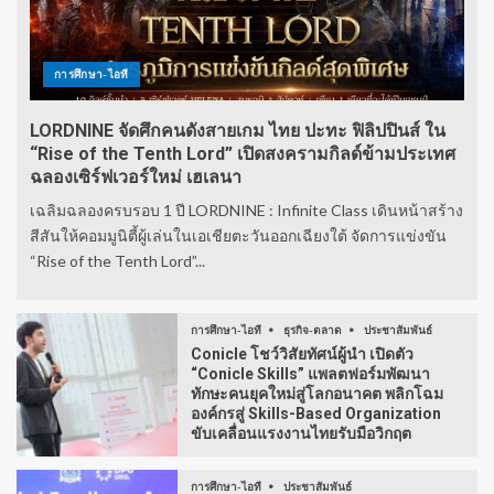
การศึกษา-ไอที
LORDNINE จัดศึกคนดังสายเกม ไทย ปะทะ ฟิลิปปินส์ ใน
“Rise of the Tenth Lord” เปิดสงครามกิลด์ข้ามประเทศ
ฉลองเซิร์ฟเวอร์ใหม่ เฮเลนา
เฉลิมฉลองครบรอบ 1 ปี LORDNINE : Infinite Class เดินหน้าสร้าง
สีสันให้คอมมูนิตี้ผู้เล่นในเอเชียตะวันออกเฉียงใต้ จัดการแข่งขัน
“Rise of the Tenth Lord”...
การศึกษา-ไอที
ธุรกิจ-ตลาด
ประชาสัมพันธ์
Conicle โชว์วิสัยทัศน์ผู้นำ เปิดตัว
“Conicle Skills” แพลตฟอร์มพัฒนา
ทักษะคนยุคใหม่สู่โลกอนาคต พลิกโฉม
องค์กรสู่ Skills-Based Organization
ขับเคลื่อนแรงงานไทยรับมือวิกฤต
การศึกษา-ไอที
ประชาสัมพันธ์