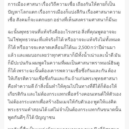
การเมือง ศาสนา เรื่องวิถีความเชื่อ เถียงกันให้ตายก็เป็น
ปัญหาโลกแตก เรื่องการเมืองก็แบ่งสีกัน เรื่องศาสนาความ
เชื่อ สังคมก็จะแตกแยก อย่างที่เห็นสงครามศาสนาก็มีนะ
ฉะนั้นพุทธวจนที่แท้จริงคืออะไรเหรอ สิ่งที่คุณพูดอาจจะ
ไม่ใช่พุทธวจนะที่แท้จริงก็ได้ หรืออาจจะแท้จริงไม่ทั้งหมด
ก็ได้ หรืออาจจะคลาดเคลื่อนก็ได้นะ 2,500 กว่าปีผ่านมา
แล้ว และผมบอกเลยว่าทุกศาสนาก็มีทั้งน้ำเน่าและน้ำดี มัน
ก็มีปะปนกัน ผมพูดในความที่ผมเป็นศาสนาพราหมณ์ฮินดู
ก็ได้ เพราะฉะนั้นต้องเคารพความเชื่อซึ่งกันและกัน ต้อง
ให้เกียรติความเชื่อซึ่งกันและกัน ถ้าแก่นพระพุทธศาสนา
คือทำความดี ถ้าสิ่งนั้นทำให้คุณไปในทางที่ดีได้ก็ต้องให้
เกียรติกัน และไม่ต้องกระแทกเพื่อสร้างคอนเทนต์ให้ตัวเอง
ไม่ต้องกระแทกเพื่อสร้างอิมเมจให้กับตัวเอง พูดให้แง่คิด
พระธรรมคำสอนได้ แต่ไม่จำเป็นต้องกระแทกกันขนาดนั้น
พูดกันดีๆ ก็ได้ ปัญญาชน