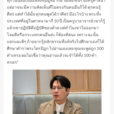
ทุกวันนี้สื่อเป็นแหล่งข้อมูลมากมายเลย คนๆ นึงที่รู้ศาสนา
แต่อาจจะมีความคิดเห็นที่ไม่ตรงกันคนอื่นก็ได้ ทุกคนรู้
ศีล5 แต่ทำได้มั้ย ทุกคนพูดได้ว่าศีล5 มีอะไรบ้าง พระทั้ง
ประเทศที่อยู่ในศาสนามากี่ 10 ปี เป็นครูบาอาจารย์ เขาก็รู้
แล้วเขาปฏิบัติดีปฎิบัติชอบด้วย แต่ทำไมเขาไม่ออกมา
โจมตีหรือกระแทกคนอื่นล่ะ ก็ต้องคิดนะ เพราะฉะนั้น
แยกแยะดีๆ ถ้าอยากรู้หลักธรรมที่แท้จริงไปศึกษาเองก็ได้
ศึกษาตำราพระไตรปิฎก ไปอ่านเองเลย คุณจะพูดถูก 100
คำเหรอ ผมไม่เชื่อว่าคุณอ่านแล้วจะจำได้ทั้ง 100 คำ
หรอก“