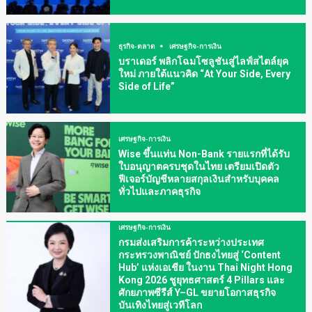
ธุรกิจ-ตลาด
เศรษฐกิจ-การเงิน
บราเดอร์ พลิกโฉมโซลูชันสู่ไลฟ์สไตล์ยุค
ใหม่ ภายใต้แนวคิด “At Your Side, Every
Side of Life”
เศรษฐกิจ-การเงิน
Wise ขึ้นแท่น Non-Bank รายแรกที่ได้รับ
ใบอนุญาตครบชุดในไทย เตรียมเปิดตัว
ฟีเจอร์บัญชีหลายสกุลเงินสำหรับบุคคล
ทั่วไปและภาคธุรกิจ
เศรษฐกิจ-การเงิน
กรมส่งเสริมการค้าระหว่างประเทศ
กระทรวงพาณิชย์ ปักธงไทยสู่ ‘Content
Hub’ แห่งเอเชีย ในงาน Thai Night Hong
Kong 2026 ชูยุทธศาสตร์ 4 Pillars และ
ศักยภาพซีรีส์ Y–GL ขยายโอกาสธุรกิจ
บันเทิงไทยสู่เวทีโลก