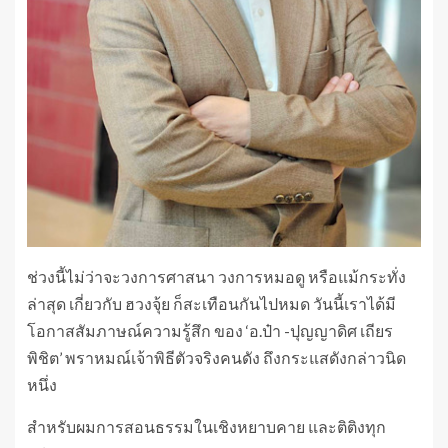
ช่วงนี้ไม่ว่าจะวงการศาสนา วงการหมอดู หรือแม้กระทั่ง
ล่าสุด เกี่ยวกับ ฮวงจุ้ย ก็สะเทือนกันไปหมด วันนี้เราได้มี
โอกาสสัมภาษณ์ความรู้สึก ของ ‘อ.ป๋า -ปุญญาดิศ เถียร
พิชิต’ พราหมณ์เจ้าพิธีตัวจริงคนดัง ถึงกระแสดังกล่าวนิด
หนึ่ง
สำหรับผมการสอนธรรมในเชิงหยาบคาย และติติงทุก