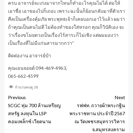
ครบ อาจารย์จะเก่งมาจากไหนก็ทำอะไรคุณไม่ได้ ต่อให้
เอาชื่อ เอาของไปก็เถอะ เพราะฉะนั้นก็ย้อนกลับมาที่ตัวเรา
ศีลเป็นเครื่องคุ้มภัย พระพุทธเจ้าก็เคยบอกเอาไว้แล้ว ผมว่า
ถ้าคุณเป็นคนไม่ดี ไม่ต้องทำของใส่หรอก คุณก็วิบัคิเอง จะ
ว่าเรื่องขโมยดวงเป็นเรื่องไร้สาระก็ไม่เชิง แต่ผมมองว่า
เป็นเรื่องที่ไม่มีแก่นสารมากกว่า“
ติดต่องาน อาจารย์ป๋า
คุณเอนจอยด์ 094-469-4963,
065-662-4599
จำนวนคนดู
28
Previous
Next
SCGC ทุ่ม 700 ล้านเหรียญ
รฟฟท. ถวายผ้าพระกฐิน
สหรัฐ ลงทุนใน LSP
พระราชทาน ประจำปี 2567
คอมเพล็กซ์ เวียดนาม
ณ วัดเพชรสมุทรวรวิหาร
จ.สมุทรสงคราม