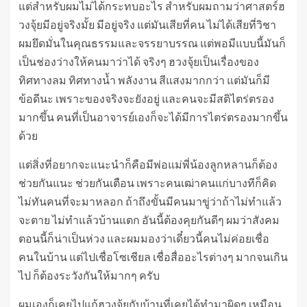
แต่สำหรับผมไม่ได้กระทบอะไร สำหรับผมถามว่าศาสตร์ฮ
วงจุ้ยมีอยู่จริงมั้ย มีอยู่จริง แต่มันเสียที่คน ไม่ได้เสียที่วิชา
ผมยึดมั่นในคุณธรรมและจรรยาบรรณ แต่พอมีแบบนี้มันก็
เป็นช่องว่างให้คนมาว่าได้ จริงๆ ฮวงจุ้ยเป็นเรื่องของ
ทิศทางลม ทิศทางน้ำ พลังงาน สีแสงมากกว่า แต่มันก็มี
ข้อดีนะ เพราะของจริงจะยังอยู่ และคนจะมีสติไตร่ตรอง
มากขึ้น คนที่เป็นอาจารย์เองก็จะได้มีการไตร่ตรองมากขึ้น
ด้วย
แต่สิ่งที่อยากจะแนะนำก็คือมีพ่อแม่พี่น้องลูกหลานก็ต้อง
ช่วยกันแนะ ช่วยกันเตือน เพราะคนเฒ่าคนแก่บางทีก็คิด
ไม่ทันคนที่จะมาหลอก ถ้าถึงขั้นมีคนมาขู่ว่าถ้าไม่ทำแล้ว
จะตาย ไม่ทำแล้วบ้านแตก อันนี้ต้องคุยกันดีๆ ผมว่าสังคม
ตอนนี้ก็น่าเป็นห่วง และผมมองว่าเดี๋ยวนี้คนไม่ค่อยเชื่อ
คนในบ้าน แต่ไปเชื่อโซเชียล เชื่อสื่ออะไรต่างๆ มากจนเกิน
ไป ก็ต้องระวังกันให้มากๆ ครับ
ผมเองก็เคยไปแก้ฮวงจุ้ยกับบ้านที่เคยได้ทำมาผิดๆ เหมือน