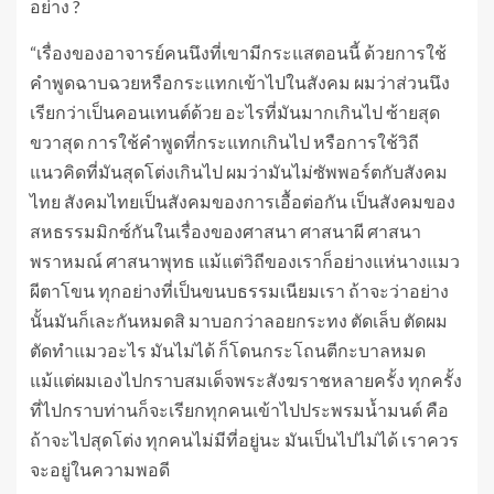
อย่าง ?
“เรื่องของอาจารย์คนนึงที่เขามีกระแสตอนนี้ ด้วยการใช้
คำพูดฉาบฉวยหรือกระแทกเข้าไปในสังคม ผมว่าส่วนนึง
เรียกว่าเป็นคอนเทนต์ด้วย อะไรที่มันมากเกินไป ซ้ายสุด
ขวาสุด การใช้คำพูดที่กระแทกเกินไป หรือการใช้วิถี
แนวคิดที่มันสุดโต่งเกินไป ผมว่ามันไม่ซัพพอร์ตกับสังคม
ไทย สังคมไทยเป็นสังคมของการเอื้อต่อกัน เป็นสังคมของ
สหธรรมมิกซ์กันในเรื่องของศาสนา ศาสนาผี ศาสนา
พราหมณ์ ศาสนาพุทธ แม้แต่วิถีของเราก็อย่างแห่นางแมว
ผีตาโขน ทุกอย่างที่เป็นขนบธรรมเนียมเรา ถ้าจะว่าอย่าง
นั้นมันก็เละกันหมดสิ มาบอกว่าลอยกระทง ตัดเล็บ ตัดผม
ตัดทำแมวอะไร มันไม่ได้ ก็โดนกระโถนตีกะบาลหมด
แม้แต่ผมเองไปกราบสมเด็จพระสังฆราชหลายครั้ง ทุกครั้ง
ที่ไปกราบท่านก็จะเรียกทุกคนเข้าไปประพรมน้ำมนต์ คือ
ถ้าจะไปสุดโต่ง ทุกคนไม่มีที่อยู่นะ มันเป็นไปไม่ได้ เราควร
จะอยู่ในความพอดี