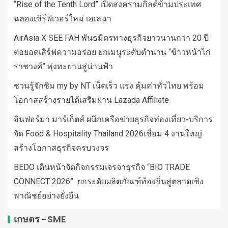
“Rise of the Tenth Lord” เปิดสงครามกิลด์ข้ามประเทศ
ฉลองเซิร์ฟเวอร์ใหม่ เฮเลนา
AirAsia X SEE FAH พันธมิตรทางธุรกิจยาวนานกว่า 20 ปี
ต่อยอดเสิร์ฟความอร่อย ยกเมนูระดับตำนาน “ข้าวหน้าไก่
ราชวงศ์” พุ่งทะยานสู่น่านฟ้า
ชวนรู้จักซิม my by NT เน็ตเร็ว แรง คุ้มค่าทั่วไทย พร้อม
โอกาสสร้างรายได้เสริมผ่าน Lazada Affiliate
อินฟอร์มา มาร์เก็ตส์ ผนึกเครือข่ายธุรกิจท่องเที่ยว-บริการ
จัด Food & Hospitality Thailand 2026เชื่อม 4 งานใหญ่
สร้างโอกาสธุรกิจครบวงจร
BEDO เดินหน้าจัดกิจกรรมเจรจาธุรกิจ “BIO TRADE
CONNECT 2026” ยกระดับผลิตภัณฑ์ท้องถิ่นสู่ตลาดเชิง
พาณิชย์อย่างยั่งยืน
เกษตร -SME