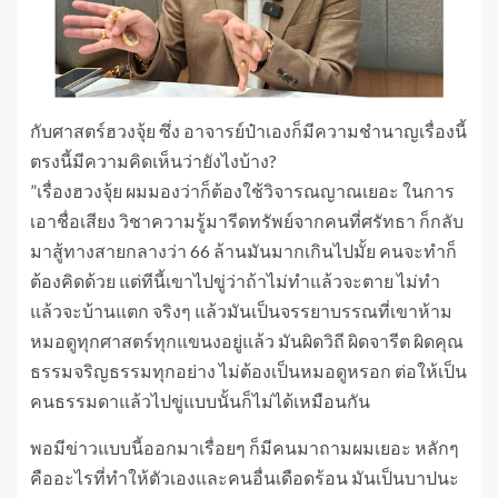
กับศาสตร์ฮวงจุ้ย ซึ่ง อาจารย์ป๋าเองก็มีความชำนาญเรื่องนี้
ตรงนี้มีความคิดเห็นว่ายังไงบ้าง?
”เรื่องฮวงจุ้ย ผมมองว่าก็ต้องใช้วิจารณญาณเยอะ ในการ
เอาชื่อเสียง วิชาความรู้มารีดทรัพย์จากคนที่ศรัทธา ก็กลับ
มาสู้ทางสายกลางว่า 66 ล้านมันมากเกินไปมั้ย คนจะทำก็
ต้องคิดด้วย แต่ทีนี้เขาไปขู่ว่าถ้าไม่ทำแล้วจะตาย ไม่ทำ
แล้วจะบ้านแตก จริงๆ แล้วมันเป็นจรรยาบรรณที่เขาห้าม
หมอดูทุกศาสตร์ทุกแขนงอยู่แล้ว มันผิดวิถี ผิดจารีต ผิดคุณ
ธรรมจริญธรรมทุกอย่าง ไม่ต้องเป็นหมอดูหรอก ต่อให้เป็น
คนธรรมดาแล้วไปขู่แบบนั้นก็ไม่ได้เหมือนกัน
พอมีข่าวแบบนี้ออกมาเรื่อยๆ ก็มีคนมาถามผมเยอะ หลักๆ
คืออะไรที่ทำให้ตัวเองและคนอื่นเดือดร้อน มันเป็นบาปนะ