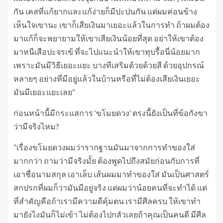
กัน เคสที่แก้ยากและแก้ง่ายก็มีปะปนกัน แต่ผมค่อนข้าง
เห็นใจเขานะ เขาก็เสียเงินมาเยอะแล้วในการทำ ถ้าผมต้อง
มาแก้ก็จะพยายามให้เขาเสียเงินน้อยที่สุด อย่าให้เขาต้อง
มาหนีเสือปะจรเข้ ที่จะไปแนะนำให้เขาทุบรื้อนี่น้อยมาก
เพราะมันมีวิธีเยอะแยะ บางทีเสริมด้วยด้วยสี ด้วยอุปกรณ์
หลายๆ อย่างที่มีอยู่แล้วในบ้านหรือที่ไม่ต้องเสียเงินเยอะ
มันมีเยอะแยะเลย“
ก่อนหน้านี้มีกระแสการ ‘ขโมยดวง’ ตรงนี้ยังเป็นที่ข้อกังขา
ว่ามีจริงไหม?
”เรื่องขโมยดวงผมว่ารากฐานมันมาจากการทำของใส่
มากกว่า ถามว่ามีจริงมั้ย ต้องพูดไปถึงสมัยก่อนกับการที่
เอาชื่อนามสกุล เอาเล็บ เส้นผมมาทำของใส่ มันเป็นศาสตร์
สกปรกที่ผมก็ว่ามันมีอยู่จริง แต่ผมว่าน้อยคนที่จะทำได้ แต่
ที่สำคัญคือถ้าเรามีความดีคุ้มตน เรามีศีลครบ ให้เขาทำ
มายังไงมันก็ไม่เข้า ไม่ต้องไปกลัวเลยถ้าคุณเป็นคนดี มีศีล