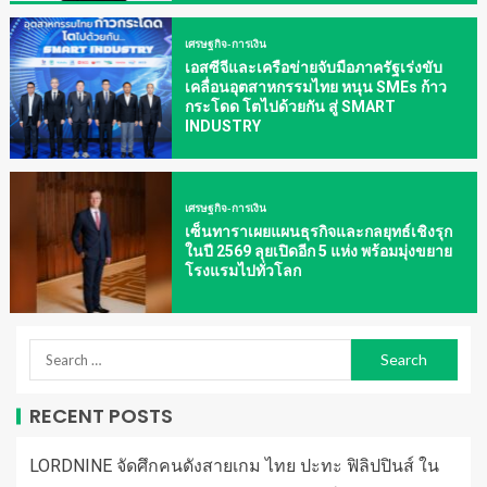
เศรษฐกิจ-การเงิน
เอสซีจีและเครือข่ายจับมือภาครัฐเร่งขับ
เคลื่อนอุตสาหกรรมไทย หนุน SMEs ก้าว
กระโดด โตไปด้วยกัน สู่ SMART
INDUSTRY
เศรษฐกิจ-การเงิน
เซ็นทาราเผยแผนธุรกิจและกลยุทธ์เชิงรุก
ในปี 2569 ลุยเปิดอีก 5 แห่ง พร้อมมุ่งขยาย
โรงแรมไปทั่วโลก
RECENT POSTS
LORDNINE จัดศึกคนดังสายเกม ไทย ปะทะ ฟิลิปปินส์ ใน