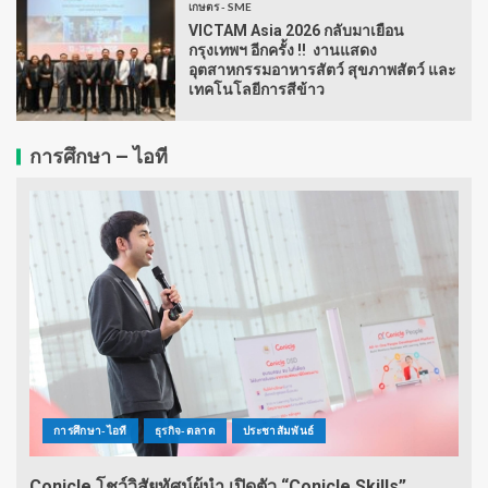
เกษตร - SME
VICTAM Asia 2026 กลับมาเยือน
กรุงเทพฯ อีกครั้ง !! งานแสดง
อุตสาหกรรมอาหารสัตว์ สุขภาพสัตว์ และ
เทคโนโลยีการสีข้าว
การศึกษา – ไอที
การศึกษา-ไอที
ธุรกิจ-ตลาด
ประชาสัมพันธ์
Conicle โชว์วิสัยทัศน์ผู้นำ เปิดตัว “Conicle Skills”