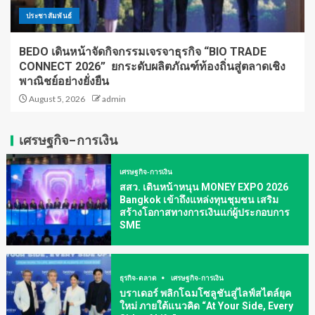
ประชาสัมพันธ์
BEDO เดินหน้าจัดกิจกรรมเจรจาธุรกิจ “BIO TRADE
CONNECT 2026” ยกระดับผลิตภัณฑ์ท้องถิ่นสู่ตลาดเชิง
พาณิชย์อย่างยั่งยืน
August 5, 2026
admin
เศรษฐกิจ-การเงิน
เศรษฐกิจ-การเงิน
สสว. เดินหน้าหนุน MONEY EXPO 2026
Bangkok เข้าถึงแหล่งทุนชุมชน เสริม
สร้างโอกาสทางการเงินแก่ผู้ประกอบการ
SME
ธุรกิจ-ตลาด
เศรษฐกิจ-การเงิน
บราเดอร์ พลิกโฉมโซลูชันสู่ไลฟ์สไตล์ยุค
ใหม่ ภายใต้แนวคิด “At Your Side, Every