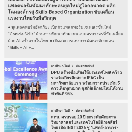
แพลตฟอร์มพัฒนาทักษะคนยุคใหม่สู่โลกอนาคต พลิก
โฉมองค์กรสู่ Skills-Based Organization ขับเคลื่อน
แรงงานไทยรับมือวิกฤต
● ชูแพลตฟอร์มอัจฉริยะ เปิดตัวแพลตฟอร์มเจเนอเรชั่นใหม่
“Conicle Skills” ด้านการพัฒนาทักษะคนแบบครบวงจรที่ขับเคลื่อน
ด้วย AI ครั้งแรกในไทย ● เปิดสมการแห่งการพัฒนาทักษะคน
“Skills + AI +...
การศึกษา-ไอที
ประชาสัมพันธ์
DPU สร้างชื่อเสียงให้ประเทศไทย! คว้า 3
รางวัลเกียรติยศจาก IEAC เป็น
มหาวิทยาลัยแรก พร้อมกวาดประเมิน 5
ดาวเต็มทุกหมวด ชูสถิติเด็กจบใหม่ได้งาน
ทำทันที 95%
การศึกษา-ไอที
ประชาสัมพันธ์
สทน. ครบรอบ 20 ปี ยกระดับศักยภาพ
วิทยาศาสตร์และเทคโนโลยีนิวเคลียร์
ไทย เปิด INST2026 ชู “แพทย์-อาหาร-