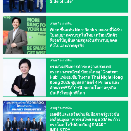
Side of Life”
เศรษฐกิจ-การเงิน
Wise ขึ้นแท่น Non-Bank รายแรกที่ได้รับ
ใบอนุญาตครบชุดในไทย เตรียมเปิดตัว
ฟีเจอร์บัญชีหลายสกุลเงินสำหรับบุคคล
ทั่วไปและภาคธุรกิจ
เศรษฐกิจ-การเงิน
กรมส่งเสริมการค้าระหว่างประเทศ
กระทรวงพาณิชย์ ปักธงไทยสู่ ‘Content
Hub’ แห่งเอเชีย ในงาน Thai Night Hong
Kong 2026 ชูยุทธศาสตร์ 4 Pillars และ
ศักยภาพซีรีส์ Y–GL ขยายโอกาสธุรกิจ
บันเทิงไทยสู่เวทีโลก
เศรษฐกิจ-การเงิน
เอสซีจีและเครือข่ายจับมือภาครัฐเร่งขับ
เคลื่อนอุตสาหกรรมไทย หนุน SMEs ก้าว
กระโดด โตไปด้วยกัน สู่ SMART
INDUSTRY