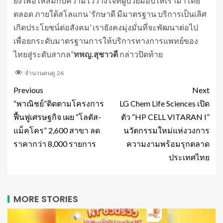
ยั้ง เพื่อให้สมกับความไว้วางใจที่ผู้ป่วยมอบให้เรามาโดย
ตลอด ภายใต้สโลแกน ‘รักษาดี มีมาตรฐาน บริการเป็นเลิศ
เกิดประโยชน์ต่อสังคม’ เรายังคงมุ่งมั่นที่จะพัฒนาต่อไป
เพื่อยกระดับมาตรฐานการให้บริการทางการแพทย์ของ
ไทยสู่ระดับสากล”
ทพญ.สุชาวดี
กล่าวปิดท้าย
จำนวนคนดู
26
Previous
Next
“พาณิชย์”ติดตามโครงการ
LG Chem Life Sciences เปิด
ฟื้นฟูเศรษฐกิจ เผย “โลตัส-
ตัว “HP CELL VITARAN I”
แม็คโคร” 2,600 สาขา ลด
นวัตกรรมใหม่แห่งวงการ
ราคากว่า 8,000 รายการ
ความงามพร้อมรุกตลาด
ประเทศไทย
MORE STORIES