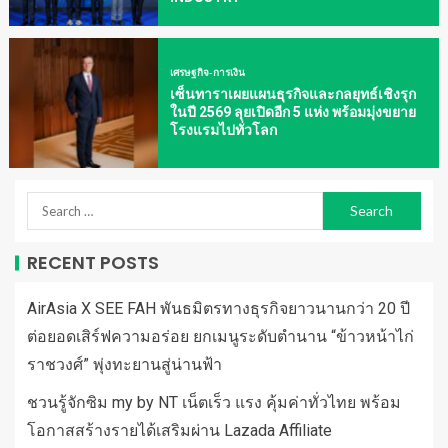
เศรษฐกิจ-การเงิน
เซ็นทาราเผยแผนธุรกิจและกลยุทธ์เชิงรุก
ในปี 2569 ลุยเปิดอีก 5 แห่ง พร้อมมุ่งขยาย
โรงแรมไปทั่วโลก
RECENT POSTS
AirAsia X SEE FAH พันธมิตรทางธุรกิจยาวนานกว่า 20 ปี
ต่อยอดเสิร์ฟความอร่อย ยกเมนูระดับตำนาน “ข้าวหน้าไก่
ราชวงศ์” พุ่งทะยานสู่น่านฟ้า
ชวนรู้จักซิม my by NT เน็ตเร็ว แรง คุ้มค่าทั่วไทย พร้อม
โอกาสสร้างรายได้เสริมผ่าน Lazada Affiliate