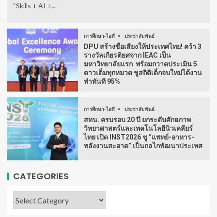
“Skills + AI +...
การศึกษา-ไอที
ประชาสัมพันธ์
DPU สร้างชื่อเสียงให้ประเทศไทย! คว้า 3
รางวัลเกียรติยศจาก IEAC เป็น
มหาวิทยาลัยแรก พร้อมกวาดประเมิน 5
ดาวเต็มทุกหมวด ชูสถิติเด็กจบใหม่ได้งาน
ทำทันที 95%
การศึกษา-ไอที
ประชาสัมพันธ์
สทน. ครบรอบ 20 ปี ยกระดับศักยภาพ
วิทยาศาสตร์และเทคโนโลยีนิวเคลียร์
ไทย เปิด INST2026 ชู “แพทย์-อาหาร-
พลังงานสะอาด” เป็นกลไกพัฒนาประเทศ
CATEGORIES