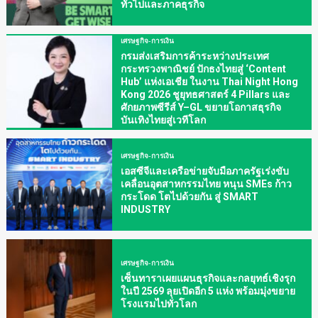
ทั่วไปและภาคธุรกิจ
เศรษฐกิจ-การเงิน
กรมส่งเสริมการค้าระหว่างประเทศ
กระทรวงพาณิชย์ ปักธงไทยสู่ ‘Content
Hub’ แห่งเอเชีย ในงาน Thai Night Hong
Kong 2026 ชูยุทธศาสตร์ 4 Pillars และ
ศักยภาพซีรีส์ Y–GL ขยายโอกาสธุรกิจ
บันเทิงไทยสู่เวทีโลก
เศรษฐกิจ-การเงิน
เอสซีจีและเครือข่ายจับมือภาครัฐเร่งขับ
เคลื่อนอุตสาหกรรมไทย หนุน SMEs ก้าว
กระโดด โตไปด้วยกัน สู่ SMART
INDUSTRY
เศรษฐกิจ-การเงิน
เซ็นทาราเผยแผนธุรกิจและกลยุทธ์เชิงรุก
ในปี 2569 ลุยเปิดอีก 5 แห่ง พร้อมมุ่งขยาย
โรงแรมไปทั่วโลก