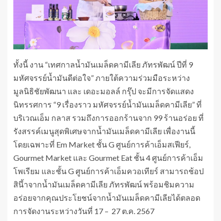
ทั้งนี้ งาน “เทศกาลน้ำมันเมล็ดคามีเลีย ภัทรพัฒน์ ปีที่ 9
มหัศจรรย์น้ำมันดีต่อใจ” ภายใต้ความร่วมมือระหว่าง
มูลนิธิชัยพัฒนา และ เดอะมอลล์ กรุ๊ป จะมีการจัดแสดง
นิทรรศการ “9 เรื่องราว มหัศจรรย์น้ำมันเมล็ดคามีเลีย” ที่
บริเวณเอ็ม กลาส รวมถึงการออกร้านจาก 99 ร้านอร่อย ที่
รังสรรค์เมนูสุดพิเศษจากน้ำมันเมล็ดคามีเลีย เพื่องานนี้
โดยเฉพาะที่ Em Market ชั้น G ศูนย์การค้าเอ็มสเฟียร์,
Gourmet Market และ Gourmet Eat ชั้น 4 ศูนย์การค้าเอ็ม
โพเรียม และชั้น G ศูนย์การค้าเอ็มควอเทียร์ สามารถช้อป
สินึ้าจากน้ำมันเมล็ดคามีเลีย ภัทรพัฒน์ พร้อมชิมความ
อร่อยจากคุณประโยชน์จากน้ำมันเมล็ดคามีเลียได้ตลอด
การจัดงานระหว่างวันที่ 17 – 27 ต.ค. 2567