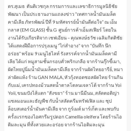
ดร.สุเมธ ตันติเวชกุล กรรมการและเลขาธิการมูลนิธิชัย
พัฒนา เป็นประธานงานแถลงข่าว “เทศกาลน้ำมันเมล็ด
คามีเลีย ภัทรพัฒน์ ปีที่ 9 มหัศจรรย์น้ำมันดีต่อใจ” ณ เอ็ม
กลาส (EM GLASS) ชั้น G ศูนย์การค้าเอ็มสเฟียร์ โดยใน
งานได้รับเกียรติจาก เชฟเอียน – คุณพงษ์ธวัช เฉลิมกิตติชัย
ได้แสดงฝีมือการปรุงเมนู “ไก่สำอาง” จาก “บันทึก นึก
อร่อย” พร้อม 9 เมนูไฮไลท์ รังสรรค์จากน้ำมันเมล็ดคามี
เลีย ได้แก่ หมูสามชั้นกรอบคั่วพริกเกลือ​ จากร้านกุ๊กขี้เมา​,
ผัดไทยปูนิ่มน้ำมันเมล็ดคามีเลีย จากร้านผัดไทยอารีย์, หมา
ล่าผัดแห้ง ​ร้าน GAN MALA​, หัวกุ้งทอดซอสผัดไทย ร้านกิน
กับแม่, เครปทองม้วนสด​น้ำตาลโตลนเจลาโต้​ จากร้าน Yoi
Yoii​, ขนมปังไส้แตก “สังขยา” ​ร้าน มานีมีนม, สลัดตอติญ่า
แซลมอนและธัญพืช กับน้ำสลัดครีมทรัฟเฟิล และ ซุป
ล็อบสเตอร์น้ำมันคามีเลีย จาก กูร์เมต์ มาร์เก็ต และพบกับ
ครั้งแรกของไอศกรีมรูปดอก Camellia oleifera โดยร้านไอ
ติมละมุน ที่ทั้งสวยและอร่อย จากร้านไอติมละมุน