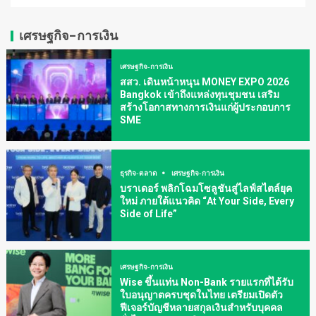
เศรษฐกิจ-การเงิน
เศรษฐกิจ-การเงิน
สสว. เดินหน้าหนุน MONEY EXPO 2026
Bangkok เข้าถึงแหล่งทุนชุมชน เสริม
สร้างโอกาสทางการเงินแก่ผู้ประกอบการ
SME
ธุรกิจ-ตลาด
เศรษฐกิจ-การเงิน
บราเดอร์ พลิกโฉมโซลูชันสู่ไลฟ์สไตล์ยุค
ใหม่ ภายใต้แนวคิด “At Your Side, Every
Side of Life”
เศรษฐกิจ-การเงิน
Wise ขึ้นแท่น Non-Bank รายแรกที่ได้รับ
ใบอนุญาตครบชุดในไทย เตรียมเปิดตัว
ฟีเจอร์บัญชีหลายสกุลเงินสำหรับบุคคล