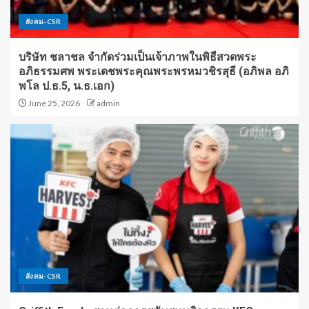
สังคม-CSR
บริษัท ชลาชล จำกัดร่วมเป็นเจ้าภาพในพิธีสวดพระ
อภิธรรมศพ พระเดชพระคุณพระพรหมวชิรสุธี (อภิพล อภิ
พโล ป.ธ.5, น.ธ.เอก)
June 25, 2026
admin
สังคม-CSR