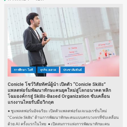
การศึกษา-ไอที
ธุรกิจ-ตลาด
ประชาสัมพันธ์
Conicle โชว์วิสัยทัศน์ผู้นำ เปิดตัว “Conicle Skills”
แพลตฟอร์มพัฒนาทักษะคนยุคใหม่สู่โลกอนาคต พลิก
โฉมองค์กรสู่ Skills-Based Organization ขับเคลื่อน
แรงงานไทยรับมือวิกฤต
● ชูแพลตฟอร์มอัจฉริยะ เปิดตัวแพลตฟอร์มเจเนอเรชั่นใหม่
“Conicle Skills” ด้านการพัฒนาทักษะคนแบบครบวงจรที่ขับเคลื่อน
ด้วย AI ครั้งแรกในไทย ● เปิดสมการแห่งการพัฒนาทักษะคน