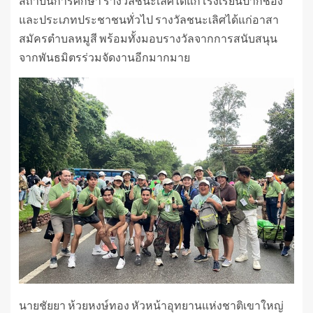
สถาบันการศึกษา รางวัลชนะเลิศได้แก่โรงเรียนปากช่อง
และประเภทประชาชนทั่วไป รางวัลชนะเลิศได้แก่อาสา
สมัครตำบลหมูสี พร้อมทั้งมอบรางวัลจากการสนับสนุน
จากพันธมิตรร่วมจัดงานอีกมากมาย
นายชัยยา ห้วยหงษ์ทอง หัวหน้าอุทยานแห่งชาติเขาใหญ่