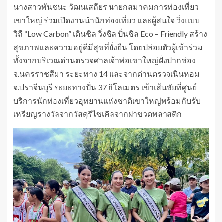
นางสาวพันชนะ วัฒนเสถียร นายกสมาคมการท่องเที่ยว
เขาใหญ่ ร่วมเปิดงานนำนักท่องเที่ยว และผู้สนใจ วิ่งแบบ
วิถี “Low Carbon” เดินชิล วิ่งชิล ปั่นชิล Eco – Friendly สร้าง
สุขภาพและความอยู่ดีมีสุขที่ยั่งยืน โดยปล่อยตัวผู้เข้าร่วม
ทั้งจากบริเวณด่านตรวจศาลเจ้าพ่อเขาใหญ่ฝั่งปากช่อง
จ.นครราชสีมา ระยะทาง 14 และจากด่านตรวจเนินหอม
จ.ปราจีนบุรี ระยะทางปั่น 37 กิโลเมตร เข้าเส้นชัยที่ศูนย์
บริการนักท่องเที่ยวอุทยานแห่งชาติเขาใหญ่พร้อมกับรับ
เหรียญรางวัลจากวัสดุรีไซเคิลจากฝาขวดพลาสติก