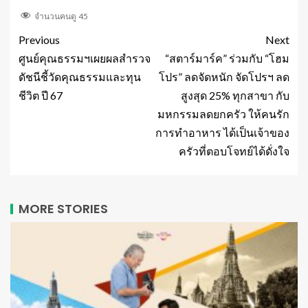
จำนวนคนดู
45
Previous
Next
ศูนย์คุณธรรมฯเผยผลสำรวจ
“สตาร์มาร์ค” ร่วมกับ “โฮม
ดัชนีชี้วัดคุณธรรมและทุน
โปร” ลดจัดหนัก จัดโปรฯ ลด
ชีวิต ปี 67
สูงสุด 25% ทุกสาขา กับ
มหกรรมลดยกครัว ให้คนรัก
การทำอาหาร ได้เป็นเจ้าของ
ครัวที่ตอบโจทย์ได้ดั่งใจ
MORE STORIES