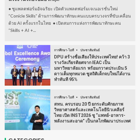
● ชูแพลตฟอร์มอัจฉริยะ เปิดตัวแพลตฟอร์มเจเนอเรชั่นใหม่
“Conicle Skills” ด้านการพัฒนาทักษะคนแบบครบวงจรที่ขับเคลื่อน
ด้วย AI ครั้งแรกในไทย ● เปิดสมการแห่งการพัฒนาทักษะคน
“Skills + AI +...
การศึกษา-ไอที
ประชาสัมพันธ์
DPU สร้างชื่อเสียงให้ประเทศไทย! คว้า 3
รางวัลเกียรติยศจาก IEAC เป็น
มหาวิทยาลัยแรก พร้อมกวาดประเมิน 5
ดาวเต็มทุกหมวด ชูสถิติเด็กจบใหม่ได้งาน
ทำทันที 95%
การศึกษา-ไอที
ประชาสัมพันธ์
สทน. ครบรอบ 20 ปี ยกระดับศักยภาพ
วิทยาศาสตร์และเทคโนโลยีนิวเคลียร์
ไทย เปิด INST2026 ชู “แพทย์-อาหาร-
พลังงานสะอาด” เป็นกลไกพัฒนาประเทศ