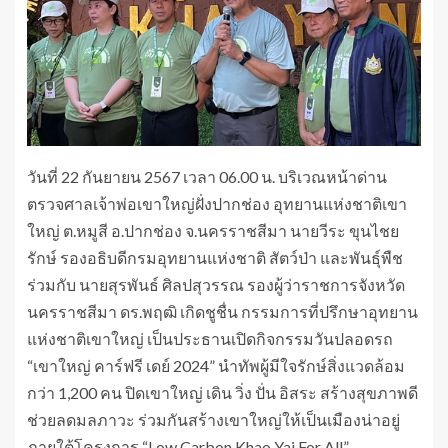
วันที่ 22 กันยายน 2567 เวลา 06.00 น. บริเวณหน้าด่าน
ตรวจศาลเจ้าพ่อเขาใหญ่ฝั่งปากช่อง อุทยานแห่งชาติเขา
ใหญ่ ต.หมูสี อ.ปากช่อง จ.นครราชสีมา นายวีระ ขุนไชย
รักษ์ รองอธิบดีกรมอุทยานแห่งชาติ สัตว์ป่า และพันธุ์พืช
ร่วมกับ นายสุรพันธ์ ศิลปสุวรรณ รองผู้ว่าราชการจังหวัด
นครราชสีมา ดร.พฤฒิ เกิดชูชื่น กรรมการที่ปรึกษาอุทยาน
แห่งชาติเขาใหญ่ เป็นประธานเปิดกิจกรรมวันปลอดรถ
“เขาใหญ่ คาร์ฟรี เดย์ 2024” นำทัพผู้มีใจรักษ์สิ่งแวดล้อม
กว่า 1,200 คน ปิดเขาใหญ่ เดิน วิ่ง ปั่น อิสระ สร้างสุขภาพดี
ช่วยลดมลภาวะ ร่วมกันสร้างเขาใหญ่ให้เป็นเมืองน่าอยู่
ภายใต้โครงการ “Low Carbon Khao Yai For All”