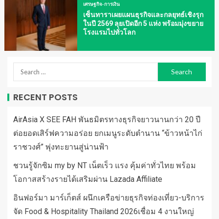
เศรษฐกิจ-การเงิน
เซ็นทาราเผยแผนธุรกิจและกลยุทธ์เชิงรุก
ในปี 2569 ลุยเปิดอีก 5 แห่ง พร้อมมุ่งขยาย
โรงแรมไปทั่วโลก
RECENT POSTS
AirAsia X SEE FAH พันธมิตรทางธุรกิจยาวนานกว่า 20 ปี
ต่อยอดเสิร์ฟความอร่อย ยกเมนูระดับตำนาน “ข้าวหน้าไก่
ราชวงศ์” พุ่งทะยานสู่น่านฟ้า
ชวนรู้จักซิม my by NT เน็ตเร็ว แรง คุ้มค่าทั่วไทย พร้อม
โอกาสสร้างรายได้เสริมผ่าน Lazada Affiliate
อินฟอร์มา มาร์เก็ตส์ ผนึกเครือข่ายธุรกิจท่องเที่ยว-บริการ
จัด Food & Hospitality Thailand 2026เชื่อม 4 งานใหญ่