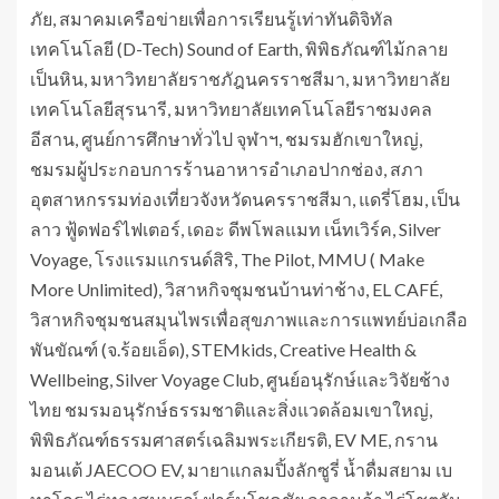
ภัย, สมาคมเครือข่ายเพื่อการเรียนรู้เท่าทันดิจิทัล
เทคโนโลยี (D-Tech) Sound of Earth, พิพิธภัณฑ์ไม้กลาย
เป็นหิน, มหาวิทยาลัยราชภัฎนครราชสีมา, มหาวิทยาลัย
เทคโนโลยีสุรนารี, มหาวิทยาลัยเทคโนโลยีราชมงคล
อีสาน, ศูนย์การศึกษาทั่วไป จุฬาฯ, ชมรมฮักเขาใหญ่,
ชมรมผู้ประกอบการร้านอาหารอำเภอปากช่อง, สภา
อุตสาหกรรมท่องเที่ยวจังหวัดนครราชสีมา, แดรี่โฮม, เป็น
ลาว ฟู้ดฟอร์ไฟเตอร์, เดอะ ดีพโพลแมท เน็ทเวิร์ค, Silver
Voyage, โรงแรมแกรนด์สิริ, The Pilot, MMU ( Make
More Unlimited), วิสาหกิจชุมชนบ้านท่าช้าง, EL CAFÉ,
วิสาหกิจชุมชนสมุนไพรเพื่อสุขภาพและการแพทย์บ่อเกลือ
พันขัณฑ์ (จ.ร้อยเอ็ด), STEMkids, Creative Health &
Wellbeing, Silver Voyage Club, ศูนย์อนุรักษ์และวิจัยช้าง
ไทย ชมรมอนุรักษ์ธรรมชาติและสิ่งแวดล้อมเขาใหญ่,
พิพิธภัณฑ์ธรรมศาสตร์เฉลิมพระเกียรติ, EV ME, กราน
มอนเต้ JAECOO EV, มายาแกลมปิ้งลักซูรี่ น้ำดื่มสยาม เบ