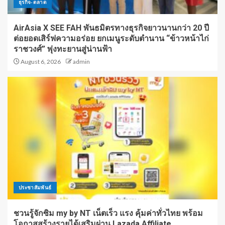
ธุรกิจ-ตลาด
AirAsia X SEE FAH พันธมิตรทางธุรกิจยาวนานกว่า 20 ปี
ต่อยอดเสิร์ฟความอร่อย ยกเมนูระดับตำนาน “ข้าวหน้าไก่
ราชวงศ์” พุ่งทะยานสู่น่านฟ้า
August 6, 2026
admin
ประชาสัมพันธ์
ชวนรู้จักซิม my by NT เน็ตเร็ว แรง คุ้มค่าทั่วไทย พร้อม
โอกาสสร้างรายได้เสริมผ่าน Lazada Affiliate