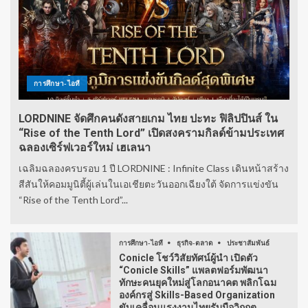
การศึกษา-ไอที
LORDNINE จัดศึกคนดังสายเกม ไทย ปะทะ ฟิลิปปินส์ ใน
“Rise of the Tenth Lord” เปิดสงครามกิลด์ข้ามประเทศ
ฉลองเซิร์ฟเวอร์ใหม่ เฮเลนา
เฉลิมฉลองครบรอบ 1 ปี LORDNINE : Infinite Class เดินหน้าสร้าง
สีสันให้คอมมูนิตี้ผู้เล่นในเอเชียตะวันออกเฉียงใต้ จัดการแข่งขัน
“Rise of the Tenth Lord”...
การศึกษา-ไอที
ธุรกิจ-ตลาด
ประชาสัมพันธ์
Conicle โชว์วิสัยทัศน์ผู้นำ เปิดตัว
“Conicle Skills” แพลตฟอร์มพัฒนา
ทักษะคนยุคใหม่สู่โลกอนาคต พลิกโฉม
องค์กรสู่ Skills-Based Organization
ขับเคลื่อนแรงงานไทยรับมือวิกฤต