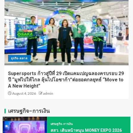
ธุรกิจ-ตลาด
Supersports ก้าวสู่ปีที่ 29 เปิดแคมเปญฉลองครบรอบ 29
ปี “มูฟไปให้ไกล ลุ้นไปโอซาก้า”ต่อยอดกลยุทธ์ “Move to
A New Height”
August 4, 2026
admin
เศรษฐกิจ-การเงิน
เศรษฐกิจ-การเงิน
สสว. เดินหน้าหนุน MONEY EXPO 2026