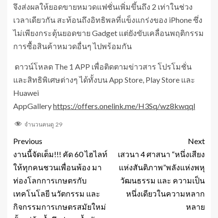
จึงส่งผลให้ยอดขายหมวดแฟชั่นเพิ่มขึ้นถึง 2 เท่าในช่วง
เวลาเดียวกัน สะท้อนถึงอิทธิพลที่แข็งแกร่งของ iPhone ซึ่ง
ไม่เพียงกระตุ้นยอดขาย Gadget แต่ยังขับเคลื่อนพฤติกรรม
การซื้อสินค้าหมวดอื่นๆ ไปพร้อมกัน
ดาวน์โหลด The 1 APP เพื่อติดตามข่าวสาร โปรโมชั่น
และสิทธิพิเศษต่างๆ ได้ทั้งบน App Store, Play Store และ
Huawei
AppGallery
https://offers.onelink.me/H3Sq/wz8kwqql
จำนวนคนดู
29
Previous
Next
งานนี้จัดเต็ม!!! คัด 60 ไฮไลท์
เสวนา 4 ศาสนา “หนึ่งเสียง
ให้ทุกคนชวนเพื่อนพ้อง มา
แห่งสันติภาพ”พลังแห่งพหุ
ท่องโลกการเกษตรกับ
วัฒนธรรม และ ความเป็น
เทคโนโลยี นวัตกรรม และ
หนึ่งเดียวในความหลาก
กิจกรรมการเกษตรสมัยใหม่
หลาย