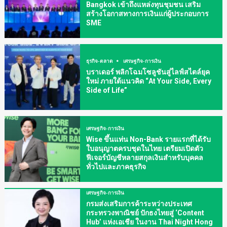
Bangkok เข้าถึงแหล่งทุนชุมชน เสริม
สร้างโอกาสทางการเงินแก่ผู้ประกอบการ
SME
ธุรกิจ-ตลาด
เศรษฐกิจ-การเงิน
บราเดอร์ พลิกโฉมโซลูชันสู่ไลฟ์สไตล์ยุค
ใหม่ ภายใต้แนวคิด “At Your Side, Every
Side of Life”
เศรษฐกิจ-การเงิน
Wise ขึ้นแท่น Non-Bank รายแรกที่ได้รับ
ใบอนุญาตครบชุดในไทย เตรียมเปิดตัว
ฟีเจอร์บัญชีหลายสกุลเงินสำหรับบุคคล
ทั่วไปและภาคธุรกิจ
เศรษฐกิจ-การเงิน
กรมส่งเสริมการค้าระหว่างประเทศ
กระทรวงพาณิชย์ ปักธงไทยสู่ ‘Content
Hub’ แห่งเอเชีย ในงาน Thai Night Hong