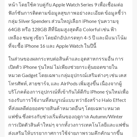
หน้า โดยใช้ควบคู่กับ Apple Watch Series 9 เพื่อเชื่อมต่อ
ฟังก์ชันการติดตามข้อมูลสุขภาพอย่างละเอียด ข้อมูลชี้ว่า
กลุ่ม Silver Spenders ส่วนใหญ่เลือก iPhone รุ่นความจุ
64GB หรือ 128GB สีที่นิยมสูงสุดคือ Colorful เช่น ฟ้า
เหลือง ชมพู เขียว โดยมักอัปเกรดทุก 4-5 ปี และมีแนวโน้ม
ที่จะซื้อ iPhone 16 และ Apple Watch ในปีนี้
ในส่วนของผลกระทบต่อสินค้าและอุตสาหกรรมอื่น การ
เปิดตัว iPhone รุ่นใหม่ ไม่เพียงช่วยกระตุ้นยอดขายใน
หมวด Gadget โดยเฉพาะกลุ่มอุปกรณ์เสริมต่างๆ เช่น เคส
โทรศัพท์, สายชาร์จ, และ AirPods เพิ่มสูงขึ้น เนื่องจากผู้
บริโภคต้องการอุปกรณ์ที่เข้ากันได้ดีกับ iPhone รุ่นใหม่เพื่อ
รองรับการใช้งานที่สมบูรณ์แบบ ทว่ายังสร้าง Halo Effect
ที่ส่งผลดีต่อยอดขายสินค้าหมวดอื่นๆ โดยเฉพาะหมวด
แฟชั่น ซึ่งตรงกับช่วงเริ่มต้นของฤดูกาล Autumn/Winter
การเปิดตัวสินค้าใหม่ๆ จากทั้งวงการเทคโนโลยีและแฟชั่น
ส่งเสริมให้บรรยากาศการใช้จ่ายภาพรวมคึกคักมากขึ้น