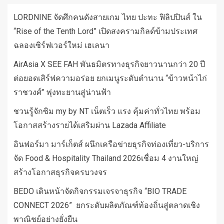
LORDNINE จัดศึกคนดังสายเกม ไทย ปะทะ ฟิลิปปินส์ ใน
“Rise of the Tenth Lord” เปิดสงครามกิลด์ข้ามประเทศ
ฉลองเซิร์ฟเวอร์ใหม่ เฮเลนา
AirAsia X SEE FAH พันธมิตรทางธุรกิจยาวนานกว่า 20 ปี
ต่อยอดเสิร์ฟความอร่อย ยกเมนูระดับตำนาน “ข้าวหน้าไก่
ราชวงศ์” พุ่งทะยานสู่น่านฟ้า
ชวนรู้จักซิม my by NT เน็ตเร็ว แรง คุ้มค่าทั่วไทย พร้อม
โอกาสสร้างรายได้เสริมผ่าน Lazada Affiliate
อินฟอร์มา มาร์เก็ตส์ ผนึกเครือข่ายธุรกิจท่องเที่ยว-บริการ
จัด Food & Hospitality Thailand 2026เชื่อม 4 งานใหญ่
สร้างโอกาสธุรกิจครบวงจร
BEDO เดินหน้าจัดกิจกรรมเจรจาธุรกิจ “BIO TRADE
CONNECT 2026” ยกระดับผลิตภัณฑ์ท้องถิ่นสู่ตลาดเชิง
พาณิชย์อย่างยั่งยืน