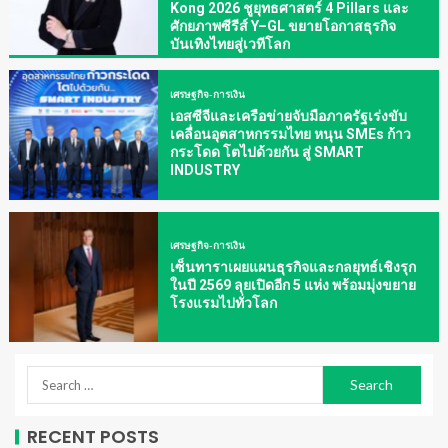
Kong 2026 ชูยุทธศาสตร์ 4 Pillars และ
ศักยภาพซีรีส์ Y–GL ขยายโอกาสธุรกิจ
บันเทิงไทยสู่เวทีโลก
เศรษฐกิจ-การเงิน
เอสซีจีและเครือข่ายจับมือภาครัฐเร่งขับ
เคลื่อนอุตสาหกรรมไทย หนุน SMEs ก้าว
กระโดด โตไปด้วยกัน สู่ SMART
INDUSTRY
เศรษฐกิจ-การเงิน
เซ็นทาราเผยแผนธุรกิจและกลยุทธ์เชิงรุก
ในปี 2569 ลุยเปิดอีก 5 แห่ง พร้อมมุ่งขยาย
โรงแรมไปทั่วโลก
RECENT POSTS