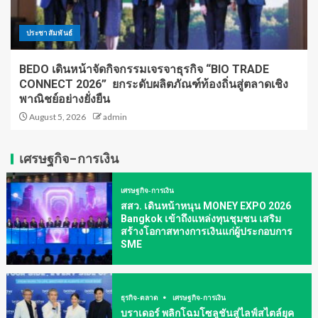
ประชาสัมพันธ์
BEDO เดินหน้าจัดกิจกรรมเจรจาธุรกิจ “BIO TRADE
CONNECT 2026” ยกระดับผลิตภัณฑ์ท้องถิ่นสู่ตลาดเชิง
พาณิชย์อย่างยั่งยืน
August 5, 2026
admin
เศรษฐกิจ-การเงิน
เศรษฐกิจ-การเงิน
สสว. เดินหน้าหนุน MONEY EXPO 2026
Bangkok เข้าถึงแหล่งทุนชุมชน เสริม
สร้างโอกาสทางการเงินแก่ผู้ประกอบการ
SME
ธุรกิจ-ตลาด
เศรษฐกิจ-การเงิน
บราเดอร์ พลิกโฉมโซลูชันสู่ไลฟ์สไตล์ยุค