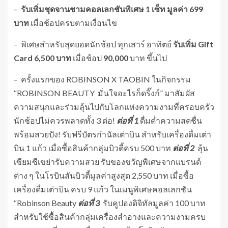
–
รับเพิ่มชุดจานชามคอลเลกชันพิเศษ 1 เซ็ท มูลค่า 699
บาท
เมื่อช้อปครบตามเงื่อนไข
– พิเศษสำหรับสุดยอดนักช้อป ทุกเสาร์ อาทิตย์
รับเพิ่ม
Gift
Card 6,500 บาท
เมื่อช้อป
90,000
บาท ขึ้นไป
–
ครั้งแรกของ ROBINSON X TAOBIN ในกิจกรรม
“ROBINSON BEAUTY มั่นใจอะไรก็ดริ๊งก์” มาสัมผัส
ความสนุกและร่วมลุ้นไปกับโลกแห่งความงามที่ครอบครัว
นักช้อปไม่ควรพลาดทั้ง 3 ต่อ!
ต่อที่ 1
ดื่มด่ำความสดชื่น
พร้อมสวยปัง! รับฟรีบัตรกำนัลเต่าบิน สำหรับเครื่องดื่มเต่า
บิน 1 แก้ว เมื่อซื้อสินค้ากลุ่มบิวตี้ครบ 500 บาท
ต่อที่ 2
ลุ้น
เซียมซีเขย่ารับความสวย รับของขวัญพิเศษจากแบรนด์
ต่าง ๆ ในโรบินสันบิวตี้มูลค่าสูงสุด 2,550 บาท เมื่อซื้อ
เครื่องดื่มเต่าบิน ครบ 9 แก้ว ในเมนูพิเศษคอลเลกชัน
“Robinson Beauty
ต่อที่ 3
รับคูปองดิจิทัลมูลค่า 100 บาท
สำหรับใช้ซื้อสินค้ากลุ่มเครื่องสำอางและความงามครบ