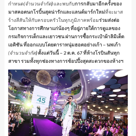
กำหนด
(จำนวนจำกัด
)
และพบกับ
การกลับมาอีกครั้งของ
มาสคอตนกโรบิ้นสุดน่ารักและแลนด์มาร์กใหม่
ที่จะมาส
ร้างสีสันให้กับครอบครัวในทุกภูมิภาคพร้อม
ร่วมส่งต่อ
โอกาสทางการศึกษาแก่น้องๆ ที่อยู่ภายใต้การดูแลของ
กรมกิจการเด็กและเยาวชน ผ่านการซื้อกระเป๋าผ้าลิมิเต็ด
เอดิชัน ที่ออกแบบโดยดาราหนุ่มฮอตอย่างเก้า – นพเก้า
(จำนวนจำกัด
)
ตั้งแต่วันนี้
– 2 ต.ค. 67 ที่ห้างโรบินสันทุก
สาขา รวมทั้งทุกช่องทางการช้อปปิ้งสุดสะดวกของห้างฯ