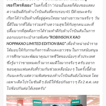
เซอร์ไพรส์เยอะ”
ในครั้งนี้ว่า
“ก่อนอื่นเลยก็ต้องขอแสดง
ความยินดีกับห้างโรบินสันที่ครบรอบ
45 ปีด้วยนะครับ
เรียกได้ว่าเป็นห้างที่อยู่คู่คนไทยมาอย่างยาวนานจริง ๆ วัน
นี้ดีใจมากที่ได้มาร่วมสร้างความสุขให้กับทุกคน และที่
ปลื้มมากที่สุดคือการได้ร่วมทำดีกับห้างโรบินสันในการ
ออกแบบ
กระเป๋าลายพิเศษ
“
ROBINSON X KAO
NOPPAKAO LIMITED EDITION BAG”
เพื่อจำหน่ายนำราย
ได้มอบให้กับกรมกิจการเด็กและเยาวชน ในการสนับสนุน
การศึกษาและพัฒนาคุณภาพชีวิตของน้องๆ ทั่วประเทศ
ซึ่งรู้มาว่าขายหมดเร็วมาก ผมดีใจมากจริง ๆ ครับ อยาก
ขอบคุณแฟนคลับที่ร่วมกันช่วยเหลือน้อง ๆ ในครั้งนี้ด้วย
กันนะครับ แต่ความพิเศษของห้างโรบินสันยังไม่หมด โดย
เฉพาะดีลโปรโมชันดี ๆ ยังมีให้ช้อปกันยาว ๆ ถึง
2 ต.ค. เลย
ไปช้อปกันต่อได้เลยครับ”