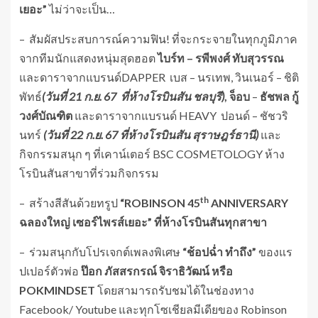
เยอะ”
ไม่ว่าจะเป็น…
– สัมผัสประสบการณ์ความฟิน! ที่จะกระจายในทุกภูมิภาค
จากทีมนักแสดงหนุ่มสุดฮอต
ไบร์ท
– รพีพงศ์ ทับสุวรรณ
และดาราจากแบรนด์DAPPER
เบส – นรเทพ, วินเนอร์ – ชิติ
พัทธ์
(วันที่
21 ก.ย. 67 ที่ห้างโรบินสัน ชลบุรี)
, จ็อบ
–
ธัชพล
กู้
วงศ์บัณฑิต
และดาราจากแบรนด์ HEAVY ปอนด์ – ชัชวริ
นทร์
(
วันที่
22 ก.ย. 67 ที่ห้างโรบินสัน สุราษฎร์ธานี)
และ
กิจกรรมสนุก ๆ ที่เคาน์เตอร์ BSC COSMETOLOGY ห้าง
โรบินสันสาขาที่ร่วมกิจกรรม
th
– สร้างสีสันด้วยทรูป
“ROBINSON 45
ANNIVERSARY
ฉลองใหญ่ เซอร์ไพรส์เยอะ”
ที่ห้างโรบินสันทุกสาขา
– ร่วมสนุกกับโปรเจกต์เพลงพิเศษ
“ช้อปฉ่ำ
ทำถึง
”
ของแร
ปเปอร์ตัวพ่อ
ป๊อก ภัสสรกรณ์ จิราธิวัฒน์ หรือ
POKMINDSET
โดยสามารถรับชมได้ในช่องทาง
Facebook/ Youtube และทุกโซเชียลมีเดียของ Robinson