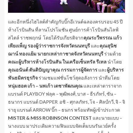
และอีกหนึ่งไฮไลต์สำคัญกับบิ๊กอีเวนต์ฉลองครบรอบ 45 ปี
ห้างโรบินสัน ที่ลานโปรโมชัน ศูนย์การค้าโรบินสันไลฟ์
สไตล์ ราชพฤกษ์ โดยได้รับเกียรติจาก
คุณระวีพรรณ แก้ว
เพียงเพ็ญ รองผู้ว่าราชการจังหวัดนนทบุรี
และ
คุณ
สุนิช
ฌาน์ ทองแย้ม นายกเหล่ากาชาดจังหวัด
นนทบุรี
ร่วมด้วย
คณะผู้บริหารห้างโรบินสัน ในเครือเซ็นทรัล รีเทล
นำโดย
คุณอนันต์ ตันติปัญญาคุณ กรรมการผู้จัดการ
และ
ผู้บริหาร
พันธมิตรธุรกิจ
ร่วมชมแฟชั่นโชว์สุดอลังการ นำทีมโดย
หนุ่มฮอต
เก้า
– นพเก้า
เดชาพัฒนคุณ
และเหล่าดาราจาก
แบรนด์ PLAYBOY ฟลุค – พุฒิพงศ์, บาส – ธีรภัทร์, ซัน –
ธนากร แบรนด์ DAPPER อชิ – ศุกลภัทร, โจ – ศิลป์กวี, จิ – จิ
รายุ แบรนด์ ARROW บิ๊ก – ธนกร พร้อมทัพผู้เข้าประกวด
MISTER & MISS
ROBINSON CONTEST
และนายแบบ –
นางแบบ มาประเดิมความฟินแบบจัดเต็มบนรันเวย์ครั้ง