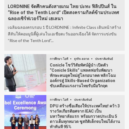
LORDNINE จัดศึกคนดังสายเกม ไทย ปะทะ ฟิลิปปินส์ ใน
“Rise of the Tenth Lord” เปิดสงครามกิลด์ข้ามประเทศ
ฉลองเซิร์ฟเวอร์ใหม่ เฮเลนา
เฉลิมฉลองครบรอบ 1 ปี LORDNINE : Infinite Class เดินหน้าสร้าง
สีสันให้คอมมูนิตี้ผู้เล่นในเอเชียตะวันออกเฉียงใต้ จัดการแข่งขัน
“Rise of the Tenth Lord”...
การศึกษา-ไอที
ธุรกิจ-ตลาด
ประชาสัมพันธ์
Conicle โชว์วิสัยทัศน์ผู้นำ เปิดตัว
“Conicle Skills” แพลตฟอร์มพัฒนา
ทักษะคนยุคใหม่สู่โลกอนาคต พลิกโฉม
องค์กรสู่ Skills-Based Organization
ขับเคลื่อนแรงงานไทยรับมือวิกฤต
การศึกษา-ไอที
ประชาสัมพันธ์
DPU สร้างชื่อเสียงให้ประเทศไทย! คว้า 3
รางวัลเกียรติยศจาก IEAC เป็น
มหาวิทยาลัยแรก พร้อมกวาดประเมิน 5
ดาวเต็มทุกหมวด ชูสถิติเด็กจบใหม่ได้งาน
ทำทันที 95%