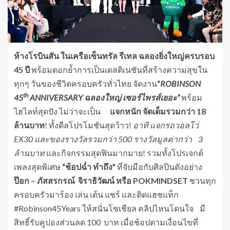
ห้างโรบินสัน ในเครือเซ็นทรัล รีเทล ฉลองยิ่งใหญ่ครบรอบ
45 ปี
พร้อมตอกย้ำการเป็นเดสติเนชันที่สร้างความสุขใน
ทุกๆ วันของชีวิตครอบครัวทั่วไทย จัดงาน
“
ROBINSON
th
45
ANNIVERSARY ฉลองใหญ่ เซอร์ไพรส์เยอะ”
พร้อม
ไฮไลท์สุดปัง ไม่ว่าจะเป็น
แจกหนัก จัดเต็มรวมกว่า
18
ล้านบาท
!
ทั้งดีลโปรโมชันสุดว้าว!
อาทิ แจกรถวอลโว่
EX30 และของรางวัลรวมกว่า 500 รางวัลมูลค่ากว่า 3
ล้านบาท
และกิจกรรมสุดฟินมากมาย!
รวมทั้งโปรเจกต์
เพลงสุดพิเศษ
“ช้อปฉ่ำ ทำถึง”
ที่จับมือกับศิลปินดังอย่าง
ป๊อก
– ภัสสรกรณ์
จิราธิวัฒน์ หรือ
POKMINDSET
ชวนทุก
ครอบครัวมาร้อง เล่น เต้น แชร์ และติดแฮชแท็ก
#Robinson45Years ให้สนั่นโซเชียล คลิปไหนโดนใจ มี
สิทธิ์รับคูปองส่วนลด 100 บาท เมื่อช้อปตามเงื่อนไขที่