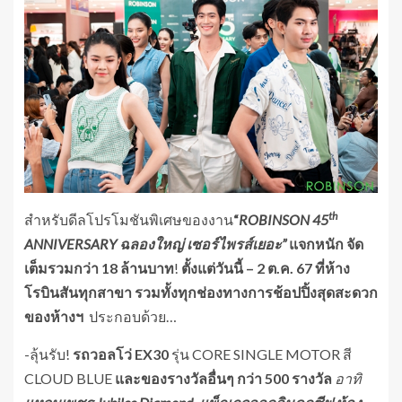
th
สำหรับดีลโปรโมชันพิเศษของงาน
“
ROBINSON 45
ANNIVERSARY ฉลองใหญ่ เซอร์ไพรส์เยอะ”
แจกหนัก จัด
เต็มรวมกว่า
18 ล้านบาท
!
ตั้งแต่วันนี้
– 2 ต.ค. 67 ที่ห้าง
โรบินสันทุกสาขา รวมทั้งทุกช่องทางการช้อปปิ้งสุดสะดวก
ของห้างฯ
ประกอบด้วย…
-ลุ้นรับ!
รถวอลโว่ EX30
รุ่น CORE SINGLE MOTOR สี
CLOUD BLUE
และของรางวัลอื่นๆ กว่า 500 รางวัล
อาทิ