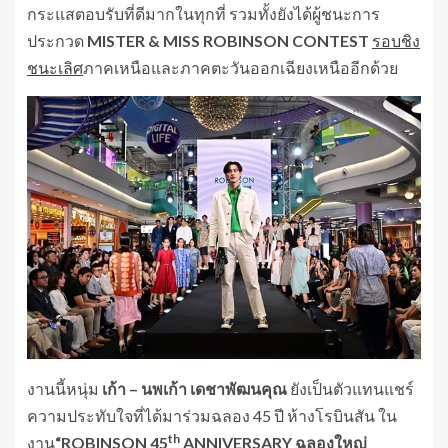
กระแสตอบรับที่ดีมากในทุกที่ รวมทั้งยังได้ผู้ชนะการ
ประกวด
MISTER & MISS
ROBINSON CONTEST
รอบชิง
ชนะเลิศ
ภาคเหนือและภาคตะวันออกเฉียงเหนืออีกด้วย
งานนี้หนุ่ม
เก้า
– นพเก้า
เดชาพัฒนคุณ
ยังเป็นตัวแทนแชร์
ความประทับใจที่ได้มาร่วมฉลอง 45 ปี ห้างโรบินสัน ใน
th
งาน
“ROBINSON 45
ANNIVERSARY ฉลองใหญ่