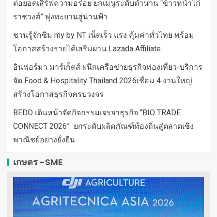
ต่อยอดเสิร์ฟความอร่อย ยกเมนูระดับตำนาน “ข้าวหน้าไก่
ราชวงศ์” พุ่งทะยานสู่น่านฟ้า
ชวนรู้จักซิม my by NT เน็ตเร็ว แรง คุ้มค่าทั่วไทย พร้อม
โอกาสสร้างรายได้เสริมผ่าน Lazada Affiliate
อินฟอร์มา มาร์เก็ตส์ ผนึกเครือข่ายธุรกิจท่องเที่ยว-บริการ
จัด Food & Hospitality Thailand 2026เชื่อม 4 งานใหญ่
สร้างโอกาสธุรกิจครบวงจร
BEDO เดินหน้าจัดกิจกรรมเจรจาธุรกิจ “BIO TRADE
CONNECT 2026” ยกระดับผลิตภัณฑ์ท้องถิ่นสู่ตลาดเชิง
พาณิชย์อย่างยั่งยืน
เกษตร -SME