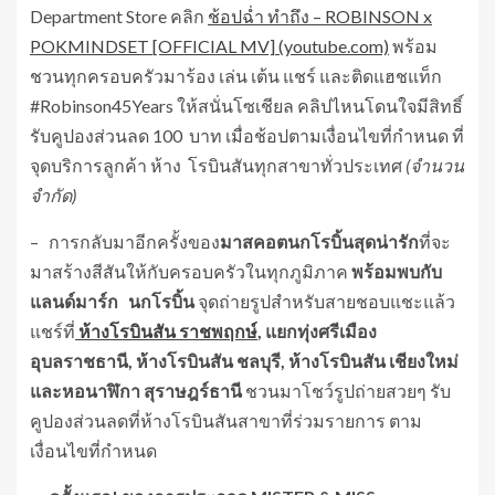
Department Store คลิก
ช้อปฉ่ำ ทำถึง – ROBINSON x
POKMINDSET [OFFICIAL MV] (youtube.com)
พร้อม
ชวนทุกครอบครัวมาร้อง เล่น เต้น แชร์ และติดแฮชแท็ก
#Robinson45Years ให้สนั่นโซเชียล คลิปไหนโดนใจมีสิทธิ์
รับคูปองส่วนลด 100 บาท เมื่อช้อปตามเงื่อนไขที่กำหนด ที่
จุดบริการลูกค้า ห้าง โรบินสันทุกสาขาทั่วประเทศ
(จำนวน
จำกัด)
– การกลับมาอีกครั้งของ
มาสคอตนกโรบิ้นสุดน่ารัก
ที่จะ
มาสร้างสีสันให้กับครอบครัวในทุกภูมิภาค
พร้อมพบกับ
แลนด์มาร์ก
นกโรบิ้น
จุดถ่ายรูปสำหรับสายชอบแชะแล้ว
แชร์ที่
ห้างโรบินสัน ราชพฤกษ์
, แยกทุ่งศรีเมือง
อุบลราชธานี, ห้างโรบินสัน ชลบุรี, ห้างโรบินสัน เชียงใหม่
และหอนาฬิกา สุราษฎร์ธานี
ชวนมาโชว์รูปถ่ายสวยๆ รับ
คูปองส่วนลดที่ห้างโรบินสันสาขาที่ร่วมรายการ ตาม
เงื่อนไขที่กำหนด