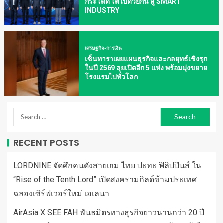
กระโดด โตไปด้วยกัน สู่ SMART
INDUSTRY
เศรษฐกิจ-การเงิน
เซ็นทาราเผยแผนธุรกิจและกลยุทธ์เชิงรุก
ในปี 2569 ลุยเปิดอีก 5 แห่ง พร้อมมุ่งขยาย
โรงแรมไปทั่วโลก
RECENT POSTS
LORDNINE จัดศึกคนดังสายเกม ไทย ปะทะ ฟิลิปปินส์ ใน
“Rise of the Tenth Lord” เปิดสงครามกิลด์ข้ามประเทศ
ฉลองเซิร์ฟเวอร์ใหม่ เฮเลนา
AirAsia X SEE FAH พันธมิตรทางธุรกิจยาวนานกว่า 20 ปี