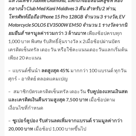
แหวนเพชร
Jubilee Diamond
,
แพ็กเกจออลอินคลูซีฟ ห้อง
กลางน้ำ Club Med Kani Maldives 3 คืน สำหรับ 2 ท่าน
,
โทรศัพท์มือถือ iPhone 15 Pro 128GB จำนวน 3 รางวัล, EV
Motorcycle SOLOS EV3500W EM50 จำนวน 1 รางวัลจากนิ
ยมยีนส์ ฯลฯ
มูลค่ารวมกว่า 3 ล้านบาท
เพียงช้อปครบทุก
1,000 บาท พิเศษ รับสิทธิ์ลุ้นรางวัล x 2เมื่อช้อปผ่านบัตร
เครดิตเซ็นทรัล เดอะวัน หรือใช้คะแนนเดอะวันแลกเริ่มต้น
เพียง 20 คะแนน
– แบรนด์ชั้นนำ
ลดสูงสุด
45%
มากกว่า 100 แบรนด์ ทุกวัน
ศุกร์ – อาทิตย์ ตลอดแคมเปญ
– สมาชิกบัตรเครดิตเซ็นทรัล เดอะวัน
รับคูปองแทนเงินสด
และเครดิตเงินคืนรวมสูงสุด
7,500 บาท
เมื่อช้อปตาม
เงื่อนไขที่กำหนด
–
ซูเปอร์คูปอง รับส่วนลดเพิ่มจากแบรนด์ รวมมูลค่ากว่า
20,000 บาท
เมื่อช้อป 1,000 บาทขึ้นไป