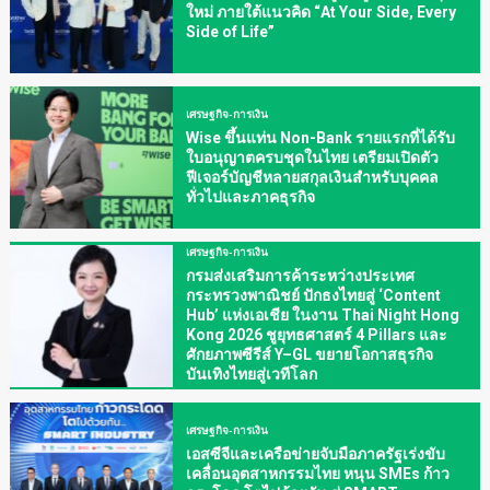
ใหม่ ภายใต้แนวคิด “At Your Side, Every
Side of Life”
เศรษฐกิจ-การเงิน
Wise ขึ้นแท่น Non-Bank รายแรกที่ได้รับ
ใบอนุญาตครบชุดในไทย เตรียมเปิดตัว
ฟีเจอร์บัญชีหลายสกุลเงินสำหรับบุคคล
ทั่วไปและภาคธุรกิจ
เศรษฐกิจ-การเงิน
กรมส่งเสริมการค้าระหว่างประเทศ
กระทรวงพาณิชย์ ปักธงไทยสู่ ‘Content
Hub’ แห่งเอเชีย ในงาน Thai Night Hong
Kong 2026 ชูยุทธศาสตร์ 4 Pillars และ
ศักยภาพซีรีส์ Y–GL ขยายโอกาสธุรกิจ
บันเทิงไทยสู่เวทีโลก
เศรษฐกิจ-การเงิน
เอสซีจีและเครือข่ายจับมือภาครัฐเร่งขับ
เคลื่อนอุตสาหกรรมไทย หนุน SMEs ก้าว