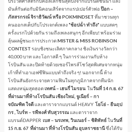
ประวัติศาสตร์กับคอลเลกชันสุดปังจากแบรนด์ชั้นนำ และ
มันส์กันต่อกับมินิคอนเสิร์ตจากแรปเปอร์ตัวพ่อ
ป๊อก
–
ภัสสรกรณ์ จิราธิวัฒน์ หรือ
POKMINDSET
ที่มาชวนทุก
คนออกสเต็ปกับโปรเจกต์เพลง
“ช้อปฉ่ำ ทำถึง”
แบบสดๆ
ครั้งแรกไปด้วยกัน รวมถึงเพลงสนุกๆ อีกเพียบ! พร้อมร่วม
ลุ้นผลผู้ชนะการประกวด
MISTER & MISS
ROBINSON
CONTEST
รอบชิงชนะเลิศภาคกลาง ชิงเงินรางวัลกว่า
40,000 บาท และโอกาสดี ๆ ในการร่วมงานกับห้าง
โรบินสัน และปิดท้ายด้วยเซอร์ไพรส์โชว์สุดพิเศษจากหนุ่ม
เก้าที่ทำเอาเอฟซีฟินแบบทำถึงจริง ๆ! นอกจากนี้ ห้าง
โรบินสันยังกระจายความฟินในทุกภูมิภาคจากทีมนัก
แสดงหนุ่มสุดฮอต
เทศน์
– เฮนรี่ ไมรอน
ใน
วันที่
14 ก.ย. 67
ที่ผ่านมาที่ห้างโรบินสัน เชียงใหม่, จูเนียร์ – กา
จบัณฑิต ใจดี
และดาราจากแบรนด์ HEAVY
โยโย่ – ธีนฤป
กร
,
ไบร์ท
– รพีพงศ์ ทับสุวรรณ
และดาราจาก
แบรนด์DAPPER
เบส – นรเทพ, วินเนอร์ – ชิติพัทธ์
ใน
วันที่
15 ก.ย. 67 ที่ผ่านมา ที่ห้างโรบินสัน
อุบลราชธานี
ซึ่งได้รับ