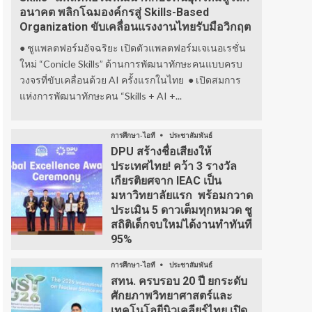
อนาคต พลิกโฉมองค์กรสู่ Skills-Based
Organization ขับเคลื่อนแรงงานไทยรับมือวิกฤต
● ชูแพลตฟอร์มอัจฉริยะ เปิดตัวแพลตฟอร์มเจเนอเรชั่น
ใหม่ “Conicle Skills” ด้านการพัฒนาทักษะคนแบบครบ
วงจรที่ขับเคลื่อนด้วย AI ครั้งแรกในไทย ● เปิดสมการ
แห่งการพัฒนาทักษะคน “Skills + AI +...
การศึกษา-ไอที
ประชาสัมพันธ์
DPU สร้างชื่อเสียงให้
ประเทศไทย! คว้า 3 รางวัล
เกียรติยศจาก IEAC เป็น
มหาวิทยาลัยแรก พร้อมกวาด
ประเมิน 5 ดาวเต็มทุกหมวด ชู
สถิติเด็กจบใหม่ได้งานทำทันที
95%
การศึกษา-ไอที
ประชาสัมพันธ์
สทน. ครบรอบ 20 ปี ยกระดับ
ศักยภาพวิทยาศาสตร์และ
เทคโนโลยีนิวเคลียร์ไทย เปิด