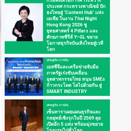
กรมส่งเสริมการค้าระหว่าง
ประเทศ กระทรวงพาณิชย์ ปัก
ธงไทยสู่ ‘Content Hub’ แห่ง
เอเชีย ในงาน Thai Night
Hong Kong 2026 ชู
ยุทธศาสตร์ 4 Pillars และ
ศักยภาพซีรีส์ Y–GL ขยาย
โอกาสธุรกิจบันเทิงไทยสู่เวที
โลก
เศรษฐกิจ-การเงิน
เอสซีจีและเครือข่ายจับมือ
ภาครัฐเร่งขับเคลื่อน
อุตสาหกรรมไทย หนุน SMEs
ก้าวกระโดด โตไปด้วยกัน สู่
SMART INDUSTRY
เศรษฐกิจ-การเงิน
เซ็นทาราเผยแผนธุรกิจและ
กลยุทธ์เชิงรุกในปี 2569 ลุย
เปิดอีก 5 แห่ง พร้อมมุ่งขยาย
โรงแรมไปทั่วโลก