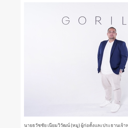
นายธวัชชัย เนียมวิวัฒน์ (หมู) ผู้ก่อตั้งและประธานเจ้า