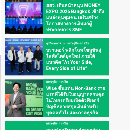
สสว. เดินหน้าหนุน MONEY
EXPO 2026 Bangkok เข้าถึง
แหล่งทุนชุมชน เสริมสร้าง
โอกาสทางการเงินแก่ผู้
ประกอบการ SME
ธุรกิจ-ตลาด
เศรษฐกิจ-การเงิน
บราเดอร์ พลิกโฉมโซลูชันสู่
ไลฟ์สไตล์ยุคใหม่ ภายใต้
แนวคิด “At Your Side,
Every Side of Life”
เศรษฐกิจ-การเงิน
Wise ขึ้นแท่น Non-Bank ราย
แรกที่ได้รับใบอนุญาตครบชุด
ในไทย เตรียมเปิดตัวฟีเจอร์
บัญชีหลายสกุลเงินสำหรับ
บุคคลทั่วไปและภาคธุรกิจ
เศรษฐกิจ-การเงิน