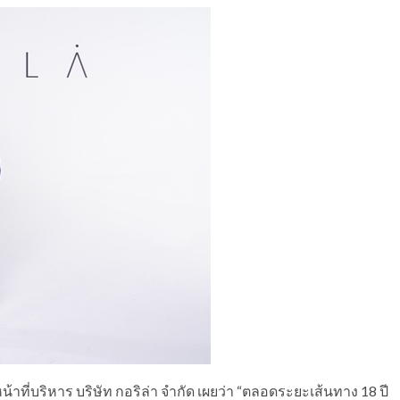
หน้าที่บริหาร บริษัท กอริล่า จำกัด เผยว่า “ตลอดระยะเส้นทาง 18 ปี