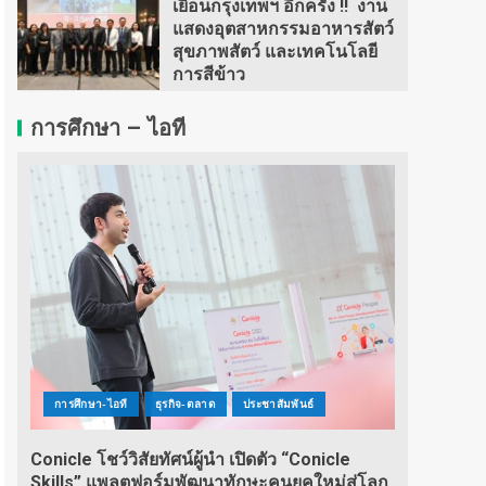
เยือนกรุงเทพฯ อีกครั้ง !! งาน
แสดงอุตสาหกรรมอาหารสัตว์
สุขภาพสัตว์ และเทคโนโลยี
การสีข้าว
การศึกษา – ไอที
การศึกษา-ไอที
ธุรกิจ-ตลาด
ประชาสัมพันธ์
Conicle โชว์วิสัยทัศน์ผู้นำ เปิดตัว “Conicle
Skills” แพลตฟอร์มพัฒนาทักษะคนยุคใหม่สู่โลก