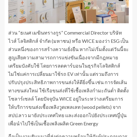
ส่วน “ธเนศ เมฆินทรางกูร” Commercial Director บริษัท
ไวส์ โลจิสติกส์ จำกัด (มหาชน) หรือ WICE มองว่า ESG เป็น
ส่วนหนึ่งของการสร้างความยั่งยืน หากไม่เริ่มตั้งแต่วันนี้จะ
สูญเสียความสามารถการแข่งขันเนื่องจากมีกฎหมาย
เตรียมบังคับใช้ โดยการลดคาร์บอนในธุรกิจโลจิสติกส์
ไม่ใช่แค่การเปลี่ยนมาใช้รถ EV เท่านั้น แต่รวมถึงการ
ปรับปรุงประสิทธิภาพการขนส่งให้ดียิ่งขึ้น เช่น การจัดเส้น
ทางขนส่งใหม่ ใช้เรือขนส่งที่ใช้เชื้อเพลิงกำมะถันต่ำ ติดตั้ง
โซลาร์เซลล์ โดยปัจจุบัน WICE อยู่ในระหว่างเตรียมการ
ให้บริการขนส่งเชื้อเพลิงวูดเพลเลท (wood pellets) จาก
สปป.ลาว มายังประเทศไทย และส่งออกไปยังประเทศญี่ปุ่น
เพื่อนำไปใช้เป็นเชื้อเพลิงผลิต Green Energy
ถือเป็นงานสัมมนาที่ส่งต่อความพร้อมให้กับผู้ประกอบการ