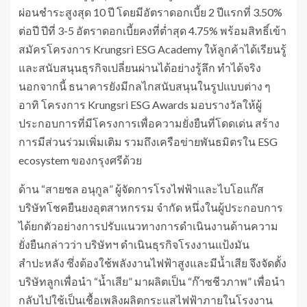
ผ่อนชำระสูงสุด 10 ปี โดยมีอัตราดอกเบี้ย 2 ปีแรกที่ 3.50%
ต่อปี ปีที่ 3-5 อัตราดอกเบี้ยคงที่ต่ำสุด 4.75% พร้อมสิทธิ์เข้า
สมัครโครงการ Krungsri ESG Academy ให้ลูกค้าได้เรียนรู้
และสนับสนุนธุรกิจเปลี่ยนผ่านได้อย่างรู้ลึก ทำได้จริง
นอกจากนี้ ธนาคารยังมีกลไกสนับสนุนในรูปแบบต่าง ๆ
อาทิ โครงการ Krungsri ESG Awards มอบรางวัลให้ผู้
ประกอบการที่มีโครงการเพื่อความยั่งยืนที่โดดเด่น สร้าง
การมีส่วนร่วมเพิ่มเติม รวมถึงเครือข่ายพันธมิตรใน ESG
ecosystem ของกรุงศรีด้วย
ด้าน “สายชล อนุกูล” ผู้จัดการโรงไฟฟ้าและไบโอแก๊ส
บริษัทโชคยืนยงอุตสาหกรรม จำกัด หนึ่งในผู้ประกอบการ
ได้ยกตัวอย่างการปรับแนวทางการดำเนินงานด้านความ
ยั่งยืนกล่าวว่า บริษัทฯ ดำเนินธุรกิจโรงงานแป้งมัน
สำปะหลัง ซึ่งต้องใช้พลังงานไฟฟ้าสูงและมีน้ำเสีย จึงจัดตั้ง
บริษัทลูกเพื่อนำ “น้ำเสีย” มาผลิตเป็น “ก๊าซชีวภาพ” เพื่อนำ
กลับไปใช้เป็นเชื้อเพลิงผลิตกระแสไฟฟ้าภายในโรงงาน