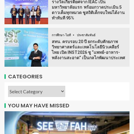
รางวัลเกียรติยศจาก IEAC เป็น
มหาวิทยาลัยแรก พร้อมกวาดประเมิน 5
ดาวเต็มทุกหมวด ชูสถิติเด็กจบใหม่ได้งาน
ทำทันที 95%
การศึกษา-ไอที
ประชาสัมพันธ์
สทน. ครบรอบ 20 ปี ยกระดับศักยภาพ
วิทยาศาสตร์และเทคโนโลยีนิวเคลียร์
ไทย เปิด INST2026 ชู “แพทย์-อาหาร-
พลังงานสะอาด” เป็นกลไกพัฒนาประเทศ
CATEGORIES
YOU MAY HAVE MISSED