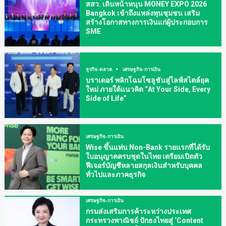
สสว. เดินหน้าหนุน MONEY EXPO 2026
Bangkok เข้าถึงแหล่งทุนชุมชน เสริม
สร้างโอกาสทางการเงินแก่ผู้ประกอบการ
SME
ธุรกิจ-ตลาด
เศรษฐกิจ-การเงิน
บราเดอร์ พลิกโฉมโซลูชันสู่ไลฟ์สไตล์ยุค
ใหม่ ภายใต้แนวคิด “At Your Side, Every
Side of Life”
เศรษฐกิจ-การเงิน
Wise ขึ้นแท่น Non-Bank รายแรกที่ได้รับ
ใบอนุญาตครบชุดในไทย เตรียมเปิดตัว
ฟีเจอร์บัญชีหลายสกุลเงินสำหรับบุคคล
ทั่วไปและภาคธุรกิจ
เศรษฐกิจ-การเงิน
กรมส่งเสริมการค้าระหว่างประเทศ
กระทรวงพาณิชย์ ปักธงไทยสู่ ‘Content