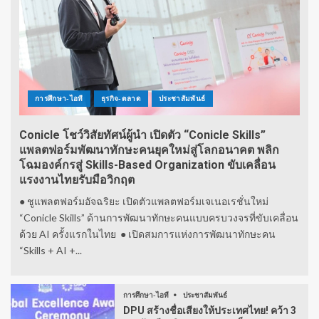
การศึกษา-ไอที
ธุรกิจ-ตลาด
ประชาสัมพันธ์
Conicle โชว์วิสัยทัศน์ผู้นำ เปิดตัว “Conicle Skills”
แพลตฟอร์มพัฒนาทักษะคนยุคใหม่สู่โลกอนาคต พลิก
โฉมองค์กรสู่ Skills-Based Organization ขับเคลื่อน
แรงงานไทยรับมือวิกฤต
● ชูแพลตฟอร์มอัจฉริยะ เปิดตัวแพลตฟอร์มเจเนอเรชั่นใหม่
“Conicle Skills” ด้านการพัฒนาทักษะคนแบบครบวงจรที่ขับเคลื่อน
ด้วย AI ครั้งแรกในไทย ● เปิดสมการแห่งการพัฒนาทักษะคน
“Skills + AI +...
การศึกษา-ไอที
ประชาสัมพันธ์
DPU สร้างชื่อเสียงให้ประเทศไทย! คว้า 3