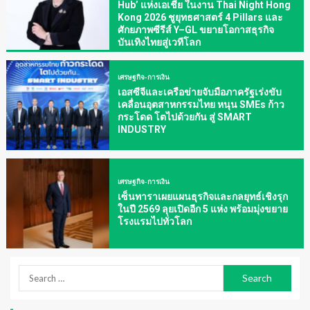
Hub’ แห่งเอเชีย ในงาน Thai Night Hong
Kong 2026 ชูยุทธศาสตร์ 4 Pillars และ
ศักยภาพซีรีส์ Y–GL ขยายโอกาสธุรกิจ
บันเทิงไทยสู่เวทีโลก
เศรษฐกิจ-การเงิน
เอสซีจีและเครือข่ายจับมือภาครัฐเร่งขับ
เคลื่อนอุตสาหกรรมไทย หนุน SMEs ก้าว
กระโดด โตไปด้วยกัน สู่ SMART
INDUSTRY
เศรษฐกิจ-การเงิน
เซ็นทาราเผยแผนธุรกิจและกลยุทธ์เชิงรุก
ในปี 2569 ลุยเปิดอีก 5 แห่ง พร้อมมุ่งขยาย
โรงแรมไปทั่วโลก