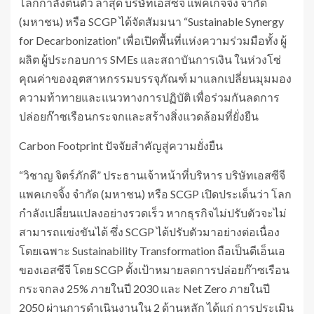
โลกกำลังตื่นตัว ล่าสุด บริษัทเอสซีจี แพคเกจจิ้ง จำกัด
(มหาชน) หรือ SCGP ได้จัดสัมมนา “Sustainable Synergy
for Decarbonization” เพื่อเปิดพื้นที่แห่งความร่วมมือทั้ง ผู้
ผลิต ผู้ประกอบการ SMEs และสถาบันการเงิน ในห่วงโซ่
คุณค่าของอุตสาหกรรมบรรจุภัณฑ์ มาแลกเปลี่ยนมุมมอง
ความท้าทายและแนวทางการปฏิบัติ เพื่อร่วมกันลดการ
ปล่อยก๊าซเรือนกระจกและสร้างสิ่งแวดล้อมที่ยั่งยืน
Carbon Footprint ปัจจัยสำคัญสู่ความยั่งยืน
“วิชาญ จิตร์ภักดี” ประธานเจ้าหน้าที่บริหาร บริษัทเอสซีจี
แพคเกจจิ้ง จำกัด (มหาชน) หรือ SCGP เปิดประเด็นว่า โลก
กำลังเปลี่ยนแปลงอย่างรวดเร็ว หากธุรกิจไม่ปรับตัวจะไม่
สามารถแข่งขันได้ ซึ่ง SCGP ได้ปรับตัวมาอย่างต่อเนื่อง
โดยเฉพาะ Sustainability Transformation ถือเป็นดีเอ็นเอ
ของเอสซีจี โดย SCGP ตั้งเป้าหมายลดการปล่อยก๊าซเรือน
กระจกลง 25% ภายในปี 2030 และ Net Zero ภายในปี
2050 ผ่านการดำเนินงานใน 2 ด้านหลัก ได้แก่ การประเมิน