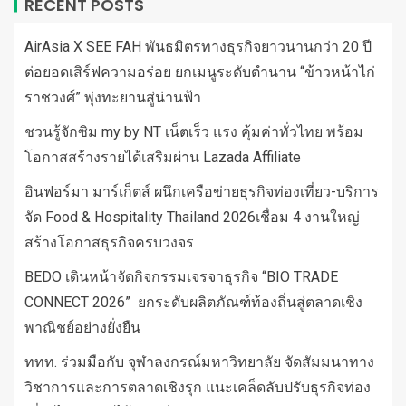
RECENT POSTS
AirAsia X SEE FAH พันธมิตรทางธุรกิจยาวนานกว่า 20 ปี
ต่อยอดเสิร์ฟความอร่อย ยกเมนูระดับตำนาน “ข้าวหน้าไก่
ราชวงศ์” พุ่งทะยานสู่น่านฟ้า
ชวนรู้จักซิม my by NT เน็ตเร็ว แรง คุ้มค่าทั่วไทย พร้อม
โอกาสสร้างรายได้เสริมผ่าน Lazada Affiliate
อินฟอร์มา มาร์เก็ตส์ ผนึกเครือข่ายธุรกิจท่องเที่ยว-บริการ
จัด Food & Hospitality Thailand 2026เชื่อม 4 งานใหญ่
สร้างโอกาสธุรกิจครบวงจร
BEDO เดินหน้าจัดกิจกรรมเจรจาธุรกิจ “BIO TRADE
CONNECT 2026” ยกระดับผลิตภัณฑ์ท้องถิ่นสู่ตลาดเชิง
พาณิชย์อย่างยั่งยืน
ททท. ร่วมมือกับ จุฬาลงกรณ์มหาวิทยาลัย จัดสัมมนาทาง
วิชาการและการตลาดเชิงรุก แนะเคล็ดลับปรับธุรกิจท่อง