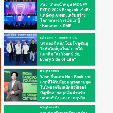
สสว. เดินหน้าหนุน MONEY
EXPO 2026 Bangkok เข้าถึง
แหล่งทุนชุมชน เสริมสร้าง
โอกาสทางการเงินแก่ผู้
ประกอบการ SME
ธุรกิจ-ตลาด
เศรษฐกิจ-การเงิน
บราเดอร์ พลิกโฉมโซลูชันสู่
ไลฟ์สไตล์ยุคใหม่ ภายใต้
แนวคิด “At Your Side,
Every Side of Life”
เศรษฐกิจ-การเงิน
Wise ขึ้นแท่น Non-Bank ราย
แรกที่ได้รับใบอนุญาตครบชุด
ในไทย เตรียมเปิดตัวฟีเจอร์
บัญชีหลายสกุลเงินสำหรับ
บุคคลทั่วไปและภาคธุรกิจ
เศรษฐกิจ-การเงิน