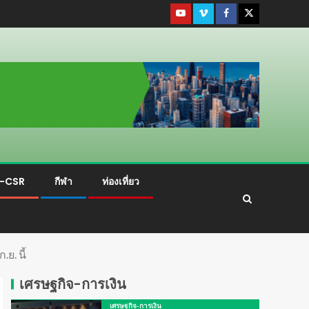
ม-CSR
กีฬา
ท่องเที่ยว
. นี้
เศรษฐกิจ-การเงิน
เศรษฐกิจ-การเงิน