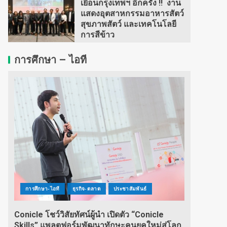
เยือนกรุงเทพฯ อีกครั้ง !! งาน
แสดงอุตสาหกรรมอาหารสัตว์
สุขภาพสัตว์ และเทคโนโลยี
การสีข้าว
การศึกษา – ไอที
การศึกษา-ไอที
ธุรกิจ-ตลาด
ประชาสัมพันธ์
Conicle โชว์วิสัยทัศน์ผู้นำ เปิดตัว “Conicle
Skills” แพลตฟอร์มพัฒนาทักษะคนยุคใหม่สู่โลก