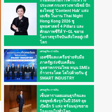
กรมส่งเสริมการค้าระหว่าง
ประเทศ กระทรวงพาณิชย์ ปัก
ธงไทยสู่ ‘Content Hub’ แห่ง
เอเชีย ในงาน Thai Night
Hong Kong 2026 ชู
ยุทธศาสตร์ 4 Pillars และ
ศักยภาพซีรีส์ Y–GL ขยาย
โอกาสธุรกิจบันเทิงไทยสู่เวที
โลก
เศรษฐกิจ-การเงิน
เอสซีจีและเครือข่ายจับมือ
ภาครัฐเร่งขับเคลื่อน
อุตสาหกรรมไทย หนุน SMEs
ก้าวกระโดด โตไปด้วยกัน สู่
SMART INDUSTRY
เศรษฐกิจ-การเงิน
เซ็นทาราเผยแผนธุรกิจและ
กลยุทธ์เชิงรุกในปี 2569 ลุย
เปิดอีก 5 แห่ง พร้อมมุ่งขยาย
โรงแรมไปทั่วโลก