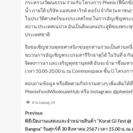
กระทรวงวัฒนธรรม ร่วมกับ โครงการ Phenix (ฟีนิก
น้ำ ภายใต้ บริษัท แอสเสท เวิรด์ คอร์ป จำกัด (มหา
ในประวัติศาสตร์ของประเทศไทย ในการอัญเชิญพระบรม
สถาน ประเทศเนปาล อันเป็นดินแดนประสูติของพระพุท
ประเทศชาติ
จึงขอเชิญชวนพุทธศาสนิกชนทุกท่านร่วมเป็นส่วนหนึ่ง
ขบวนการอัญเชิญพระบรมสารีริกธาตุได้ ในวันที่ 6 กั
จิตตภาวนา และเจริญพุทธานุสสติ อันจะนำมาซึ่งมหาก
เวลา 10.00-20.00 น. ณ Commonspace ชั้น G โครงการฟ
สอบถามข้อมูล หรือติดตามกิจกรรมต่างๆ เพิ่มเติมได้ท
PhenixFoodWholesaleHub หรือ Instagram: @phenix
จำนวนคนดู
29
Previous
พิธีเปิดงานแสดงและจำหน่ายสินค้า “Korat GI Fest @
Bangna” วันศุกร์ที่ 30 สิงหาคม 2567 เวลา 15.00 น. ณ