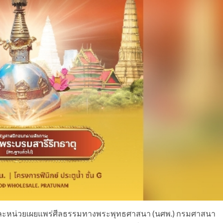
และหน่วยเผยแพร่ศีลธรรมทางพระพุทธศาสนา (นศพ.) กรมศาสนา