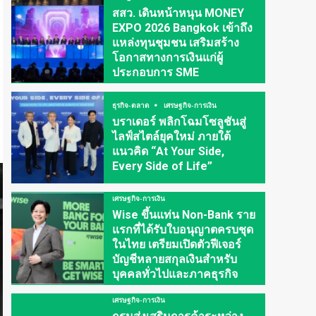
สสว. เดินหน้าหนุน MONEY
EXPO 2026 Bangkok เข้าถึง
แหล่งทุนชุมชน เสริมสร้าง
โอกาสทางการเงินแก่ผู้
ประกอบการ SME
ธุรกิจ-ตลาด
เศรษฐกิจ-การเงิน
บราเดอร์ พลิกโฉมโซลูชันสู่
ไลฟ์สไตล์ยุคใหม่ ภายใต้
แนวคิด “At Your Side,
Every Side of Life”
เศรษฐกิจ-การเงิน
Wise ขึ้นแท่น Non-Bank ราย
แรกที่ได้รับใบอนุญาตครบชุด
ในไทย เตรียมเปิดตัวฟีเจอร์
บัญชีหลายสกุลเงินสำหรับ
บุคคลทั่วไปและภาคธุรกิจ
เศรษฐกิจ-การเงิน