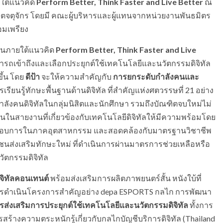
ใต้แนวคิด
Perform Better, Think Faster and Live Better
ณ
ขตจตุจักร โดยมี คณะผู้บริหารและผู้แทนจากหน่วยงานพันธมิตร
อมเพรียง
านภายใต้แนวคิด
Perform Better, Think Faster and Live
รถเข้าถึงและเลือกประยุกต์ใช้เทคโนโลยีและนวัตกรรมดิจิทัล
ึ้น โดย
ดีป้า
จะให้ความสำคัญกับ
การยกระดับกำลังคนและ
ยนรู้ทักษะพื้นฐานด้านดิจิทัล ที่สำคัญแห่งศตวรรษที่ 21 อย่าง
งกำลังคนดิจิทัลในกลุ่มนิสิตและนักศึกษา รวมถึงบัณฑิตจบใหม่ไม่
านในสายงานที่เกี่ยวข้องกับเทคโนโลยีดิจิทัลให้มีความพร้อมโดย
ระกอบการในภาคอุตสาหกรรม และสอดคล้องกับมาตรฐานวิชาชีพ
ชนส่งเสริมทักษะใหม่ ที่ดำเนินการผ่านมาตรการช่วยเหลือหรือ
ัตกรรมดิจิทัล
ิทัลคอนเทนต์
พร้อมส่งเสริมการผลิตภาพยนตร์สั้น หนังใบ้ที่
การดำเนินโครงการสำคัญอย่าง depa ESPORTS กลไก การพัฒนา
รส่งเสริมการประยุกต์ใช้เทคโนโลยีและนวัตกรรมดิจิทัล
ทั้งการ
สร้างความตระหนักรู้เกี่ยวกับกลไกบัญชีบริการดิจิทัล (Thailand