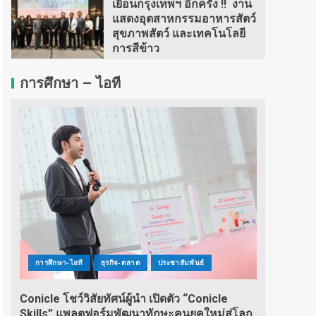
เยือนกรุงเทพฯ อีกครั้ง !! งาน
แสดงอุตสาหกรรมอาหารสัตว์
สุขภาพสัตว์ และเทคโนโลยี
การสีข้าว
การศึกษา – ไอที
การศึกษา-ไอที
ธุรกิจ-ตลาด
ประชาสัมพันธ์
Conicle โชว์วิสัยทัศน์ผู้นำ เปิดตัว “Conicle
Skills” แพลตฟอร์มพัฒนาทักษะคนยุคใหม่สู่โลก