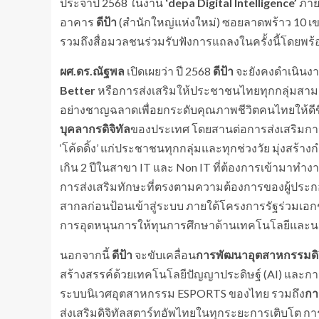
ประจำปี 2568 ในงาน
‘depa Digital Intelligence’
ภาย
อาคาร
ดีป้า
(สำนักใหญ่แห่งใหม่) ซอยลาดพร้าว 10 เ
รวมถึงสื่อมวลชนร่วมรับฟังการแถลงในครั้งนี้โดยพร้
ผศ.ดร.ณัฐพล
เปิดเผยว่า ปี 2568
ดีป้า
จะยังคงดำเนินง
Better
หรือการส่งเสริมให้ประชาชนไทยทุกกลุ่มสามา
อย่างชาญฉลาดเพื่อยกระดับคุณภาพชีวิตคนไทยให้ดีข
บุคลากรดิจิทัล
ของประเทศ โดยสานต่อการส่งเสริมการเรี
‘โค้ดดิ้ง’ แก่ประชาชนทุกกลุ่มและทุกช่วงวัย มุ่งสร้า
เกิน 2 ปีในสาขา IT และ Non IT ที่ต้องการเข้ามาทำง
การส่งเสริมทักษะที่ตรงตามความต้องการของผู้ป
สากลก่อนป้อนเข้าสู่ระบบ ภายใต้โครงการรัฐร่วมเอก
การอุดหนุนการให้ทุนการศึกษาด้านเทคโนโลยีและนว
นอกจากนี้
ดีป้า
จะขับเคลื่อน
การพัฒนาอุตสาหกรรมดิจ
สร้างสรรค์ด้วยเทคโนโลยีปัญญาประดิษฐ์ (AI) และ
ระบบนิเวศอุตสาหกรรม ESPORTS ของไทย รวมถึง
กา
ส่งเสริมดิจิทัลสตาร์ทอัพไทยในทุกระยะการเติบโต การ