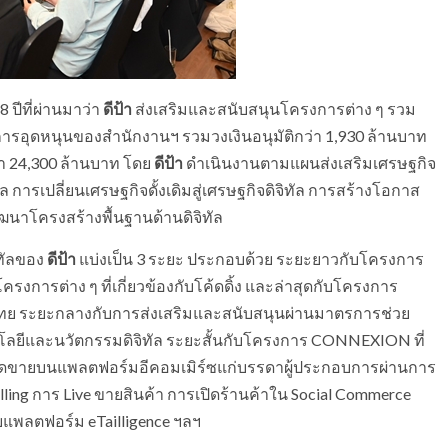
ปีที่ผ่านมาว่า
ดีป้า
ส่งเสริมและสนับสนุนโครงการต่าง ๆ รวม
การอุดหนุนของสำนักงานฯ รวมวงเงินอนุมัติกว่า 1,930 ล้านบาท
า 24,300 ล้านบาท โดย
ดีป้า
ดำเนินงานตามแผนส่งเสริมเศรษฐกิจ
ล การเปลี่ยนเศรษฐกิจดั้งเดิมสู่เศรษฐกิจดิจิทัล การสร้างโอกาส
นาโครงสร้างพื้นฐานด้านดิจิทัล
ทัลของ
ดีป้า
แบ่งเป็น 3 ระยะ ประกอบด้วย ระยะยาวกับโครงการ
ครงการต่าง ๆ ที่เกี่ยวข้องกับโค้ดดิ้ง และล่าสุดกับโครงการ
ไทย ระยะกลางกับการส่งเสริมและสนับสนุนผ่านมาตรการช่วย
ลยีและนวัตกรรมดิจิทัล ระยะสั้นกับโครงการ CONNEXION ที่
งยอดขายบนแพลตฟอร์มอีคอมเมิร์ซแก่บรรดาผู้ประกอบการผ่านการ
elling การ Live ขายสินค้า การเปิดร้านค้าใน Social Commerce
ยแพลตฟอร์ม eTailligence ฯลฯ