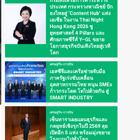
กรมส่งเสริมการค้าระหว่าง
ประเทศ กระทรวงพาณิชย์ ปัก
ธงไทยสู่ ‘Content Hub’ แห่ง
เอเชีย ในงาน Thai Night
Hong Kong 2026 ชู
ยุทธศาสตร์ 4 Pillars และ
ศักยภาพซีรีส์ Y–GL ขยาย
โอกาสธุรกิจบันเทิงไทยสู่เวที
โลก
เศรษฐกิจ-การเงิน
เอสซีจีและเครือข่ายจับมือ
ภาครัฐเร่งขับเคลื่อน
อุตสาหกรรมไทย หนุน SMEs
ก้าวกระโดด โตไปด้วยกัน สู่
SMART INDUSTRY
เศรษฐกิจ-การเงิน
เซ็นทาราเผยแผนธุรกิจและ
กลยุทธ์เชิงรุกในปี 2569 ลุย
เปิดอีก 5 แห่ง พร้อมมุ่งขยาย
โรงแรมไปทั่วโลก