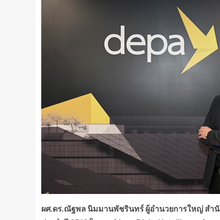
ผศ.ดร.ณัฐพล
นิมมานพัชรินทร์
ผู้อำนวยการใหญ่
สำนั