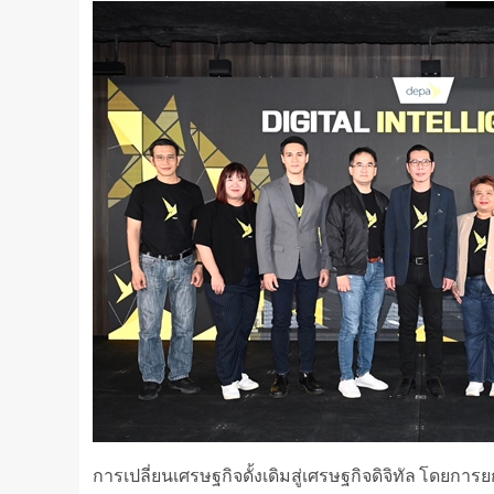
การเปลี่ยนเศรษฐกิจดั้งเดิมสู่เศรษฐกิจดิจิทัล โดยการย