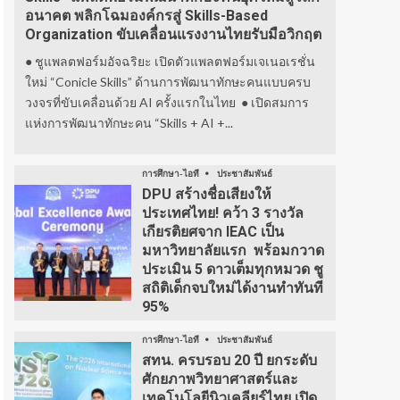
อนาคต พลิกโฉมองค์กรสู่ Skills-Based
Organization ขับเคลื่อนแรงงานไทยรับมือวิกฤต
● ชูแพลตฟอร์มอัจฉริยะ เปิดตัวแพลตฟอร์มเจเนอเรชั่น
ใหม่ “Conicle Skills” ด้านการพัฒนาทักษะคนแบบครบ
วงจรที่ขับเคลื่อนด้วย AI ครั้งแรกในไทย ● เปิดสมการ
แห่งการพัฒนาทักษะคน “Skills + AI +...
การศึกษา-ไอที
ประชาสัมพันธ์
DPU สร้างชื่อเสียงให้
ประเทศไทย! คว้า 3 รางวัล
เกียรติยศจาก IEAC เป็น
มหาวิทยาลัยแรก พร้อมกวาด
ประเมิน 5 ดาวเต็มทุกหมวด ชู
สถิติเด็กจบใหม่ได้งานทำทันที
95%
การศึกษา-ไอที
ประชาสัมพันธ์
สทน. ครบรอบ 20 ปี ยกระดับ
ศักยภาพวิทยาศาสตร์และ
เทคโนโลยีนิวเคลียร์ไทย เปิด