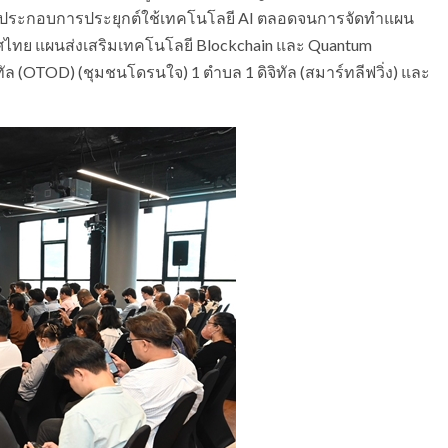
ผู้ประกอบการประยุกต์ใช้เทคโนโลยี AI ตลอดจนการจัดทำแผน
ศไทย แผนส่งเสริมเทคโนโลยี Blockchain และ Quantum
ัล (OTOD) (ชุมชนโดรนใจ) 1 ตำบล 1 ดิจิทัล (สมาร์ทลีฟวิ่ง) และ