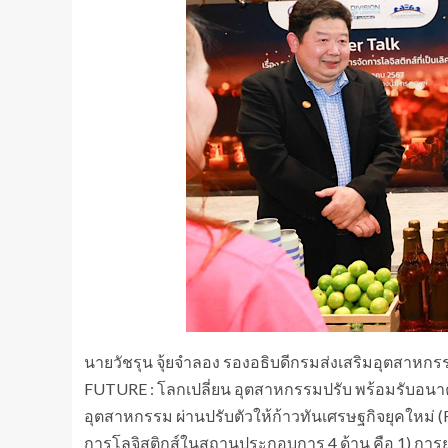
นายวัชรุน จุ้ยจำลอง รองอธิบดีกรมส่งเสริมอุตสาห
FUTURE : โลกเปลี่ยน อุตสาหกรรมปรับ พร้อมรับอนาค
อุตสาหกรรม ผ่านปรับตัวให้ก้าวทันเศรษฐกิจยุคใหม่ 
การโลจิสติกส์ในสถานประกอบการ 4 ด้าน คือ 1) การ