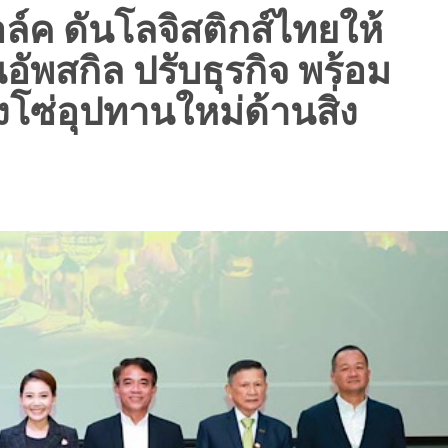
อล์ค ดันโลจิสติกส์ไทยให้
้นอัพสกิล ปรับธุรกิจ พร้อม
่วงโซ่อุปทานใหม่ด้านสิ่ง