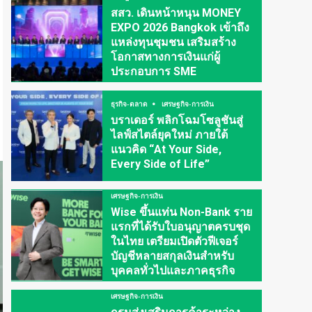
สสว. เดินหน้าหนุน MONEY
EXPO 2026 Bangkok เข้าถึง
แหล่งทุนชุมชน เสริมสร้าง
โอกาสทางการเงินแก่ผู้
ประกอบการ SME
ธุรกิจ-ตลาด
เศรษฐกิจ-การเงิน
บราเดอร์ พลิกโฉมโซลูชันสู่
ไลฟ์สไตล์ยุคใหม่ ภายใต้
แนวคิด “At Your Side,
Every Side of Life”
เศรษฐกิจ-การเงิน
Wise ขึ้นแท่น Non-Bank ราย
แรกที่ได้รับใบอนุญาตครบชุด
ในไทย เตรียมเปิดตัวฟีเจอร์
บัญชีหลายสกุลเงินสำหรับ
บุคคลทั่วไปและภาคธุรกิจ
เศรษฐกิจ-การเงิน