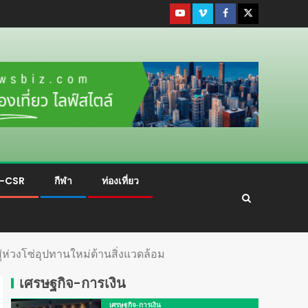
ม-CSR
กีฬา
ท่องเที่ยว
งสู่ห่วงโซ่อุปทานใหม่ด้านสิ่งแวดล้อม
เศรษฐกิจ-การเงิน
เศรษฐกิจ-การเงิน