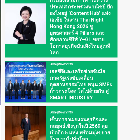
กรมส่งเสริมการค้าระหว่าง
ประเทศ กระทรวงพาณิชย์ ปัก
ธงไทยสู่ ‘Content Hub’ แห่ง
เอเชีย ในงาน Thai Night
Hong Kong 2026 ชู
ยุทธศาสตร์ 4 Pillars และ
ศักยภาพซีรีส์ Y–GL ขยาย
โอกาสธุรกิจบันเทิงไทยสู่เวที
โลก
เศรษฐกิจ-การเงิน
เอสซีจีและเครือข่ายจับมือ
ภาครัฐเร่งขับเคลื่อน
อุตสาหกรรมไทย หนุน SMEs
ก้าวกระโดด โตไปด้วยกัน สู่
SMART INDUSTRY
เศรษฐกิจ-การเงิน
เซ็นทาราเผยแผนธุรกิจและ
กลยุทธ์เชิงรุกในปี 2569 ลุย
เปิดอีก 5 แห่ง พร้อมมุ่งขยาย
โรงแรมไปทั่วโลก