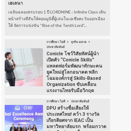
เฮเลนา
เฉลิมฉลองครบรอบ 1 ปี LORDNINE : Infinite Class เดิน
หน้าสร้างสีสันให้คอมมูนิตี้ผู้เล่นในเอเชียตะวันออกเฉียง
ใต้ จัดการแข่งขัน “Rise of the Tenth Lord”...
การศึกษา-ไอที
ธุรกิจ-ตลาด
ประชาสัมพันธ์
Conicle โชว์วิสัยทัศน์ผู้นำ
เปิดตัว “Conicle Skills”
แพลตฟอร์มพัฒนาทักษะคน
ยุคใหม่สู่โลกอนาคต พลิก
โฉมองค์กรสู่ Skills-Based
Organization ขับเคลื่อน
แรงงานไทยรับมือวิกฤต
การศึกษา-ไอที
ประชาสัมพันธ์
DPU สร้างชื่อเสียงให้
ประเทศไทย! คว้า 3 รางวัล
เกียรติยศจาก IEAC เป็น
มหาวิทยาลัยแรก พร้อมกวาด