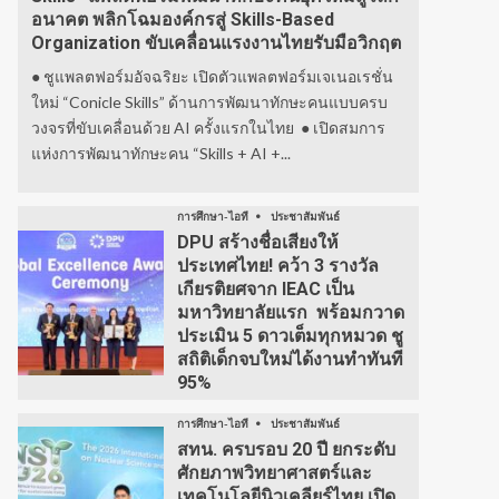
อนาคต พลิกโฉมองค์กรสู่ Skills-Based
Organization ขับเคลื่อนแรงงานไทยรับมือวิกฤต
● ชูแพลตฟอร์มอัจฉริยะ เปิดตัวแพลตฟอร์มเจเนอเรชั่น
ใหม่ “Conicle Skills” ด้านการพัฒนาทักษะคนแบบครบ
วงจรที่ขับเคลื่อนด้วย AI ครั้งแรกในไทย ● เปิดสมการ
แห่งการพัฒนาทักษะคน “Skills + AI +...
การศึกษา-ไอที
ประชาสัมพันธ์
DPU สร้างชื่อเสียงให้
ประเทศไทย! คว้า 3 รางวัล
เกียรติยศจาก IEAC เป็น
มหาวิทยาลัยแรก พร้อมกวาด
ประเมิน 5 ดาวเต็มทุกหมวด ชู
สถิติเด็กจบใหม่ได้งานทำทันที
95%
การศึกษา-ไอที
ประชาสัมพันธ์
สทน. ครบรอบ 20 ปี ยกระดับ
ศักยภาพวิทยาศาสตร์และ
เทคโนโลยีนิวเคลียร์ไทย เปิด