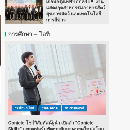
เยือนกรุงเทพฯ อีกครั้ง !! งาน
แสดงอุตสาหกรรมอาหารสัตว์
สุขภาพสัตว์ และเทคโนโลยี
การสีข้าว
การศึกษา – ไอที
การศึกษา-ไอที
ธุรกิจ-ตลาด
ประชาสัมพันธ์
Conicle โชว์วิสัยทัศน์ผู้นำ เปิดตัว “Conicle
Skills” แพลตฟอร์มพัฒนาทักษะคนยุคใหม่สู่โลก