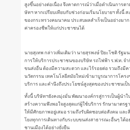
สูงขึ้นอย่างต่อเนื่อง จึงคาดการณ์ว่าเมื่อดำเนินก
ษัทฯ หากเปรียบเทียบกับช่วงก่อนเริ่มนโยบายฯ ทั้งนี
ของกระทรวงคมนาคม ประสบผลสำเร็จเป็นอย่างมาก ส
ค่าครองชีพให้แก่ประชาชนได้
นายสุเทพ กล่าวเพิ่มเติมว่า นายสุรพงษ์ ปิยะโชติ 
การให้บริการประชาชนของบริษัท รถไฟฟ้า ร.ฟ.ท. จำกัด
ขนส่งอื่น ต้องมีความสะดวก และไร้รอยต่อ รวมถึงม
นวัตกรรม เทคโนโลยีสมัยใหม่เข้ามาบูรณาการโครงข่
บริการ และคำนึงถึงประโยชน์สูงสุดของประชาชนเป็
ทั้งนี้ บริษัทฯยังคงมุ่งมั่น พัฒนาองค์กรสู่การเป็นผ
สร้างความพึงพอใจสูงสุดแก่ผู้ใช้บริการ รักษามาตร
ให้มีศักยภาพอยู่เสมอ รวมถึงรับผิดชอบต่อสังคม และสิ่ง
โยงทุกการเดินทางกับระบบขนส่งสาธารณะอื่นๆ ได้อ
ชานเมืองได้อย่างยั่งยืน