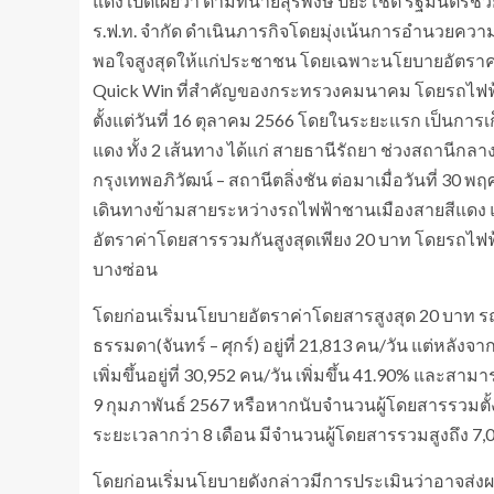
แดง เปิดเผยว่า ตามที่นายสุรพงษ์ ปิยะโชติ รัฐมนตร
ร.ฟ.ท. จำกัด ดำเนินภารกิจโดยมุ่งเน้นการอำนวยคว
พอใจสูงสุดให้แก่ประชาชน โดยเฉพาะนโยบายอัตราค่า
Quick Win ที่สำคัญของกระทรวงคมนาคม โดยรถไฟฟ้า
ตั้งแต่วันที่ 16 ตุลาคม 2566 โดยในระยะแรก เป็น
แดง ทั้ง 2 เส้นทาง ได้แก่ สายธานีรัถยา ช่วงสถานีกล
กรุงเทพอภิวัฒน์ – สถานีตลิ่งชัน ต่อมาเมื่อวันที่ 30 
เดินทางข้ามสายระหว่างรถไฟฟ้าชานเมืองสายสีแดง แ
อัตราค่าโดยสารรวมกันสูงสุดเพียง 20 บาท โดยรถไฟฟ้าท
บางซ่อน
โดยก่อนเริ่มนโยบายอัตราค่าโดยสารสูงสุด 20 บาท รถ
ธรรมดา(จันทร์ – ศุกร์) อยู่ที่ 21,813 คน/วัน แต่หลั
เพิ่มขึ้นอยู่ที่ 30,952 คน/วัน เพิ่มขึ้น 41.90% และสามาร
9 กุมภาพันธ์ 2567 หรือหากนับจำนวนผู้โดยสารรวมตั้ง
ระยะเวลากว่า 8 เดือน มีจำนวนผู้โดยสารรวมสูงถึง 7,
โดยก่อนเริ่มนโยบายดังกล่าวมีการประเมินว่าอาจส่งผลใ