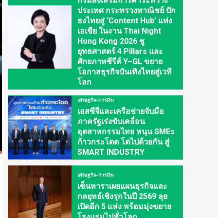
กรมส่งเสริมการค้าระหว่าง
ประเทศ กระทรวงพาณิชย์ ปัก
ธงไทยสู่ ‘Content Hub’ แห่ง
เอเชีย ในงาน Thai Night
Hong Kong 2026 ชู
ยุทธศาสตร์ 4 Pillars และ
ศักยภาพซีรีส์ Y–GL ขยาย
โอกาสธุรกิจบันเทิงไทยสู่เวที
โลก
เศรษฐกิจ-การเงิน
เอสซีจีและเครือข่ายจับมือ
ภาครัฐเร่งขับเคลื่อน
อุตสาหกรรมไทย หนุน SMEs
ก้าวกระโดด โตไปด้วยกัน สู่
SMART INDUSTRY
เศรษฐกิจ-การเงิน
เซ็นทาราเผยแผนธุรกิจและ
กลยุทธ์เชิงรุกในปี 2569 ลุย
เปิดอีก 5 แห่ง พร้อมมุ่งขยาย
โรงแรมไปทั่วโลก