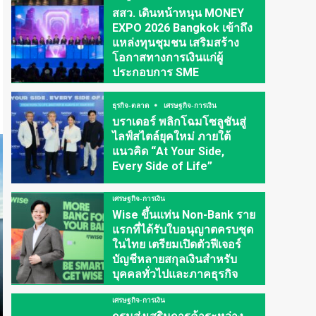
สสว. เดินหน้าหนุน MONEY
EXPO 2026 Bangkok เข้าถึง
แหล่งทุนชุมชน เสริมสร้าง
โอกาสทางการเงินแก่ผู้
ประกอบการ SME
ธุรกิจ-ตลาด
เศรษฐกิจ-การเงิน
บราเดอร์ พลิกโฉมโซลูชันสู่
ไลฟ์สไตล์ยุคใหม่ ภายใต้
แนวคิด “At Your Side,
Every Side of Life”
เศรษฐกิจ-การเงิน
Wise ขึ้นแท่น Non-Bank ราย
แรกที่ได้รับใบอนุญาตครบชุด
ในไทย เตรียมเปิดตัวฟีเจอร์
บัญชีหลายสกุลเงินสำหรับ
บุคคลทั่วไปและภาคธุรกิจ
เศรษฐกิจ-การเงิน