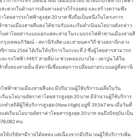
ีช่วยว่าการกระทรวงคมนาคม ได้มอบนโยบายให้แก่บริษัท รถไฟฟ้า
ามสะดวกในด้านการเดินทางอย่างไร้รอยต่อ และสร้างความพึง
โดยสารรถไฟฟ้าสูงสุด 20 บาท ซึ่งถือเป็นหนึ่งในโครงการ
ชานเมืองสายสีแดง ได้ขานรับและเริ่มดำเนินนโยบายดังกล่าว
การเก็บค่าโดยสารแบบแยกแต่ละสาย ในระบบรถไฟฟ้าชานเมืองสายสี
างกรุงเทพอภิวัฒน์ – สถานีรังสิต และสายนครวิถี ช่วงสถานีกลาง
พฤศจิกายน 2566 ได้เริ่มให้บริการในระยะที่ 2 ซึ่งผู้โดยสารสามารถ
ละรถไฟฟ้า MRT สายสีม่วง ช่วงคลองบางไผ่ – เตาปูน ได้ใน
ั้งสองสายนั้น มีสถานีเชื่อมต่อการเปลี่ยนถ่ายระบบอยู่ที่สถานี
ไฟฟ้าชานเมืองสายสีแดง มีปริมาณผู้ใช้บริการเฉลี่ยในวัน
งจากเริ่มนโยบายอัตราค่าโดยสารสูงสุด 20 บาท มีจำนวนผู้ใช้บริการ
ถทำสถิติผู้ใช้บริการสูงสุด (New High) อยู่ที่ 39,567 คน เมื่อวันที่
แต่เริ่มนโยบายอัตราค่าโดยสารสูงสุด 20 บาท จนถึงปัจจุบัน เป็น
078,082 คน
ห้บริษัทฯมีรายได้ลดลง แต่เนื่องจากมีปริมาณผู้ใช้บริการเพิ่ม