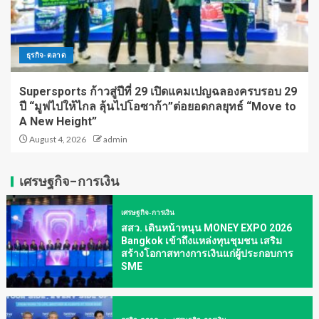
ธุรกิจ-ตลาด
Supersports ก้าวสู่ปีที่ 29 เปิดแคมเปญฉลองครบรอบ 29
ปี “มูฟไปให้ไกล ลุ้นไปโอซาก้า”ต่อยอดกลยุทธ์ “Move to
A New Height”
August 4, 2026
admin
เศรษฐกิจ-การเงิน
เศรษฐกิจ-การเงิน
สสว. เดินหน้าหนุน MONEY EXPO 2026
Bangkok เข้าถึงแหล่งทุนชุมชน เสริม
สร้างโอกาสทางการเงินแก่ผู้ประกอบการ
SME