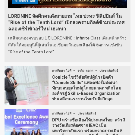
การศึกษา-ไอที
LORDNINE จัดศึกคนดังสายเกม ไทย ปะทะ ฟิลิปปินส์ ใน
“Rise of the Tenth Lord” เปิดสงครามกิลด์ข้ามประเทศ
ฉลองเซิร์ฟเวอร์ใหม่ เฮเลนา
เฉลิมฉลองครบรอบ 1 ปี LORDNINE : Infinite Class เดินหน้าสร้าง
สีสันให้คอมมูนิตี้ผู้เล่นในเอเชียตะวันออกเฉียงใต้ จัดการแข่งขัน
“Rise of the Tenth Lord”...
การศึกษา-ไอที
ธุรกิจ-ตลาด
ประชาสัมพันธ์
Conicle โชว์วิสัยทัศน์ผู้นำ เปิดตัว
“Conicle Skills” แพลตฟอร์มพัฒนา
ทักษะคนยุคใหม่สู่โลกอนาคต พลิกโฉม
องค์กรสู่ Skills-Based Organization
ขับเคลื่อนแรงงานไทยรับมือวิกฤต
การศึกษา-ไอที
ประชาสัมพันธ์
DPU สร้างชื่อเสียงให้ประเทศไทย! คว้า 3
รางวัลเกียรติยศจาก IEAC เป็น
มหาวิทยาลัยแรก พร้อมกวาดประเมิน 5