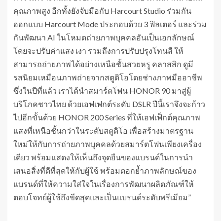
คุณภาพสูง อีกทั้งยังจับมือกับ Harcourt Studio ร่วมกัน
ออกแบบ Harcourt Mode ประกอบด้วย 3 ฟิลเตอร์ และร่วม
กันพัฒนา AI ในโหมดถ่ายภาพบุคคลอันเป็นเอกลักษณ์
โดยจะปรับค่าแสง เงา รวมถึงการปรับปรุงโทนสี ให้
สามารถถ่ายภาพได้อย่างเหนือชั้นสวยหรู คลาสสิก ดูมี
รสนิยมเหมือนภาพถ่ายจากสตูดิโอโดยช่างภาพมืออาชีพ
ซึ่งในปีที่แล้ว เราได้นำสมาร์ตโฟน HONOR 90 มาสู่ผู้
บริโภคชาวไทย ด้วยเอฟเฟกต์ระดับ DSLR ปีนี้เราจึงจะก้าว
ไปอีกขั้นด้วย HONOR 200 Series ที่ให้เอฟเฟ็กต์คุณภาพ
แสงที่เหนือชั้นกว่าในระดับสตูดิโอ เพื่อสร้างมาตรฐาน
ใหม่ให้กับการถ่ายภาพบุคคลด้วยสมาร์ตโฟนเพียงเครื่อง
เดียว พร้อมแสดงให้เห็นถึงจุดยืนของแบรนด์ในการนำ
เสนอสิ่งที่ดีที่สุดให้กับผู้ใช้ พร้อมตอกย้ำภาพลักษณ์ของ
แบรนด์ที่ให้ความใส่ใจในเรื่องการพัฒนาผลิตภัณฑ์ให้
ตอบโจทย์ผู้ใช้ถึงขีดสุดและเป็นแบรนด์ระดับพรีเมียม”