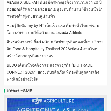
AirAsia X SEE FAH พันธมิตรทางธุรกิจยาวนานกว่า 20 ปี
ต่อยอดเสิร์ฟความอร่อย ยกเมนูระดับตำนาน “ข้าวหน้าไก่
ราชวงศ์” พุ่งทะยานสู่น่านฟ้า
ชวนรู้จักซิม my by NT เน็ตเร็ว แรง คุ้มค่าทั่วไทย พร้อม
โอกาสสร้างรายได้เสริมผ่าน Lazada Affiliate
อินฟอร์มา มาร์เก็ตส์ ผนึกเครือข่ายธุรกิจท่องเที่ยว-บริการ
จัด Food & Hospitality Thailand 2026เชื่อม 4 งานใหญ่
สร้างโอกาสธุรกิจครบวงจร
BEDO เดินหน้าจัดกิจกรรมเจรจาธุรกิจ “BIO TRADE
CONNECT 2026” ยกระดับผลิตภัณฑ์ท้องถิ่นสู่ตลาดเชิง
พาณิชย์อย่างยั่งยืน
เกษตร -SME