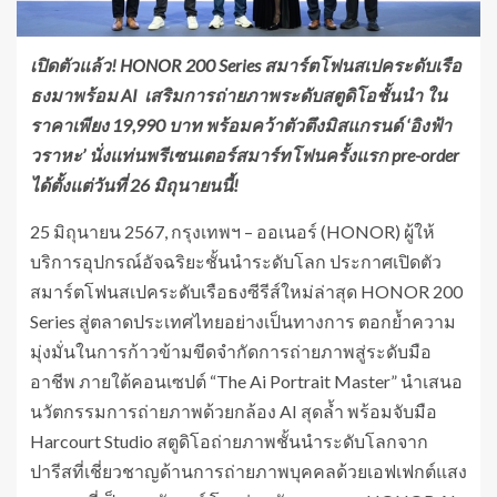
เปิดตัวแล้ว! HONOR 200 Series สมาร์ตโฟนสเปคระดับเรือ
ธงมาพร้อม AI เสริมการถ่ายภาพระดับสตูดิโอชั้นนำ ใน
ราคาเพียง 19,990 บาท พร้อมคว้าตัวตึงมิสแกรนด์ ‘อิงฟ้า
วราหะ’ นั่งแท่นพรีเซนเตอร์สมาร์ทโฟนครั้งแรก pre-order
ได้ตั้งแต่วันที่ 26 มิถุนายนนี้!
25 มิถุนายน 2567, กรุงเทพฯ – ออเนอร์ (HONOR) ผู้ให้
บริการอุปกรณ์อัจฉริยะชั้นนำระดับโลก ประกาศเปิดตัว
สมาร์ตโฟนสเปคระดับเรือธงซีรีส์ใหม่ล่าสุด HONOR 200
Series สู่ตลาดประเทศไทยอย่างเป็นทางการ ตอกย้ำความ
มุ่งมั่นในการก้าวข้ามขีดจำกัดการถ่ายภาพสู่ระดับมือ
อาชีพ ภายใต้คอนเซปต์ “The Ai Portrait Master” นำเสนอ
นวัตกรรมการถ่ายภาพด้วยกล้อง AI สุดล้ำ พร้อมจับมือ
Harcourt Studio สตูดิโอถ่ายภาพชั้นนำระดับโลกจาก
ปารีสที่เชี่ยวชาญด้านการถ่ายภาพบุคคลด้วยเอฟเฟกต์แสง