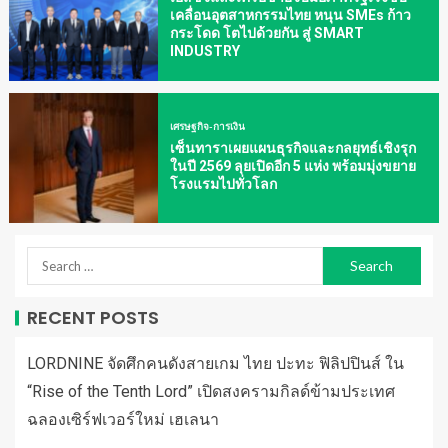
เคลื่อนอุตสาหกรรมไทย หนุน SMEs ก้าว
กระโดด โตไปด้วยกัน สู่ SMART
INDUSTRY
เศรษฐกิจ-การเงิน
เซ็นทาราเผยแผนธุรกิจและกลยุทธ์เชิงรุก
ในปี 2569 ลุยเปิดอีก 5 แห่ง พร้อมมุ่งขยาย
โรงแรมไปทั่วโลก
RECENT POSTS
LORDNINE จัดศึกคนดังสายเกม ไทย ปะทะ ฟิลิปปินส์ ใน
“Rise of the Tenth Lord” เปิดสงครามกิลด์ข้ามประเทศ
ฉลองเซิร์ฟเวอร์ใหม่ เฮเลนา