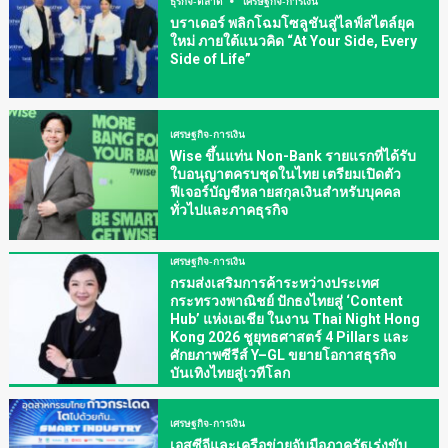
ธุรกิจ-ตลาด
เศรษฐกิจ-การเงิน
บราเดอร์ พลิกโฉมโซลูชันสู่ไลฟ์สไตล์ยุค
ใหม่ ภายใต้แนวคิด “At Your Side, Every
Side of Life”
เศรษฐกิจ-การเงิน
Wise ขึ้นแท่น Non-Bank รายแรกที่ได้รับ
ใบอนุญาตครบชุดในไทย เตรียมเปิดตัว
ฟีเจอร์บัญชีหลายสกุลเงินสำหรับบุคคล
ทั่วไปและภาคธุรกิจ
เศรษฐกิจ-การเงิน
กรมส่งเสริมการค้าระหว่างประเทศ
กระทรวงพาณิชย์ ปักธงไทยสู่ ‘Content
Hub’ แห่งเอเชีย ในงาน Thai Night Hong
Kong 2026 ชูยุทธศาสตร์ 4 Pillars และ
ศักยภาพซีรีส์ Y–GL ขยายโอกาสธุรกิจ
บันเทิงไทยสู่เวทีโลก
เศรษฐกิจ-การเงิน
เอสซีจีและเครือข่ายจับมือภาครัฐเร่งขับ