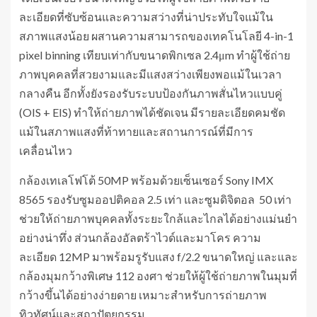
ละเอียดที่ซับซ้อนและความสว่างที่น่าประทับใจแม้ใน
สภาพแสงน้อย ผสานความสามารถของเทคโนโลยี 4-in-1
pixel binning เทียบเท่ากับขนาดพิกเซล 2.4μm ทำผู้ใช้ถ่าย
ภาพบุคคลที่สวยงามและมีแสงสว่างเพียงพอแม้ในเวลา
กลางคืน อีกทั้งยังรองรับระบบป้องกันภาพสั่นไหวแบบคู่
(OIS + EIS) ทำให้ถ่ายภาพได้ชัดเจน มีรายละเอียดคมชัด
แม้ในสภาพแสงที่ท้าทายและสถานการณ์ที่มีการ
เคลื่อนไหว
กล้องเทเลโฟโต้ 50MP พร้อมด้วยเซ็นเซอร์ Sony IMX
8565 รองรับซูมออปติคอล 2.5 เท่า และซูมดิจิตอล 50 เท่า
ช่วยให้ถ่ายภาพบุคคลทั้งระยะใกล้และไกลได้อย่างแม่นยำ
อย่างน่าทึ่ง ส่วนกล้องอัลตร้าไวด์และมาโคร ความ
ละเอียด 12MP มาพร้อมรูรับแสง f/2.2 ขนาดใหญ่ และและ
กล้องมุมกว้างพิเศษ 112 องศา ช่วยให้ผู้ใช้ถ่ายภาพในมุมที่
กว้างขึ้นได้อย่างง่ายดาย เหมาะสำหรับการถ่ายภาพ
ทิวทัศน์และสถาปัตยกรรม