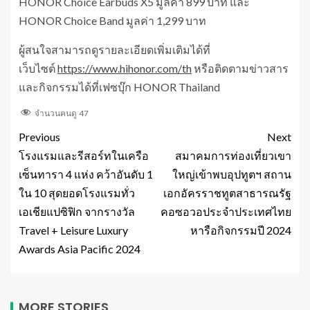
HONOR Choice Earbuds X5 มูลค่า 899 บาท และ
HONOR Choice Band มูลค่า 1,299 บาท
ผู้สนใจสามารถดูรายละเอียดเพิ่มเติมได้ที่
เว็บไซต์
https://www.hihonor.com/th
หรือติดตามข่าวสาร
และกิจกรรมได้ที่เฟซบุ๊ก HONOR Thailand
จำนวนคนดู
47
Previous
Next
โรงแรมและรีสอร์ทในเครือ
สมาคมการท่องเที่ยวเขา
เซ็นทารา 4 แห่ง คว้าอันดับ 1
ใหญ่เข้าพบอุปทูตฯ สถาน
ใน 10 สุดยอดโรงแรมทั่ว
เอกอัครราชทูตสาธารณรัฐ
เอเชียแปซิฟิก จากรางวัล
คอซอวอประจำประเทศไทย
Travel + Leisure Luxury
หารือกิจกรรมปี 2024
Awards Asia Pacific 2024
MORE STORIES