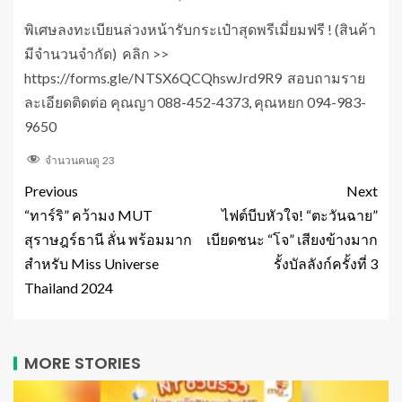
พิเศษลงทะเบียนล่วงหน้ารับกระเป๋าสุดพรีเมี่ยมฟรี ! (สินค้า
มีจำนวนจำกัด) คลิก >>
https://forms.gle/NTSX6QCQhswJrd9R9 สอบถามราย
ละเอียดติดต่อ คุณญา 088-452-4373, คุณหยก 094-983-
9650
จำนวนคนดู
23
Previous
Next
“ทาร์ริ” คว้ามง MUT
ไฟต์บีบหัวใจ! “ตะวันฉาย”
สุราษฎร์ธานี ลั่น พร้อมมาก
เบียดชนะ “โจ” เสียงข้างมาก
สำหรับ Miss Universe
รั้งบัลลังก์ครั้งที่ 3
Thailand 2024
MORE STORIES