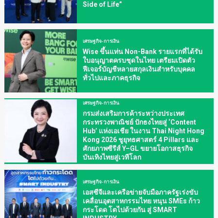
Side of Life”
เศรษฐกิจ-การเงิน
Wise ขึ้นแท่น Non-Bank รายแรกที่ได้รับ
ใบอนุญาตครบชุดในไทย เตรียมเปิดตัว
ฟีเจอร์บัญชีหลายสกุลเงินสำหรับบุคคล
ทั่วไปและภาคธุรกิจ
เศรษฐกิจ-การเงิน
กรมส่งเสริมการค้าระหว่างประเทศ
กระทรวงพาณิชย์ ปักธงไทยสู่ ‘Content
Hub’ แห่งเอเชีย ในงาน Thai Night Hong
Kong 2026 ชูยุทธศาสตร์ 4 Pillars และ
ศักยภาพซีรีส์ Y–GL ขยายโอกาสธุรกิจ
บันเทิงไทยสู่เวทีโลก
เศรษฐกิจ-การเงิน
เอสซีจีและเครือข่ายจับมือภาครัฐเร่งขับ
เคลื่อนอุตสาหกรรมไทย หนุน SMEs ก้าว
กระโดด โตไปด้วยกัน สู่ SMART