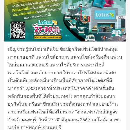
เชิญชวนผู้สนใจมาเดินชิม ช้อปธุรกิจแฟรนไชส์น่าลงทุน
มากมาย อาทิ แฟรนไชส์อาหาร แฟรนไชส์เครื่องดื่ม แฟรน
ไชส์ขนมและเบเกอรี่ แฟรนไชส์บริการ แฟรนไชส์
เทคโนโลยี และอีกมากมาย ในราคาโปรโมชั่นลดพิเศษ
เริ่มต้นเพียงหลักหมื่น พร้อมพื้นที่ศักยภาพในโลตัสที่มี
มากกว่า 2,300 สาขาทั่วประเทศ ในราคาค่าเช่าเริ่มต้น
หลักพัน จองพื้นที่ได้ทั่วประเทศ !! หากคุณกำลังมองหา
ธุรกิจใหม่ หรืออาชีพเสริม รวมทั้งมองหาทำเลขยายร้าน
สาขาหรือแฟรนไชส์ ต้องไม่พลาด “งานแฟรนไชส์สัญจร
จังหวัดนนทบุรี วันที่ 27-30 มิถุนายน 2567 ณ โลตัส สาขา
นอร์ธ ราชพฤกษ์ จ.นนทบุรี