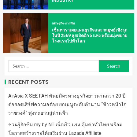
INDUSTRY
เศรษฐกิจ-การเงิน
เซ็นทาราเผยแผนธุรกิจและกลยุทธ์เชิงรุก
ในปี 2569 ลุยเปิดอีก 5 แห่ง พร้อมมุ่งขยาย
โรงแรมไปทั่วโลก
RECENT POSTS
AirAsia X SEE FAH พันธมิตรทางธุรกิจยาวนานกว่า 20 ปี
ต่อยอดเสิร์ฟความอร่อย ยกเมนูระดับตำนาน “ข้าวหน้าไก่
ราชวงศ์” พุ่งทะยานสู่น่านฟ้า
ชวนรู้จักซิม my by NT เน็ตเร็ว แรง คุ้มค่าทั่วไทย พร้อม
โอกาสสร้างรายได้เสริมผ่าน Lazada Affiliate