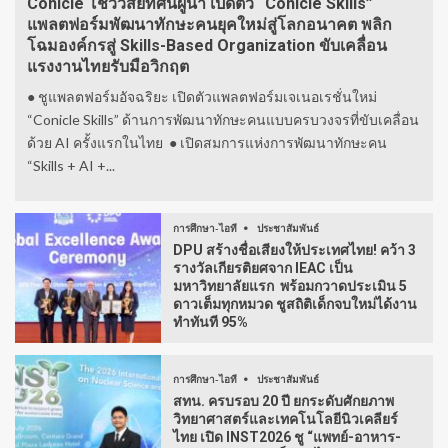
Conicle โชว์วิสัยทัศน์ผู้นำ เปิดตัว “Conicle Skills”
แพลตฟอร์มพัฒนาทักษะคนยุคใหม่สู่โลกอนาคต พลิก
โฉมองค์กรสู่ Skills-Based Organization ขับเคลื่อน
แรงงานไทยรับมือวิกฤต
● ชูแพลตฟอร์มอัจฉริยะ เปิดตัวแพลตฟอร์มเจเนอเรชั่นใหม่
“Conicle Skills” ด้านการพัฒนาทักษะคนแบบครบวงจรที่ขับเคลื่อน
ด้วย AI ครั้งแรกในไทย ● เปิดสมการแห่งการพัฒนาทักษะคน
“Skills + AI +...
การศึกษา-ไอที
ประชาสัมพันธ์
DPU สร้างชื่อเสียงให้ประเทศไทย! คว้า 3
รางวัลเกียรติยศจาก IEAC เป็น
มหาวิทยาลัยแรก พร้อมกวาดประเมิน 5
ดาวเต็มทุกหมวด ชูสถิติเด็กจบใหม่ได้งาน
ทำทันที 95%
การศึกษา-ไอที
ประชาสัมพันธ์
สทน. ครบรอบ 20 ปี ยกระดับศักยภาพ
วิทยาศาสตร์และเทคโนโลยีนิวเคลียร์
ไทย เปิด INST2026 ชู “แพทย์-อาหาร-