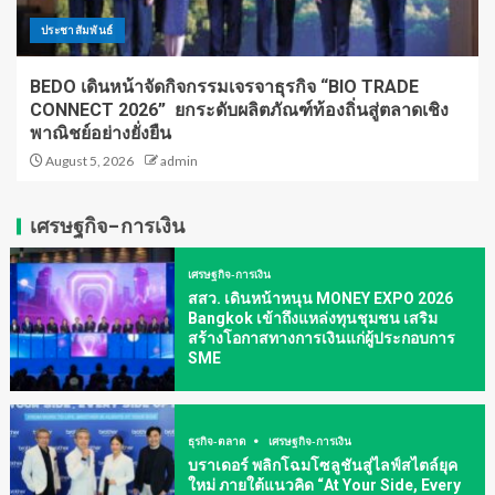
ประชาสัมพันธ์
BEDO เดินหน้าจัดกิจกรรมเจรจาธุรกิจ “BIO TRADE
CONNECT 2026” ยกระดับผลิตภัณฑ์ท้องถิ่นสู่ตลาดเชิง
พาณิชย์อย่างยั่งยืน
August 5, 2026
admin
เศรษฐกิจ-การเงิน
เศรษฐกิจ-การเงิน
สสว. เดินหน้าหนุน MONEY EXPO 2026
Bangkok เข้าถึงแหล่งทุนชุมชน เสริม
สร้างโอกาสทางการเงินแก่ผู้ประกอบการ
SME
ธุรกิจ-ตลาด
เศรษฐกิจ-การเงิน
บราเดอร์ พลิกโฉมโซลูชันสู่ไลฟ์สไตล์ยุค
ใหม่ ภายใต้แนวคิด “At Your Side, Every