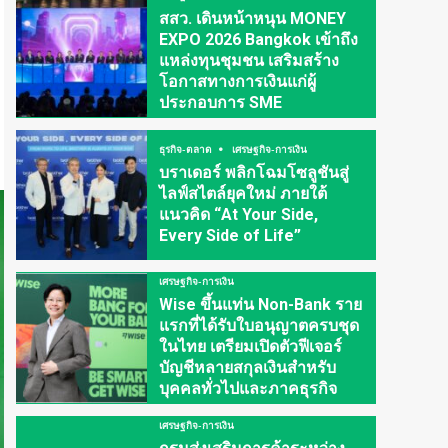
สสว. เดินหน้าหนุน MONEY
EXPO 2026 Bangkok เข้าถึง
แหล่งทุนชุมชน เสริมสร้าง
โอกาสทางการเงินแก่ผู้
ประกอบการ SME
ธุรกิจ-ตลาด
เศรษฐกิจ-การเงิน
บราเดอร์ พลิกโฉมโซลูชันสู่
ไลฟ์สไตล์ยุคใหม่ ภายใต้
แนวคิด “At Your Side,
Every Side of Life”
เศรษฐกิจ-การเงิน
Wise ขึ้นแท่น Non-Bank ราย
แรกที่ได้รับใบอนุญาตครบชุด
ในไทย เตรียมเปิดตัวฟีเจอร์
บัญชีหลายสกุลเงินสำหรับ
บุคคลทั่วไปและภาคธุรกิจ
เศรษฐกิจ-การเงิน