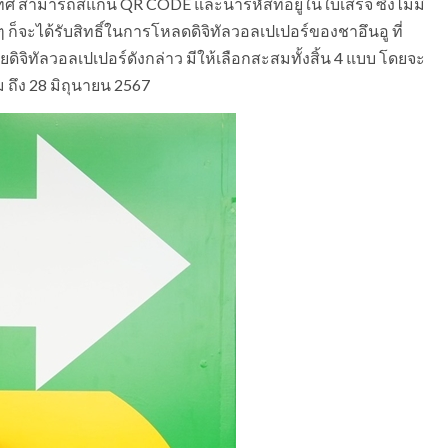
ประเทศ สามารถสแกน QR CODE และนำรหัสที่อยู่ในใบเสร็จ ซึ่งไม่มี
็จะได้รับสิทธิ์ในการโหลดดิจิทัลวอลเปเปอร์ของชาอึนอู ที่
ิทัลวอลเปเปอร์ดังกล่าว มีให้เลือกสะสมทั้งสิ้น 4 แบบ โดยจะ
ม ถึง 28 มิถุนายน 2567