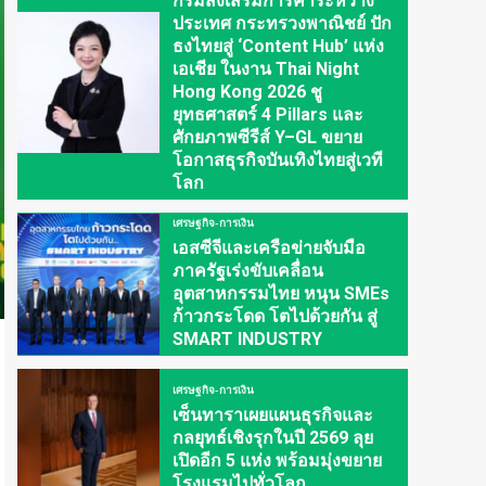
กรมส่งเสริมการค้าระหว่าง
ประเทศ กระทรวงพาณิชย์ ปัก
ธงไทยสู่ ‘Content Hub’ แห่ง
เอเชีย ในงาน Thai Night
Hong Kong 2026 ชู
ยุทธศาสตร์ 4 Pillars และ
ศักยภาพซีรีส์ Y–GL ขยาย
โอกาสธุรกิจบันเทิงไทยสู่เวที
โลก
เศรษฐกิจ-การเงิน
เอสซีจีและเครือข่ายจับมือ
ภาครัฐเร่งขับเคลื่อน
อุตสาหกรรมไทย หนุน SMEs
ก้าวกระโดด โตไปด้วยกัน สู่
SMART INDUSTRY
เศรษฐกิจ-การเงิน
เซ็นทาราเผยแผนธุรกิจและ
กลยุทธ์เชิงรุกในปี 2569 ลุย
เปิดอีก 5 แห่ง พร้อมมุ่งขยาย
โรงแรมไปทั่วโลก