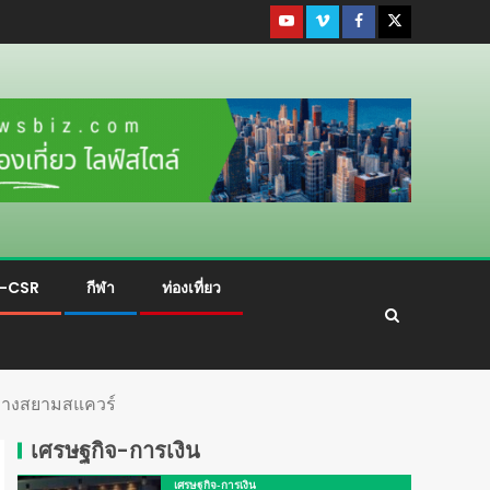
ม-CSR
กีฬา
ท่องเที่ยว
กลางสยามสแควร์
เศรษฐกิจ-การเงิน
เศรษฐกิจ-การเงิน