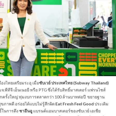
งไทยเตรียมระอุ เมื่อ
ซับเวย์ ประเทศไทย
(Subway Thailand)
จ.พีทีจี เอ็นเนอยี หรือ PTG ซึ่งได้รับสิทธิ์มาสเตอร์ แฟรนไชส์
มรุกครั้งใหญ่ ทุ่มงบการตลาดกว่า 100 ล้านบาทต่อปี ขยายฐาน
ภาพดี อร่อยได้แบบไม่รู้สึกผิด
Eat Fresh Feel Good
ประเดิม
ธิ์ในการดึง
ชาอึนอู
แบรนด์แอมบาสเดอร์ของซับเวย์ เอเชีย