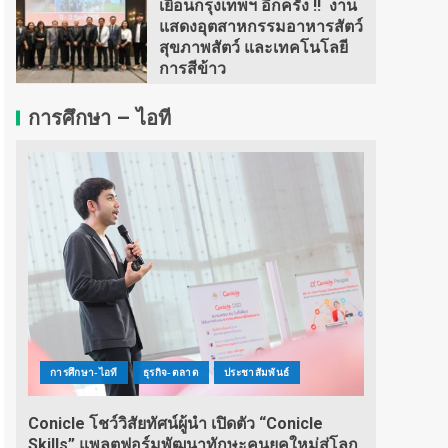
เยือนกรุงเทพฯ อีกครั้ง !! งาน
แสดงอุตสาหกรรมอาหารสัตว์
สุขภาพสัตว์ และเทคโนโลยี
การสีข้าว
การศึกษา – ไอที
การศึกษา-ไอที
ธุรกิจ-ตลาด
ประชาสัมพันธ์
Conicle โชว์วิสัยทัศน์ผู้นำ เปิดตัว “Conicle
Skills” แพลตฟอร์มพัฒนาทักษะคนยุคใหม่สู่โลก