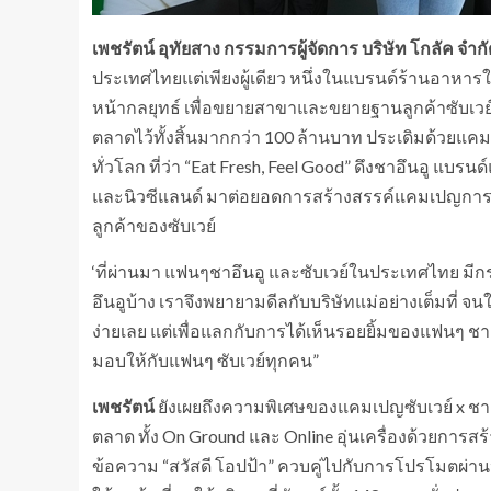
เพชรัตน์ อุทัยสาง กรรมการผู้จัดการ บริษัท โกลัค จำกั
ประเทศไทยแต่เพียงผู้เดียว หนึ่งในแบรนด์ร้านอาหารให
หน้ากลยุทธ์ เพื่อขยายสาขาและขยายฐานลูกค้าซับเวย์
ตลาดไว้ทั้งสิ้นมากกว่า 100 ล้านบาท ประเดิมด้วยแคมเ
ทั่วโลก ที่ว่า “Eat Fresh, Feel Good” ดึงชาอึนอู แบ
และนิวซีแลนด์ มาต่อยอดการสร้างสรรค์แคมเปญการต
ลูกค้าของซับเวย์
‘ที่ผ่านมา แฟนๆชาอึนอู และซับเวย์ในประเทศไทย มีกร
อึนอูบ้าง เราจึงพยายามดีลกับบริษัทแม่อย่างเต็มที่ จน
ง่ายเลย แต่เพื่อแลกกับการได้เห็นรอยยิ้มของแฟนๆ ชาอิน
มอบให้กับแฟนๆ ซับเวย์ทุกคน”
เพชรัตน์
ยังเผยถึงความพิเศษของแคมเปญซับเวย์ x ชาอึน
ตลาด ทั้ง On Ground และ Online อุ่นเครื่องด้วยการ
ข้อความ “สวัสดี โอปป้า” ควบคู่ไปกับการโปรโมตผ่านป