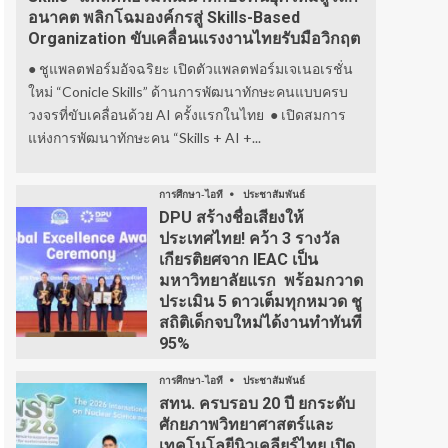
อนาคต พลิกโฉมองค์กรสู่ Skills-Based
Organization ขับเคลื่อนแรงงานไทยรับมือวิกฤต
● ชูแพลตฟอร์มอัจฉริยะ เปิดตัวแพลตฟอร์มเจเนอเรชั่น
ใหม่ “Conicle Skills” ด้านการพัฒนาทักษะคนแบบครบ
วงจรที่ขับเคลื่อนด้วย AI ครั้งแรกในไทย ● เปิดสมการ
แห่งการพัฒนาทักษะคน “Skills + AI +...
การศึกษา-ไอที
ประชาสัมพันธ์
DPU สร้างชื่อเสียงให้
ประเทศไทย! คว้า 3 รางวัล
เกียรติยศจาก IEAC เป็น
มหาวิทยาลัยแรก พร้อมกวาด
ประเมิน 5 ดาวเต็มทุกหมวด ชู
สถิติเด็กจบใหม่ได้งานทำทันที
95%
การศึกษา-ไอที
ประชาสัมพันธ์
สทน. ครบรอบ 20 ปี ยกระดับ
ศักยภาพวิทยาศาสตร์และ
เทคโนโลยีนิวเคลียร์ไทย เปิด