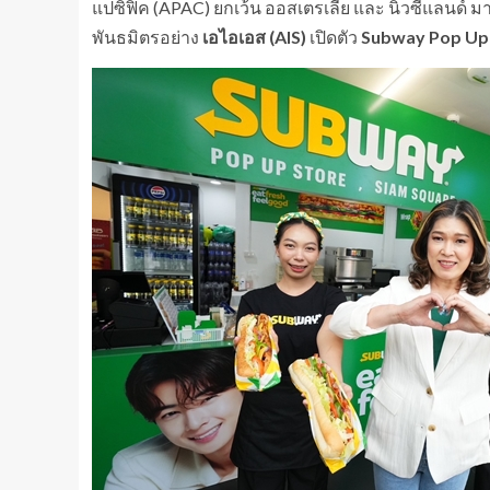
แปซิฟิค (APAC) ยกเว้น ออสเตรเลีย และ นิวซีแลน
พันธมิตรอย่าง
เอไอเอส (AIS)
เปิดตัว
Subway
Pop Up