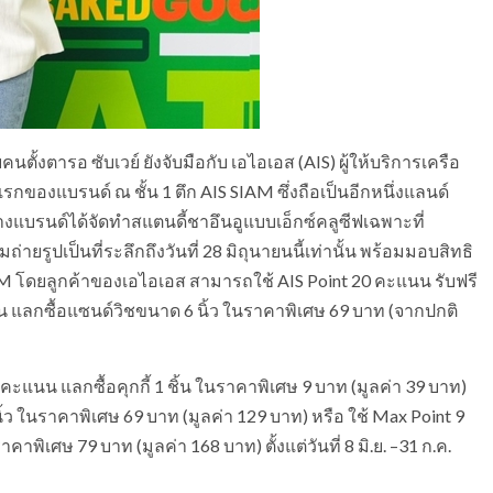
ตั้งตารอ ​ซับเวย์ ยังจับมือกับ เอไอเอส (AIS) ผู้ให้บริการเครือ
รกของแบรนด์ ณ ชั้น 1 ตึก AIS SIAM ซึ่งถือเป็นอีกหนึ่งแลนด์
แบรนด์ได้จัดทำสแตนดี้ชาอึนอูแบบเอ็กซ์คลูซีฟเฉพาะที่
ายรูปเป็นที่ระลึกถึงวันที่ 28 มิถุนายนนี้เท่านั้น พร้อมมอบสิทธิ
IAM โดยลูกค้าของเอไอเอส สามารถใช้ AIS Point 20 คะแนน รับฟรี
คะแนน แลกซื้อแซนด์วิชขนาด 6 นิ้ว ในราคาพิเศษ 69 บาท (จากปกติ
ะแนน แลกซื้อคุกกี้ 1 ชิ้น ในราคาพิเศษ 9 บาท (มูลค่า 39 บาท)
ว ในราคาพิเศษ 69 บาท (มูลค่า 129 บาท) หรือ ใช้ Max Point 9
าพิเศษ 79 บาท (มูลค่า 168 บาท) ตั้งแต่วันที่ 8 มิ.ย. –31 ก.ค.