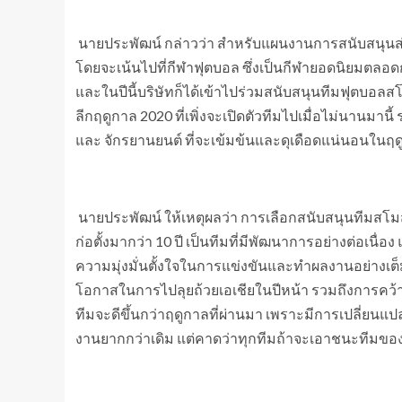
นายประพัฒน์ กล่าวว่า สำหรับแผนงานการสนับสนุนส่ง
โดยจะเน้นไปที่กีฬาฟุตบอล ซึ่งเป็นกีฬายอดนิยมตลอ
และในปีนี้บริษัทก็ได้เข้าไปร่วมสนับสนุนทีมฟุตบอลส
ลีกฤดูกาล 2020 ที่เพิ่งจะเปิดตัวทีมไปเมื่อไม่นานมา
และ จักรยานยนต์ ที่จะเข้มข้นและดุเดือดแน่นอนในฤดู
นายประพัฒน์ ให้เหตุผลว่า การเลือกสนับสนุนทีมสโมสรพ
ก่อตั้งมากว่า 10 ปี เป็นทีมที่มีพัฒนาการอย่างต่อเนื
ความมุ่งมั่นตั้งใจในการแข่งขันและทำผลงานอย่างเต็มท
โอกาสในการไปลุยถ้วยเอเชียในปีหน้า รวมถึงการคว้าแ
ทีมจะดีขึ้นกว่าฤดูกาลที่ผ่านมา เพราะมีการเปลี่ยนแปลง
งานยากกว่าเดิม แต่คาดว่าทุกทีมถ้าจะเอาชนะทีมของ