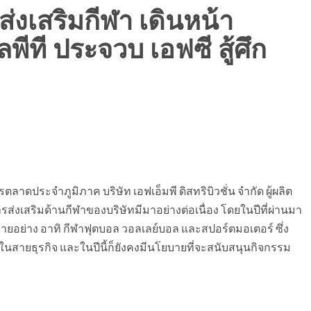
บส่งเสริมกีฬา เดินหน้า
ีที ประจวบ เอฟซี สู้ศึก
าดประจำภูมิภาค บริษัท เอฟเอ็มพี ดิสทริบิวชั่น จำกัด ผู้ผลิต
รส่งเสริมด้านกีฬาของบริษัทมีมาอย่างต่อเนื่อง โดยในปีที่ผ่านมา
ายอย่าง อาทิ กีฬาฟุตบอล วอลเลย์บอล และสปอร์ตมอเตอร์ ซึ่ง
ำในสายธุรกิจ และในปีนี้ก็ยังคงมีนโยบายที่จะสนับสนุนกิจกรรม