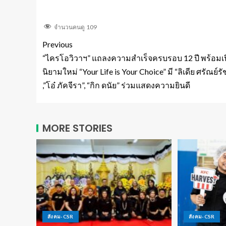
จำนวนคนดู
109
Previous
“ไครโอวิวาฯ” แถลงความสำเร็จครบรอบ 12 ปี พร้อมเป
นิยามใหม่ “Your Life is Your Choice” มี “ลิเดีย ศรัณย์รั
,”โอ๋ ภัคจีรา”, “กิก ดนัย” ร่วมแสดงความยินดี
MORE STORIES
สังคม-CSR
สังคม-CSR