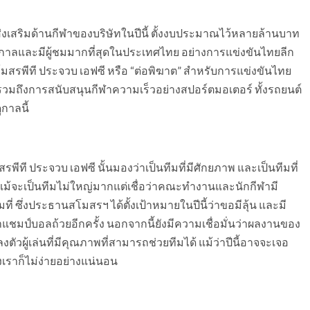
เสริมด้านกีฬาของบริษัทในปีนี้ ตั้งงบประมาณไว้หลายล้านบาท
ดกาลและมีผู้ชมมากที่สุดในประเทศไทย อย่างการแข่งขันไทยลีก
โมสรพีที ประจวบ เอฟซี หรือ “ต่อพิฆาต” สำหรับการแข่งขันไทย
นี้ รวมถึงการสนับสนุนกีฬาความเร็วอย่างสปอร์ตมอเตอร์ ทั้งรถยนต์
กาลนี้
ีที ประจวบ เอฟซี นั้นมองว่าเป็นทีมที่มีศักยภาพ และเป็นทีมที่
่อง แม้จะเป็นทีมไม่ใหญ่มากแต่เชื่อว่าคณะทำงานและนักกีฬามี
ี่ ซึ่งประธานสโมสรฯ ได้ตั้งเป้าหมายในปีนี้ว่าขอมีลุ้น และมี
ชมป์บอลถ้วยอีกครั้ง นอกจากนี้ยังมีความเชื่อมั่นว่าผลงานของ
ตัวผู้เล่นที่มีคุณภาพที่สามารถช่วยทีมได้ แม้ว่าปีนี้อาจจะเจอ
เราก็ไม่ง่ายอย่างแน่นอน