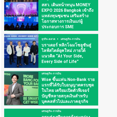
สสว. เดินหน้าหนุน MONEY
EXPO 2026 Bangkok เข้าถึง
แหล่งทุนชุมชน เสริมสร้าง
โอกาสทางการเงินแก่ผู้
ประกอบการ SME
ธุรกิจ-ตลาด
เศรษฐกิจ-การเงิน
บราเดอร์ พลิกโฉมโซลูชันสู่
ไลฟ์สไตล์ยุคใหม่ ภายใต้
แนวคิด “At Your Side,
Every Side of Life”
เศรษฐกิจ-การเงิน
Wise ขึ้นแท่น Non-Bank ราย
แรกที่ได้รับใบอนุญาตครบชุด
ในไทย เตรียมเปิดตัวฟีเจอร์
บัญชีหลายสกุลเงินสำหรับ
บุคคลทั่วไปและภาคธุรกิจ
เศรษฐกิจ-การเงิน