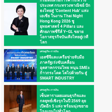
กรมส่งเสริมการค้าระหว่าง
ประเทศ กระทรวงพาณิชย์ ปัก
ธงไทยสู่ ‘Content Hub’ แห่ง
เอเชีย ในงาน Thai Night
Hong Kong 2026 ชู
ยุทธศาสตร์ 4 Pillars และ
ศักยภาพซีรีส์ Y–GL ขยาย
โอกาสธุรกิจบันเทิงไทยสู่เวที
โลก
เศรษฐกิจ-การเงิน
เอสซีจีและเครือข่ายจับมือ
ภาครัฐเร่งขับเคลื่อน
อุตสาหกรรมไทย หนุน SMEs
ก้าวกระโดด โตไปด้วยกัน สู่
SMART INDUSTRY
เศรษฐกิจ-การเงิน
เซ็นทาราเผยแผนธุรกิจและ
กลยุทธ์เชิงรุกในปี 2569 ลุย
เปิดอีก 5 แห่ง พร้อมมุ่งขยาย
โรงแรมไปทั่วโลก