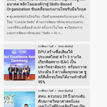
อนาคต พลิกโฉมองค์กรสู่ Skills-Based
Organization ขับเคลื่อนแรงงานไทยรับมือวิกฤต
● ชูแพลตฟอร์มอัจฉริยะ เปิดตัวแพลตฟอร์มเจเนอเรชั่น
ใหม่ “Conicle Skills” ด้านการพัฒนาทักษะคนแบบครบ
วงจรที่ขับเคลื่อนด้วย AI ครั้งแรกในไทย ● เปิดสมการ
แห่งการพัฒนาทักษะคน “Skills + AI +...
การศึกษา-ไอที
ประชาสัมพันธ์
DPU สร้างชื่อเสียงให้
ประเทศไทย! คว้า 3 รางวัล
เกียรติยศจาก IEAC เป็น
มหาวิทยาลัยแรก พร้อมกวาด
ประเมิน 5 ดาวเต็มทุกหมวด ชู
สถิติเด็กจบใหม่ได้งานทำทันที
95%
การศึกษา-ไอที
ประชาสัมพันธ์
สทน. ครบรอบ 20 ปี ยกระดับ
ศักยภาพวิทยาศาสตร์และ
เทคโนโลยีนิวเคลียร์ไทย เปิด