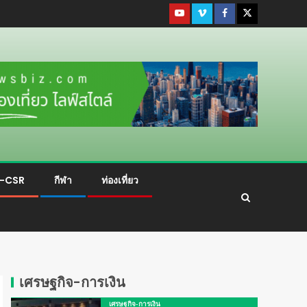
ม-CSR
กีฬา
ท่องเที่ยว
เศรษฐกิจ-การเงิน
เศรษฐกิจ-การเงิน