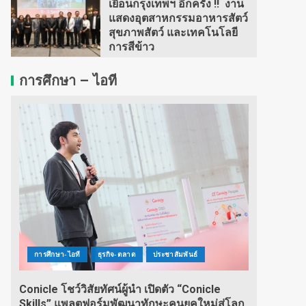
เยือนกรุงเทพฯ อีกครั้ง !! งาน
แสดงอุตสาหกรรมอาหารสัตว์
สุขภาพสัตว์ และเทคโนโลยี
การสีข้าว
การศึกษา – ไอที
การศึกษา-ไอที
ธุรกิจ-ตลาด
ประชาสัมพันธ์
Conicle โชว์วิสัยทัศน์ผู้นำ เปิดตัว “Conicle
Skills” แพลตฟอร์มพัฒนาทักษะคนยุคใหม่สู่โลก