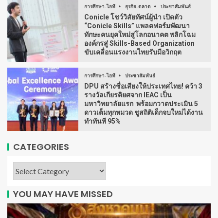
การศึกษา-ไอที
ธุรกิจ-ตลาด
ประชาสัมพันธ์
Conicle โชว์วิสัยทัศน์ผู้นำ เปิดตัว
“Conicle Skills” แพลตฟอร์มพัฒนา
ทักษะคนยุคใหม่สู่โลกอนาคต พลิกโฉม
องค์กรสู่ Skills-Based Organization
ขับเคลื่อนแรงงานไทยรับมือวิกฤต
การศึกษา-ไอที
ประชาสัมพันธ์
DPU สร้างชื่อเสียงให้ประเทศไทย! คว้า 3
รางวัลเกียรติยศจาก IEAC เป็น
มหาวิทยาลัยแรก พร้อมกวาดประเมิน 5
ดาวเต็มทุกหมวด ชูสถิติเด็กจบใหม่ได้งาน
ทำทันที 95%
CATEGORIES
YOU MAY HAVE MISSED