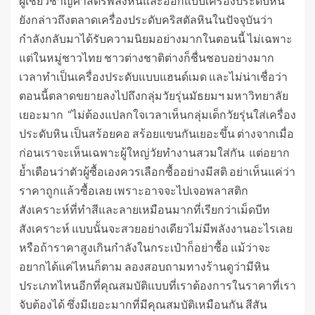
ผู้เชี่ยวชาญศาสตร์พลังหินและออกแบบเครื่องประดับหิน
ยังกล่าวถึงตลาดเครื่องประดับคริสตัลหินในปัจจุบันว่า
กำลังกลับมาได้รับความนิยมอย่างมากในตอนนี้ ไม่เฉพาะ
แต่ในหมู่ชาวไทย ชาวต่างชาติต่างก็ชื่นชอบอย่างมาก
เวลาทำเป็นเครื่องประดับแบบแฮนด์เมด และไม่น่าเชื่อว่า
ตอนนี้ตลาดขยายลงไปถึงกลุ่มวัยรุ่นมัธยมฯ มหาวิทยาลัย
เยอะมาก “ไม่ต้องแปลกใจเวลาเห็นกลุ่มเด็กวัยรุ่นใส่เครื่อง
ประดับหิน เป็นสร้อยคอ สร้อยแขนกันเยอะขึ้น ต่างจากเมื่อ
ก่อนเราจะเห็นเฉพาะผู้ใหญ่วัยทำงานสวมใส่กัน แต่อยาก
ย้ำเตือนว่าตัวผู้ซื้อเองควรเลือกซื้ออย่างมีสติ อย่าเห็นแค่ว่า
ราคาถูกแล้วซื้อเลย เพราะอาจจะไปเจอพลาสติก
สังเคราะห์ที่ทำสีและลายเหมือนมากที่เรียกว่าเม็ดบีท
สังเคราะห์ แบบนั้นจะสวยอย่างเดียวไม่มีพลังงานอะไรเลย
หรือถ้าราคาสูงเกินกำลังในกระเป๋าก็อย่าซื้อ แม้ว่าจะ
อยากได้แค่ไหนก็ตาม ลองสอบถามทางร้านดูว่ามีหิน
ประเภทไหนอีกที่คุณสมบัติแบบที่เราต้องการในราคาที่เรา
จับต้องได้ ซึ่งมีเยอะมากที่มีคุณสมบัติเหมือนกัน สีสัน