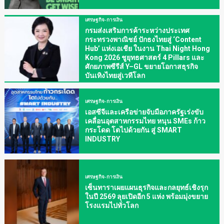
เศรษฐกิจ-การเงิน
กรมส่งเสริมการค้าระหว่างประเทศ
กระทรวงพาณิชย์ ปักธงไทยสู่ ‘Content
Hub’ แห่งเอเชีย ในงาน Thai Night Hong
Kong 2026 ชูยุทธศาสตร์ 4 Pillars และ
ศักยภาพซีรีส์ Y–GL ขยายโอกาสธุรกิจ
บันเทิงไทยสู่เวทีโลก
เศรษฐกิจ-การเงิน
เอสซีจีและเครือข่ายจับมือภาครัฐเร่งขับ
เคลื่อนอุตสาหกรรมไทย หนุน SMEs ก้าว
กระโดด โตไปด้วยกัน สู่ SMART
INDUSTRY
เศรษฐกิจ-การเงิน
เซ็นทาราเผยแผนธุรกิจและกลยุทธ์เชิงรุก
ในปี 2569 ลุยเปิดอีก 5 แห่ง พร้อมมุ่งขยาย
โรงแรมไปทั่วโลก