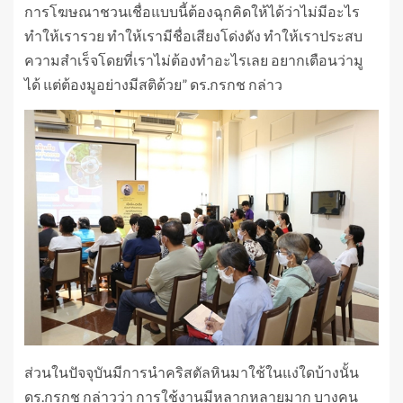
การโฆษณาชวนเชื่อแบบนี้ต้องฉุกคิดให้ได้ว่าไม่มีอะไร
ทำให้เรารวย ทำให้เรามีชื่อเสียงโด่งดัง ทำให้เราประสบ
ความสำเร็จโดยที่เราไม่ต้องทำอะไรเลย อยากเตือนว่ามู
ได้ แต่ต้องมูอย่างมีสติด้วย” ดร.กรกช กล่าว
ส่วนในปัจจุบันมีการนำคริสตัลหินมาใช้ในแง่ใดบ้างนั้น
ดร.กรกช กล่าวว่า การใช้งานมีหลากหลายมาก บางคน