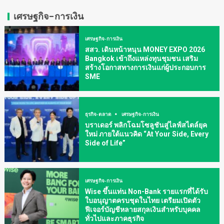
เศรษฐกิจ-การเงิน
เศรษฐกิจ-การเงิน
สสว. เดินหน้าหนุน MONEY EXPO 2026
Bangkok เข้าถึงแหล่งทุนชุมชน เสริม
สร้างโอกาสทางการเงินแก่ผู้ประกอบการ
SME
ธุรกิจ-ตลาด
เศรษฐกิจ-การเงิน
บราเดอร์ พลิกโฉมโซลูชันสู่ไลฟ์สไตล์ยุค
ใหม่ ภายใต้แนวคิด “At Your Side, Every
Side of Life”
เศรษฐกิจ-การเงิน
Wise ขึ้นแท่น Non-Bank รายแรกที่ได้รับ
ใบอนุญาตครบชุดในไทย เตรียมเปิดตัว
ฟีเจอร์บัญชีหลายสกุลเงินสำหรับบุคคล
ทั่วไปและภาคธุรกิจ