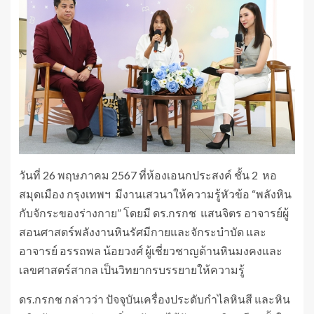
วันที่ 26 พฤษภาคม 2567 ที่ห้องเอนกประสงค์ ชั้น 2 หอ
สมุดเมือง กรุงเทพฯ มีงานเสวนาให้ความรู้หัวข้อ “พลังหิน
กับจักระของร่างกาย” โดยมี ดร.กรกช แสนจิตร อาจารย์ผู้
สอนศาสตร์พลังงานหินรัศมีกายและจักระบำบัด และ
อาจารย์ อรรถพล น้อยวงศ์ ผู้เชี่ยวชาญด้านหินมงคงและ
เลขศาสตร์สากล เป็นวิทยากรบรรยายให้ความรู้
ดร.กรกช กล่าวว่า ปัจจุบันเครื่องประดับกำไลหินสี และหิน