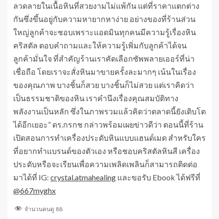
ลวดลายในเนื้อหินที่สวยงามไม่แพ้กัน แต่ที่ราคาแตกต่าง
กันซึ่งขึ้นอยู่กับความหายากหาง่าย อย่างของที่ร้านส่วน
ใหญ่ลูกค้าจะชอบเพราะแอดมินทุกคนมีความรู้เรื่องหิน
คริสตัล ตอบคำถามและให้ความรู้เพิ่มกับลูกค้าได้จน
ลูกค้ามั่นใจ ที่สำคัญร้านเราคัดเลือกซัพพลายเออร์ที่น่า
เชื่อถือ โดยเราจะสั่งหินมาขายครั้งละมากๆ เน้นในเรื่อง
ของคุณภาพ บางชิ้นก็สวย บางชิ้นก็ไม่สวย แต่เราคิดว่า
เป็นธรรมชาติของหิน เราคำนึงเรื่องคุณสมบัติทาง
พลังงานเป็นหลัก ซึ่งในภาพรวมแล้วคิดว่าตลาดนี้ยังเติบโต
ได้อีกเยอะ” ดร.กรกช กล่าวพร้อมเผยข่าวดีว่า ตอนนี้ที่ร้าน
เปิดสอนการทำเครื่องประดับหินแบบแฮนด์เมด สำหรับใคร
ที่อยากทำแบรนด์ของตัวเอง หรือชอบคริสตัลหินสี เครื่อง
ประดับหรือจะเรียนเพื่อความเพลิดเพลินก็สามารถติดต่อ
มาได้ที่ IG:
crystal.atmahealing
และขอรับ Ebook ได้ฟรีที่
@667myghx
จำนวนคนดู
88