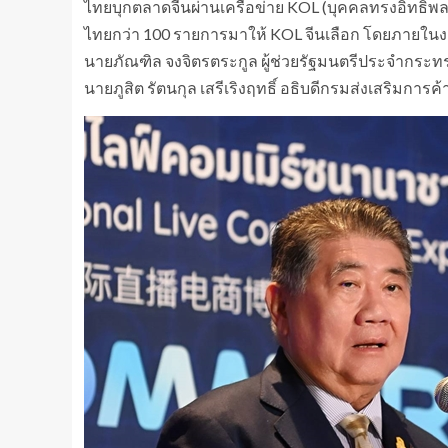
ไทยบุกตลาดจีนผ่านเครือข่าย KOL (บุคคลทรงอิทธิ
ไทยกว่า 100 รายการมาให้ KOL จีนเลือก โดยภายในง
นายภัณฑิล จงจิตรตระกูล ผู้ช่วยรัฐมนตรีประจำกระทร
นายภูสิต รัตนกุล เสรีเริงฤทธิ์ อธิบดีกรมส่งเสริม