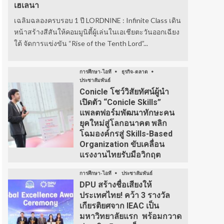
เฮเลนา
เฉลิมฉลองครบรอบ 1 ปี LORDNINE : Infinite Class เดิน
หน้าสร้างสีสันให้คอมมูนิตี้ผู้เล่นในเอเชียตะวันออกเฉียง
ใต้ จัดการแข่งขัน “Rise of the Tenth Lord”...
การศึกษา-ไอที
ธุรกิจ-ตลาด
ประชาสัมพันธ์
Conicle โชว์วิสัยทัศน์ผู้นำ
เปิดตัว “Conicle Skills”
แพลตฟอร์มพัฒนาทักษะคน
ยุคใหม่สู่โลกอนาคต พลิก
โฉมองค์กรสู่ Skills-Based
Organization ขับเคลื่อน
แรงงานไทยรับมือวิกฤต
การศึกษา-ไอที
ประชาสัมพันธ์
DPU สร้างชื่อเสียงให้
ประเทศไทย! คว้า 3 รางวัล
เกียรติยศจาก IEAC เป็น
มหาวิทยาลัยแรก พร้อมกวาด