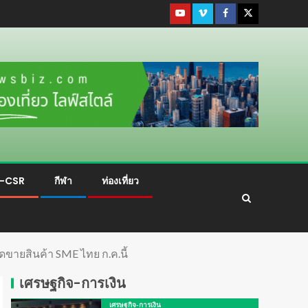
ม-CSR
กีฬา
ท่องเที่ยว
ดขายสินค้า SME ไทย ก.ค.นี้
เศรษฐกิจ-การเงิน
เศรษฐกิจ-การเงิน