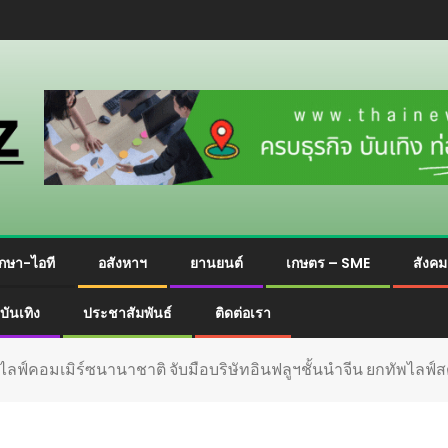
กษา-ไอที
อสังหาฯ
ยานยนต์
เกษตร – SME
สังค
บันเทิง
ประชาสัมพันธ์
ติดต่อเรา
ไลฟ์คอมเมิร์ซนานาชาติ จับมือบริษัทอินฟลูฯชั้นนำจีน ยกทัพไลฟ์ส