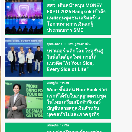
สสว. เดินหน้าหนุน MONEY
EXPO 2026 Bangkok เข้าถึง
แหล่งทุนชุมชน เสริมสร้าง
โอกาสทางการเงินแก่ผู้
ประกอบการ SME
ธุรกิจ-ตลาด
เศรษฐกิจ-การเงิน
บราเดอร์ พลิกโฉมโซลูชันสู่
ไลฟ์สไตล์ยุคใหม่ ภายใต้
แนวคิด “At Your Side,
Every Side of Life”
เศรษฐกิจ-การเงิน
Wise ขึ้นแท่น Non-Bank ราย
แรกที่ได้รับใบอนุญาตครบชุด
ในไทย เตรียมเปิดตัวฟีเจอร์
บัญชีหลายสกุลเงินสำหรับ
บุคคลทั่วไปและภาคธุรกิจ
เศรษฐกิจ-การเงิน