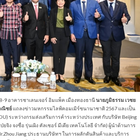
อร์ 8-9 อาคารชาเลนเจอร์ อิมแพ็ค เมืองทองธานี
นายภูมิธรรม เวชย
ณิชย์
แถลงข่าวมหกรรมไลฟ์คอมเมิร์ซนานาชาติ 2567 และเป็น
 ระหว่างกรมส่งเสริมการค้าระหว่างประเทศ กับบริษัท Beijing
จิง จงซื่อ รุ่นเผิง คัลเชอร์ มีเดีย เทคโนโลยี จำกัด) ผู้นำด้านการ
Mr.Zhou Jiang ประธานบริษัทฯ ในการผลักดันสินค้าและบริการ