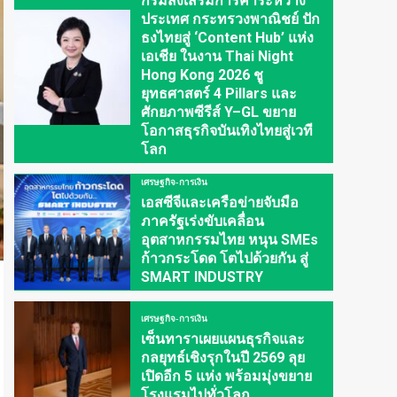
กรมส่งเสริมการค้าระหว่าง
ประเทศ กระทรวงพาณิชย์ ปัก
ธงไทยสู่ ‘Content Hub’ แห่ง
เอเชีย ในงาน Thai Night
Hong Kong 2026 ชู
ยุทธศาสตร์ 4 Pillars และ
ศักยภาพซีรีส์ Y–GL ขยาย
โอกาสธุรกิจบันเทิงไทยสู่เวที
โลก
เศรษฐกิจ-การเงิน
เอสซีจีและเครือข่ายจับมือ
ภาครัฐเร่งขับเคลื่อน
อุตสาหกรรมไทย หนุน SMEs
ก้าวกระโดด โตไปด้วยกัน สู่
SMART INDUSTRY
เศรษฐกิจ-การเงิน
เซ็นทาราเผยแผนธุรกิจและ
กลยุทธ์เชิงรุกในปี 2569 ลุย
เปิดอีก 5 แห่ง พร้อมมุ่งขยาย
โรงแรมไปทั่วโลก