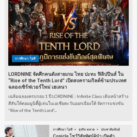
การศึกษา-ไอที
LORDNINE จัดศึกคนดังสายเกม ไทย ปะทะ ฟิลิปปินส์ ใน
“Rise of the Tenth Lord” เปิดสงครามกิลด์ข้ามประเทศ
ฉลองเซิร์ฟเวอร์ใหม่ เฮเลนา
เฉลิมฉลองครบรอบ 1 ปี LORDNINE : Infinite Class เดินหน้าสร้าง
สีสันให้คอมมูนิตี้ผู้เล่นในเอเชียตะวันออกเฉียงใต้ จัดการแข่งขัน
“Rise of the Tenth Lord”...
การศึกษา-ไอที
ธุรกิจ-ตลาด
ประชาสัมพันธ์
Conicle โชว์วิสัยทัศน์ผู้นำ เปิดตัว