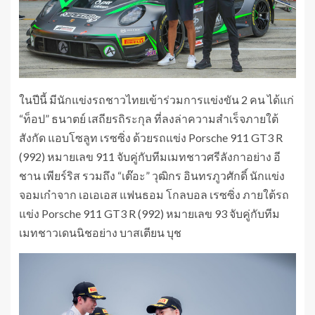
ในปีนี้ มีนักแข่งรถชาวไทยเข้าร่วมการแข่งขัน 2 คน ได้แก่
“ท็อป” ธนาตย์ เสถียรถิระกุล ที่ลงล่าความสำเร็จภายใต้
สังกัด แอบโซลูท เรซซิ่ง ด้วยรถแข่ง Porsche 911 GT3 R
(992) หมายเลข 911 จับคู่กับทีมเมทชาวศรีลังกาอย่าง อี
ชาน เพียร์ริส รวมถึง “เต๊อะ” วุฒิกร อินทรภูวศักดิ์ นักแข่ง
จอมเก๋าจาก เอเอเอส แฟนธอม โกลบอล เรซซิ่ง ภายใต้รถ
แข่ง Porsche 911 GT3 R (992) หมายเลข 93 จับคู่กับทีม
เมทชาวเดนนิชอย่าง บาสเตียน บุช