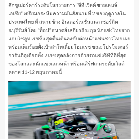
ศึกซูเปอร์คาร์ระดับโลกรายการ “จีที เวิลด์ ชาลเลนจ์
เอเชีย” เตรียมกระหึ่มความมันส์สนามที่ 2 ของฤดูกาลใน
ประเทศไทย ที่ สนามช้าง อินเตอร์เนชั่นแนล เซอร์กิต
จ.บุรีรัมย์ โดย “ท็อป” ธนาตย์ เสถียรถิระกุล นักแข่งไทยจาก
แอบโซลูท เรซซิ่ง สุดตื่นเต้นลงขับต่อหน้าแฟนชาวไทย เผย
พร้อมเต็มร้อยตั้งเป้าล่าโพเดี้ยมโฮมเรซ ขณะโปรโมเตอร์
การันตีดุเดือดทั้ง 2 เรซ สุดอลังการด้วยรถแข่งจีทีที่ดีที่สุด
ของโลกและนักแข่งแถวหน้า พร้อมเสิร์ฟเกมระดับเวิลด์
คลาส 11-12 พฤษภาคมนี้