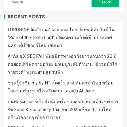
RECENT POSTS
LORDNINE จัดศึกคนดังสายเกม ไทย ปะทะ ฟิลิปปินส์ ใน
“Rise of the Tenth Lord” เปิดสงครามกิลด์ข้ามประเทศ
ฉลองเซิร์ฟเวอร์ใหม่ เฮเลนา
AirAsia X SEE FAH พันธมิตรทางธุรกิจยาวนานกว่า 20 ปี
ต่อยอดเสิร์ฟความอร่อย ยกเมนูระดับตำนาน “ข้าวหน้าไก่
ราชวงศ์” พุ่งทะยานสู่น่านฟ้า
ชวนรู้จักซิม my by NT เน็ตเร็ว แรง คุ้มค่าทั่วไทย พร้อม
โอกาสสร้างรายได้เสริมผ่าน Lazada Affiliate
อินฟอร์มา มาร์เก็ตส์ ผนึกเครือข่ายธุรกิจท่องเที่ยว-บริการ
จัด Food & Hospitality Thailand 2026เชื่อม 4 งานใหญ่
สร้างโอกาสธุรกิจครบวงจร