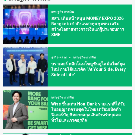
เศรษฐกิจ-การเงิน
สสว. เดินหน้าหนุน MONEY EXPO 2026
Bangkok เข้าถึงแหล่งทุนชุมชน เสริม
สร้างโอกาสทางการเงินแก่ผู้ประกอบการ
SME
ธุรกิจ-ตลาด
เศรษฐกิจ-การเงิน
บราเดอร์ พลิกโฉมโซลูชันสู่ไลฟ์สไตล์ยุค
ใหม่ ภายใต้แนวคิด “At Your Side, Every
Side of Life”
เศรษฐกิจ-การเงิน
Wise ขึ้นแท่น Non-Bank รายแรกที่ได้รับ
ใบอนุญาตครบชุดในไทย เตรียมเปิดตัว
ฟีเจอร์บัญชีหลายสกุลเงินสำหรับบุคคล
ทั่วไปและภาคธุรกิจ