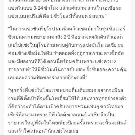
แข่งกันแบบ 3-24 ชั่วโมง แล้วแต่สนาม ส่วนใน เอเชีย จะ
แข่งแบบ สปรินต์ คือ 1 ชั่วโมง มีทั้งหมด 6 สนาม”
“ในการแข่งขันที่ ยุโรป ผมเพิ่งคว้าแชมป์มาในรุ่น ซิลเวอร์
ซึ่งเป็นความพยายามมาถึง 2 ปี ที่อยากจะผลักดันตัวเอง ก็
เลยไปแข่งในยุโรปด้วย ควบคู่กับการแข่งขันใน เอเชีย ผม
ค่อนข้างเชื่อมั่นใจทีม ว่าตลอดทั้งฤดูกาลเราจะหาเซ็ตอัพ
และมีผลงานที่ดีได้ ตอนนี้พร้อมครับ เพราะแข่งควบ 2
รายการ ทำให้มีชั่วโมงในการขับเยอะ ยิ่งขับเยอะความคุ้น
เคยและความฟิตของร่างกายก็จะคงที่”
“ทุกครั้งที่แข่งในโฮมเรซ ผมจะตื่นเต้นเสมอ อยากจะมีผล
งานที่ดี ตั้งเป้าที่จะขึ้นโพเดี้ยมให้ได้ และหากทุกอย่างลงตัว
ก็คิดว่าจะทำได้ตามเป้าครับ อยากชวนแฟนๆ ชาวไทยมา
เชียร์ที่สนาม เพราะ จีที เวิลด์ ชาลเลนจ์ เอเชีย ถือเป็น
รายการใหญ่ที่จัดในไทยเพียงปีละครั้ง เพราะฉะนั้นจะมันส์
และเร้าใจแน่นอน” นักแข่งไทยเผย