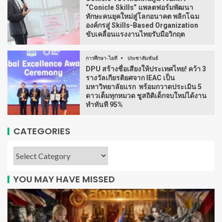
“Conicle Skills” แพลตฟอร์มพัฒนา
ทักษะคนยุคใหม่สู่โลกอนาคต พลิกโฉม
องค์กรสู่ Skills-Based Organization
ขับเคลื่อนแรงงานไทยรับมือวิกฤต
การศึกษา-ไอที
ประชาสัมพันธ์
DPU สร้างชื่อเสียงให้ประเทศไทย! คว้า 3
รางวัลเกียรติยศจาก IEAC เป็น
มหาวิทยาลัยแรก พร้อมกวาดประเมิน 5
ดาวเต็มทุกหมวด ชูสถิติเด็กจบใหม่ได้งาน
ทำทันที 95%
CATEGORIES
YOU MAY HAVE MISSED