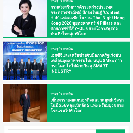
เศรษฐกิจ-การเงิน
กรมส่งเสริมการค้าระหว่างประเทศ
กระทรวงพาณิชย์ ปักธงไทยสู่ ‘Content
Hub’ แห่งเอเชีย ในงาน Thai Night Hong
Kong 2026 ชูยุทธศาสตร์ 4 Pillars และ
ศักยภาพซีรีส์ Y–GL ขยายโอกาสธุรกิจ
บันเทิงไทยสู่เวทีโลก
เศรษฐกิจ-การเงิน
เอสซีจีและเครือข่ายจับมือภาครัฐเร่งขับ
เคลื่อนอุตสาหกรรมไทย หนุน SMEs ก้าว
กระโดด โตไปด้วยกัน สู่ SMART
INDUSTRY
เศรษฐกิจ-การเงิน
เซ็นทาราเผยแผนธุรกิจและกลยุทธ์เชิงรุก
ในปี 2569 ลุยเปิดอีก 5 แห่ง พร้อมมุ่งขยาย
โรงแรมไปทั่วโลก