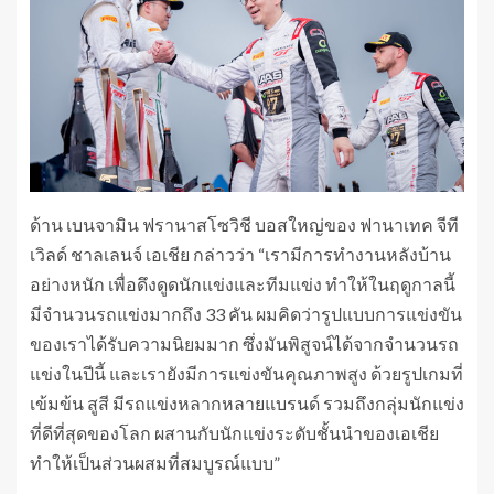
ด้าน เบนจามิน ฟรานาสโซวิชี บอสใหญ่ของ ฟานาเทค จีที
เวิลด์ ชาลเลนจ์ เอเชีย กล่าวว่า “เรามีการทำงานหลังบ้าน
อย่างหนัก เพื่อดึงดูดนักแข่งและทีมแข่ง ทำให้ในฤดูกาลนี้
มีจำนวนรถแข่งมากถึง 33 คัน ผมคิดว่ารูปแบบการแข่งขัน
ของเราได้รับความนิยมมาก ซึ่งมันพิสูจน์ได้จากจำนวนรถ
แข่งในปีนี้ และเรายังมีการแข่งขันคุณภาพสูง ด้วยรูปเกมที่
เข้มข้น สูสี มีรถแข่งหลากหลายแบรนด์ รวมถึงกลุ่มนักแข่ง
ที่ดีที่สุดของโลก ผสานกับนักแข่งระดับชั้นนำของเอเชีย
ทำให้เป็นส่วนผสมที่สมบูรณ์แบบ”