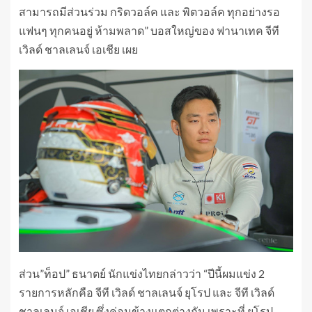
สามารถมีส่วนร่วม กริดวอล์ค และ พิตวอล์ค ทุกอย่างรอ
แฟนๆ ทุกคนอยู่ ห้ามพลาด” บอสใหญ่ของ ฟานาเทค จีที
เวิลด์ ชาลเลนจ์ เอเชีย เผย
ส่วน”ท็อป” ธนาตย์ นักแข่งไทยกล่าวว่า “ปีนี้ผมแข่ง 2
รายการหลักคือ จีที เวิลด์ ชาลเลนจ์ ยุโรป และ จีที เวิลด์
ชาลเลนจ์ เอเชีย ซึ่งค่อนข้างแตกต่างกัน เพราะที่ ยุโรป