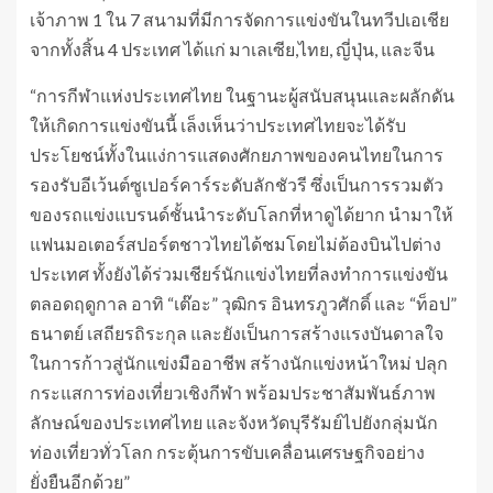
เจ้าภาพ 1 ใน 7 สนามที่มีการจัดการแข่งขันในทวีปเอเชีย
จากทั้งสิ้น 4 ประเทศ ได้แก่ มาเลเซีย,ไทย, ญี่ปุ่น, และจีน
“การกีฬาแห่งประเทศไทย ในฐานะผู้สนับสนุนและผลักดัน
ให้เกิดการแข่งขันนี้ เล็งเห็นว่าประเทศไทยจะได้รับ
ประโยชน์ทั้งในแง่การแสดงศักยภาพของคนไทยในการ
รองรับอีเว้นต์ซูเปอร์คาร์ระดับลักชัวรี ซึ่งเป็นการรวมตัว
ของรถแข่งแบรนด์ชั้นนำระดับโลกที่หาดูได้ยาก นำมาให้
แฟนมอเตอร์สปอร์ตชาวไทยได้ชมโดยไม่ต้องบินไปต่าง
ประเทศ ทั้งยังได้ร่วมเชียร์นักแข่งไทยที่ลงทำการแข่งขัน
ตลอดฤดูกาล อาทิ “เต๊อะ” วุฒิกร อินทรภูวศักดิ์ และ “ท็อป”
ธนาตย์ เสถียรถิระกุล และยังเป็นการสร้างแรงบันดาลใจ
ในการก้าวสู่นักแข่งมืออาชีพ สร้างนักแข่งหน้าใหม่ ปลุก
กระแสการท่องเที่ยวเชิงกีฬา พร้อมประชาสัมพันธ์ภาพ
ลักษณ์ของประเทศไทย และจังหวัดบุรีรัมย์ไปยังกลุ่มนัก
ท่องเที่ยวทั่วโลก กระตุ้นการขับเคลื่อนเศรษฐกิจอย่าง
ยั่งยืนอีกด้วย”