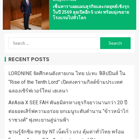
เซ็นทาราเผยแผนธุรกิจและกลยุทธ์เชิงรุก
ในปี 2569 ลุยเปิดอีก 5 แห่ง พร้อมมุ่งขยาย
โรงแรมไปทั่วโลก
RECENT POSTS
LORDNINE จัดศึกคนดังสายเกม ไทย ปะทะ ฟิลิปปินส์ ใน
“Rise of the Tenth Lord” เปิดสงครามกิลด์ข้ามประเทศ
ฉลองเซิร์ฟเวอร์ใหม่ เฮเลนา
AirAsia X SEE FAH พันธมิตรทางธุรกิจยาวนานกว่า 20 ปี
ต่อยอดเสิร์ฟความอร่อย ยกเมนูระดับตำนาน “ข้าวหน้าไก่
ราชวงศ์” พุ่งทะยานสู่น่านฟ้า
ชวนรู้จักซิม my by NT เน็ตเร็ว แรง คุ้มค่าทั่วไทย พร้อม