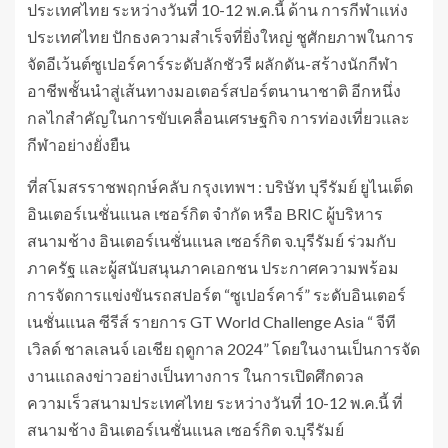
ประเทศไทย ระหว่างวันที่ 10-12 พ.ค.นี้ ด้าน การกีฬาแห่ง
ประเทศไทย ปักธงความสำเร็จที่ยิ่งใหญ่ ชูศักยภาพในการ
จัดอีเว้นต์ซูเปอร์คาร์ระดับลักชัวรี ผลักดัน-สร้างนักกีฬา
อาชีพชั้นนำสู่เส้นทางมอเตอร์สปอร์ตนานาชาติ อีกหนึ่ง
กลไกสำคัญในการขับเคลื่อนเศรษฐกิจ การท่องเที่ยวและ
กีฬาอย่างยั่งยืน
ที่สโมสรราชพฤกษ์คลับ กรุงเทพฯ : บริษัท บุรีรัมย์ ยูไนเต็ด
อินเตอร์เนชั่นแนล เซอร์กิต จำกัด หรือ BRIC ผู้บริหาร
สนามช้าง อินเตอร์เนชั่นแนล เซอร์กิต จ.บุรีรัมย์ ร่วมกับ
ภาครัฐ และผู้สนับสนุนภาคเอกชน ประกาศความพร้อม
การจัดการแข่งขันรถสปอร์ต “ซูเปอร์คาร์” ระดับอินเตอร์
เนชั่นแนล ซีรีส์ รายการ GT World Challenge Asia “ จีที
เวิลด์ ชาลเลนจ์ เอเชีย ฤดูกาล 2024” โดยในงานเป็นการจัด
งานแถลงข่าวอย่างเป็นทางการ ในการเปิดศึกดวล
ความเร็วสนามประเทศไทย ระหว่างวันที่ 10-12 พ.ค.นี้ ที่
สนามช้าง อินเตอร์เนชั่นแนล เซอร์กิต จ.บุรีรัมย์