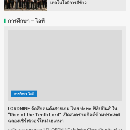
เทคโนโลยีการสีข้าว
การศึกษา – ไอที
การศึกษา-ไอที
LORDNINE จัดศึกคนดังสายเกม ไทย ปะทะ ฟิลิปปินส์ ใน
“Rise of the Tenth Lord” เปิดสงครามกิลด์ข้ามประเทศ
ฉลองเซิร์ฟเวอร์ใหม่ เฮเลนา
เฉลิมฉลองครบรอบ 1 ปี LORDNINE : Infinite Class เดินหน้าสร้าง