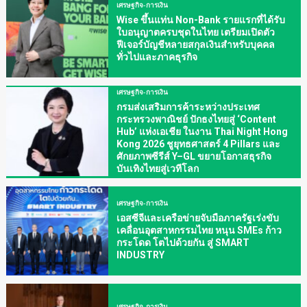
เศรษฐกิจ-การเงิน
Wise ขึ้นแท่น Non-Bank รายแรกที่ได้รับ
ใบอนุญาตครบชุดในไทย เตรียมเปิดตัว
ฟีเจอร์บัญชีหลายสกุลเงินสำหรับบุคคล
ทั่วไปและภาคธุรกิจ
เศรษฐกิจ-การเงิน
กรมส่งเสริมการค้าระหว่างประเทศ
กระทรวงพาณิชย์ ปักธงไทยสู่ ‘Content
Hub’ แห่งเอเชีย ในงาน Thai Night Hong
Kong 2026 ชูยุทธศาสตร์ 4 Pillars และ
ศักยภาพซีรีส์ Y–GL ขยายโอกาสธุรกิจ
บันเทิงไทยสู่เวทีโลก
เศรษฐกิจ-การเงิน
เอสซีจีและเครือข่ายจับมือภาครัฐเร่งขับ
เคลื่อนอุตสาหกรรมไทย หนุน SMEs ก้าว
กระโดด โตไปด้วยกัน สู่ SMART
INDUSTRY
เศรษฐกิจ-การเงิน