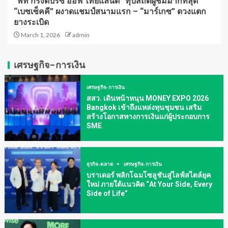
“พีที กรังด์ปรีซ์ ออฟ ไทยแลนด์” ทุบสถิติผู้ชมมากที่สุด
“เบซเซ็คคี” ผงาดแชมป์สนามแรก – “มาร์เกซ” ดวงแตก
ยางระเบิด
March 1, 2026
admin
เศรษฐกิจ-การเงิน
เศรษฐกิจ-การเงิน
สสว. เดินหน้าหนุน MONEY EXPO 2026
Bangkok เข้าถึงแหล่งทุนชุมชน เสริม
สร้างโอกาสทางการเงินแก่ผู้ประกอบการ
SME
ธุรกิจ-ตลาด
เศรษฐกิจ-การเงิน
บราเดอร์ พลิกโฉมโซลูชันสู่ไลฟ์สไตล์ยุค
ใหม่ ภายใต้แนวคิด “At Your Side, Every
Side of Life”