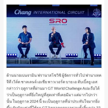
ด้านนายเบนจามิน ฟรานาสโซวิซิ ผู้จัดการทั่วไป ฟานาเทค
จีที เวิล์ด ชาลเลนจ์ เอเชีย พาวเวอร์ด บาย เอ ดับเบิ้ลยู เอส
กล่าวว่า ฤดูกาลที่ผ่านมา GT World Challenge Asia ถือได้
ว่าเป็นฤดูกาลที่ยิ่งใหญ่ที่สุดเท่าที่เคยมีมา แต่มากไปกว่า
นั้น ในฤดูกาล 2024 นี้ จะเป็นฤดูกาลที่น่าประทับใจมากยิ่ง
ขึ้น กับนักแข่งที่ใช้รถ GT3 ตลอดฤดูกาลรวมทั้งสิ้นกว่า 33