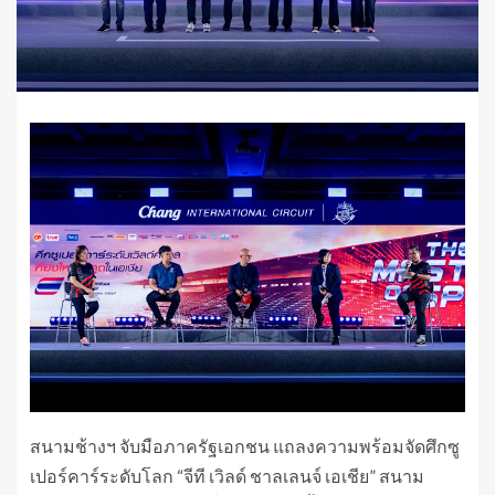
สนามช้างฯ จับมือภาครัฐเอกชน แถลงความพร้อมจัดศึกซู
เปอร์คาร์ระดับโลก “จีที เวิลด์ ชาลเลนจ์ เอเชีย” สนาม