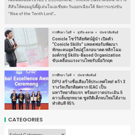
สีสันให้คอมมูนิตี้ผู้เล่นในเอเชียตะวันออกเฉียงใต้ จัดการแข่งขัน
“Rise of the Tenth Lord”...
การศึกษา-ไอที
ธุรกิจ-ตลาด
ประชาสัมพันธ์
Conicle โชว์วิสัยทัศน์ผู้นำ เปิดตัว
“Conicle Skills” แพลตฟอร์มพัฒนา
ทักษะคนยุคใหม่สู่โลกอนาคต พลิกโฉม
องค์กรสู่ Skills-Based Organization
ขับเคลื่อนแรงงานไทยรับมือวิกฤต
การศึกษา-ไอที
ประชาสัมพันธ์
DPU สร้างชื่อเสียงให้ประเทศไทย! คว้า 3
รางวัลเกียรติยศจาก IEAC เป็น
มหาวิทยาลัยแรก พร้อมกวาดประเมิน 5
ดาวเต็มทุกหมวด ชูสถิติเด็กจบใหม่ได้งาน
ทำทันที 95%
CATEGORIES