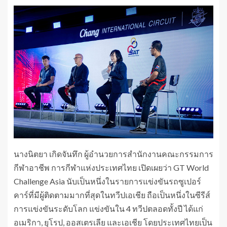
นางนิตยา เกิดจันทึก ผู้อำนวยการสำนักงานคณะกรรมการ
กีฬาอาชีพ การกีฬาแห่งประเทศไทย เปิดเผยว่า GT World
Challenge Asia นับเป็นหนึ่งในรายการแข่งขันรถซูเปอร์
คาร์ที่มีผู้ติดตามมากที่สุดในทวีปเอเชีย ถือเป็นหนึ่งในซีรีส์
การแข่งขันระดับโลก แข่งขันใน 4 ทวีปตลอดทั้งปี ได้แก่
อเมริกา, ยุโรป, ออสเตรเลีย และเอเชีย โดยประเทศไทยเป็น