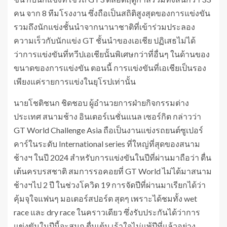
คน จาก 8 ทีมโรงงาน ซึ่งถือเป็นสถิติสูงสุดของการแข่งขัน
รวมถึงนักแข่งชั้นนำจากนานาชาติที่เข้าร่วมประลอง
ความเร็วกับนักแข่ง GT ชั้นนำของเอเชีย ปฏิเสธไม่ได้
ว่าการแข่งขันที่ทวีปเอเชียนั้นพิเศษกว่าที่อื่นๆ ในด้านของ
ขนาดของการแข่งขัน ตอนนี้ การแข่งขันที่เอเชียเป็นรอง
เพียงแค่รายการแข่งในยุโรปเท่านั้น
นายโชติชนก ชิดชอบ ผู้อำนวยการฝ่ายกิจกรรมต่าง
ประเทศ สนามช้าง อินเตอร์เนชั่นแนล เซอร์กิต กล่าวว่า
GT World Challenge Asia ถือเป็นงานแข่งรถยนต์ซูเปอร์
คาร์ในระดับ International series ที่ใหญ่ที่สุดของสนาม
ช้างฯ ในปี 2024 สำหรับการแข่งขันในปีที่ผ่านมาถือว่า ตื่น
เต้นครบรสชาติ สมการรอคอยที่ GT World ไม่ได้มาสนาม
ช้างฯไป 2 ปี ในช่วงโควิด 19 การจัดปีที่ผ่านมาเรียกได้ว่า
คุ้มจุใจแฟนๆ มอเตอร์สปอร์ต สุดๆ เพราะได้ชมทั้ง wet
race และ dry race ในคราวเดียว ซึ่งรับประกันได้ว่าการ
แข่งขันในปีนี้จะสนุก ตื่นเต้น เร้าใจไม่แพ้ปีที่แล้วอย่าง