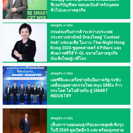
ฟีเจอร์บัญชีหลายสกุลเงินสำหรับบุคคล
ทั่วไปและภาคธุรกิจ
เศรษฐกิจ-การเงิน
กรมส่งเสริมการค้าระหว่างประเทศ
กระทรวงพาณิชย์ ปักธงไทยสู่ ‘Content
Hub’ แห่งเอเชีย ในงาน Thai Night Hong
Kong 2026 ชูยุทธศาสตร์ 4 Pillars และ
ศักยภาพซีรีส์ Y–GL ขยายโอกาสธุรกิจ
บันเทิงไทยสู่เวทีโลก
เศรษฐกิจ-การเงิน
เอสซีจีและเครือข่ายจับมือภาครัฐเร่งขับ
เคลื่อนอุตสาหกรรมไทย หนุน SMEs ก้าว
กระโดด โตไปด้วยกัน สู่ SMART
INDUSTRY
เศรษฐกิจ-การเงิน
เซ็นทาราเผยแผนธุรกิจและกลยุทธ์เชิงรุก
ในปี 2569 ลุยเปิดอีก 5 แห่ง พร้อมมุ่งขยาย