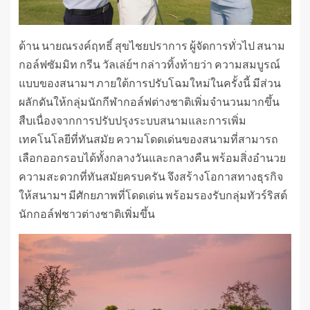
ด้าน นายณรงค์ฤทธิ์ สุขไชยปราการ ผู้จัดการทั่วไป สนาม
กอล์ฟซัมมิท กรีน วัลเล่ย์ฯ กล่าวทิ้งท้ายว่า ความสมบูรณ์
แบบของสนามฯ ภายใต้การปรับโฉมใหม่ในครั้งนี้ มีส่วน
ผลักดันให้กลุ่มนักกีฬากอล์ฟต่างชาติเพิ่มจำนวนมากขึ้น
สืบเนื่องจากการปรับปรุงระบบสนามและการเพิ่ม
เทคโนโลยีที่ทันสมัย ความโดดเด่นของสนามที่สามารถ
เลือกออกรอบได้ทั้งกลางวันและกลางคืน พร้อมสิ่งอำนวย
ความสะดวกที่ทันสมัยครบครัน จึงสร้างโอกาสทางธุรกิจ
ให้สนามฯ มีศักยภาพที่โดดเด่น พร้อมรองรับกลุ่มทัวร์ริสต์
นักกอล์ฟชาวต่างชาติเพิ่มขึ้น