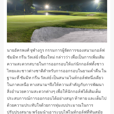
นายอัครพงศ์ จุฬางกูร กรรมการผู้จัดการของสนามกอล์ฟ
ซัมมิท กรีน วัลเล่ย์ เชียงใหม่ กล่าวว่า เพื่อเป็นการเพิ่มเติม
ความสะดวกสบายในการออกรอบให้แก่นักกอล์ฟทั้งชาว
ไทยและชาวต่างชาติสำหรับการออกรอบในยามค่ำคืน ใน
ฐานะที่ ซัมมิท กรีน วัลเล่ย์ เป็นสนามไนท์กอล์ฟหนึ่งเดียว
ในภาคเหนือ ทางสนามฯจึงให้ความสำคัญกับการพัฒนา
สิ่งอำนวยความสะดวกต่างๆ เพื่อให้นักกอล์ฟได้เติมเต็ม
ประสบการณ์การออกรอบได้อย่างสนุก ท้าทาย และเต็มไป
ด้วยความประทับใจด้วยการทุ่มงบประมาณในการ
ปรับปรุงสนาม พร้อมนำเอาระบบไฟไนท์กอล์ฟที่ทันสมัย