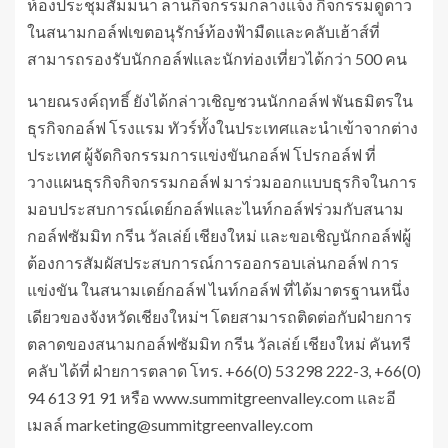
ห้องประชุมสัมมนา ลานกิจกรรมกลางแจ้ง กิจกรรมดูดาว
ในสนามกอล์ฟเขตอนุรักษ์ท้องฟ้ามืดและคลับเฮ้าส์ที่
สามารถรองรับนักกอล์ฟและนักท่องเที่ยวได้กว่า 500 คน
นายณรงค์ฤทธิ์ ยังได้กล่าวเชิญชวนนักกอล์ฟ พันธมิตรใน
ธุรกิจกอล์ฟ โรงแรม ทัวร์ทั้งในประเทศและนำเข้าจากต่าง
ประเทศ ผู้จัดกิจกรรมการแข่งขันกอล์ฟ โปรกอล์ฟ ที่
วางแผนธุรกิจกิจกรรมกอล์ฟ มาร่วมออกแบบธุรกิจในการ
มอบประสบการณ์เดย์กอล์ฟและไนท์กอล์ฟร่วมกับสนาม
กอล์ฟซัมมิท กรีน วัลเล่ย์ เชียงใหม่ และขอเชิญนักกอล์ฟผู้
ต้องการสัมผัสประสบการณ์การออกรอบเล่นกอล์ฟ การ
แข่งขัน ในสนามเดย์กอล์ฟ ไนท์กอล์ฟ ที่ได้มาตรฐานหนึ่ง
เดียวของจังหวัดเชียงใหม่ฯ โดยสามารถติดต่อกับฝ่ายการ
ตลาดของสนามกอล์ฟซัมมิท กรีน วัลเล่ย์ เชียงใหม่ คันทรี
คลับ ได้ที่ ฝ่ายการตลาด โทร. +66(0) 53 298 222-3, +66(0)
94 613 91 91 หรือ www.summitgreenvalley.com และอี
เมลล์ marketing@summitgreenvalley.com