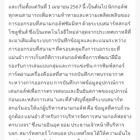
และเริ่มตั้งแต่วันที่ 1 เมษายน 2567 นี้ เป็นต้นไป นักกอล์ฟ
ทุกคนสามารถเพิ่มความท้าทายและความเพลิดเพลินของ
การออกรอบที่สนามกอล์ฟซัมมิทฯ ด้วยระบบสมาร์ทสกอร์
โซลูชั่นส์ ซึ่งเป็นเทคโนโลยีใหม่ล่าสุดจากประเทศเกาหลีที่
จะมาเติมเต็มระบบการบันทึกข้อมูลและคะแนนระหว่าง
การออกรอบที่สนามฯ ที่ครอบคลุมถึงการบอกระยะที่
แม่นยำ การเก็บสถิติการเล่นกอล์ฟเพื่อการพัฒนาฝีมือ
รองรับการเล่นแบบกลุ่มและการแข่งขัน การพิมพ์สกอร์
การ์ดผ่านเครื่องคีออสที่สามารถบันทึกภาพบรรยากาศ
ระหว่างการออกรอบ การบันทึกภาพข้อมูลอุปกรณ์การ
เล่นกอล์ฟเพื่อการตรวจสอบและยืนยันสภาพของอุปกรณ์
ก่อนและหลังการเล่น “และที่สำคัญที่สุดที่ระบบสมาร์ท
สกอร์มอบให้แก่ผู้บริหารสนามกอล์ฟ คือ ข้อมูลที่ครบถ้วน
ถูกต้อง แม่นยำ สำหรับการบริหารจัดการสนามกอล์ฟอย่าง
ครบวงจร” ซึ่งนายอินอุค ยอม ประธานเจ้าหน้าที่บริหาร
บจก. สมาร์ทสกอร์ โกลบอล ประเทศไทย ได้ให้ความมั่นใจ