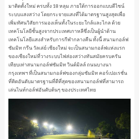
มาติดตั้งใหม่ ครบทั้ง 18 หลุม ภายใต้การออกแบบดีไซน์
ระบบแสงสว่าง โดยกระจายแสงที่ได้มาตรฐานสูงสุดเพื่อ
เพิ่มทัศนวิสัยการมองเห็นทั้งในระยะใกล้และไกล ด้วย
เทคโนโลยีชั้นสูงจากประเทศเกาหลีซึ่งเป็นผู้นำด้าน
เทคโนโลยีแสงสำหรับการกีฬากลางคืน ทั้งนี้ สนามกอล์ฟ
ซัมมิท กรีน วัลเล่ย์ เชียงใหม่ จะเป็นสนามกอล์ฟแห่งแรก
ของเชียงใหม่ที่วางระบบไฟส่องสว่างทันสมัยครบครัน
เทียบเท่าสนามกอล์ฟซัมมิท วินด์มิลล์ ถนนบางนา
กรุงเทพฯ ที่เป็นสนามกอล์ฟของกลุ่มซัมมิท คอร์เปอเรชั่น
ที่ติดอันดับมาตรฐานที่ดีที่สุดของสนามกอล์ฟที่สามารถ
เล่นไนท์กอล์ฟอันดับต้นๆ ของประเทศไทย