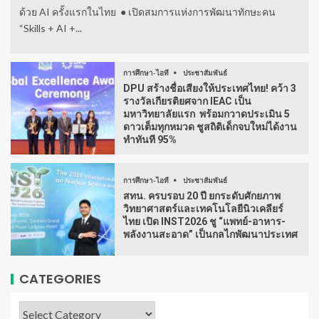
ด้วย AI ครั้งแรกในไทย ● เปิดสมการแห่งการพัฒนาทักษะคน
“Skills + AI +...
การศึกษา-ไอที
ประชาสัมพันธ์
DPU สร้างชื่อเสียงให้ประเทศไทย! คว้า 3
รางวัลเกียรติยศจาก IEAC เป็น
มหาวิทยาลัยแรก พร้อมกวาดประเมิน 5
ดาวเต็มทุกหมวด ชูสถิติเด็กจบใหม่ได้งาน
ทำทันที 95%
การศึกษา-ไอที
ประชาสัมพันธ์
สทน. ครบรอบ 20 ปี ยกระดับศักยภาพ
วิทยาศาสตร์และเทคโนโลยีนิวเคลียร์
ไทย เปิด INST2026 ชู “แพทย์-อาหาร-
พลังงานสะอาด” เป็นกลไกพัฒนาประเทศ
CATEGORIES