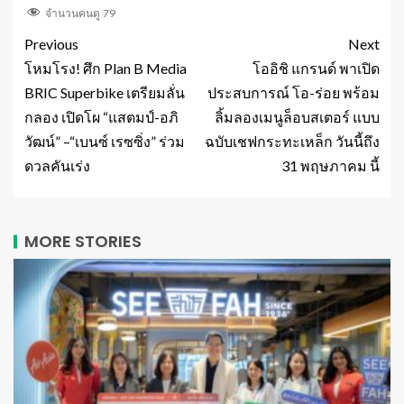
จำนวนคนดู
79
Previous
Next
โหมโรง! ศึก Plan B Media
โออิชิ แกรนด์ พาเปิด
BRIC Superbike เตรียมลั่น
ประสบการณ์ โอ-ร่อย พร้อม
กลอง เปิดโผ “แสตมป์-อภิ
ลิ้มลองเมนูล็อบสเตอร์ แบบ
วัฒน์” –“เบนซ์ เรซซิ่ง” ร่วม
ฉบับเชฟกระทะเหล็ก วันนี้ถึง
ดวลคันเร่ง
31 พฤษภาคม นี้
MORE STORIES