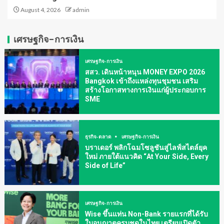
August 4, 2026
admin
เศรษฐกิจ-การเงิน
เศรษฐกิจ-การเงิน
สสว. เดินหน้าหนุน MONEY EXPO 2026
Bangkok เข้าถึงแหล่งทุนชุมชน เสริม
สร้างโอกาสทางการเงินแก่ผู้ประกอบการ
SME
ธุรกิจ-ตลาด
เศรษฐกิจ-การเงิน
บราเดอร์ พลิกโฉมโซลูชันสู่ไลฟ์สไตล์ยุค
ใหม่ ภายใต้แนวคิด “At Your Side, Every
Side of Life”
เศรษฐกิจ-การเงิน
Wise ขึ้นแท่น Non-Bank รายแรกที่ได้รับ
ใบอนุญาตครบชุดในไทย เตรียมเปิดตัว