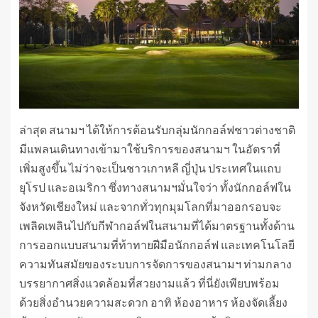
ล่าสุด สนามฯ ได้ให้การต้อนรับกลุ่มนักกอล์ฟชาวต่างชาติ
มีแพลนเดินทางเข้ามาใช้บริการของสนามฯ ในอัตราที่
เพิ่มสูงขึ้น ไม่ว่าจะเป็นชาวเกาหลี ญี่ปุ่น ประเทศในแถบ
ยุโรป และอเมริกา ซึ่งทางสนามฯมั่นใจว่า ทั้งนักกอล์ฟใน
จังหวัดเชียงใหม่ และจากทั่วทุกมุมโลกที่มาออกรอบจะ
เพลิดเพลินไปกับกีฬากอล์ฟในสนามที่ได้มาตรฐานทั้งด้าน
การออกแบบสนามที่ท้าทายฝีมือนักกอล์ฟ และเทคโนโลยี
ความทันสมัยของระบบการจัดการของสนามฯ ท่ามกลาง
บรรยากาศสิ่งแวดล้อมที่สวยงามแล้ว ที่นี่ยังเพียบพร้อม
ด้วยสิ่งอำนวยความสะดวก อาทิ ห้องอาหาร ห้องจัดเลี้ยง