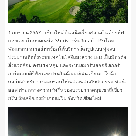
1 เมษายน 2567 – เชียงใหม่ ยืนหนึ่งเรื่องสนามไนท์กอล์ฟ
แห่งเดียวในภาคเหนือ “ซัมมิท กรีน วัลเล่ย์” ปรับโฉม
พัฒนาสนามกอล์ฟพร้อมให้บริการเต็มรูปแบบ ทุ่มงบ
ประมาณติดตั้งระบบเทคโนโลยีแสงสว่าง LED เป็นมิตรต่อ
สิ่งแวดล้อม ครบ 18 หลุม และระบบสมาร์ทสกอร์ สกอร์
การ์ดแบบดิจิทัล และประกันนักกอล์ฟนวกิจ เอาใจนัก
กอล์ฟสำหรับการออกรอบให้เพลิดเพลินกับกิจกรรมเพลย์-
ออฟ ท่ามกลางความร่มรื่นของบรรยากาศหุบเขาสีเขียว
กรีน วัลเล่ย์ ของอำเภอแม่ริม จังหวัดเชียงใหม่