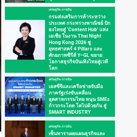
เศรษฐกิจ-การเงิน
กรมส่งเสริมการค้าระหว่าง
ประเทศ กระทรวงพาณิชย์ ปัก
ธงไทยสู่ ‘Content Hub’ แห่ง
เอเชีย ในงาน Thai Night
Hong Kong 2026 ชู
ยุทธศาสตร์ 4 Pillars และ
ศักยภาพซีรีส์ Y–GL ขยาย
โอกาสธุรกิจบันเทิงไทยสู่เวที
โลก
เศรษฐกิจ-การเงิน
เอสซีจีและเครือข่ายจับมือ
ภาครัฐเร่งขับเคลื่อน
อุตสาหกรรมไทย หนุน SMEs
ก้าวกระโดด โตไปด้วยกัน สู่
SMART INDUSTRY
เศรษฐกิจ-การเงิน
เซ็นทาราเผยแผนธุรกิจและ