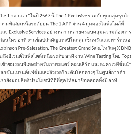
e 1 กล่าวว่า “ในปี 2567 นี้ The 1 Exclusive ร่วมกับทุกกลุ่มธุรกิจ
 ความพิเศษเหนือระดับบน The 1 APP ผ่าน 4 มุมมองไลฟ์สไตล์ที่
ng และ Exclusive Services อย่างหลากหลายครอบคลุมความต้องการ
ลูซีฟก่อนใคร อาทิ งานช้อปสำคัญแห่งปีในกลุ่มเซ็นทรัลและพาร์ทเนอ
 Robinson Pre-Salesation, The Greatest Grand Sale, ไทวัสดุ X BNB
ถึงอีเวนต์ไลฟ์สไตล์เหนือระดับ อาทิ งาน Wine Tasting โดย Tops
ธิ์เข้าชมรอบพิเศษสำหรับภาพยนตร์ คอนเสิร์ต และละครเวทีชั้นนำ
ชั่นแบรนด์แฟชั่นและจิวเวลรี่ระดับโลกต่างๆ ในศูนย์การค้า
ายังมอบสิทธิประโยชน์ที่ดีที่สุดให้สมาชิกตลอดทั้งปี อาทิ