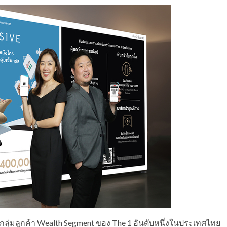
กลุ่มลูกค้า Wealth Segment ของ The 1 อันดับหนึ่งในประเทศไทย