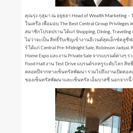
คุณรุ่ง กุสุมา ณ อยุธยา Head of Wealth Marketing – Th
ในเครือ เพื่อมอบ The Best Central Group Privileges
สมาชิกโปรดปราน ได้แก่ Shopping, Dining, Traveli
ไม่ว่าจะเป็น สิทธิ์รับเชิญเข้างานอีเวนต์สุดเอ็กซ์ค
ร์ ได้แก่ Central Pre-Midnight Sale, Robinson Jadyai,
Home Expo และงาน Private Sale จากแบรนด์ต่างๆ รวม
Food Hall งาน Test Drive แบรนด์รถหรูระดับโลก สิท
ตลอดปีจากทางเซ็นทรัลพัฒนา รวมไปถึงงานเปิดคอลเลก
ของเซ็นทรัลพัฒนาและเซ็นทรัล เอ็มบาสซี นอกจากนี้ เร