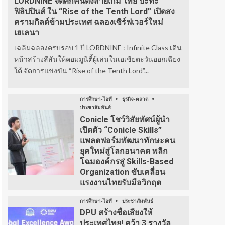
LORDNINE จัดศึกคนดังสายเกม ไทย ปะทะ
ฟิลิปปินส์ ใน “Rise of the Tenth Lord” เปิดสง
ครามกิลด์ข้ามประเทศ ฉลองเซิร์ฟเวอร์ใหม่
เฮเลนา
เฉลิมฉลองครบรอบ 1 ปี LORDNINE : Infinite Class เดิน
หน้าสร้างสีสันให้คอมมูนิตี้ผู้เล่นในเอเชียตะวันออกเฉียง
ใต้ จัดการแข่งขัน “Rise of the Tenth Lord”...
การศึกษา-ไอที
ธุรกิจ-ตลาด
ประชาสัมพันธ์
Conicle โชว์วิสัยทัศน์ผู้นำ
เปิดตัว “Conicle Skills”
แพลตฟอร์มพัฒนาทักษะคน
ยุคใหม่สู่โลกอนาคต พลิก
โฉมองค์กรสู่ Skills-Based
Organization ขับเคลื่อน
แรงงานไทยรับมือวิกฤต
การศึกษา-ไอที
ประชาสัมพันธ์
DPU สร้างชื่อเสียงให้
ประเทศไทย! คว้า 3 รางวัล