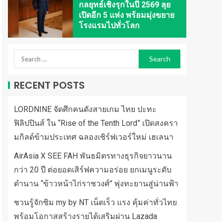
กลยุทธ์เชิงรุกในปี 2569 ลุย
เปิดอีก 5 แห่ง พร้อมมุ่งขยาย
โรงแรมไปทั่วโลก
RECENT POSTS
LORDNINE จัดศึกคนดังสายเกม ไทย ปะทะ
ฟิลิปปินส์ ใน “Rise of the Tenth Lord” เปิดสงครา
มกิลด์ข้ามประเทศ ฉลองเซิร์ฟเวอร์ใหม่ เฮเลนา
AirAsia X SEE FAH พันธมิตรทางธุรกิจยาวนาน
กว่า 20 ปี ต่อยอดเสิร์ฟความอร่อย ยกเมนูระดับ
ตำนาน “ข้าวหน้าไก่ราชวงศ์” พุ่งทะยานสู่น่านฟ้า
ชวนรู้จักซิม my by NT เน็ตเร็ว แรง คุ้มค่าทั่วไทย
พร้อมโอกาสสร้างรายได้เสริมผ่าน Lazada