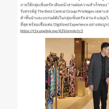
ภายใต้กลุ่มเซ็นทรัล เดินหน้าสานต่อความสำเร็จของ Th
รังสรรค์สู่ The Best Central Group Privileges เฉพ
ค้าชั้นนำและแบรนด์ดังในกลุ่มเซ็นทรัล ผ่าน 4 แง่มุมไ
ที่สุด พร้อมเชื่อมต่อ Digitized Experience อย่างส
https://t1x.onelink.me/XZji/ormlo1c2