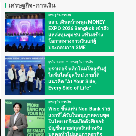
เศรษฐกิจ-การเงิน
เศรษฐกิจ-การเงิน
สสว. เดินหน้าหนุน MONEY
EXPO 2026 Bangkok เข้าถึง
แหล่งทุนชุมชน เสริมสร้าง
โอกาสทางการเงินแก่ผู้
ประกอบการ SME
ธุรกิจ-ตลาด
เศรษฐกิจ-การเงิน
บราเดอร์ พลิกโฉมโซลูชันสู่
ไลฟ์สไตล์ยุคใหม่ ภายใต้
แนวคิด “At Your Side,
Every Side of Life”
เศรษฐกิจ-การเงิน
Wise ขึ้นแท่น Non-Bank ราย
แรกที่ได้รับใบอนุญาตครบชุด
ในไทย เตรียมเปิดตัวฟีเจอร์
บัญชีหลายสกุลเงินสำหรับ
บุคคลทั่วไปและภาคธุรกิจ