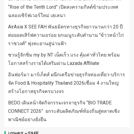
“Rise of the Tenth Lord” เปิดสงครามกิลด์ข้ามประเทศ
ฉลองเซิร์ฟเวอร์ใหม่ เฮเลนา
AirAsia X SEE FAH พันธมิตรทางธุรกิจยาวนานกว่า 20 ปี
ต่อยอดเสิร์ฟความอร่อย ยกเมนูระดับตำนาน “ข้าวหน้าไก่
ราชวงศ์” พุ่งทะยานสู่น่านฟ้า
ชวนรู้จักซิม my by NT เน็ตเร็ว แรง คุ้มค่าทั่วไทย พร้อม
โอกาสสร้างรายได้เสริมผ่าน Lazada Affiliate
อินฟอร์มา มาร์เก็ตส์ ผนึกเครือข่ายธุรกิจท่องเที่ยว-บริการ
จัด Food & Hospitality Thailand 2026เชื่อม 4 งานใหญ่
สร้างโอกาสธุรกิจครบวงจร
BEDO เดินหน้าจัดกิจกรรมเจรจาธุรกิจ “BIO TRADE
CONNECT 2026” ยกระดับผลิตภัณฑ์ท้องถิ่นสู่ตลาดเชิง
พาณิชย์อย่างยั่งยืน
เกษตร -SME