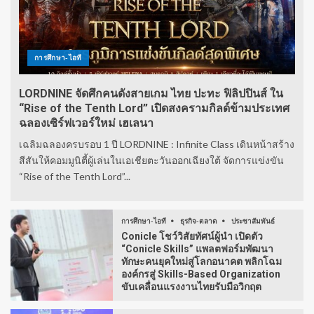
การศึกษา-ไอที
LORDNINE จัดศึกคนดังสายเกม ไทย ปะทะ ฟิลิปปินส์ ใน
“Rise of the Tenth Lord” เปิดสงครามกิลด์ข้ามประเทศ
ฉลองเซิร์ฟเวอร์ใหม่ เฮเลนา
เฉลิมฉลองครบรอบ 1 ปี LORDNINE : Infinite Class เดินหน้าสร้าง
สีสันให้คอมมูนิตี้ผู้เล่นในเอเชียตะวันออกเฉียงใต้ จัดการแข่งขัน
“Rise of the Tenth Lord”...
การศึกษา-ไอที
ธุรกิจ-ตลาด
ประชาสัมพันธ์
Conicle โชว์วิสัยทัศน์ผู้นำ เปิดตัว
“Conicle Skills” แพลตฟอร์มพัฒนา
ทักษะคนยุคใหม่สู่โลกอนาคต พลิกโฉม
องค์กรสู่ Skills-Based Organization
ขับเคลื่อนแรงงานไทยรับมือวิกฤต