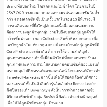
Brand ที่แปลกใหม่ โดดเด่น และไม่ซ้ำใคร โดยภายในปี
2567 O&B วางแผนออกคอลลาบอเรชันคอลเลกชัน ไม่ต่ำ
กว่า 4 คอลเลกชัน ซึ่งเป็นครั้งแรกในรอบ 13 ปีที่เราจะมี
การเฉลิมฉลองที่ยิ่งใหญ่ลักษณะนี้ เพื่อตอบสนองความ
ต้องการของลูกค้าทุกกลุ่ม รวมไปถึงขยายกลุ่มลูกค้าให้
กว้างขึ้น ผ่านการออก Collection สินค้าที่หลากหลาย เพื่อ
เอาใจลูกค้าในแต่ละกลุ่ม และเพื่อตอบโจทย์กลุ่มลูกค้าที่มี
Core Preference เดียวกัน คือ การให้ความสำคัญกับ
คุณภาพของรองเท้า ทั้งนี้สินค้าใหม่ที่จะออกมาจะยังคง
คุณภาพและความสวมใส่สบายตามคอนเซ็ปต์ของแบรนด์
ครอบคลุมไปถึงเทรนด์ตลาดออนไลน์ โดยแบรนด์มีการทำ
Targeted Marketing มากขึ้น เพื่อให้สอดคล้องกับทิศทาง
ของแบรนด์ ทั้งเปิดตัวสินค้ารุ่นใหม่ อย่าง Romeo Loafer
ซึ่งเป็นรองเท้า Boyish Style ดังนั้น การทำการตลาดเชิง
ดิจิตอล เพื่อเข้าถึงกลุ่ม Boyish นี้ จึงต้องทำอย่างมีกลยุทธ์
เพื่อให้ได้ลูกค้าที่ตรงกลุ่มเป้าหมาย