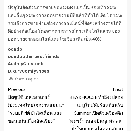
ปัจจุบันสัดส่วนการขายของ O&B แยกเป็น รองเท้า 80%
และอื่นๆ 20% จากยอดขายรวมปีที่แล้วที่ทำได้ เติบโต 15%
รวมถึงการขายผ่านช่องทางออนไลน์ที่ยังคงสร้างรายได้ที่
ดีอย่างต่อเนื่อง โดยจากคาดการณ์การเติมโตในส่วนของ
ยอดขายจากออนไลน์และโซเชียล เพิ่มเป็น 40%
oandb
oandbotherbestfriends
AudreyCrestonb
LuxuryComfyShoes
จำนวนคนดู
133
Previous
Next
มิตซูบิชิ เอลเลเวเตอร์
BEARHOUSE ทำถึง! ปล่อย
(ประเทศไทย) จัดงานสัมมนา
เมนูใหม่ดับร้อนต้อนรับ
“ระบบลิฟต์ บันไดเลื่อน และ
Summer เปิดตัวเครื่องดื่ม
ขอนแก่นเมืองอัจฉริยะ”
“มะพร้าวหอมปั่นนุ่มมัทฉะ”
ยิ่งใหญ่กลางไอคอนสยาม