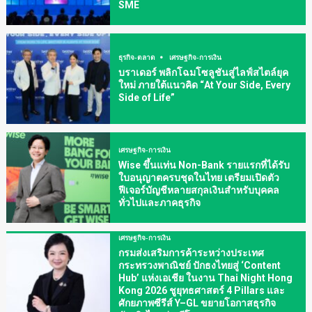
SME
ธุรกิจ-ตลาด
เศรษฐกิจ-การเงิน
บราเดอร์ พลิกโฉมโซลูชันสู่ไลฟ์สไตล์ยุค
ใหม่ ภายใต้แนวคิด “At Your Side, Every
Side of Life”
เศรษฐกิจ-การเงิน
Wise ขึ้นแท่น Non-Bank รายแรกที่ได้รับ
ใบอนุญาตครบชุดในไทย เตรียมเปิดตัว
ฟีเจอร์บัญชีหลายสกุลเงินสำหรับบุคคล
ทั่วไปและภาคธุรกิจ
เศรษฐกิจ-การเงิน
กรมส่งเสริมการค้าระหว่างประเทศ
กระทรวงพาณิชย์ ปักธงไทยสู่ ‘Content
Hub’ แห่งเอเชีย ในงาน Thai Night Hong
Kong 2026 ชูยุทธศาสตร์ 4 Pillars และ
ศักยภาพซีรีส์ Y–GL ขยายโอกาสธุรกิจ