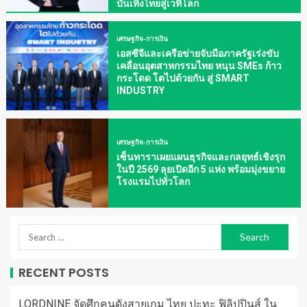
บันเทิงไทยสู่เวทีโลก
เศรษฐกิจ-การเงิน
เอสซีจีและเครือข่ายจับมือภาครัฐเร่งขับ
เคลื่อนอุตสาหกรรมไทย หนุน SMEs ก้าว
กระโดด โตไปด้วยกัน สู่ SMART
INDUSTRY
เศรษฐกิจ-การเงิน
เซ็นทาราเผยแผนธุรกิจและกลยุทธ์เชิงรุก
ในปี 2569 ลุยเปิดอีก 5 แห่ง พร้อมมุ่งขยาย
โรงแรมไปทั่วโลก
RECENT POSTS
LORDNINE จัดศึกคนดังสายเกม ไทย ปะทะ ฟิลิปปินส์ ใน