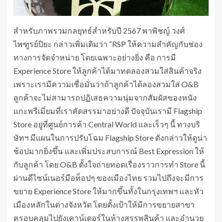
สำหรับภาพรวมกลยุทธ์สำหรับปี 2567 พาพิชญ์ วงศ์
ไพฑูรย์ปิยะ กล่าวเพิ่มเติมว่า “RSP ให้ความสำคัญกับช่อง
ทางการจัดจำหน่าย โดยเฉพาะอย่างยิ่ง คือ การมี
Experience Store ให้ลูกค้าได้มาทดลองสวมใส่สินค้าจริง
เพราะเรามีความเชื่อมั่นว่าถ้าลูกค้าได้ลองสวมใส่ O&B
ลูกค้าจะไม่สามารถปฏิเสธความนุ่มจากสัมผัสของหนัง
แกะพรีเมี่ยมที่เราคัดสรรมาอย่างดี ปัจจุบันเรามี Flagship
Store อยู่ที่ศูนย์การค้า Central World และเร็วๆ นี้ ทางบริ
ษัทฯ มีแผนในการปรับโฉม Flagship Store ดังกล่าวให้ดูน่า
ช้อปมากยิ่งขึ้น และเพิ่มประสบการณ์ Best Expression ให้
กับลูกค้า โดย O&B ตั้งใจถ่ายทอดเรื่องราวการทำ Store นี้
ผ่านดีไซน์เนอร์มือท็อปๆ ของเมืองไทย รวมไปถึงจะมีการ
ขยาย Experience Store ให้มากขึ้นทั้งในกรุงเทพฯ และหัว
เมืองหลักในต่างจังหวัด โดยตั้งเป้าให้มีการขยายสาขา
ครอบคลุมไปยังเคาน์เตอร์ในห้างสรรพสินค้า และอำนวย