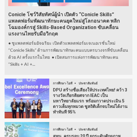
Conicle โชว์วิสัยทัศน์ผู้นำ เปิดตัว “Conicle Skills”
แพลตฟอร์มพัฒนาทักษะคนยุคใหม่สู่โลกอนาคต พลิก
โฉมองค์กรสู่ Skills-Based Organization ขับเคลื่อน
แรงงานไทยรับมือวิกฤต
● ชูแพลตฟอร์มอัจฉริยะ เปิดตัวแพลตฟอร์มเจเนอเรชั่นใหม่
“Conicle Skills” ด้านการพัฒนาทักษะคนแบบครบวงจรที่ขับเคลื่อน
ด้วย AI ครั้งแรกในไทย ● เปิดสมการแห่งการพัฒนาทักษะคน
“Skills + AI +...
การศึกษา-ไอที
ประชาสัมพันธ์
DPU สร้างชื่อเสียงให้ประเทศไทย! คว้า 3
รางวัลเกียรติยศจาก IEAC เป็น
มหาวิทยาลัยแรก พร้อมกวาดประเมิน 5
ดาวเต็มทุกหมวด ชูสถิติเด็กจบใหม่ได้งาน
ทำทันที 95%
การศึกษา-ไอที
ประชาสัมพันธ์
สทน. ครบรอบ 20 ปี ยกระดับศักยภาพ