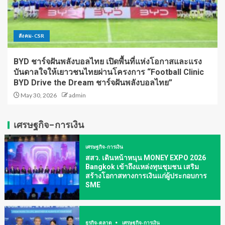
สังคม-CSR
BYD ชาร์จฝันพลังบอลไทย เปิดพื้นที่แห่งโอกาสและแรง
บันดาลใจให้เยาวชนไทยผ่านโครงการ “Football Clinic
BYD Drive the Dream ชาร์จฝันพลังบอลไทย”
May 30, 2026
admin
เศรษฐกิจ-การเงิน
เศรษฐกิจ-การเงิน
สสว. เดินหน้าหนุน MONEY EXPO 2026
Bangkok เข้าถึงแหล่งทุนชุมชน เสริม
สร้างโอกาสทางการเงินแก่ผู้ประกอบการ
SME
ธุรกิจ-ตลาด
เศรษฐกิจ-การเงิน