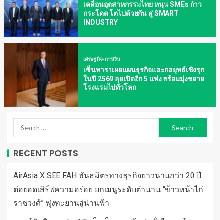
เคลื่อนอุตสาหกรรมไทย หนุน SMEs ก้าว
กระโดด โตไปด้วยกัน สู่ SMART
INDUSTRY
เศรษฐกิจ-การเงิน
เซ็นทาราเผยแผนธุรกิจและกลยุทธ์เชิงรุก
ในปี 2569 ลุยเปิดอีก 5 แห่ง พร้อมมุ่งขยาย
โรงแรมไปทั่วโลก
RECENT POSTS
AirAsia X SEE FAH พันธมิตรทางธุรกิจยาวนานกว่า 20 ปี
ต่อยอดเสิร์ฟความอร่อย ยกเมนูระดับตำนาน “ข้าวหน้าไก่
ราชวงศ์” พุ่งทะยานสู่น่านฟ้า