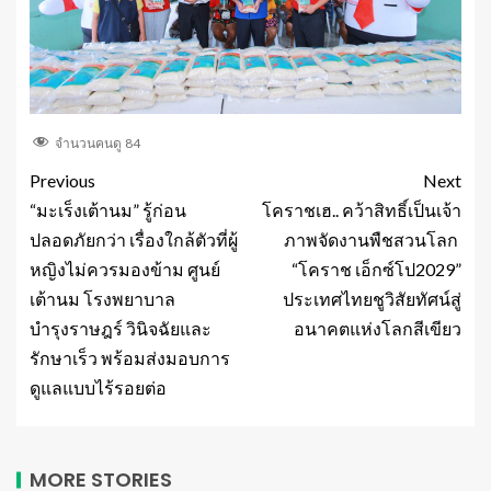
จำนวนคนดู
84
Previous
Next
“มะเร็งเต้านม” รู้ก่อน
โคราชเฮ.. คว้าสิทธิ์เป็นเจ้า
ปลอดภัยกว่า เรื่องใกล้ตัวที่ผู้
ภาพจัดงานพืชสวนโลก
หญิงไม่ควรมองข้าม ศูนย์
“โคราช เอ็กซ์โป2029”
เต้านม โรงพยาบาล
ประเทศไทยชูวิสัยทัศน์สู่
บำรุงราษฎร์ วินิจฉัยและ
อนาคตแห่งโลกสีเขียว
รักษาเร็ว พร้อมส่งมอบการ
ดูแลแบบไร้รอยต่อ
MORE STORIES