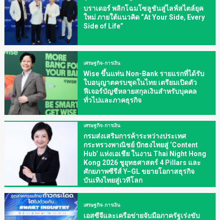
บราเดอร์ พลิกโฉมโซลูชันสู่ไลฟ์สไตล์ยุค
ใหม่ ภายใต้แนวคิด “At Your Side, Every
Side of Life”
เศรษฐกิจ-การเงิน
Wise ขึ้นแท่น Non-Bank รายแรกที่ได้รับ
ใบอนุญาตครบชุดในไทย เตรียมเปิดตัว
ฟีเจอร์บัญชีหลายสกุลเงินสำหรับบุคคล
ทั่วไปและภาคธุรกิจ
เศรษฐกิจ-การเงิน
กรมส่งเสริมการค้าระหว่างประเทศ
กระทรวงพาณิชย์ ปักธงไทยสู่ ‘Content
Hub’ แห่งเอเชีย ในงาน Thai Night Hong
Kong 2026 ชูยุทธศาสตร์ 4 Pillars และ
ศักยภาพซีรีส์ Y–GL ขยายโอกาสธุรกิจ
บันเทิงไทยสู่เวทีโลก
เศรษฐกิจ-การเงิน
เอสซีจีและเครือข่ายจับมือภาครัฐเร่งขับ