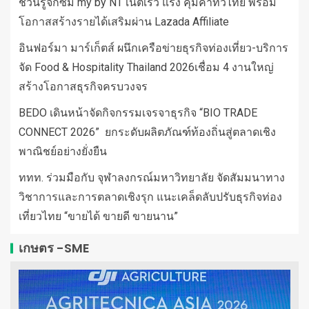
ชวนรู้จักซิม my by NT เน็ตเร็ว แรง คุ้มค่าทั่วไทย พร้อม
โอกาสสร้างรายได้เสริมผ่าน Lazada Affiliate
อินฟอร์มา มาร์เก็ตส์ ผนึกเครือข่ายธุรกิจท่องเที่ยว-บริการ
จัด Food & Hospitality Thailand 2026เชื่อม 4 งานใหญ่
สร้างโอกาสธุรกิจครบวงจร
BEDO เดินหน้าจัดกิจกรรมเจรจาธุรกิจ “BIO TRADE
CONNECT 2026” ยกระดับผลิตภัณฑ์ท้องถิ่นสู่ตลาดเชิง
พาณิชย์อย่างยั่งยืน
ททท. ร่วมมือกับ จุฬาลงกรณ์มหาวิทยาลัย จัดสัมมนาทาง
วิชาการและการตลาดเชิงรุก แนะเคล็ดลับปรับธุรกิจท่อง
เที่ยวไทย “ขายได้ ขายดี ขายนาน”
เกษตร -SME