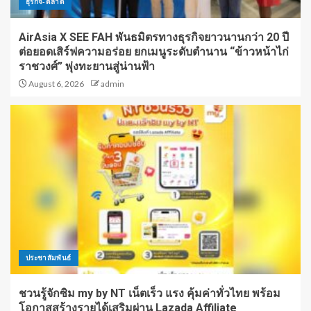
ธุรกิจ-ตลาด
AirAsia X SEE FAH พันธมิตรทางธุรกิจยาวนานกว่า 20 ปี
ต่อยอดเสิร์ฟความอร่อย ยกเมนูระดับตำนาน “ข้าวหน้าไก่
ราชวงศ์” พุ่งทะยานสู่น่านฟ้า
August 6, 2026
admin
ประชาสัมพันธ์
ชวนรู้จักซิม my by NT เน็ตเร็ว แรง คุ้มค่าทั่วไทย พร้อม
โอกาสสร้างรายได้เสริมผ่าน Lazada Affiliate