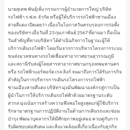
นายสุเทพ พันธุ์เพ็ง กรรมการผู้อำนวยการใหญ่ บริษัท
รถไฟฟ้า ร.ฟ.ท. จำกัด หรือผู้ให้บริการรถไฟฟ้าชานเมือง
สายสีแดง เปิดเผยว่า เนื่องในโอกาสวันครบรอบการก่อตั้ง
ของบริษัทฯ เมื่อวันที่ 23 กุมภาพันธ์ 2567 ที่ผ่านมา ถือเป็น
วันสำคัญที่ทางบริษัทฯ ได้ดำเนินกิจการในฐานะผู้ให้
บริการเดินรถไฟฟ้า โดยเริ่มจากการบริหารโครงการระบบ
ขนส่งมวลชนทางรถไฟเชื่อมท่าอากาศยานสุวรรณภูมิ
และสถานีรับส่งผู้โดยสารท่าอากาศยานกรุงเทพมหานคร
หรือ รถไฟฟ้าแอร์พอร์ต เรล ลิงก์ จนมาถึงการได้รับภารกิจ
สำคัญในการบริหารการเดินรถโครงการรถไฟฟ้า
ชานเมืองสายสีแดง บริษัทฯ มุ่งมั่นพัฒนาองค์กรสู่การเป็น
ผู้นำในการให้บริการเดินรถไฟฟ้าด้วยมาตรฐานระดับ
สากล มุ่งเน้นการสร้างความพึงพอใจสูงสุดแก่ผู้ใช้บริการ
รักษามาตรฐานการปฏิบัติงานในด้านการเดินรถและซ่อม
บำรุง พัฒนาบุคลากรให้มีศักยภาพอยู่เสมอ ควบคู่กับการ
รับผิดชอบต่อสังคม และสิ่งแวดล้อมที่เกี่ยวเนื่องกับธุรกิจ