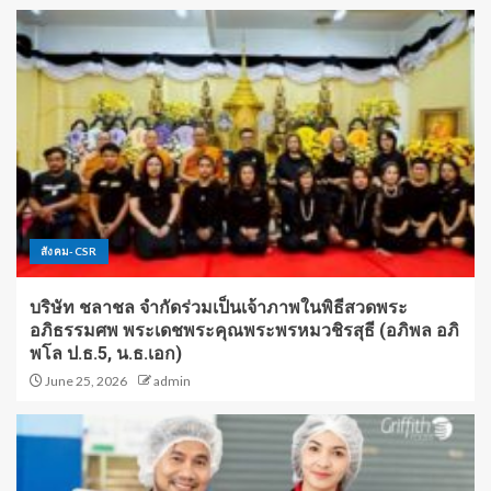
สังคม-CSR
บริษัท ชลาชล จำกัดร่วมเป็นเจ้าภาพในพิธีสวดพระ
อภิธรรมศพ พระเดชพระคุณพระพรหมวชิรสุธี (อภิพล อภิ
พโล ป.ธ.5, น.ธ.เอก)
June 25, 2026
admin