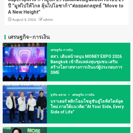
ปี “มูฟไปให้ไกล ลุ้นไปโอซาก้า”ต่อยอดกลยุทธ์ “Move to
A New Height”
August 4, 2026
admin
เศรษฐกิจ-การเงิน
เศรษฐกิจ-การเงิน
สสว. เดินหน้าหนุน MONEY EXPO 2026
Bangkok เข้าถึงแหล่งทุนชุมชน เสริม
สร้างโอกาสทางการเงินแก่ผู้ประกอบการ
SME
ธุรกิจ-ตลาด
เศรษฐกิจ-การเงิน
บราเดอร์ พลิกโฉมโซลูชันสู่ไลฟ์สไตล์ยุค
ใหม่ ภายใต้แนวคิด “At Your Side, Every
Side of Life”