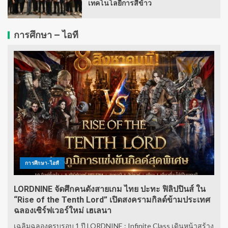
เทคโนโลยีการสีข้าว
การศึกษา – ไอที
การศึกษา-ไอที
LORDNINE จัดศึกคนดังสายเกม ไทย ปะทะ ฟิลิปปินส์ ใน
“Rise of the Tenth Lord” เปิดสงครามกิลด์ข้ามประเทศ
ฉลองเซิร์ฟเวอร์ใหม่ เฮเลนา
เฉลิมฉลองครบรอบ 1 ปี LORDNINE : Infinite Class เดินหน้าสร้าง