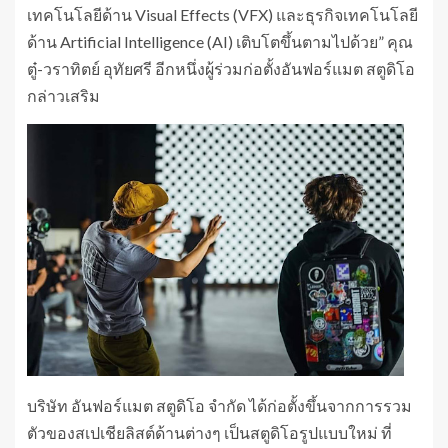
เทคโนโลยีด้าน Visual Effects (VFX) และธุรกิจเทคโนโลยี
ด้าน Artificial Intelligence (AI) เติบโตขึ้นตามไปด้วย” คุณ
ตู๋-วราทิตย์ อุทัยศรี อีกหนึ่งผู้ร่วมก่อตั้งอันฟอร์แมต สตูดิโอ
กล่าวเสริม
บริษัท อันฟอร์แมต สตูดิโอ จำกัด ได้ก่อตั้งขึ้นจากการรวม
ตัวของสเปเชียลิสต์ด้านต่างๆ เป็นสตูดิโอรูปแบบใหม่ ที่