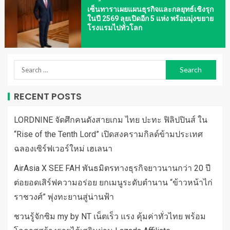
เซ็นทาราเผยแผนธุรกิจและกลยุทธ์เชิงรุก
ในปี 2569 ลุยเปิดอีก 5 แห่ง พร้อมมุ่งขยาย
โรงแรมไปทั่วโลก
RECENT POSTS
LORDNINE จัดศึกคนดังสายเกม ไทย ปะทะ ฟิลิปปินส์ ใน
“Rise of the Tenth Lord” เปิดสงครามกิลด์ข้ามประเทศ
ฉลองเซิร์ฟเวอร์ใหม่ เฮเลนา
AirAsia X SEE FAH พันธมิตรทางธุรกิจยาวนานกว่า 20 ปี
ต่อยอดเสิร์ฟความอร่อย ยกเมนูระดับตำนาน “ข้าวหน้าไก่
ราชวงศ์” พุ่งทะยานสู่น่านฟ้า
ชวนรู้จักซิม my by NT เน็ตเร็ว แรง คุ้มค่าทั่วไทย พร้อม