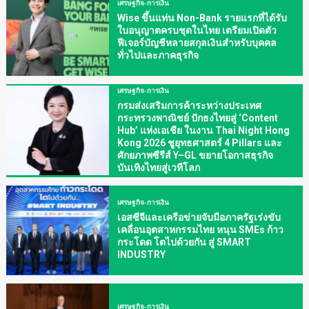
เศรษฐกิจ-การเงิน
Wise ขึ้นแท่น Non-Bank รายแรกที่ได้รับ
ใบอนุญาตครบชุดในไทย เตรียมเปิดตัว
ฟีเจอร์บัญชีหลายสกุลเงินสำหรับบุคคล
ทั่วไปและภาคธุรกิจ
เศรษฐกิจ-การเงิน
กรมส่งเสริมการค้าระหว่างประเทศ
กระทรวงพาณิชย์ ปักธงไทยสู่ ‘Content
Hub’ แห่งเอเชีย ในงาน Thai Night Hong
Kong 2026 ชูยุทธศาสตร์ 4 Pillars และ
ศักยภาพซีรีส์ Y–GL ขยายโอกาสธุรกิจ
บันเทิงไทยสู่เวทีโลก
เศรษฐกิจ-การเงิน
เอสซีจีและเครือข่ายจับมือภาครัฐเร่งขับ
เคลื่อนอุตสาหกรรมไทย หนุน SMEs ก้าว
กระโดด โตไปด้วยกัน สู่ SMART
INDUSTRY
เศรษฐกิจ-การเงิน