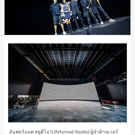
อันฟอร์แมต สตูดิโอ (UNformat Studio) ผู้นำด้านเวอร์