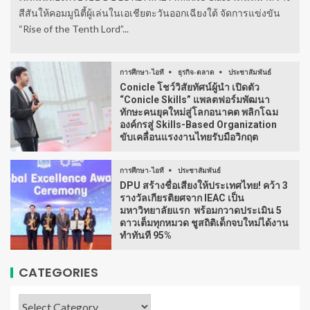
สีสันให้คอมมูนิตี้ผู้เล่นในเอเชียตะวันออกเฉียงใต้ จัดการแข่งขัน
“Rise of the Tenth Lord”...
การศึกษา-ไอที
ธุรกิจ-ตลาด
ประชาสัมพันธ์
Conicle โชว์วิสัยทัศน์ผู้นำ เปิดตัว
“Conicle Skills” แพลตฟอร์มพัฒนา
ทักษะคนยุคใหม่สู่โลกอนาคต พลิกโฉม
องค์กรสู่ Skills-Based Organization
ขับเคลื่อนแรงงานไทยรับมือวิกฤต
การศึกษา-ไอที
ประชาสัมพันธ์
DPU สร้างชื่อเสียงให้ประเทศไทย! คว้า 3
รางวัลเกียรติยศจาก IEAC เป็น
มหาวิทยาลัยแรก พร้อมกวาดประเมิน 5
ดาวเต็มทุกหมวด ชูสถิติเด็กจบใหม่ได้งาน
ทำทันที 95%
CATEGORIES