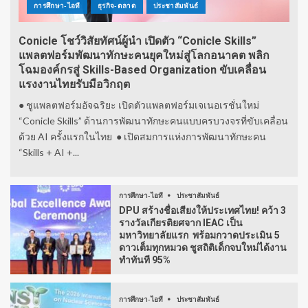
การศึกษา-ไอที
ธุรกิจ-ตลาด
ประชาสัมพันธ์
Conicle โชว์วิสัยทัศน์ผู้นำ เปิดตัว “Conicle Skills”
แพลตฟอร์มพัฒนาทักษะคนยุคใหม่สู่โลกอนาคต พลิก
โฉมองค์กรสู่ Skills-Based Organization ขับเคลื่อน
แรงงานไทยรับมือวิกฤต
● ชูแพลตฟอร์มอัจฉริยะ เปิดตัวแพลตฟอร์มเจเนอเรชั่นใหม่
“Conicle Skills” ด้านการพัฒนาทักษะคนแบบครบวงจรที่ขับเคลื่อน
ด้วย AI ครั้งแรกในไทย ● เปิดสมการแห่งการพัฒนาทักษะคน
“Skills + AI +...
การศึกษา-ไอที
ประชาสัมพันธ์
DPU สร้างชื่อเสียงให้ประเทศไทย! คว้า 3
รางวัลเกียรติยศจาก IEAC เป็น
มหาวิทยาลัยแรก พร้อมกวาดประเมิน 5
ดาวเต็มทุกหมวด ชูสถิติเด็กจบใหม่ได้งาน
ทำทันที 95%
การศึกษา-ไอที
ประชาสัมพันธ์