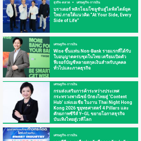
ธุรกิจ-ตลาด
เศรษฐกิจ-การเงิน
บราเดอร์ พลิกโฉมโซลูชันสู่ไลฟ์สไตล์ยุค
ใหม่ ภายใต้แนวคิด “At Your Side, Every
Side of Life”
เศรษฐกิจ-การเงิน
Wise ขึ้นแท่น Non-Bank รายแรกที่ได้รับ
ใบอนุญาตครบชุดในไทย เตรียมเปิดตัว
ฟีเจอร์บัญชีหลายสกุลเงินสำหรับบุคคล
ทั่วไปและภาคธุรกิจ
เศรษฐกิจ-การเงิน
กรมส่งเสริมการค้าระหว่างประเทศ
กระทรวงพาณิชย์ ปักธงไทยสู่ ‘Content
Hub’ แห่งเอเชีย ในงาน Thai Night Hong
Kong 2026 ชูยุทธศาสตร์ 4 Pillars และ
ศักยภาพซีรีส์ Y–GL ขยายโอกาสธุรกิจ
บันเทิงไทยสู่เวทีโลก
เศรษฐกิจ-การเงิน