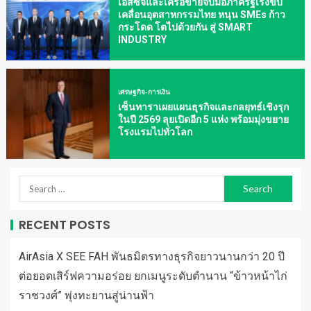
เอสซีจีและเครือข่ายจับมือภาครัฐเร่งขับ
เคลื่อนอุตสาหกรรมไทย หนุน SMEs ก้าว
กระโดด โตไปด้วยกัน สู่ SMART
INDUSTRY
เศรษฐกิจ-การเงิน
เซ็นทาราเผยแผนธุรกิจและกลยุทธ์เชิงรุก
ในปี 2569 ลุยเปิดอีก 5 แห่ง พร้อมมุ่งขยาย
โรงแรมไปทั่วโลก
RECENT POSTS
AirAsia X SEE FAH พันธมิตรทางธุรกิจยาวนานกว่า 20 ปี
ต่อยอดเสิร์ฟความอร่อย ยกเมนูระดับตำนาน “ข้าวหน้าไก่
ราชวงศ์” พุ่งทะยานสู่น่านฟ้า