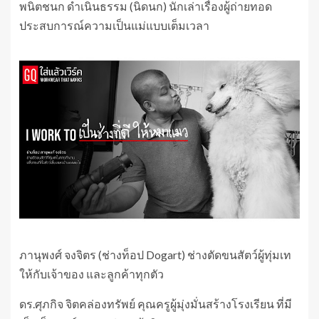
พนิตชนก ดำเนินธรรม (นิดนก) นักเล่าเรื่องผู้ถ่ายทอด
ประสบการณ์ความเป็นแม่แบบเต็มเวลา
ภานุพงศ์ จงจิตร (ช่างท็อป Dogart) ช่างตัดขนสัตว์ผู้ทุ่มเท
ให้กับเจ้าของ และลูกค้าทุกตัว
ดร.ศุภกิจ จิตคล่องทรัพย์ คุณครูผู้มุ่งมั่นสร้างโรงเรียน ที่มี