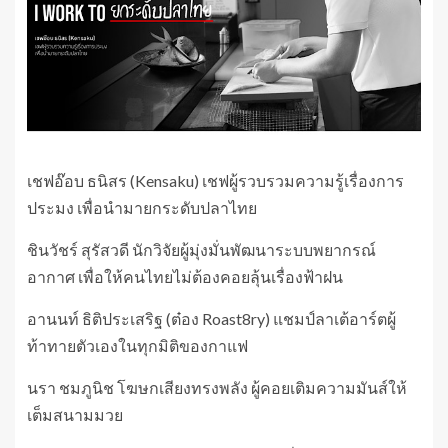
เชฟอ๊อบ ธนิสร (Kensaku) เชฟผู้รวบรวมความรู้เรื่องการ
ประมง เพื่อนำมายกระดับปลาไทย
ชินวัชร์ สุรัสวดี นักวิจัยผู้มุ่งมั่นพัฒนาระบบพยากรณ์
อากาศ เพื่อให้คนไทยไม่ต้องคอยลุ้นเรื่องฟ้าฝน
อานนท์ ธิติประเสริฐ (ต๋อง Roast8ry) แชมป์ลาเต้อาร์ตผู้
ท้าทายตัวเองในทุกมิติของกาแฟ
นรา ชมภูนิช โฆษกเสียงทรงพลัง ผู้คอยเติมความมันส์ให้
เต็มสนามมวย