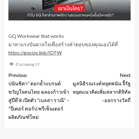
GQ Workwear that works
มาหาแรงบันดาลใจเพื่อสร้างคำตอบของคุณเองได้ที่
https://gqsize.link/IDTW
จำนวนคนดู
57
Previous
Next
ปนันชิตา” ตอกย้ำแบรนด์
มูลนิธิรณรงค์หยุดพนัน จี้รัฐ
ขวัญใจคนไทย ฉลองก้าวเข้า
หยุดแนวคิดเพิ่มสลากดิจิทัล
สู่ปีที่ 8 เปิดตัว “เบลล่า ราณี” –
–ออกรางวัลถี่
“ปีเตอร์ คอร์ป พรีเซ็นเตอร์
ผลิตภัณฑ์ใหม่