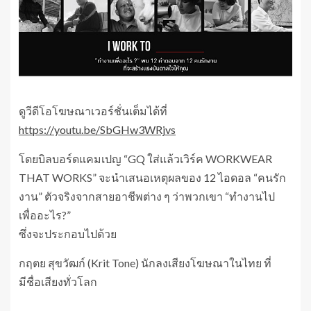
ดูวีดีโอโฆษณาเวอร์ชั่นเต็มได้ที่
https://youtu.be/SbGHw3WRjvs
โดยบิลบอร์ดแคมเปญ “GQ ใส่แล้วเวิร์ค WORKWEAR
THAT WORKS” จะนำเสนอเหตุผลของ 12 ไอดอล “คนรัก
งาน” ตัวจริงจากสายอาชีพต่าง ๆ ว่าพวกเขา “ทำงานไป
เพื่ออะไร?”
ซึ่งจะประกอบไปด้วย
กฤตย สุขวัฒก์ (Krit Tone) นักลงเสียงโฆษณาในไทย ที่
มีชื่อเสียงทั่วโลก