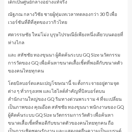
เด็กเป็นศูนย์กลางอย่างแท้จริง
ณัฐภณ กลางวิชัย ชายผู้ทุ่มเทเวลาทดลองกว่า 30 ปี เพื่อ
เวอร์ชันที่ดีที่สุดของวากิวไทย
ศตวรรษชัย ใหม่โม่ง บุรุษไปรษณีย์เพียงหนึ่งเดียวบนดอยที่
ห่างไกล
และ สหัชชัย ทองขุนนา ผู้คิดค้นระบบ GQ Size นวัตกรรม
การวัดของ GQ เพื่อค้นหาขนาดเสื้อเชิ้ตที่พอดีกับขนาดตัว
ของคนไทยทุกคน
โดยบิลบอร์ดแคมเปญโฆษณานี้ จะตั้งกระจายอยู่ตามจุด
ต่าง ๆ ทั่วกรุงเทพ และไฮไลต์สำคัญที่บิลบอร์ดบน
สำนักงานใหญ่ของ GQ ริมทางด่วนพระราม 4 ที่จะเปลี่ยน
เป็นภาพของ คุณอ๊อด สหัชชัย ทองขุนนา พนักงานของ GQ
ผู้คิดค้นระบบ GQ Size นวัตกรรมการวัดตัว เพื่อค้นหา
ขนาดเสื้อเชิ้ตที่พอดีกับขนาดตัวของคนไทยทุกคน ถือ
เป็นการเชิดชูคนรักงาน และแสดงจุดยืนความเป็นแบรนด์