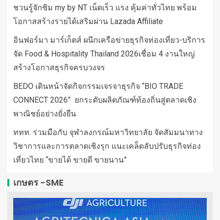
ชวนรู้จักซิม my by NT เน็ตเร็ว แรง คุ้มค่าทั่วไทย พร้อม
โอกาสสร้างรายได้เสริมผ่าน Lazada Affiliate
อินฟอร์มา มาร์เก็ตส์ ผนึกเครือข่ายธุรกิจท่องเที่ยว-บริการ
จัด Food & Hospitality Thailand 2026เชื่อม 4 งานใหญ่
สร้างโอกาสธุรกิจครบวงจร
BEDO เดินหน้าจัดกิจกรรมเจรจาธุรกิจ “BIO TRADE
CONNECT 2026” ยกระดับผลิตภัณฑ์ท้องถิ่นสู่ตลาดเชิง
พาณิชย์อย่างยั่งยืน
ททท. ร่วมมือกับ จุฬาลงกรณ์มหาวิทยาลัย จัดสัมมนาทาง
วิชาการและการตลาดเชิงรุก แนะเคล็ดลับปรับธุรกิจท่อง
เที่ยวไทย “ขายได้ ขายดี ขายนาน”
เกษตร -SME