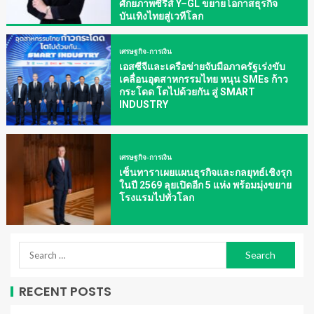
ศักยภาพซีรีส์ Y–GL ขยายโอกาสธุรกิจ
บันเทิงไทยสู่เวทีโลก
เศรษฐกิจ-การเงิน
เอสซีจีและเครือข่ายจับมือภาครัฐเร่งขับ
เคลื่อนอุตสาหกรรมไทย หนุน SMEs ก้าว
กระโดด โตไปด้วยกัน สู่ SMART
INDUSTRY
เศรษฐกิจ-การเงิน
เซ็นทาราเผยแผนธุรกิจและกลยุทธ์เชิงรุก
ในปี 2569 ลุยเปิดอีก 5 แห่ง พร้อมมุ่งขยาย
โรงแรมไปทั่วโลก
RECENT POSTS