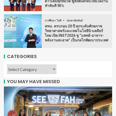
ดาวเต็มทุกหมวด ชูสถิติเด็กจบใหม่ได้งาน
ทำทันที 95%
การศึกษา-ไอที
ประชาสัมพันธ์
สทน. ครบรอบ 20 ปี ยกระดับศักยภาพ
วิทยาศาสตร์และเทคโนโลยีนิวเคลียร์
ไทย เปิด INST2026 ชู “แพทย์-อาหาร-
พลังงานสะอาด” เป็นกลไกพัฒนาประเทศ
CATEGORIES
YOU MAY HAVE MISSED