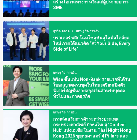
สร้างโอกาสทางการเงินแก่ผู้ประกอบการ
SME
ธุรกิจ-ตลาด
เศรษฐกิจ-การเงิน
บราเดอร์ พลิกโฉมโซลูชันสู่ไลฟ์สไตล์ยุค
ใหม่ ภายใต้แนวคิด “At Your Side, Every
Side of Life”
เศรษฐกิจ-การเงิน
Wise ขึ้นแท่น Non-Bank รายแรกที่ได้รับ
ใบอนุญาตครบชุดในไทย เตรียมเปิดตัว
ฟีเจอร์บัญชีหลายสกุลเงินสำหรับบุคคล
ทั่วไปและภาคธุรกิจ
เศรษฐกิจ-การเงิน
กรมส่งเสริมการค้าระหว่างประเทศ
กระทรวงพาณิชย์ ปักธงไทยสู่ ‘Content
Hub’ แห่งเอเชีย ในงาน Thai Night Hong
Kong 2026 ชูยุทธศาสตร์ 4 Pillars และ