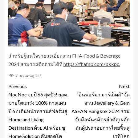
สำหรับผู้สนใจรายละเอียดงาน FHA-Food & Beverage
2024 สามารถติดตามได้ที่
https://fhafnb.com/bkkpc.
จำนวนคนดู
445
Previous
Next
NocNoc จบปี 66 สุดปัง! ยอด
“อินฟอร์มา มาร์เก็ตส์” จัด
ขายโตแกร่ง 100% กางแผน
งาน Jewellery & Gem
ปี 67 เดินหน้าทรานส์ฟอร์มสู่
ASEAN Bangkok 2024 ร่วม
Home and Living
จับมือพันธมิตรสำคัญ ผลัก
Destination ด้วย AI พร้อมชู
ดันผู้ประกอบการไทยฟื้นสู่
Home Solution ดันยอดโต
เวทีโลก