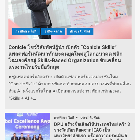
การศึกษา-ไอที
ธุรกิจ-ตลาด
ประชาสัมพันธ์
Conicle โชว์วิสัยทัศน์ผู้นำ เปิดตัว “Conicle Skills”
แพลตฟอร์มพัฒนาทักษะคนยุคใหม่สู่โลกอนาคต พลิก
โฉมองค์กรสู่ Skills-Based Organization ขับเคลื่อน
แรงงานไทยรับมือวิกฤต
● ชูแพลตฟอร์มอัจฉริยะ เปิดตัวแพลตฟอร์มเจเนอเรชั่นใหม่
“Conicle Skills” ด้านการพัฒนาทักษะคนแบบครบวงจรที่ขับเคลื่อน
ด้วย AI ครั้งแรกในไทย ● เปิดสมการแห่งการพัฒนาทักษะคน
“Skills + AI +...
การศึกษา-ไอที
ประชาสัมพันธ์
DPU สร้างชื่อเสียงให้ประเทศไทย! คว้า 3
รางวัลเกียรติยศจาก IEAC เป็น
มหาวิทยาลัยแรก พร้อมกวาดประเมิน 5