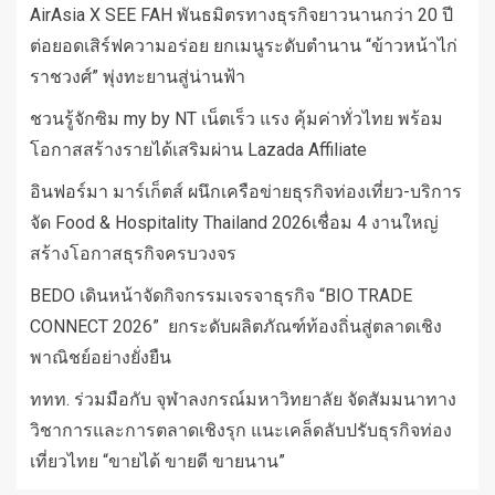
AirAsia X SEE FAH พันธมิตรทางธุรกิจยาวนานกว่า 20 ปี
ต่อยอดเสิร์ฟความอร่อย ยกเมนูระดับตำนาน “ข้าวหน้าไก่
ราชวงศ์” พุ่งทะยานสู่น่านฟ้า
ชวนรู้จักซิม my by NT เน็ตเร็ว แรง คุ้มค่าทั่วไทย พร้อม
โอกาสสร้างรายได้เสริมผ่าน Lazada Affiliate
อินฟอร์มา มาร์เก็ตส์ ผนึกเครือข่ายธุรกิจท่องเที่ยว-บริการ
จัด Food & Hospitality Thailand 2026เชื่อม 4 งานใหญ่
สร้างโอกาสธุรกิจครบวงจร
BEDO เดินหน้าจัดกิจกรรมเจรจาธุรกิจ “BIO TRADE
CONNECT 2026” ยกระดับผลิตภัณฑ์ท้องถิ่นสู่ตลาดเชิง
พาณิชย์อย่างยั่งยืน
ททท. ร่วมมือกับ จุฬาลงกรณ์มหาวิทยาลัย จัดสัมมนาทาง
วิชาการและการตลาดเชิงรุก แนะเคล็ดลับปรับธุรกิจท่อง
เที่ยวไทย “ขายได้ ขายดี ขายนาน”