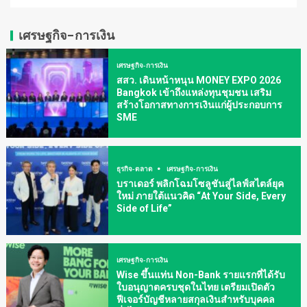
เศรษฐกิจ-การเงิน
เศรษฐกิจ-การเงิน
สสว. เดินหน้าหนุน MONEY EXPO 2026
Bangkok เข้าถึงแหล่งทุนชุมชน เสริม
สร้างโอกาสทางการเงินแก่ผู้ประกอบการ
SME
ธุรกิจ-ตลาด
เศรษฐกิจ-การเงิน
บราเดอร์ พลิกโฉมโซลูชันสู่ไลฟ์สไตล์ยุค
ใหม่ ภายใต้แนวคิด “At Your Side, Every
Side of Life”
เศรษฐกิจ-การเงิน
Wise ขึ้นแท่น Non-Bank รายแรกที่ได้รับ
ใบอนุญาตครบชุดในไทย เตรียมเปิดตัว
ฟีเจอร์บัญชีหลายสกุลเงินสำหรับบุคคล