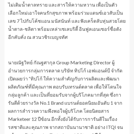
ไม่เติมน้ำตาลทราย และสารให้ความหวาน เพื่อเป็นตัว
เลือกใหม่เอาใจคนรักสุขภาพ พร้อมร่วมแดนซ์เอวสับเป็น
เลข 7 ไปกับโค้ชแอน มนัสนันท์ และฟังเคร็ดลับหุ่นสวยโดย
น้ำตาล-ชลิตา พร้อมเหล่าเซเลบริตี้ อินฟูลเอนเซอร์ชื่อดัง
อีกคับคั่ง ณ สวนวชิรเบญจทัศ
นายณัฐวิทย์ กัณฐศากุล Group Marketing Director ผู้
อำนวยการกลุ่มการตลาด บริษัท ทิปโก้ เอฟแอนด์บี จำกัด
เปิดเผยว่า “ทิปโก้ ให้ความสำคัญกับการผลิตและพัฒนา
ผลิตภัณฑ์ที่มีคุณภาพ ตอบรับเทรนด์ตลาด เพื่อให้โดนใจ
กลุ่มลูกค้า และเป็นที่ยอมรับจากผู้บริโภคมากที่สุด ซึ่งกา
รันตีด้วยรางวัล No.1 Brand แบรนด์ยอดนิยมอันดับ 1 จาก
ผลการสำรวจความพึงพอใจผู้บริโภค โดยนิตยสาร
Marketeer 12 ปีซ้อน อีกทั้งยังได้รับการการันตีในเรื่อง
รสชาติและคุณภาพ จากสถาบันนานาชาติ อย่าง ITQI จน