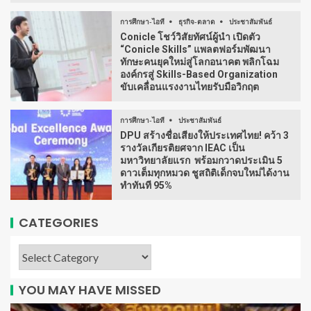
การศึกษา-ไอที
ธุรกิจ-ตลาด
ประชาสัมพันธ์
Conicle โชว์วิสัยทัศน์ผู้นำ เปิดตัว
“Conicle Skills” แพลตฟอร์มพัฒนา
ทักษะคนยุคใหม่สู่โลกอนาคต พลิกโฉม
องค์กรสู่ Skills-Based Organization
ขับเคลื่อนแรงงานไทยรับมือวิกฤต
การศึกษา-ไอที
ประชาสัมพันธ์
DPU สร้างชื่อเสียงให้ประเทศไทย! คว้า 3
รางวัลเกียรติยศจาก IEAC เป็น
มหาวิทยาลัยแรก พร้อมกวาดประเมิน 5
ดาวเต็มทุกหมวด ชูสถิติเด็กจบใหม่ได้งาน
ทำทันที 95%
CATEGORIES
YOU MAY HAVE MISSED