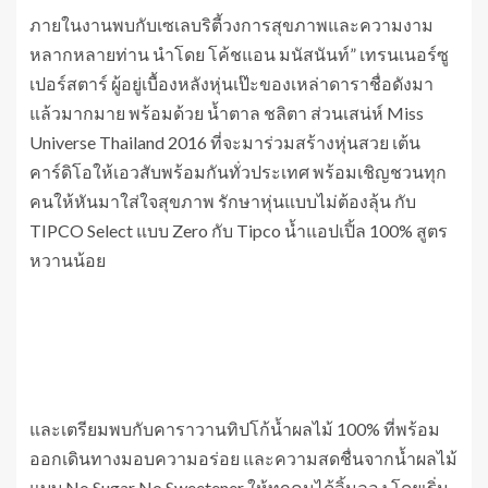
ภายในงานพบกับเซเลบริตี้วงการสุขภาพและความงาม
หลากหลายท่าน นำโดย โค้ชแอน มนัสนันท์” เทรนเนอร์ซู
เปอร์สตาร์ ผู้อยู่เบื้องหลังหุ่นเป๊ะของเหล่าดาราชื่อดังมา
แล้วมากมาย พร้อมด้วย น้ำตาล ชลิตา ส่วนเสน่ห์ Miss
Universe Thailand 2016 ที่จะมาร่วมสร้างหุ่นสวย เต้น
คาร์ดิโอให้เอวสับพร้อมกันทั่วประเทศ พร้อมเชิญชวนทุก
คนให้หันมาใส่ใจสุขภาพ รักษาหุ่นแบบไม่ต้องลุ้น กับ
TIPCO Select แบบ Zero กับ Tipco น้ำแอปเปิ้ล 100% สูตร
หวานน้อย
และเตรียมพบกับคาราวานทิปโก้น้ำผลไม้ 100% ที่พร้อม
ออกเดินทางมอบความอร่อย และความสดชื่นจากน้ำผลไม้
แบบ No Sugar No Sweetener ให้ทุกคนได้ลิ้มลอง โดยเริ่ม