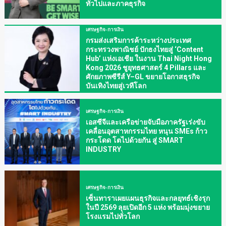
ทั่วไปและภาคธุรกิจ
เศรษฐกิจ-การเงิน
กรมส่งเสริมการค้าระหว่างประเทศ
กระทรวงพาณิชย์ ปักธงไทยสู่ ‘Content
Hub’ แห่งเอเชีย ในงาน Thai Night Hong
Kong 2026 ชูยุทธศาสตร์ 4 Pillars และ
ศักยภาพซีรีส์ Y–GL ขยายโอกาสธุรกิจ
บันเทิงไทยสู่เวทีโลก
เศรษฐกิจ-การเงิน
เอสซีจีและเครือข่ายจับมือภาครัฐเร่งขับ
เคลื่อนอุตสาหกรรมไทย หนุน SMEs ก้าว
กระโดด โตไปด้วยกัน สู่ SMART
INDUSTRY
เศรษฐกิจ-การเงิน
เซ็นทาราเผยแผนธุรกิจและกลยุทธ์เชิงรุก
ในปี 2569 ลุยเปิดอีก 5 แห่ง พร้อมมุ่งขยาย
โรงแรมไปทั่วโลก