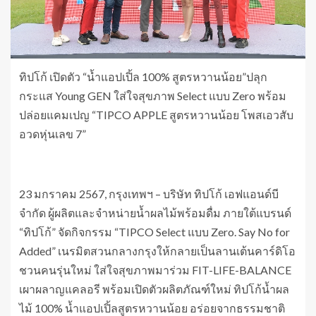
ทิปโก้ เปิดตัว “น้ำแอปเปิ้ล 100% สูตรหวานน้อย”ปลุก
กระแส Young GEN ใส่ใจสุขภาพ Select แบบ Zero พร้อม
ปล่อยแคมเปญ “TIPCO APPLE สูตรหวานน้อย โพสเอวสับ
อวดหุ่นเลข 7”
23 มกราคม 2567, กรุงเทพฯ – บริษัท ทิปโก้ เอฟแอนด์บี
จำกัด ผู้ผลิตและจำหน่ายน้ำผลไม้พร้อมดื่ม ภายใต้แบรนด์
“ทิปโก้” จัดกิจกรรม “TIPCO Select แบบ Zero. Say No for
Added” เนรมิตสวนกลางกรุงให้กลายเป็นลานเต้นคาร์ดิโอ
ชวนคนรุ่นใหม่ ใส่ใจสุขภาพมาร่วม FIT-LIFE-BALANCE
เผาผลาญแคลอรี พร้อมเปิดตัวผลิตภัณฑ์ใหม่ ทิปโก้น้ำผล
ไม้ 100% น้ำแอปเปิ้ลสูตรหวานน้อย อร่อยจากธรรมชาติ