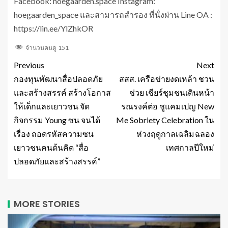
Facebook: hoegaarden.space Instagram:
hoegaarden_space และสามารถสำรอง ที่นั่งผ่าน Line OA :
https://lin.ee/YlZhkOR
จำนวนคนดู
151
Previous
Next
กองทุนพัฒนาสื่อปลอดภัย
สสส. เครือข่ายงดเหล้า ชวน
และสร้างสรรค์ สร้างโอกาส
ช่วย เชียร์ชุมชนเดินหน้า
ให้เด็กและเยาวชน จัด
รณรงค์ต่อ ชูแคมเปญ New
กิจกรรม Young ซน จนได้
Me Sobriety Celebration ใน
เรื่อง ถอดรหัสความซน
ห่วงฤดูกาลเฉลิมฉลอง
เยาวชนคนต้นคิด “สื่อ
เทศกาลปีใหม่
ปลอดภัยและสร้างสรรค์”
MORE STORIES