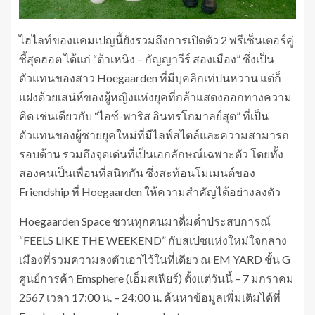
ไฮไลท์ของแคมเปญนี้ยังรวมถึงการเปิดตัว 2 พรีเซ็นเตอร์คู่
ซี้สุดฮอต ได้แก่ “ต้าเหนิง – กัญญาวีร์ สองเมือง” ซึ่งเป็น
ตัวแทนของสาว Hoegaarden ที่มีบุคลิกเท่ปนหวาน แต่ก็
แฝงด้วยเสน่ห์ของผู้หญิงแห่งยุคที่กล้าแสดงออกทางความ
คิด เช่นเดียวกับ “ไอซ์-พาริส อินทรโกมาลย์สุต” ที่เป็น
ตัวแทนของผู้ชายยุคใหม่ที่มีไลฟ์สไตล์และความสามารถ
รอบด้าน รวมถึงจุดเด่นที่เป็นเอกลักษณ์เฉพาะตัว โดยทั้ง
สองคนเป็นเพื่อนที่สนิทกัน ซึ่งสะท้อนโมเมนต์ของ
Friendship ที่ Hoegaarden ให้ความสำคัญได้อย่างลงตัว
Hoegaarden Space ชวนทุกคนมาดื่มด่ำประสบการณ์
“FEELS LIKE THE WEEKEND” กับสเปซแห่งใหม่ใจกลาง
เมืองที่รวมความลงตัวเอาไว้ในที่เดียว ณ EM YARD ชั้น G
ศูนย์การค้า Emsphere (เอ็มสเฟียร์) ตั้งแต่วันนี้ – 7 มกราคม
2567 เวลา 17:00 น. – 24:00 น. ค้นหาข้อมูลเพิ่มเติมได้ที่