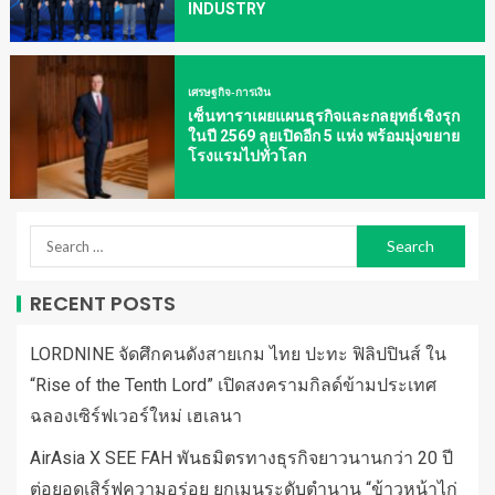
INDUSTRY
เศรษฐกิจ-การเงิน
เซ็นทาราเผยแผนธุรกิจและกลยุทธ์เชิงรุก
ในปี 2569 ลุยเปิดอีก 5 แห่ง พร้อมมุ่งขยาย
โรงแรมไปทั่วโลก
RECENT POSTS
LORDNINE จัดศึกคนดังสายเกม ไทย ปะทะ ฟิลิปปินส์ ใน
“Rise of the Tenth Lord” เปิดสงครามกิลด์ข้ามประเทศ
ฉลองเซิร์ฟเวอร์ใหม่ เฮเลนา
AirAsia X SEE FAH พันธมิตรทางธุรกิจยาวนานกว่า 20 ปี
ต่อยอดเสิร์ฟความอร่อย ยกเมนูระดับตำนาน “ข้าวหน้าไก่