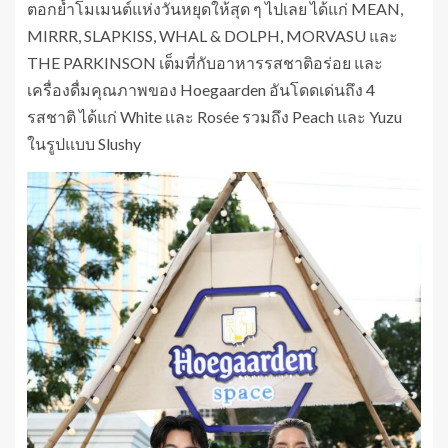
ตอกย้ำโมเมนต์แห่งวันหยุดให้สุด ๆ ไปเลย ได้แก่ MEAN,
MIRRR, SLAPKISS, WHAL & DOLPH, MORVASU และ
THE PARKINSON เต็มที่กับอาหารรสชาติอร่อย และ
เครื่องดื่มคุณภาพของ Hoegaarden อันโดดเด่นถึง 4
รสชาติ ได้แก่ White และ Rosée รวมถึง Peach และ Yuzu
ในรูปแบบ Slushy