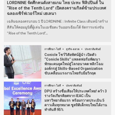
LORDNINE จัดศึกคนดังสายเกม ไทย ปะทะ ฟิลิปปินส์ ใน
“Rise of the Tenth Lord” เปิดสงครามกิลด์ข้ามประเทศ
ฉลองเซิร์ฟเวอร์ใหม่ เฮเลนา
เฉลิมฉลองครบรอบ 1 ปี LORDNINE : Infinite Class เดินหน้าสร้าง
สีสันให้คอมมูนิตี้ผู้เล่นในเอเชียตะวันออกเฉียงใต้ จัดการแข่งขัน
“Rise of the Tenth Lord”...
การศึกษา-ไอที
ธุรกิจ-ตลาด
ประชาสัมพันธ์
Conicle โชว์วิสัยทัศน์ผู้นำ เปิดตัว
“Conicle Skills” แพลตฟอร์มพัฒนา
ทักษะคนยุคใหม่สู่โลกอนาคต พลิกโฉม
องค์กรสู่ Skills-Based Organization
ขับเคลื่อนแรงงานไทยรับมือวิกฤต
การศึกษา-ไอที
ประชาสัมพันธ์
DPU สร้างชื่อเสียงให้ประเทศไทย! คว้า 3
รางวัลเกียรติยศจาก IEAC เป็น
มหาวิทยาลัยแรก พร้อมกวาดประเมิน 5
ดาวเต็มทุกหมวด ชูสถิติเด็กจบใหม่ได้งาน
ทำทันที 95%