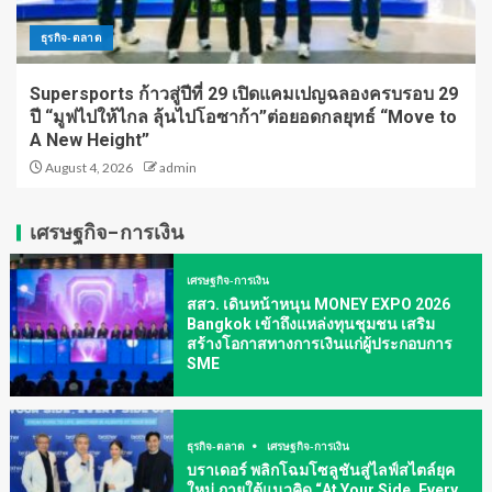
ธุรกิจ-ตลาด
Supersports ก้าวสู่ปีที่ 29 เปิดแคมเปญฉลองครบรอบ 29
ปี “มูฟไปให้ไกล ลุ้นไปโอซาก้า”ต่อยอดกลยุทธ์ “Move to
A New Height”
August 4, 2026
admin
เศรษฐกิจ-การเงิน
เศรษฐกิจ-การเงิน
สสว. เดินหน้าหนุน MONEY EXPO 2026
Bangkok เข้าถึงแหล่งทุนชุมชน เสริม
สร้างโอกาสทางการเงินแก่ผู้ประกอบการ
SME
ธุรกิจ-ตลาด
เศรษฐกิจ-การเงิน
บราเดอร์ พลิกโฉมโซลูชันสู่ไลฟ์สไตล์ยุค
ใหม่ ภายใต้แนวคิด “At Your Side, Every