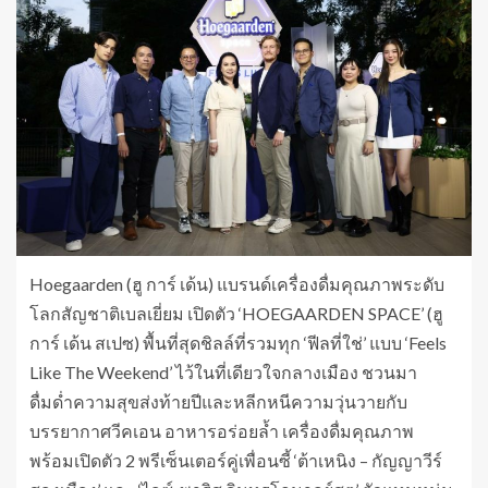
Hoegaarden (ฮู​ การ์ เด้น) แบรนด์เครื่องดื่มคุณภาพระดับ
โลกสัญชาติเบลเยี่ยม เปิดตัว ‘HOEGAARDEN SPACE’ (ฮู
การ์ เด้น สเปซ) พื้นที่สุดชิลล์ที่รวมทุก ‘ฟีลที่ใช่’ แบบ ‘Feels
Like The Weekend’ ไว้ในที่เดียวใจกลางเมือง ชวนมา
ดื่มด่ำความสุขส่งท้ายปีและหลีกหนีความวุ่นวายกับ
บรรยากาศวีคเอน อาหารอร่อยล้ำ เครื่องดื่มคุณภาพ
พร้อมเปิดตัว 2 พรีเซ็นเตอร์คู่เพื่อนซี้ ‘ต้าเหนิง – กัญญาวีร์