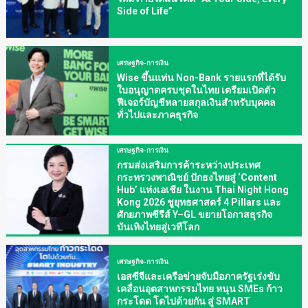
Side of Life”
เศรษฐกิจ-การเงิน
Wise ขึ้นแท่น Non-Bank รายแรกที่ได้รับ
ใบอนุญาตครบชุดในไทย เตรียมเปิดตัว
ฟีเจอร์บัญชีหลายสกุลเงินสำหรับบุคคล
ทั่วไปและภาคธุรกิจ
เศรษฐกิจ-การเงิน
กรมส่งเสริมการค้าระหว่างประเทศ
กระทรวงพาณิชย์ ปักธงไทยสู่ ‘Content
Hub’ แห่งเอเชีย ในงาน Thai Night Hong
Kong 2026 ชูยุทธศาสตร์ 4 Pillars และ
ศักยภาพซีรีส์ Y–GL ขยายโอกาสธุรกิจ
บันเทิงไทยสู่เวทีโลก
เศรษฐกิจ-การเงิน
เอสซีจีและเครือข่ายจับมือภาครัฐเร่งขับ
เคลื่อนอุตสาหกรรมไทย หนุน SMEs ก้าว
กระโดด โตไปด้วยกัน สู่ SMART