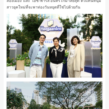
สองเมือง’ และ ‘ไอซ์-พาริส อินทรโกมาลย์สุต’ ตัวแทนหนุ่ม
สาวยุคใหม่ที่จะพาท่องวันหยุดที่ใช่ไปด้วยกัน