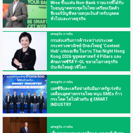
Wise ขึ้นแท่น Non-Bank รายแรกที่ได้รับ
ใบอนุญาตครบชุดในไทย เตรียมเปิดตัว
ฟีเจอร์บัญชีหลายสกุลเงินสำหรับบุคคล
ทั่วไปและภาคธุรกิจ
เศรษฐกิจ-การเงิน
กรมส่งเสริมการค้าระหว่างประเทศ
กระทรวงพาณิชย์ ปักธงไทยสู่ ‘Content
Hub’ แห่งเอเชีย ในงาน Thai Night Hong
Kong 2026 ชูยุทธศาสตร์ 4 Pillars และ
ศักยภาพซีรีส์ Y–GL ขยายโอกาสธุรกิจ
บันเทิงไทยสู่เวทีโลก
เศรษฐกิจ-การเงิน
เอสซีจีและเครือข่ายจับมือภาครัฐเร่งขับ
เคลื่อนอุตสาหกรรมไทย หนุน SMEs ก้าว
กระโดด โตไปด้วยกัน สู่ SMART
INDUSTRY
เศรษฐกิจ-การเงิน