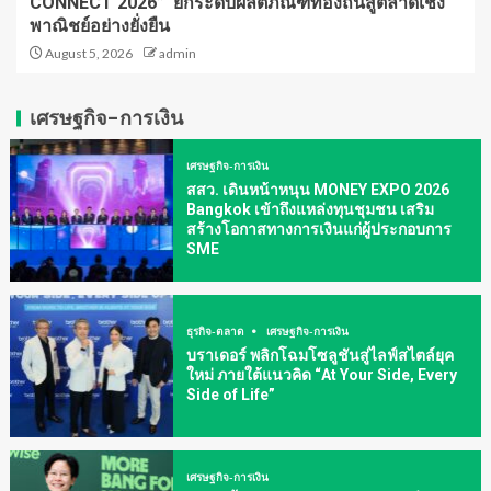
CONNECT 2026” ยกระดับผลิตภัณฑ์ท้องถิ่นสู่ตลาดเชิง
พาณิชย์อย่างยั่งยืน
August 5, 2026
admin
เศรษฐกิจ-การเงิน
เศรษฐกิจ-การเงิน
สสว. เดินหน้าหนุน MONEY EXPO 2026
Bangkok เข้าถึงแหล่งทุนชุมชน เสริม
สร้างโอกาสทางการเงินแก่ผู้ประกอบการ
SME
ธุรกิจ-ตลาด
เศรษฐกิจ-การเงิน
บราเดอร์ พลิกโฉมโซลูชันสู่ไลฟ์สไตล์ยุค
ใหม่ ภายใต้แนวคิด “At Your Side, Every
Side of Life”
เศรษฐกิจ-การเงิน