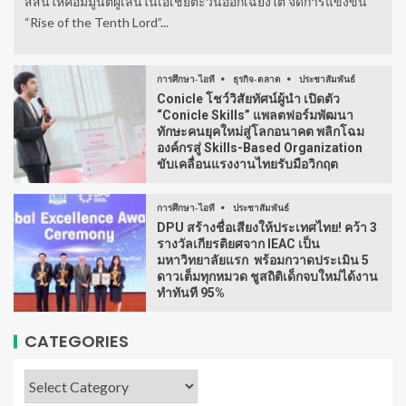
สีสันให้คอมมูนิตี้ผู้เล่นในเอเชียตะวันออกเฉียงใต้ จัดการแข่งขัน
“Rise of the Tenth Lord”...
การศึกษา-ไอที
ธุรกิจ-ตลาด
ประชาสัมพันธ์
Conicle โชว์วิสัยทัศน์ผู้นำ เปิดตัว
“Conicle Skills” แพลตฟอร์มพัฒนา
ทักษะคนยุคใหม่สู่โลกอนาคต พลิกโฉม
องค์กรสู่ Skills-Based Organization
ขับเคลื่อนแรงงานไทยรับมือวิกฤต
การศึกษา-ไอที
ประชาสัมพันธ์
DPU สร้างชื่อเสียงให้ประเทศไทย! คว้า 3
รางวัลเกียรติยศจาก IEAC เป็น
มหาวิทยาลัยแรก พร้อมกวาดประเมิน 5
ดาวเต็มทุกหมวด ชูสถิติเด็กจบใหม่ได้งาน
ทำทันที 95%
CATEGORIES