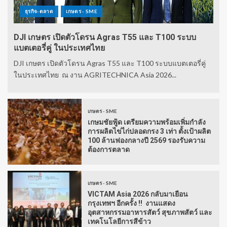
ธุรกิจ-ตลาด
เกษตร - SME
DJI เกษตร เปิดตัวโดรน Agras T55 และ T100 ระบบ
แบตเตอรี่คู่ ในประเทศไทย
DJI เกษตร เปิดตัวโดรน Agras T55 และ T100 ระบบแบตเตอรี่คู่
ในประเทศไทย ณ งาน AGRITECHNICA Asia 2026...
เกษตร - SME
เกษมชัยฟู้ด เตรียมความพร้อมเพิ่มกำลัง
การผลิตไข่ไก่ปลอดกรง 3 เท่า ตั้งเป้าผลิต
100 ล้านฟองกลางปี 2569 รองรับความ
ต้องการตลาด
เกษตร - SME
VICTAM Asia 2026 กลับมาเยือน
กรุงเทพฯ อีกครั้ง !! งานแสดง
อุตสาหกรรมอาหารสัตว์ สุขภาพสัตว์ และ
เทคโนโลยีการสีข้าว