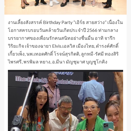
งานเลี้ยงสังสรรค์ Birthday Party “เอิร์ธ สายสว่าง” เนื่องใน
โอกาสครบรอบวันคล้ายวันเกิดประจำปี 2566 ท่ามกลาง
บรรยากาศของเพื่อนรักคนสนิทอย่างชื่นมื่น อาทิ จารึก
วิริยะกิจ เจ้าของฉายา Elvis.เอลวิส เมืองไทย, ดำรงค์ศักดิ์
เกี้ยวเพ็ง, นพ.เทอดศักดิ์ โรจน์สุรกิตติ, ลูกหมี-รัศมี ทองสิริ
ไพรศรี, พรพิมล หยาง, อ.มีนา มัญชุมาศ บุญชูโกคิง