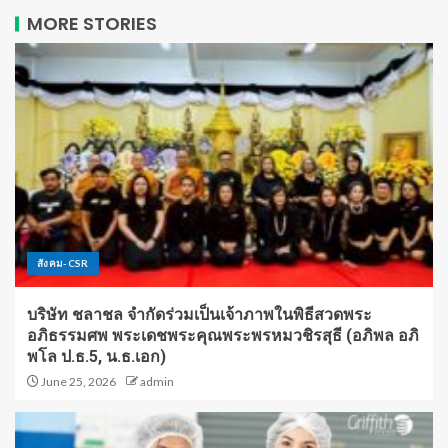
MORE STORIES
สังคม-CSR
บริษัท ชลาชล จำกัดร่วมเป็นเจ้าภาพในพิธีสวดพระ
อภิธรรมศพ พระเดชพระคุณพระพรหมวชิรสุธี (อภิพล อภิ
พโล ป.ธ.5, น.ธ.เอก)
June 25, 2026
admin