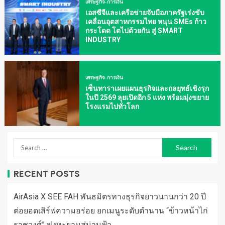
เศรษฐกิจ-การเงิน
เอสซีจีและเครือข่ายจับมือภาครัฐเร่งขับ
เคลื่อนอุตสาหกรรมไทย หนุน SMEs ก้าว
กระโดด โตไปด้วยกัน สู่ SMART
INDUSTRY
เศรษฐกิจ-การเงิน
เซ็นทาราเผยแผนธุรกิจและกลยุทธ์เชิงรุก
ในปี 2569 ลุยเปิดอีก 5 แห่ง พร้อมมุ่งขยาย
โรงแรมไปทั่วโลก
RECENT POSTS
AirAsia X SEE FAH พันธมิตรทางธุรกิจยาวนานกว่า 20 ปี
ต่อยอดเสิร์ฟความอร่อย ยกเมนูระดับตำนาน “ข้าวหน้าไก่
ราชวงศ์” พุ่งทะยานสู่น่านฟ้า