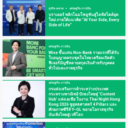
ธุรกิจ-ตลาด
เศรษฐกิจ-การเงิน
บราเดอร์ พลิกโฉมโซลูชันสู่ไลฟ์สไตล์ยุค
ใหม่ ภายใต้แนวคิด “At Your Side, Every
Side of Life”
เศรษฐกิจ-การเงิน
Wise ขึ้นแท่น Non-Bank รายแรกที่ได้รับ
ใบอนุญาตครบชุดในไทย เตรียมเปิดตัว
ฟีเจอร์บัญชีหลายสกุลเงินสำหรับบุคคล
ทั่วไปและภาคธุรกิจ
เศรษฐกิจ-การเงิน
กรมส่งเสริมการค้าระหว่างประเทศ
กระทรวงพาณิชย์ ปักธงไทยสู่ ‘Content
Hub’ แห่งเอเชีย ในงาน Thai Night Hong
Kong 2026 ชูยุทธศาสตร์ 4 Pillars และ
ศักยภาพซีรีส์ Y–GL ขยายโอกาสธุรกิจ
บันเทิงไทยสู่เวทีโลก