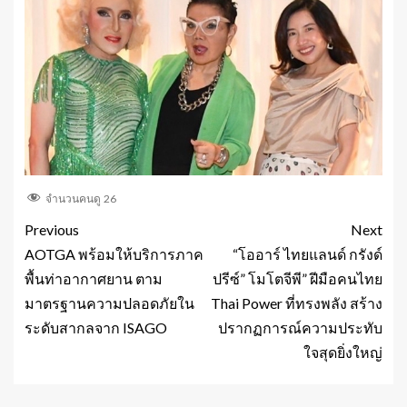
จำนวนคนดู
26
Previous
Next
AOTGA พร้อมให้บริการภาค
“โออาร์ ไทยแลนด์ กรังด์
พื้นท่าอากาศยาน ตาม
ปรีซ์” โมโตจีพี” ฝีมือคนไทย
มาตรฐานความปลอดภัยใน
Thai Power ที่ทรงพลัง สร้าง
ระดับสากลจาก ISAGO
ปรากฏการณ์ความประทับ
ใจสุดยิ่งใหญ่