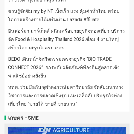
ชวนรู้จักซิม my by NT เน็ตเร็ว แรง คุ้มค่าทั่วไทย พร้อม
โอกาสสร้างรายได้เสริมผ่าน Lazada Affiliate
อินฟอร์มา มาร์เก็ตส์ ผนึกเครือข่ายธุรกิจท่องเที่ยว-บริการ
จัด Food & Hospitality Thailand 2026เชื่อม 4 งานใหญ่
สร้างโอกาสธุรกิจครบวงจร
BEDO เดินหน้าจัดกิจกรรมเจรจาธุรกิจ “BIO TRADE
CONNECT 2026” ยกระดับผลิตภัณฑ์ท้องถิ่นสู่ตลาดเชิง
พาณิชย์อย่างยั่งยืน
ททท. ร่วมมือกับ จุฬาลงกรณ์มหาวิทยาลัย จัดสัมมนาทาง
วิชาการและการตลาดเชิงรุก แนะเคล็ดลับปรับธุรกิจท่อง
เที่ยวไทย “ขายได้ ขายดี ขายนาน”
เกษตร -SME