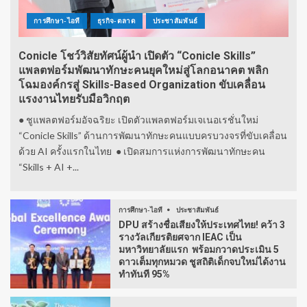
การศึกษา-ไอที
ธุรกิจ-ตลาด
ประชาสัมพันธ์
Conicle โชว์วิสัยทัศน์ผู้นำ เปิดตัว “Conicle Skills”
แพลตฟอร์มพัฒนาทักษะคนยุคใหม่สู่โลกอนาคต พลิก
โฉมองค์กรสู่ Skills-Based Organization ขับเคลื่อน
แรงงานไทยรับมือวิกฤต
● ชูแพลตฟอร์มอัจฉริยะ เปิดตัวแพลตฟอร์มเจเนอเรชั่นใหม่
“Conicle Skills” ด้านการพัฒนาทักษะคนแบบครบวงจรที่ขับเคลื่อน
ด้วย AI ครั้งแรกในไทย ● เปิดสมการแห่งการพัฒนาทักษะคน
“Skills + AI +...
การศึกษา-ไอที
ประชาสัมพันธ์
DPU สร้างชื่อเสียงให้ประเทศไทย! คว้า 3
รางวัลเกียรติยศจาก IEAC เป็น
มหาวิทยาลัยแรก พร้อมกวาดประเมิน 5
ดาวเต็มทุกหมวด ชูสถิติเด็กจบใหม่ได้งาน
ทำทันที 95%