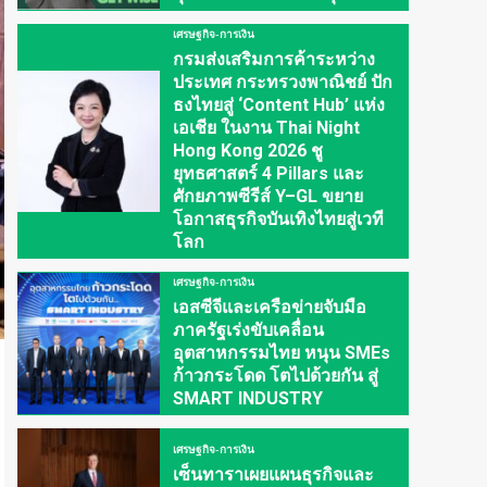
เศรษฐกิจ-การเงิน
กรมส่งเสริมการค้าระหว่าง
ประเทศ กระทรวงพาณิชย์ ปัก
ธงไทยสู่ ‘Content Hub’ แห่ง
เอเชีย ในงาน Thai Night
Hong Kong 2026 ชู
ยุทธศาสตร์ 4 Pillars และ
ศักยภาพซีรีส์ Y–GL ขยาย
โอกาสธุรกิจบันเทิงไทยสู่เวที
โลก
เศรษฐกิจ-การเงิน
เอสซีจีและเครือข่ายจับมือ
ภาครัฐเร่งขับเคลื่อน
อุตสาหกรรมไทย หนุน SMEs
ก้าวกระโดด โตไปด้วยกัน สู่
SMART INDUSTRY
เศรษฐกิจ-การเงิน
เซ็นทาราเผยแผนธุรกิจและ