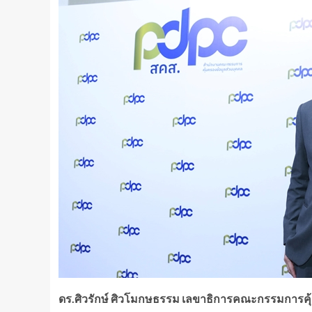
ดร.ศิวรักษ์ ศิวโมกษธรรม เลขาธิการคณะกรรมการคุ