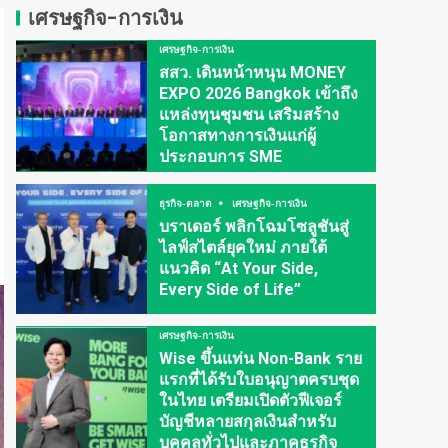
เศรษฐกิจ-การเงิน
เศรษฐกิจ-การเงิน
สสว. เดินหน้าหนุน MONEY
EXPO 2026 Bangkok เข้าถึง
แหล่งทุนชุมชน เสริมสร้าง
โอกาสทางการเงินแก่ผู้
ประกอบการ SME
ธุรกิจ-ตลาด
เศรษฐกิจ-การเงิน
บราเดอร์ พลิกโฉมโซลูชันสู่
ไลฟ์สไตล์ยุคใหม่ ภายใต้
แนวคิด “At Your Side,
Every Side of Life”
เศรษฐกิจ-การเงิน
Wise ขึ้นแท่น Non-Bank ราย
แรกที่ได้รับใบอนุญาตครบชุด
ในไทย เตรียมเปิดตัวฟีเจอร์
บัญชีหลายสกุลเงินสำหรับ
บุคคลทั่วไปและภาคธุรกิจ