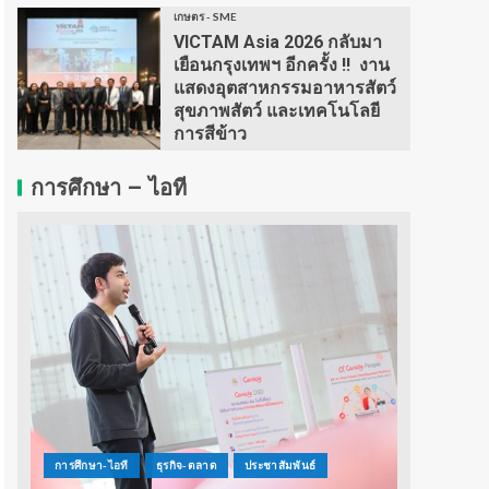
เกษตร - SME
VICTAM Asia 2026 กลับมา
เยือนกรุงเทพฯ อีกครั้ง !! งาน
แสดงอุตสาหกรรมอาหารสัตว์
สุขภาพสัตว์ และเทคโนโลยี
การสีข้าว
การศึกษา – ไอที
การศึกษา-ไอที
ธุรกิจ-ตลาด
ประชาสัมพันธ์