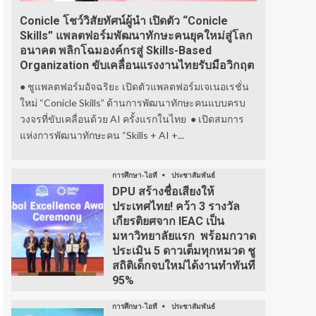
Conicle โชว์วิสัยทัศน์ผู้นำ เปิดตัว “Conicle
Skills” แพลตฟอร์มพัฒนาทักษะคนยุคใหม่สู่โลก
อนาคต พลิกโฉมองค์กรสู่ Skills-Based
Organization ขับเคลื่อนแรงงานไทยรับมือวิกฤต
● ชูแพลตฟอร์มอัจฉริยะ เปิดตัวแพลตฟอร์มเจเนอเรชั่น
ใหม่ “Conicle Skills” ด้านการพัฒนาทักษะคนแบบครบ
วงจรที่ขับเคลื่อนด้วย AI ครั้งแรกในไทย ● เปิดสมการ
แห่งการพัฒนาทักษะคน “Skills + AI +...
การศึกษา-ไอที
ประชาสัมพันธ์
DPU สร้างชื่อเสียงให้
ประเทศไทย! คว้า 3 รางวัล
เกียรติยศจาก IEAC เป็น
มหาวิทยาลัยแรก พร้อมกวาด
ประเมิน 5 ดาวเต็มทุกหมวด ชู
สถิติเด็กจบใหม่ได้งานทำทันที
95%
การศึกษา-ไอที
ประชาสัมพันธ์