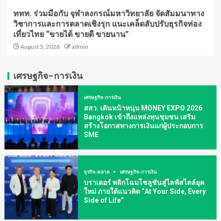
ททท. ร่วมมือกับ จุฬาลงกรณ์มหาวิทยาลัย จัดสัมมนาทาง
วิชาการและการตลาดเชิงรุก แนะเคล็ดลับปรับธุรกิจท่อง
เที่ยวไทย “ขายได้ ขายดี ขายนาน”
August 5, 2026
admin
เศรษฐกิจ-การเงิน
เศรษฐกิจ-การเงิน
สสว. เดินหน้าหนุน MONEY EXPO 2026
Bangkok เข้าถึงแหล่งทุนชุมชน เสริม
สร้างโอกาสทางการเงินแก่ผู้ประกอบการ
SME
ธุรกิจ-ตลาด
เศรษฐกิจ-การเงิน
บราเดอร์ พลิกโฉมโซลูชันสู่ไลฟ์สไตล์ยุค
ใหม่ ภายใต้แนวคิด “At Your Side, Every
Side of Life”