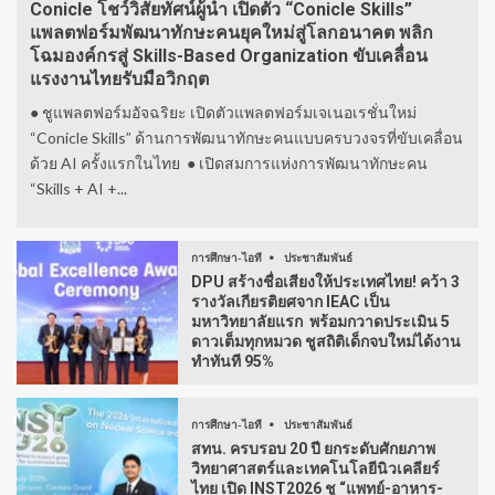
Conicle โชว์วิสัยทัศน์ผู้นำ เปิดตัว “Conicle Skills”
แพลตฟอร์มพัฒนาทักษะคนยุคใหม่สู่โลกอนาคต พลิก
โฉมองค์กรสู่ Skills-Based Organization ขับเคลื่อน
แรงงานไทยรับมือวิกฤต
● ชูแพลตฟอร์มอัจฉริยะ เปิดตัวแพลตฟอร์มเจเนอเรชั่นใหม่
“Conicle Skills” ด้านการพัฒนาทักษะคนแบบครบวงจรที่ขับเคลื่อน
ด้วย AI ครั้งแรกในไทย ● เปิดสมการแห่งการพัฒนาทักษะคน
“Skills + AI +...
การศึกษา-ไอที
ประชาสัมพันธ์
DPU สร้างชื่อเสียงให้ประเทศไทย! คว้า 3
รางวัลเกียรติยศจาก IEAC เป็น
มหาวิทยาลัยแรก พร้อมกวาดประเมิน 5
ดาวเต็มทุกหมวด ชูสถิติเด็กจบใหม่ได้งาน
ทำทันที 95%
การศึกษา-ไอที
ประชาสัมพันธ์
สทน. ครบรอบ 20 ปี ยกระดับศักยภาพ
วิทยาศาสตร์และเทคโนโลยีนิวเคลียร์
ไทย เปิด INST2026 ชู “แพทย์-อาหาร-