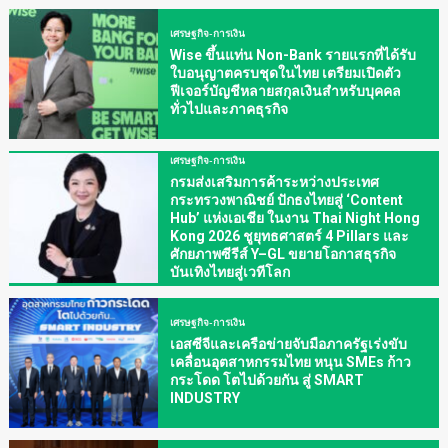
เศรษฐกิจ-การเงิน
Wise ขึ้นแท่น Non-Bank รายแรกที่ได้รับ
ใบอนุญาตครบชุดในไทย เตรียมเปิดตัว
ฟีเจอร์บัญชีหลายสกุลเงินสำหรับบุคคล
ทั่วไปและภาคธุรกิจ
เศรษฐกิจ-การเงิน
กรมส่งเสริมการค้าระหว่างประเทศ
กระทรวงพาณิชย์ ปักธงไทยสู่ ‘Content
Hub’ แห่งเอเชีย ในงาน Thai Night Hong
Kong 2026 ชูยุทธศาสตร์ 4 Pillars และ
ศักยภาพซีรีส์ Y–GL ขยายโอกาสธุรกิจ
บันเทิงไทยสู่เวทีโลก
เศรษฐกิจ-การเงิน
เอสซีจีและเครือข่ายจับมือภาครัฐเร่งขับ
เคลื่อนอุตสาหกรรมไทย หนุน SMEs ก้าว
กระโดด โตไปด้วยกัน สู่ SMART
INDUSTRY