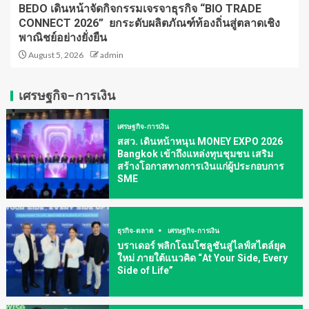
BEDO เดินหน้าจัดกิจกรรมเจรจาธุรกิจ “BIO TRADE
CONNECT 2026” ยกระดับผลิตภัณฑ์ท้องถิ่นสู่ตลาดเชิง
พาณิชย์อย่างยั่งยืน
August 5, 2026
admin
เศรษฐกิจ-การเงิน
เศรษฐกิจ-การเงิน
สสว. เดินหน้าหนุน MONEY EXPO 2026
Bangkok เข้าถึงแหล่งทุนชุมชน เสริม
สร้างโอกาสทางการเงินแก่ผู้ประกอบการ
SME
ธุรกิจ-ตลาด
เศรษฐกิจ-การเงิน
บราเดอร์ พลิกโฉมโซลูชันสู่ไลฟ์สไตล์ยุค
ใหม่ ภายใต้แนวคิด “At Your Side, Every
Side of Life”