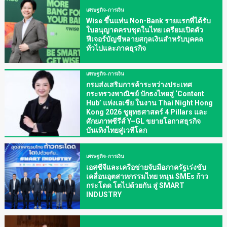
เศรษฐกิจ-การเงิน
Wise ขึ้นแท่น Non-Bank รายแรกที่ได้รับ
ใบอนุญาตครบชุดในไทย เตรียมเปิดตัว
ฟีเจอร์บัญชีหลายสกุลเงินสำหรับบุคคล
ทั่วไปและภาคธุรกิจ
เศรษฐกิจ-การเงิน
กรมส่งเสริมการค้าระหว่างประเทศ
กระทรวงพาณิชย์ ปักธงไทยสู่ ‘Content
Hub’ แห่งเอเชีย ในงาน Thai Night Hong
Kong 2026 ชูยุทธศาสตร์ 4 Pillars และ
ศักยภาพซีรีส์ Y–GL ขยายโอกาสธุรกิจ
บันเทิงไทยสู่เวทีโลก
เศรษฐกิจ-การเงิน
เอสซีจีและเครือข่ายจับมือภาครัฐเร่งขับ
เคลื่อนอุตสาหกรรมไทย หนุน SMEs ก้าว
กระโดด โตไปด้วยกัน สู่ SMART
INDUSTRY