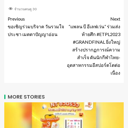
จำนวนคนดู
30
Previous
Next
ขอเชิญร่วมบริจาค วันรวมใจ
“แพลน บี อีเลฟเว่น” ร่วมส่ง
ประชา เมตตาปัญญาอ่อน
ท้ายศึก #ETPL2023
#GRANDFINAL ยิ่งใหญ่
สร้างปรากฏการณ์ความ
สำเร็จ ดันนักกีฬาไทย-
อุตสาหกรรมอีสปอร์ตโตต่อ
เนื่อง
MORE STORIES