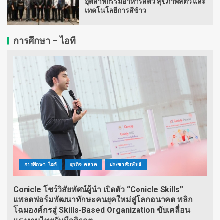
อุตสาหกรรมอาหารสัตว์ สุขภาพสัตว์ และ
เทคโนโลยีการสีข้าว
การศึกษา – ไอที
การศึกษา-ไอที
ธุรกิจ-ตลาด
ประชาสัมพันธ์
Conicle โชว์วิสัยทัศน์ผู้นำ เปิดตัว “Conicle Skills”
แพลตฟอร์มพัฒนาทักษะคนยุคใหม่สู่โลกอนาคต พลิก
โฉมองค์กรสู่ Skills-Based Organization ขับเคลื่อน