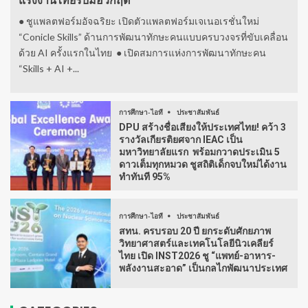
แรงงานไทยรับมือวิกฤต
● ชูแพลตฟอร์มอัจฉริยะ เปิดตัวแพลตฟอร์มเจเนอเรชั่นใหม่
“Conicle Skills” ด้านการพัฒนาทักษะคนแบบครบวงจรที่ขับเคลื่อน
ด้วย AI ครั้งแรกในไทย ● เปิดสมการแห่งการพัฒนาทักษะคน
“Skills + AI +...
การศึกษา-ไอที
ประชาสัมพันธ์
DPU สร้างชื่อเสียงให้ประเทศไทย! คว้า 3
รางวัลเกียรติยศจาก IEAC เป็น
มหาวิทยาลัยแรก พร้อมกวาดประเมิน 5
ดาวเต็มทุกหมวด ชูสถิติเด็กจบใหม่ได้งาน
ทำทันที 95%
การศึกษา-ไอที
ประชาสัมพันธ์
สทน. ครบรอบ 20 ปี ยกระดับศักยภาพ
วิทยาศาสตร์และเทคโนโลยีนิวเคลียร์
ไทย เปิด INST2026 ชู “แพทย์-อาหาร-
พลังงานสะอาด” เป็นกลไกพัฒนาประเทศ