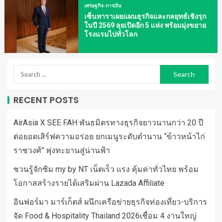
เศรษฐกิจ-การเงิน
เซ็นทาราเผยแผนธุรกิจและกลยุทธ์เชิงรุก
ในปี 2569 ลุยเปิดอีก 5 แห่ง พร้อมมุ่งขยาย
โรงแรมไปทั่วโลก
RECENT POSTS
AirAsia X SEE FAH พันธมิตรทางธุรกิจยาวนานกว่า 20 ปี
ต่อยอดเสิร์ฟความอร่อย ยกเมนูระดับตำนาน “ข้าวหน้าไก่
ราชวงศ์” พุ่งทะยานสู่น่านฟ้า
ชวนรู้จักซิม my by NT เน็ตเร็ว แรง คุ้มค่าทั่วไทย พร้อม
โอกาสสร้างรายได้เสริมผ่าน Lazada Affiliate
อินฟอร์มา มาร์เก็ตส์ ผนึกเครือข่ายธุรกิจท่องเที่ยว-บริการ
จัด Food & Hospitality Thailand 2026เชื่อม 4 งานใหญ่