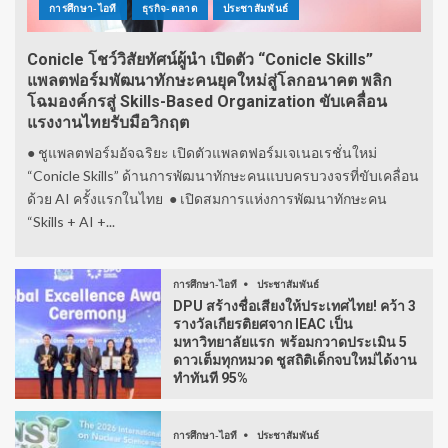
การศึกษา-ไอที
ธุรกิจ-ตลาด
ประชาสัมพันธ์
Conicle โชว์วิสัยทัศน์ผู้นำ เปิดตัว “Conicle Skills”
แพลตฟอร์มพัฒนาทักษะคนยุคใหม่สู่โลกอนาคต พลิก
โฉมองค์กรสู่ Skills-Based Organization ขับเคลื่อน
แรงงานไทยรับมือวิกฤต
● ชูแพลตฟอร์มอัจฉริยะ เปิดตัวแพลตฟอร์มเจเนอเรชั่นใหม่
“Conicle Skills” ด้านการพัฒนาทักษะคนแบบครบวงจรที่ขับเคลื่อน
ด้วย AI ครั้งแรกในไทย ● เปิดสมการแห่งการพัฒนาทักษะคน
“Skills + AI +...
การศึกษา-ไอที
ประชาสัมพันธ์
DPU สร้างชื่อเสียงให้ประเทศไทย! คว้า 3
รางวัลเกียรติยศจาก IEAC เป็น
มหาวิทยาลัยแรก พร้อมกวาดประเมิน 5
ดาวเต็มทุกหมวด ชูสถิติเด็กจบใหม่ได้งาน
ทำทันที 95%
การศึกษา-ไอที
ประชาสัมพันธ์