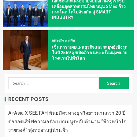
เอสซีจีและเครือข่ายจับมือภาครัฐเร่งขับ
เคลื่อนอุตสาหกรรมไทย หนุน SMEs ก้าว
กระโดด โตไปด้วยกัน สู่ SMART
INDUSTRY
เศรษฐกิจ-การเงิน
เซ็นทาราเผยแผนธุรกิจและกลยุทธ์เชิงรุก
ในปี 2569 ลุยเปิดอีก 5 แห่ง พร้อมมุ่งขยาย
โรงแรมไปทั่วโลก
RECENT POSTS
AirAsia X SEE FAH พันธมิตรทางธุรกิจยาวนานกว่า 20 ปี
ต่อยอดเสิร์ฟความอร่อย ยกเมนูระดับตำนาน “ข้าวหน้าไก่
ราชวงศ์” พุ่งทะยานสู่น่านฟ้า