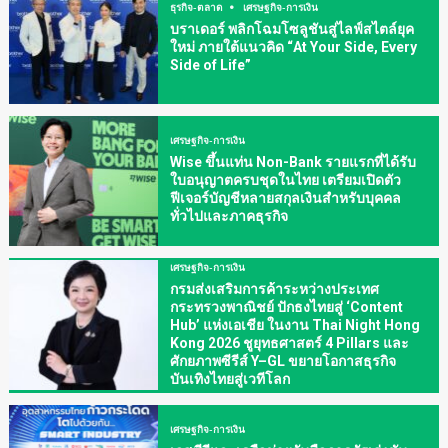
ธุรกิจ-ตลาด
เศรษฐกิจ-การเงิน
บราเดอร์ พลิกโฉมโซลูชันสู่ไลฟ์สไตล์ยุค
ใหม่ ภายใต้แนวคิด “At Your Side, Every
Side of Life”
เศรษฐกิจ-การเงิน
Wise ขึ้นแท่น Non-Bank รายแรกที่ได้รับ
ใบอนุญาตครบชุดในไทย เตรียมเปิดตัว
ฟีเจอร์บัญชีหลายสกุลเงินสำหรับบุคคล
ทั่วไปและภาคธุรกิจ
เศรษฐกิจ-การเงิน
กรมส่งเสริมการค้าระหว่างประเทศ
กระทรวงพาณิชย์ ปักธงไทยสู่ ‘Content
Hub’ แห่งเอเชีย ในงาน Thai Night Hong
Kong 2026 ชูยุทธศาสตร์ 4 Pillars และ
ศักยภาพซีรีส์ Y–GL ขยายโอกาสธุรกิจ
บันเทิงไทยสู่เวทีโลก
เศรษฐกิจ-การเงิน