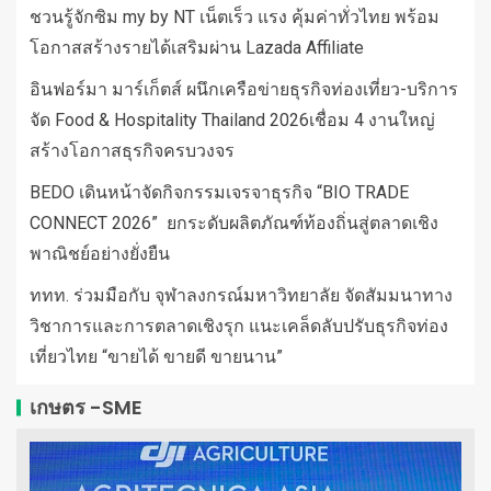
ชวนรู้จักซิม my by NT เน็ตเร็ว แรง คุ้มค่าทั่วไทย พร้อม
โอกาสสร้างรายได้เสริมผ่าน Lazada Affiliate
อินฟอร์มา มาร์เก็ตส์ ผนึกเครือข่ายธุรกิจท่องเที่ยว-บริการ
จัด Food & Hospitality Thailand 2026เชื่อม 4 งานใหญ่
สร้างโอกาสธุรกิจครบวงจร
BEDO เดินหน้าจัดกิจกรรมเจรจาธุรกิจ “BIO TRADE
CONNECT 2026” ยกระดับผลิตภัณฑ์ท้องถิ่นสู่ตลาดเชิง
พาณิชย์อย่างยั่งยืน
ททท. ร่วมมือกับ จุฬาลงกรณ์มหาวิทยาลัย จัดสัมมนาทาง
วิชาการและการตลาดเชิงรุก แนะเคล็ดลับปรับธุรกิจท่อง
เที่ยวไทย “ขายได้ ขายดี ขายนาน”
เกษตร -SME